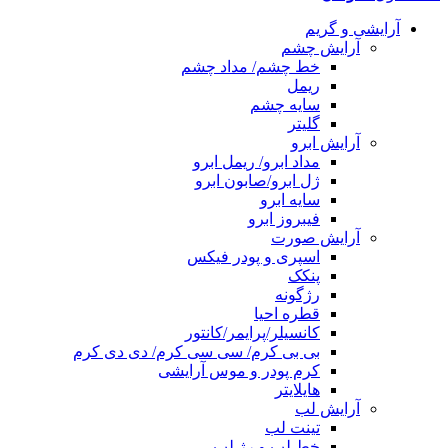
آرایشی و گریم
آرایش چشم
خط چشم/ مداد چشم
ریمل
سایه چشم
گلیتر
آرایش ابرو
مداد ابرو/ ریمل ابرو
ژل ابرو/صابون ابرو
سایه ابرو
فیبروز ابرو
آرایش صورت
اسپری و پودر فیکس
پنکک
رژگونه
قطره احیا
کانسیلر/پرایمر/کانتور
بی بی کرم/ سی سی کرم/ دی دی کرم
کرم پودر و موس آرایشی
هایلایتر
آرایش لب
تینت لب
خط لب و رژ لب