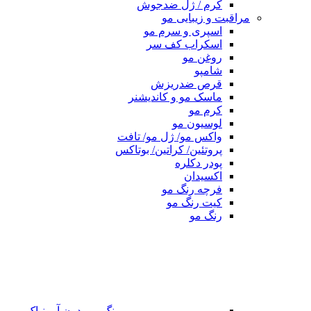
کرم / ژل ضدجوش
مراقبت و زیبایی مو
اسپری و سرم مو
اسکراب کف سر
روغن مو
شامپو
قرص ضدریزش
ماسک مو و کاندیشنر
کرم مو
لوسیون مو
واکس مو/ ژل مو/ تافت
پروتئین/ کراتین/ بوتاکس
پودر دکلره
اکسیدان
فرچه رنگ مو
کیت رنگ مو
رنگ مو
رنگ مو بدون آمونیاک