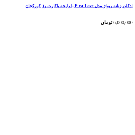
ادکلن زنانه ریواژ مدل First Love با رایحه باکارت رژ کورکجان
6,000,000
تومان