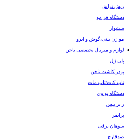
ریش تراش
دستگاه فر مو
سشوار
مو زن بینی،گوش و ابرو
لوازم و متریال تخصصی ناخن
پلی ژل
پودر کاشت ناخن
تاپ کات/تاپ مات
دستگاه یو وی
رابر بیس
پرایمر
سوهان برقی
ضدقارچ