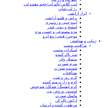
لیپ گلاس/بالم لب/حجم دهنده لب
رژ لب شاین
ابزار آرایشی
براش و قلمو آرایشی
آیینه جیبی و رومیزی
اسفنج و بیوتی بلندر
مژه مصنوعی و چسب مژه
موچین/ قیچی/ تیغ ابرو
زیبایی و بهداشتی
مراقبت پوست
اسکراب پوست
تونر پاک کننده
میسلار واتر
سرم صورت
شوینده صورت
ضدآفتاب
کرم روز و شب
کرم و ژل ترمیم کننده
کرم لیفتینگ/ ضدلک/ ضدجوش
لوسیون وروغن بدن
ماسک صورت
آرایش پاک کن
مرطوب کننده و آبرسان