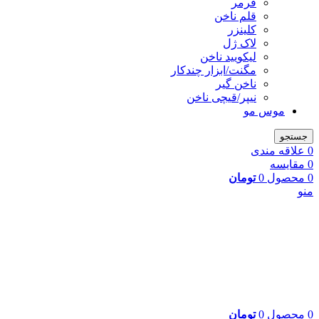
فرمر
قلم ناخن
کلینزر
لاک ژل
لیکوييد ناخن
مگنت/ابزار چندکار
ناخن گیر
نیپر/قیچی ناخن
موس مو
جستجو
0
علاقه مندی
0
مقایسه
0
محصول
0
تومان
منو
0
محصول
0
تومان