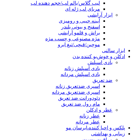
لیپ گلاس/بالم لب/حجم دهنده لب
مربای لب ژله ای
ابزار آرایشی
آیینه جیبی و رومیزی
اسفنج و بیوتی بلندر
براش و قلمو آرایشی
مژه مصنوعی و چسب مژه
موچین/قیچی/تیغ ابرو
ابزار سالنی
ادکلن و خوش‌بو کننده بدن
بادی اسپلش
بادی اسپلش زنانه
بادی اسپلش مردانه
ضد تعریق
اسپری ضدتعریق زنانه
اسپری ضدتعریق مردانه
دئودورانت ضد تعریق
مام رول ضد تعریق
عطر و ادکلن
عطر زنانه
عطر مردانه
پلکس و احیا کننده،ابرسان مو
زیبایی و بهداشتی
مراقبت پوست