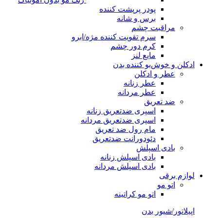
پودر پرپشت کننده
برس و شانه
مراقبت چشم
سرم تقویت کننده مژه/ابرو
کرم دور چشم
مایع لنز
ادکلن و خوش‌بو کننده بدن
عطر و ادکلن
عطر زنانه
عطر مردانه
ضد تعریق
اسپری ضدتعریق زنانه
اسپری ضدتعریق مردانه
مام رول ضد تعریق
دئودورانت ضدتعریق
بادی اسپلش
بادی اسپلش زنانه
بادی اسپلش مردانه
لوازم برقی
اتو مو
اتو مو کراتینه
اپیلاتور/شیور بدن