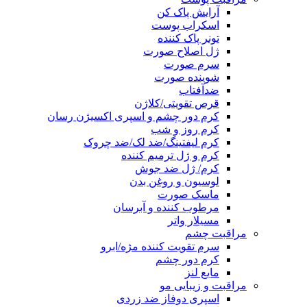
آرایش پاک کن
اسکراب پوست
تونر پاک کننده
ژل اصلاح صورت
سرم صورت
شوینده صورت
ضدآفتاب
قرص تقویتی/کلاژن
کرم دور چشم و اسپری اکسیژن رسان
کرم روز و شب
کرم لیفتینگ/ضد لک/ضد چروک
کرم و ژل ترمیم کننده
کرم/ ژل ضد جوش
لوسیون و روغن بدن
ماسک صورت
مرطوب کننده و آبرسان
مسیلار واتر
مراقبت چشم
سرم تقویت کننده مژه/ابرو
کرم دور چشم
مایع لنز
مراقبت و زیبایی مو
اسپری دوفاز ضد زردی