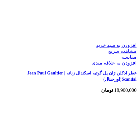
افزودن به سبد خرید
مشاهده سریع
مقایسه
افزودن به علاقه مندی
عطر ادکلن ژان پل گوتیه اسکندال زنانه | Jean Paul Gaultier
Scandal(اورجینال)
18,900,000
تومان