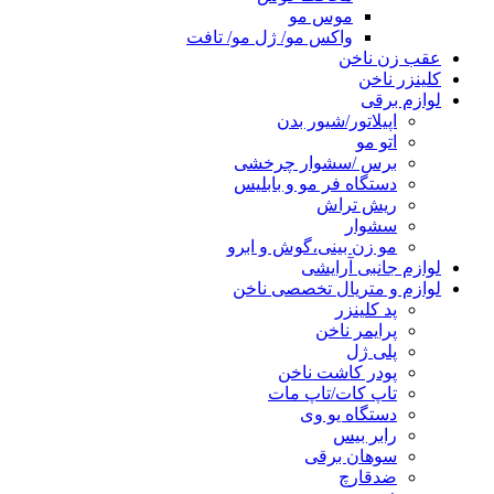
موس مو
واکس مو/ ژل مو/ تافت
عقب زن ناخن
کلینزر ناخن
لوازم برقی
اپیلاتور/شیور بدن
اتو مو
برس /سشوار چرخشی
دستگاه فر مو و بابلیس
ریش تراش
سشوار
مو زن بینی،گوش و ابرو
لوازم جانبی آرایشی
لوازم و متریال تخصصی ناخن
پد کلینزر
پرایمر ناخن
پلی ژل
پودر کاشت ناخن
تاپ کات/تاپ مات
دستگاه یو وی
رابر بیس
سوهان برقی
ضدقارچ