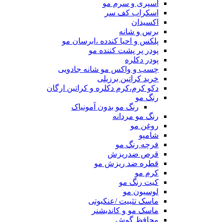
اسپری و سرم مو
اسکراب کف سر
اکسیدان
برس و شانه
پلکس و احیا کندده ،ابرسان مو
پودر پر پشت کننده مو
پودر دکلره
چسب و واکس مو شانه جادویی
خرید کراتین برزیلی
دکو کرم،کرم دکلره و کراتین ارگان
رنگ مو
رنگ مو بدون آمونیاک
رنگ مو مردانه
روغن مو
شامپو
فرچه رنگ مو
قرص ضدریزش
قطره ضد ریزش مو
کرم مو
کیت رنگ مو
لوسیون مو
ماسک تثبیت /عنکبوتی
ماسک مو و کاندیشنر
محافظ گوش