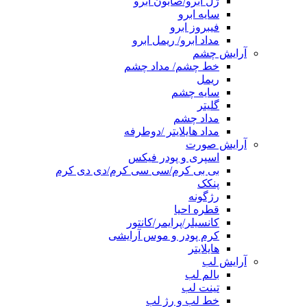
ژل ابرو/صابون ابرو
سایه ابرو
فیبروز ابرو
مداد ابرو/ ریمل ابرو
آرایش چشم
خط چشم/ مداد چشم
ریمل
سایه چشم
گلیتر
مداد چشم
مداد هایلایتر /دوطرفه
آرایش صورت
اسپری و پودر فیکس
بی بی کرم/سی سی کرم/دی دی کرم
پنکک
رژگونه
قطره احیا
کانسیلر/پرایمر/کانتور
کرم پودر و موس آرایشی
هایلایتر
آرایش لب
بالم لب
تینت لب
خط لب و رژ لب