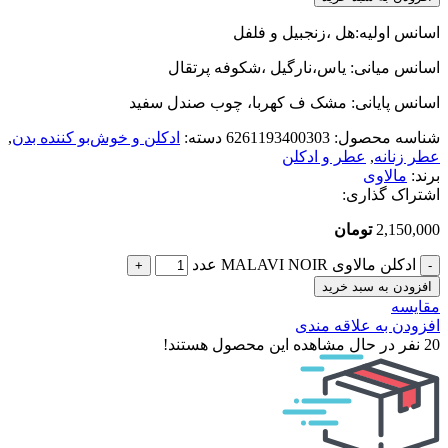
اسانس اولیه:هل ،زنجبیل و فلفل
اسانس میانی: یاس،نارگیل ،شکوفه پرتقال
اسانس پایانی: مشک ف کهربا، چوب صندل سفید
شناسه محصول:
6261193400303
دسته:
ادکلن و خوش‌بو کننده بدن
,
عطر زنانه
,
عطر و ادکلن
برند:
مالاوی
اشتراک گذاری:
2,150,000
تومان
ادکلن مالاوی MALAVI NOIR عدد
افزودن به سبد خرید
مقایسه
افزودن به علاقه مندی
20
نفر در حال مشاهده این محصول هستند!