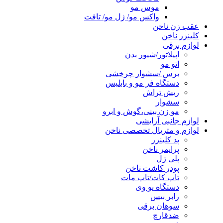
موس مو
واکس مو/ ژل مو/ تافت
عقب زن ناخن
کلینزر ناخن
لوازم برقی
اپیلاتور/شیور بدن
اتو مو
برس /سشوار چرخشی
دستگاه فر مو و بابلیس
ریش تراش
سشوار
مو زن بینی،گوش و ابرو
لوازم جانبی آرایشی
لوازم و متریال تخصصی ناخن
پد کلینزر
پرایمر ناخن
پلی ژل
پودر کاشت ناخن
تاپ کات/تاپ مات
دستگاه یو وی
رابر بیس
سوهان برقی
ضدقارچ