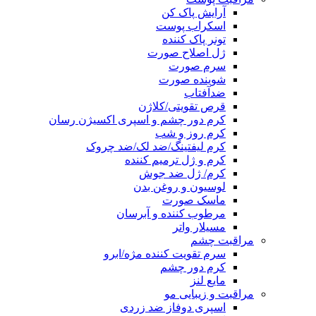
آرایش پاک کن
اسکراب پوست
تونر پاک کننده
ژل اصلاح صورت
سرم صورت
شوینده صورت
ضدآفتاب
قرص تقویتی/کلاژن
کرم دور چشم و اسپری اکسیژن رسان
کرم روز و شب
کرم لیفتینگ/ضد لک/ضد چروک
کرم و ژل ترمیم کننده
کرم/ ژل ضد جوش
لوسیون و روغن بدن
ماسک صورت
مرطوب کننده و آبرسان
مسیلار واتر
مراقبت چشم
سرم تقویت کننده مژه/ابرو
کرم دور چشم
مایع لنز
مراقبت و زیبایی مو
اسپری دوفاز ضد زردی