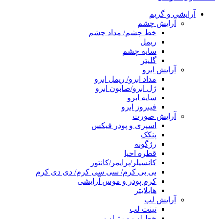
آرایشی و گریم
آرایش چشم
خط چشم/ مداد چشم
ریمل
سایه چشم
گلیتر
آرایش ابرو
مداد ابرو/ ریمل ابرو
ژل ابرو/صابون ابرو
سایه ابرو
فیبروز ابرو
آرایش صورت
اسپری و پودر فیکس
پنکک
رژگونه
قطره احیا
کانسیلر/پرایمر/کانتور
بی بی کرم/ سی سی کرم/ دی دی کرم
کرم پودر و موس آرایشی
هایلایتر
آرایش لب
تینت لب
خط لب و رژ لب