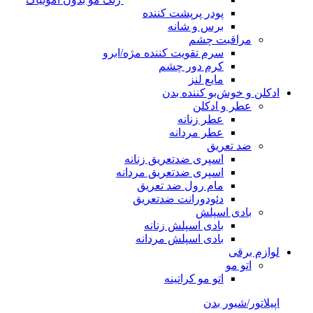
پودر پرپشت کننده
برس و شانه
مراقبت چشم
سرم تقویت کننده مژه/ابرو
کرم دور چشم
مایع لنز
ادکلن و خوش‌بو کننده بدن
عطر و ادکلن
عطر زنانه
عطر مردانه
ضد تعریق
اسپری ضدتعریق زنانه
اسپری ضدتعریق مردانه
مام رول ضد تعریق
دئودورانت ضدتعریق
بادی اسپلش
بادی اسپلش زنانه
بادی اسپلش مردانه
لوازم برقی
اتو مو
اتو مو کراتینه
اپیلاتور/شیور بدن