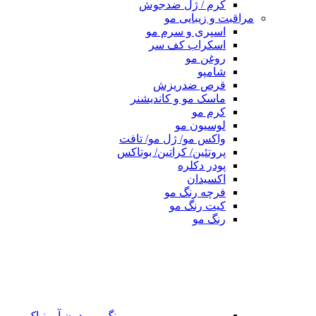
کرم / ژل ضدجوش
مراقبت و زیبایی مو
اسپری و سرم مو
اسکراب کف سر
روغن مو
شامپو
قرص ضدریزش
ماسک مو و کاندیشنر
کرم مو
لوسیون مو
واکس مو/ ژل مو/ تافت
پروتئین/ کراتین/ بوتاکس
پودر دکلره
اکسیدان
فرچه رنگ مو
کیت رنگ مو
رنگ مو
رنگ مو بدون آمونیاک