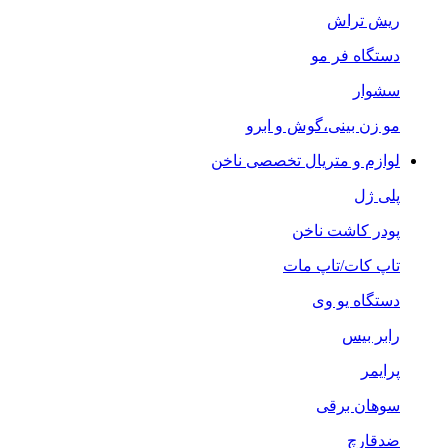
ریش تراش
دستگاه فر مو
سشوار
مو زن بینی،گوش و ابرو
لوازم و متریال تخصصی ناخن
پلی ژل
پودر کاشت ناخن
تاپ کات/تاپ مات
دستگاه یو وی
رابر بیس
پرایمر
سوهان برقی
ضدقارچ