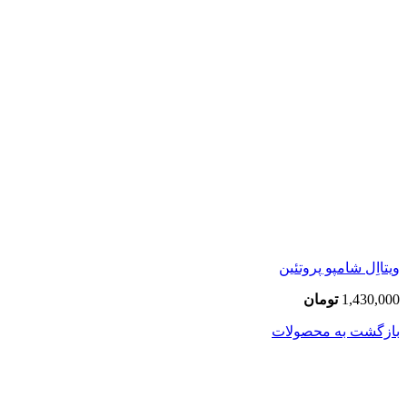
ویتااِل شامپو پروتئین
1,430,000
تومان
بازگشت به محصولات