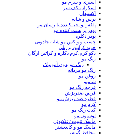
اسپری و سرم مو
اسکراب کف سر
اکسیدان
برس و شانه
پلکس و احیا کندده ،ابرسان مو
پودر پر پشت کننده مو
پودر دکلره
چسب و واکس مو شانه جادویی
خرید کراتین برزیلی
دکو کرم،کرم دکلره و کراتین ارگان
رنگ مو
رنگ مو بدون آمونیاک
رنگ مو مردانه
روغن مو
شامپو
فرچه رنگ مو
قرص ضدریزش
قطره ضد ریزش مو
کرم مو
کیت رنگ مو
لوسیون مو
ماسک تثبیت /عنکبوتی
ماسک مو و کاندیشنر
محافظ گوش