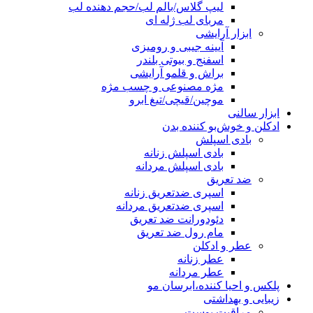
لیپ گلاس/بالم لب/حجم دهنده لب
مربای لب ژله ای
ابزار آرایشی
آیینه جیبی و رومیزی
اسفنج و بیوتی بلندر
براش و قلمو آرایشی
مژه مصنوعی و چسب مژه
موچین/قیچی/تیغ ابرو
ابزار سالنی
ادکلن و خوش‌بو کننده بدن
بادی اسپلش
بادی اسپلش زنانه
بادی اسپلش مردانه
ضد تعریق
اسپری ضدتعریق زنانه
اسپری ضدتعریق مردانه
دئودورانت ضد تعریق
مام رول ضد تعریق
عطر و ادکلن
عطر زنانه
عطر مردانه
پلکس و احیا کننده،ابرسان مو
زیبایی و بهداشتی
مراقبت پوست