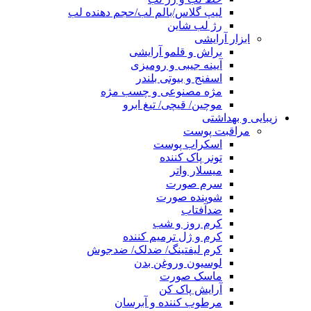
لیپ گلاس/بالم لب/حجم دهنده لب
رژ لب شاین
ابزار آرایشی
براش و قلمو آرایشی
آیینه جیبی و رومیزی
اسفنج و بیوتی بلندر
مژه مصنوعی و چسب مژه
موچین/ قیچی/ تیغ ابرو
زیبایی و بهداشتی
مراقبت پوست
اسکراب پوست
تونر پاک کننده
میسلار واتر
سرم صورت
شوینده صورت
ضدآفتاب
کرم روز و شب
کرم و ژل ترمیم کننده
کرم لیفتینگ/ ضدلک/ ضدجوش
لوسیون وروغن بدن
ماسک صورت
آرایش پاک کن
مرطوب کننده و آبرسان