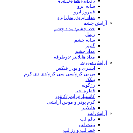
ژل ابرو/صابون ابرو
سایه ابرو
فیبروز ابرو
مداد ابرو/ ریمل ابرو
آرایش چشم
خط چشم/ مداد چشم
ریمل
سایه چشم
گلیتر
مداد چشم
مداد هایلایتر /دوطرفه
آرایش صورت
اسپری و پودر فیکس
بی بی کرم/سی سی کرم/دی دی کرم
پنکک
رژگونه
قطره احیا
کانسیلر/پرایمر/کانتور
کرم پودر و موس آرایشی
هایلایتر
آرایش لب
بالم لب
تینت لب
خط لب و رژ لب