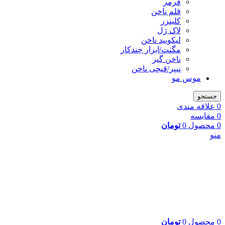
فرمر
قلم ناخن
کلینزر
لاک ژل
لیکوييد ناخن
مگنت/ابزار چندکار
ناخن گیر
نیپر/قیچی ناخن
موس مو
جستجو
0
علاقه مندی
0
مقایسه
0
محصول
0
تومان
منو
0
محصول
0
تومان