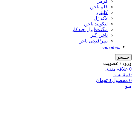
فرمر
قلم ناخن
کلینزر
لاک ژل
لیکوييد ناخن
مگنت/ابزار چندکار
ناخن گیر
نیپر/قیچی ناخن
موس مو
جستجو
ورود / عضویت
0
علاقه مندی
0
مقایسه
0
محصول
0
تومان
منو