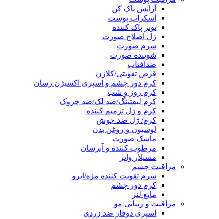
آرایش پاک کن
اسکراب پوست
تونر پاک کننده
ژل اصلاح صورت
سرم صورت
شوینده صورت
ضدآفتاب
قرص تقویتی/کلاژن
کرم دور چشم و اسپری اکسیژن رسان
کرم روز و شب
کرم لیفتینگ/ضد لک/ضد چروک
کرم و ژل ترمیم کننده
کرم/ ژل ضد جوش
لوسیون و روغن بدن
ماسک صورت
مرطوب کننده و آبرسان
مسیلار واتر
مراقبت چشم
سرم تقویت کننده مژه/ابرو
کرم دور چشم
مایع لنز
مراقبت و زیبایی مو
اسپری دوفاز ضد زردی