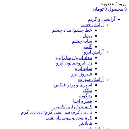
ورود / عضویت
0
محصول
0
تومان
آرایشی و گریم
آرایش چشم
خط چشم/ مداد چشم
ریمل
سایه چشم
گلیتر
آرایش ابرو
مداد ابرو/ ریمل ابرو
ژل ابرو/صابون ابرو
سایه ابرو
فیبروز ابرو
آرایش صورت
اسپری و پودر فیکس
پنکک
رژگونه
قطره احیا
کانسیلر/پرایمر/کانتور
بی بی کرم/ سی سی کرم/ دی دی کرم
کرم پودر و موس آرایشی
هایلایتر
آرایش لب