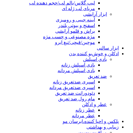
لیپ گلاس/بالم لب/حجم دهنده لب
مربای لب ژله ای
ابزار آرایشی
آیینه جیبی و رومیزی
اسفنج و بیوتی بلندر
براش و قلمو آرایشی
مژه مصنوعی و چسب مژه
موچین/قیچی/تیغ ابرو
ابزار سالنی
ادکلن و خوش‌بو کننده بدن
بادی اسپلش
بادی اسپلش زنانه
بادی اسپلش مردانه
ضد تعریق
اسپری ضدتعریق زنانه
اسپری ضدتعریق مردانه
دئودورانت ضد تعریق
مام رول ضد تعریق
عطر و ادکلن
عطر زنانه
عطر مردانه
پلکس و احیا کننده،ابرسان مو
زیبایی و بهداشتی
مراقبت پوست