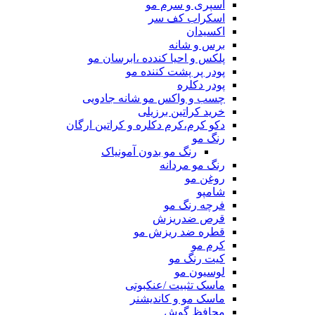
اسپری و سرم مو
اسکراب کف سر
اکسیدان
برس و شانه
پلکس و احیا کندده ،ابرسان مو
پودر پر پشت کننده مو
پودر دکلره
چسب و واکس مو شانه جادویی
خرید کراتین برزیلی
دکو کرم،کرم دکلره و کراتین ارگان
رنگ مو
رنگ مو بدون آمونیاک
رنگ مو مردانه
روغن مو
شامپو
فرچه رنگ مو
قرص ضدریزش
قطره ضد ریزش مو
کرم مو
کیت رنگ مو
لوسیون مو
ماسک تثبیت /عنکبوتی
ماسک مو و کاندیشنر
محافظ گوش