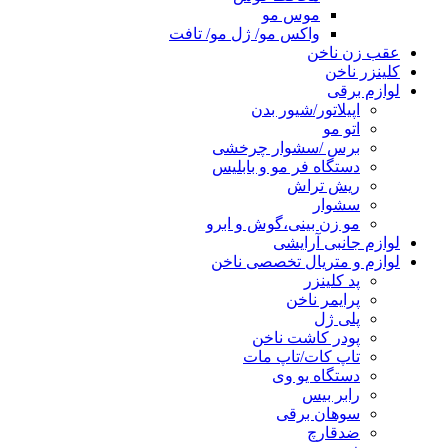
موس مو
واکس مو/ ژل مو/ تافت
عقب زن ناخن
کلینزر ناخن
لوازم برقی
اپیلاتور/شیور بدن
اتو مو
برس /سشوار چرخشی
دستگاه فر مو و بابلیس
ریش تراش
سشوار
مو زن بینی،گوش و ابرو
لوازم جانبی آرایشی
لوازم و متریال تخصصی ناخن
پد کلینزر
پرایمر ناخن
پلی ژل
پودر کاشت ناخن
تاپ کات/تاپ مات
دستگاه یو وی
رابر بیس
سوهان برقی
ضدقارچ