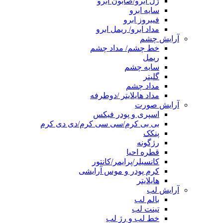
ژل ابرو/صابون ابرو
سایه ابرو
فیبروز ابرو
مداد ابرو/ ریمل ابرو
آرایش چشم
خط چشم/ مداد چشم
ریمل
سایه چشم
گلیتر
مداد چشم
مداد هایلایتر /دوطرفه
آرایش صورت
اسپری و پودر فیکس
بی بی کرم/سی سی کرم/دی دی کرم
پنکک
رژگونه
قطره احیا
کانسیلر/پرایمر/کانتور
کرم پودر و موس آرایشی
هایلایتر
آرایش لب
بالم لب
تینت لب
خط لب و رژ لب