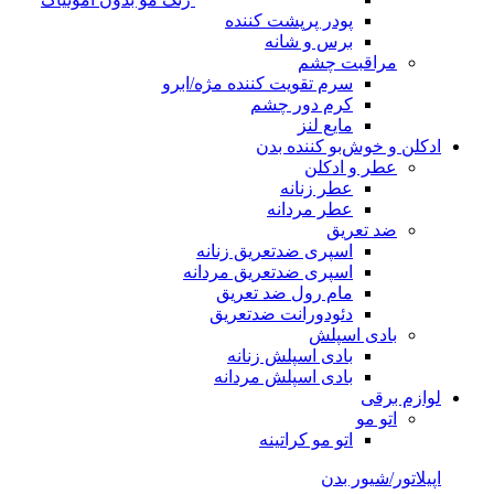
پودر پرپشت کننده
برس و شانه
مراقبت چشم
سرم تقویت کننده مژه/ابرو
کرم دور چشم
مایع لنز
ادکلن و خوش‌بو کننده بدن
عطر و ادکلن
عطر زنانه
عطر مردانه
ضد تعریق
اسپری ضدتعریق زنانه
اسپری ضدتعریق مردانه
مام رول ضد تعریق
دئودورانت ضدتعریق
بادی اسپلش
بادی اسپلش زنانه
بادی اسپلش مردانه
لوازم برقی
اتو مو
اتو مو کراتینه
اپیلاتور/شیور بدن