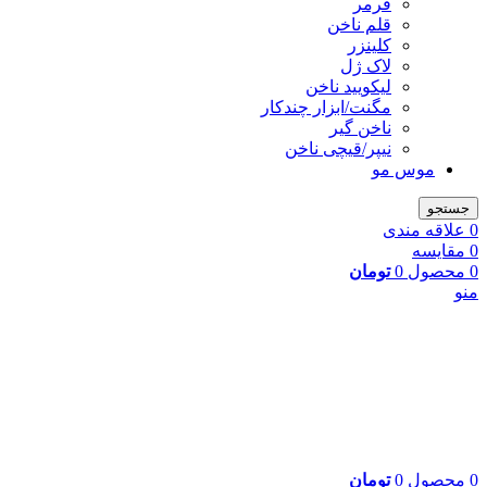
فرمر
قلم ناخن
کلینزر
لاک ژل
لیکوييد ناخن
مگنت/ابزار چندکار
ناخن گیر
نیپر/قیچی ناخن
موس مو
جستجو
0
علاقه مندی
0
مقایسه
0
محصول
0
تومان
منو
0
محصول
0
تومان