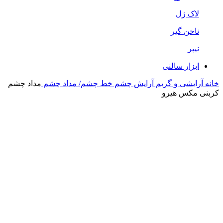
لاک ژل
ناخن گیر
نیپر
ابزار سالنی
خانه
آرایشی و گریم
آرایش چشم
خط چشم/ مداد چشم
مداد چشم
کربنی مکس هیرو