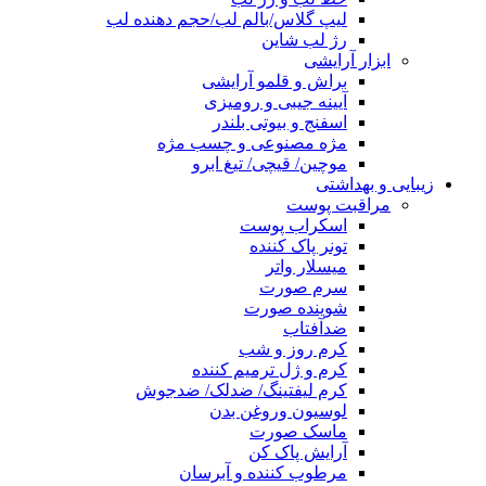
لیپ گلاس/بالم لب/حجم دهنده لب
رژ لب شاین
ابزار آرایشی
براش و قلمو آرایشی
آیینه جیبی و رومیزی
اسفنج و بیوتی بلندر
مژه مصنوعی و چسب مژه
موچین/ قیچی/ تیغ ابرو
زیبایی و بهداشتی
مراقبت پوست
اسکراب پوست
تونر پاک کننده
میسلار واتر
سرم صورت
شوینده صورت
ضدآفتاب
کرم روز و شب
کرم و ژل ترمیم کننده
کرم لیفتینگ/ ضدلک/ ضدجوش
لوسیون وروغن بدن
ماسک صورت
آرایش پاک کن
مرطوب کننده و آبرسان