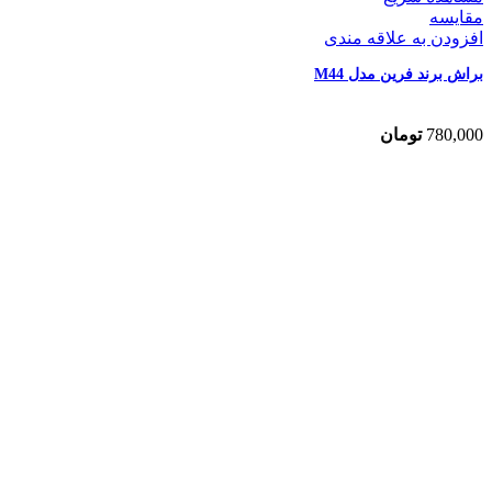
مقایسه
افزودن به علاقه مندی
براش برند فرین مدل M44
780,000
تومان