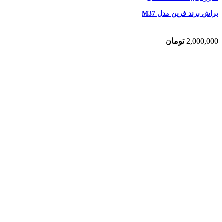
براش برند فرین مدل M37
2,000,000
تومان