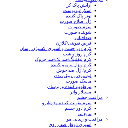
آرایش پاک کن
اسکراب پوست
تونر پاک کننده
ژل اصلاح صورت
سرم صورت
شوینده صورت
ضدآفتاب
قرص تقویتی/کلاژن
کرم دور چشم و اسپری اکسیژن رسان
کرم روز و شب
کرم لیفتینگ/ضد لک/ضد چروک
کرم و ژل ترمیم کننده
کرم/ ژل ضد جوش
لوسیون و روغن بدن
ماسک صورت
مرطوب کننده و آبرسان
مسیلار واتر
مراقبت چشم
سرم تقویت کننده مژه/ابرو
کرم دور چشم
مایع لنز
مراقبت و زیبایی مو
اسپری دوفاز ضد زردی