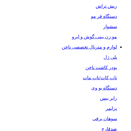
ریش تراش
دستگاه فر مو
سشوار
مو زن بینی،گوش و ابرو
لوازم و متریال تخصصی ناخن
پلی ژل
پودر کاشت ناخن
تاپ کات/تاپ مات
دستگاه یو وی
رابر بیس
پرایمر
سوهان برقی
ضدقارچ