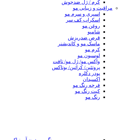
کرم / ژل ضدجوش
مراقبت و زیبایی مو
اسپری و سرم مو
اسکراب کف سر
روغن مو
شامپو
قرص ضدریزش
ماسک مو و کاندیشنر
کرم مو
لوسیون مو
واکس مو/ ژل مو/ تافت
پروتئین/ کراتین/ بوتاکس
پودر دکلره
اکسیدان
فرچه رنگ مو
کیت رنگ مو
رنگ مو
رنگ مو بدون آمونیاک