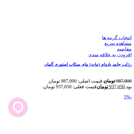
انتخاب گزینه ها
مشاهده سریع
مقایسه
افزودن به علاقه مندی
رژلب جامد بادوام (مات) مای میکاپ استوری آلمان
987,000
تومان
قیمت اصلی: 987,000 تومان
بود.
937,650
تومان
قیمت فعلی: 937,650 تومان.
-5%