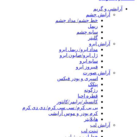
آرایشی و گریم
آرایش چشم
خط چشم/ مداد چشم
ریمل
سایه چشم
گلیتر
آرایش ابرو
مداد ابرو/ ریمل ابرو
ژل ابرو/صابون ابرو
سایه ابرو
فیبروز ابرو
آرایش صورت
اسپری و پودر فیکس
پنکک
رژگونه
قطره احیا
کانسیلر/پرایمر/کانتور
بی بی کرم/ سی سی کرم/ دی دی کرم
کرم پودر و موس آرایشی
هایلایتر
آرایش لب
تینت لب
خط لب و رژ لب