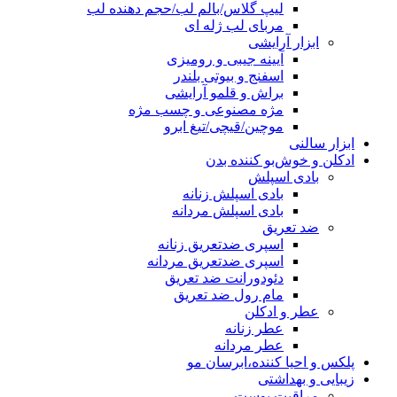
لیپ گلاس/بالم لب/حجم دهنده لب
مربای لب ژله ای
ابزار آرایشی
آیینه جیبی و رومیزی
اسفنج و بیوتی بلندر
براش و قلمو آرایشی
مژه مصنوعی و چسب مژه
موچین/قیچی/تیغ ابرو
ابزار سالنی
ادکلن و خوش‌بو کننده بدن
بادی اسپلش
بادی اسپلش زنانه
بادی اسپلش مردانه
ضد تعریق
اسپری ضدتعریق زنانه
اسپری ضدتعریق مردانه
دئودورانت ضد تعریق
مام رول ضد تعریق
عطر و ادکلن
عطر زنانه
عطر مردانه
پلکس و احیا کننده،ابرسان مو
زیبایی و بهداشتی
مراقبت پوست