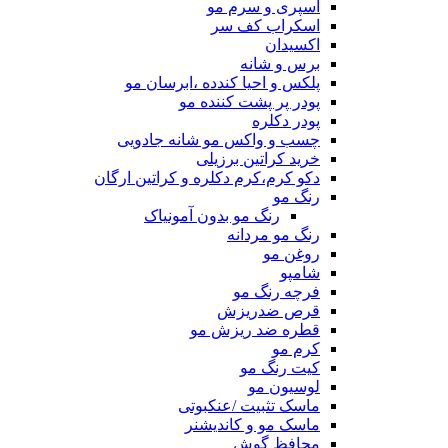
اسپری و سرم مو
اسکراب کف سر
اکسیدان
برس و شانه
پلکس و احیا کندده ،ابرسان مو
پودر پر پشت کننده مو
پودر دکلره
چسب و واکس مو شانه جادویی
خرید کراتین برزیلی
دکو کرم،کرم دکلره و کراتین ارگان
رنگ مو
رنگ مو بدون آمونیاک
رنگ مو مردانه
روغن مو
شامپو
فرچه رنگ مو
قرص ضدریزش
قطره ضد ریزش مو
کرم مو
کیت رنگ مو
لوسیون مو
ماسک تثبیت /عنکبوتی
ماسک مو و کاندیشنر
محافظ گوش