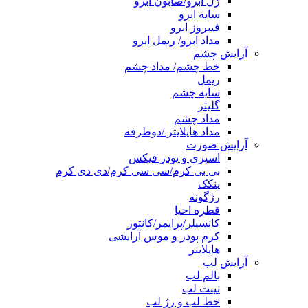
ژل ابرو/صابون ابرو
سایه ابرو
فیبروز ابرو
مداد ابرو/ ریمل ابرو
آرایش چشم
خط چشم/ مداد چشم
ریمل
سایه چشم
گلیتر
مداد چشم
مداد هایلایتر /دوطرفه
آرایش صورت
اسپری و پودر فیکس
بی بی کرم/سی سی کرم/دی دی کرم
پنکک
رژگونه
قطره احیا
کانسیلر/پرایمر/کانتور
کرم پودر و موس آرایشی
هایلایتر
آرایش لب
بالم لب
تینت لب
خط لب و رژ لب