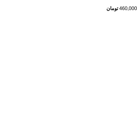
460,000
تومان