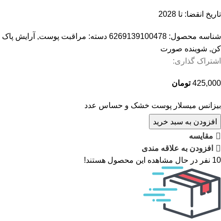
تاریخ انقضا: تا 2028
شناسه محصول:
6269139100478
دسته:
مراقبت پوست
,
آرایش پاک
کن
,
شوینده صورت
اشتراک گذاری:
425,000
تومان
بیزانس میسلار پوست خشک و حساس عدد
افزودن به سبد خرید
مقایسه
افزودن به علاقه مندی
10
نفر در حال مشاهده این محصول هستند!