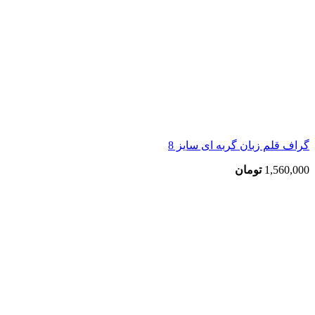
گراف قلم زبان گربه ای سایز 8
1,560,000
تومان
اتمام موجودی
بزرگنمایی تصویر