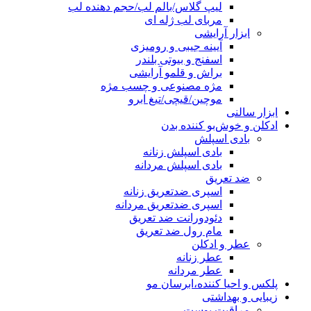
لیپ گلاس/بالم لب/حجم دهنده لب
مربای لب ژله ای
ابزار آرایشی
آیینه جیبی و رومیزی
اسفنج و بیوتی بلندر
براش و قلمو آرایشی
مژه مصنوعی و چسب مژه
موچین/قیچی/تیغ ابرو
ابزار سالنی
ادکلن و خوش‌بو کننده بدن
بادی اسپلش
بادی اسپلش زنانه
بادی اسپلش مردانه
ضد تعریق
اسپری ضدتعریق زنانه
اسپری ضدتعریق مردانه
دئودورانت ضد تعریق
مام رول ضد تعریق
عطر و ادکلن
عطر زنانه
عطر مردانه
پلکس و احیا کننده،ابرسان مو
زیبایی و بهداشتی
مراقبت پوست