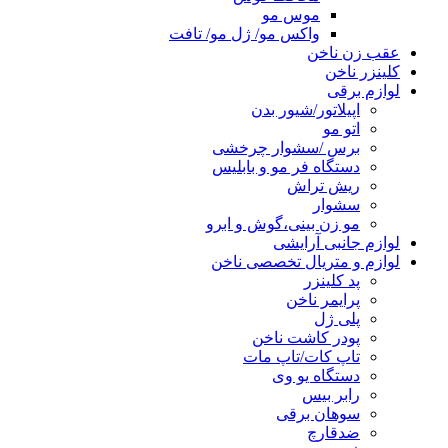
موس مو
واکس مو/ ژل مو/ تافت
عقب زن ناخن
کلینزر ناخن
لوازم برقی
اپیلاتور/شیور بدن
اتو مو
برس /سشوار چرخشی
دستگاه فر مو و بابلیس
ریش تراش
سشوار
مو زن بینی،گوش و ابرو
لوازم جانبی آرایشی
لوازم و متریال تخصصی ناخن
پد کلینزر
پرایمر ناخن
پلی ژل
پودر کاشت ناخن
تاپ کات/تاپ مات
دستگاه یو وی
رابر بیس
سوهان برقی
ضدقارچ