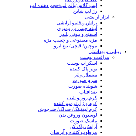
لیپ گلاس/بالم لب/حجم دهنده لب
رژ لب شاین
ابزار آرایشی
براش و قلمو آرایشی
آیینه جیبی و رومیزی
اسفنج و بیوتی بلندر
مژه مصنوعی و چسب مژه
موچین/ قیچی/ تیغ ابرو
زیبایی و بهداشتی
مراقبت پوست
اسکراب پوست
تونر پاک کننده
میسلار واتر
سرم صورت
شوینده صورت
ضدآفتاب
کرم روز و شب
کرم و ژل ترمیم کننده
کرم لیفتینگ/ ضدلک/ ضدجوش
لوسیون وروغن بدن
ماسک صورت
آرایش پاک کن
مرطوب کننده و آبرسان