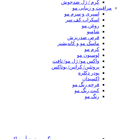
کرم / ژل ضدجوش
مراقبت و زیبایی مو
اسپری و سرم مو
اسکراب کف سر
روغن مو
شامپو
قرص ضدریزش
ماسک مو و کاندیشنر
کرم مو
لوسیون مو
واکس مو/ ژل مو/ تافت
پروتئین/ کراتین/ بوتاکس
پودر دکلره
اکسیدان
فرچه رنگ مو
کیت رنگ مو
رنگ مو
رنگ مو بدون آمونیاک