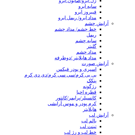
ژل ابرو/صابون ابرو
سایه ابرو
فیبروز ابرو
مداد ابرو/ ریمل ابرو
آرایش چشم
خط چشم/ مداد چشم
ریمل
سایه چشم
گلیتر
مداد چشم
مداد هایلایتر /دوطرفه
آرایش صورت
اسپری و پودر فیکس
بی بی کرم/سی سی کرم/دی دی کرم
پنکک
رژگونه
قطره احیا
کانسیلر/پرایمر/کانتور
کرم پودر و موس آرایشی
هایلایتر
آرایش لب
بالم لب
تینت لب
خط لب و رژ لب