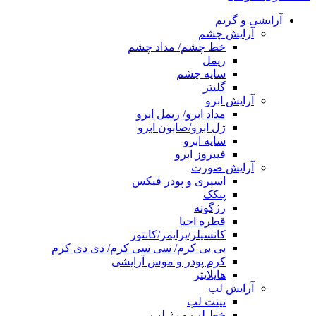
آرایشی و گریم
آرایش چشم
خط چشم/ مداد چشم
ریمل
سایه چشم
گلیتر
آرایش ابرو
مداد ابرو/ ریمل ابرو
ژل ابرو/صابون ابرو
سایه ابرو
فیبروز ابرو
آرایش صورت
اسپری و پودر فیکس
پنکک
رژگونه
قطره احیا
کانسیلر/پرایمر/کانتور
بی بی کرم/ سی سی کرم/ دی دی کرم
کرم پودر و موس آرایشی
هایلایتر
آرایش لب
تینت لب
خط لب و رژ لب