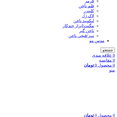
فرمر
قلم ناخن
کلینزر
لاک ژل
لیکوييد ناخن
مگنت/ابزار چندکار
ناخن گیر
نیپر/قیچی ناخن
موس مو
جستجو
0
علاقه مندی
0
مقایسه
0
محصول
0
تومان
منو
0
محصول
0
تومان