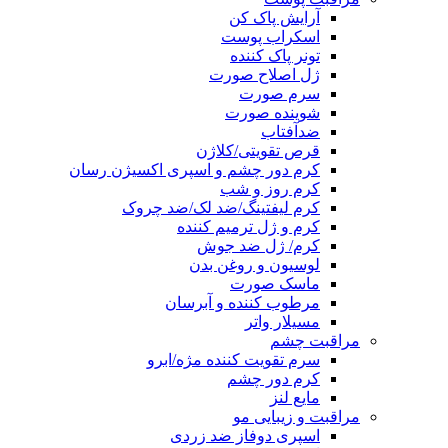
آرایش پاک کن
اسکراب پوست
تونر پاک کننده
ژل اصلاح صورت
سرم صورت
شوینده صورت
ضدآفتاب
قرص تقویتی/کلاژن
کرم دور چشم و اسپری اکسیژن رسان
کرم روز و شب
کرم لیفتینگ/ضد لک/ضد چروک
کرم و ژل ترمیم کننده
کرم/ ژل ضد جوش
لوسیون و روغن بدن
ماسک صورت
مرطوب کننده و آبرسان
مسیلار واتر
مراقبت چشم
سرم تقویت کننده مژه/ابرو
کرم دور چشم
مایع لنز
مراقبت و زیبایی مو
اسپری دوفاز ضد زردی