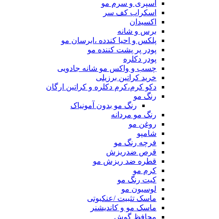
اسپری و سرم مو
اسکراب کف سر
اکسیدان
برس و شانه
پلکس و احیا کندده ،ابرسان مو
پودر پر پشت کننده مو
پودر دکلره
چسب و واکس مو شانه جادویی
خرید کراتین برزیلی
دکو کرم،کرم دکلره و کراتین ارگان
رنگ مو
رنگ مو بدون آمونیاک
رنگ مو مردانه
روغن مو
شامپو
فرچه رنگ مو
قرص ضدریزش
قطره ضد ریزش مو
کرم مو
کیت رنگ مو
لوسیون مو
ماسک تثبیت /عنکبوتی
ماسک مو و کاندیشنر
محافظ گوش