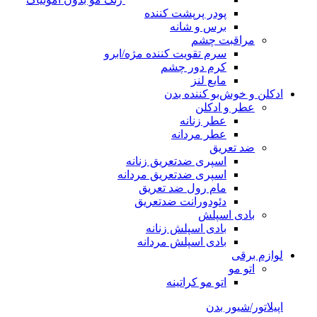
پودر پرپشت کننده
برس و شانه
مراقبت چشم
سرم تقویت کننده مژه/ابرو
کرم دور چشم
مایع لنز
ادکلن و خوش‌بو کننده بدن
عطر و ادکلن
عطر زنانه
عطر مردانه
ضد تعریق
اسپری ضدتعریق زنانه
اسپری ضدتعریق مردانه
مام رول ضد تعریق
دئودورانت ضدتعریق
بادی اسپلش
بادی اسپلش زنانه
بادی اسپلش مردانه
لوازم برقی
اتو مو
اتو مو کراتینه
اپیلاتور/شیور بدن