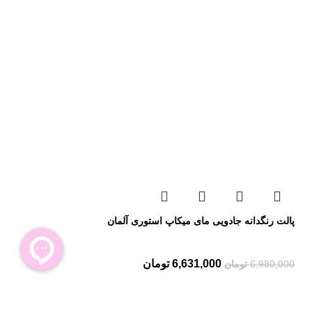
پالت رنگدانه جادویی مای میکاپ استوری آلمان
6,631,000
تومان
6,980,000
تومان