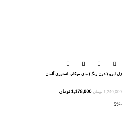
ژل ابرو (بدون رنگ) مای میکاپ استوری آلمان
1,178,000
تومان
1,240,000
تومان
-5%