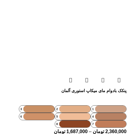
پنکک بادوام مای میکاپ استوری آلمان
3
2
1
6
5
4
8
7
2,360,000
تومان
–
1,687,000
تومان