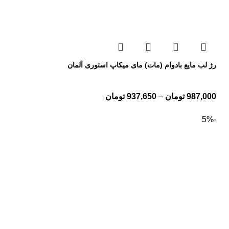
رژ لب مایع بادوام (مات) مای میکاپ استوری آلمان
987,000
تومان
–
937,650
تومان
-5%