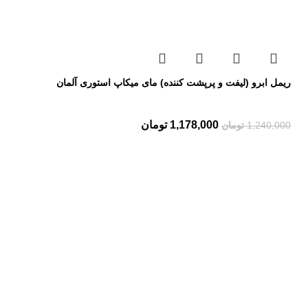
ریمل ابرو (لیفت و پرپشت کننده) مای میکاپ استوری آلمان
1,178,000
تومان
1,240,000
تومان