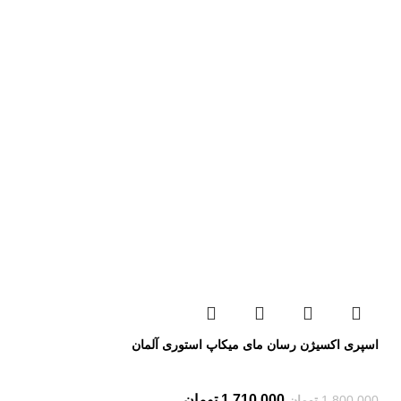
اسپری اکسیژن رسان مای میکاپ استوری آلمان
1,710,000
تومان
1,800,000
تومان