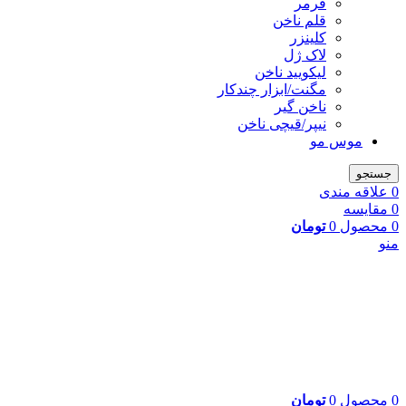
فرمر
قلم ناخن
کلینزر
لاک ژل
لیکوييد ناخن
مگنت/ابزار چندکار
ناخن گیر
نیپر/قیچی ناخن
موس مو
جستجو
0
علاقه مندی
0
مقایسه
0
محصول
0
تومان
منو
0
محصول
0
تومان