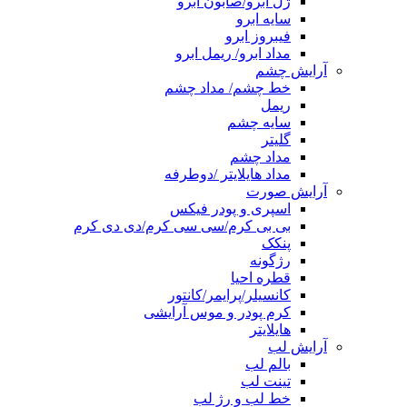
ژل ابرو/صابون ابرو
سایه ابرو
فیبروز ابرو
مداد ابرو/ ریمل ابرو
آرایش چشم
خط چشم/ مداد چشم
ریمل
سایه چشم
گلیتر
مداد چشم
مداد هایلایتر /دوطرفه
آرایش صورت
اسپری و پودر فیکس
بی بی کرم/سی سی کرم/دی دی کرم
پنکک
رژگونه
قطره احیا
کانسیلر/پرایمر/کانتور
کرم پودر و موس آرایشی
هایلایتر
آرایش لب
بالم لب
تینت لب
خط لب و رژ لب