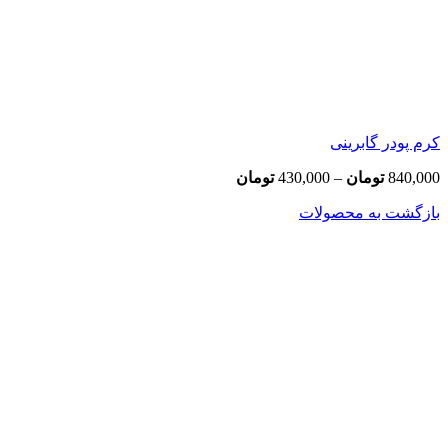
کرم پودر گابرینی
Price
840,000
تومان
–
430,000
تومان
range:
بازگشت به محصولات
430,000 تومان
through
840,000 تومان