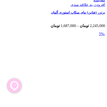
مقایسه
افزودن به علاقه مندی
برنزر (شاین) مای میکاپ استوری آلمان
Price
2,245,000
تومان
–
1,687,000
تومان
range:
-5%
1,687,000 تومان
through
2,245,000 تومان