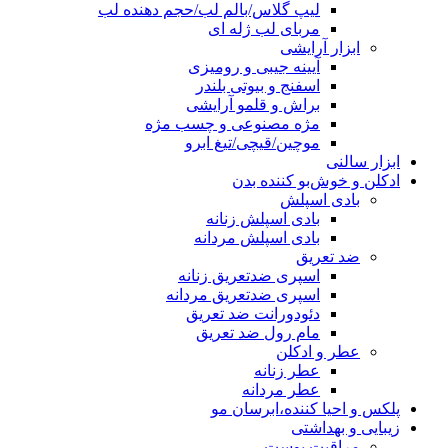
لیپ گلاس/بالم لب/حجم دهنده لب
مربای لب ژله ای
ابزار آرایشی
آیینه جیبی و رومیزی
اسفنج و بیوتی بلندر
براش و قلمو آرایشی
مژه مصنوعی و چسب مژه
موچین/قیچی/تیغ ابرو
ابزار سالنی
ادکلن و خوش‌بو کننده بدن
بادی اسپلش
بادی اسپلش زنانه
بادی اسپلش مردانه
ضد تعریق
اسپری ضدتعریق زنانه
اسپری ضدتعریق مردانه
دئودورانت ضد تعریق
مام رول ضد تعریق
عطر و ادکلن
عطر زنانه
عطر مردانه
پلکس و احیا کننده،ابرسان مو
زیبایی و بهداشتی
مراقبت پوست