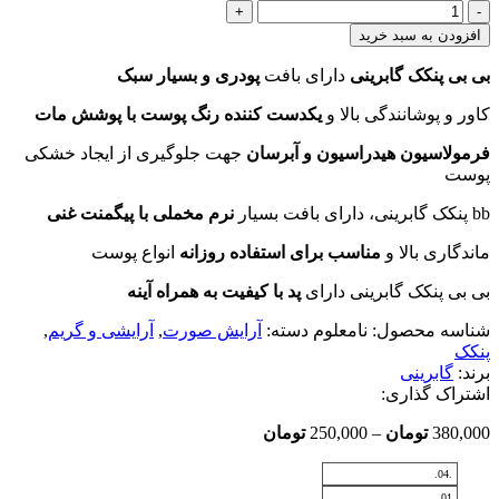
پنکک
گابرینی
افزودن به سبد خرید
عدد
بی بی پنکک گابرینی
دارای بافت
پودری و بسیار سبک
کاور و پوشانندگی بالا و
یکدست کننده رنگ پوست با پوشش مات
فرمولاسیون هیدراسیون و آبرسان
جهت جلوگیری از ایجاد خشکی
پوست
bb پنکک گابرینی، دارای بافت بسیار
نرم مخملی با پیگمنت غنی
ماندگاری بالا و
مناسب برای استفاده روزانه
انواع پوست
بی بی پنکک گابرینی دارای
پد با کیفیت به همراه آینه
شناسه محصول:
نامعلوم
دسته:
آرایش صورت
,
آرایشی و گریم
,
پنکک
برند:
گابرینی
اشتراک گذاری:
Price
380,000
تومان
–
250,000
تومان
range:
250,000 تومان
.04.
through
01