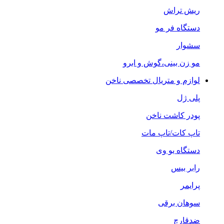
ریش تراش
دستگاه فر مو
سشوار
مو زن بینی،گوش و ابرو
لوازم و متریال تخصصی ناخن
پلی ژل
پودر کاشت ناخن
تاپ کات/تاپ مات
دستگاه یو وی
رابر بیس
پرایمر
سوهان برقی
ضدقارچ