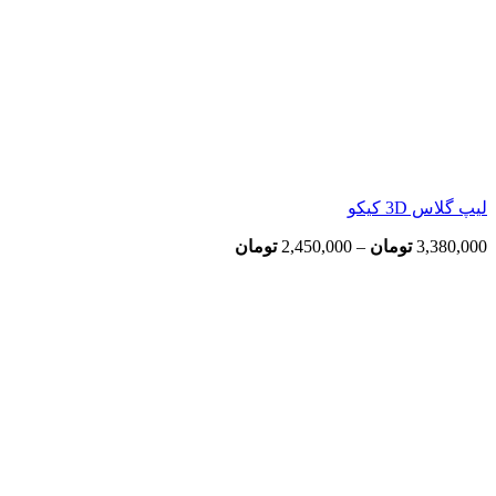
لیپ گلاس 3D کیکو
Price
3,380,000
تومان
–
2,450,000
تومان
range:
اتمام موجودی
2,450,000 تومان
through
3,380,000 تومان
بزرگنمایی تصویر