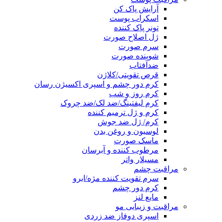
آرایش پاک کن
اسکراب پوست
تونر پاک کننده
ژل اصلاح صورت
سرم صورت
شوینده صورت
ضدآفتاب
قرص تقویتی/کلاژن
کرم دور چشم و اسپری اکسیژن رسان
کرم روز و شب
کرم لیفتینگ/ضد لک/ضد چروک
کرم و ژل ترمیم کننده
کرم/ ژل ضد جوش
لوسیون و روغن بدن
ماسک صورت
مرطوب کننده و آبرسان
مسیلار واتر
مراقبت چشم
سرم تقویت کننده مژه/ابرو
کرم دور چشم
مایع لنز
مراقبت و زیبایی مو
اسپری دوفاز ضد زردی