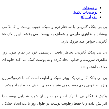
توضیحات
توضیحات تکمیلی
نظرات (0)
بی بی پنکک گابرینی با ساختار نرم و سبک، عیوب پوست را کاملا می
پوشاند و
ظاهری طبیعی و شفاف به پوست می بخشد
. این پنکک bb
گابرینی خواص ضد چروک دارد.
بی بی پنکک گابرینی بخاطر بافت ابریشمی خود در تمام طول روز
ظاهری سرزنده و جذاب ایجاد کرده و به پوست کمک می کند جلوه ای
صاف داشته باشد.
بی بی پنکک گابرینی یک
پودر سبک و لطیف
است که با فرمولاسیون
ویژه، به خوبی روی پوست می نشیند و نمای لطیف و نرم ایجاد میکند.
پنکیک BB گابرینی با ترکیبات رطوبت رسان خود، شادابی پوست را
افزایش داده و
با حفظ رطوبت پوست در طول روز
باعث ایجاد خشکی