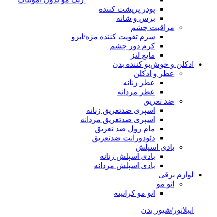
پودر پرپشت کننده
برس و شانه
مراقبت چشم
سرم تقویت کننده مژه/ابرو
کرم دور چشم
مایع لنز
ادکلن و خوش‌بو کننده بدن
عطر و ادکلن
عطر زنانه
عطر مردانه
ضد تعریق
اسپری ضدتعریق زنانه
اسپری ضدتعریق مردانه
مام رول ضد تعریق
دئودورانت ضدتعریق
بادی اسپلش
بادی اسپلش زنانه
بادی اسپلش مردانه
لوازم برقی
اتو مو
اتو مو کراتینه
اپیلاتور/شیور بدن