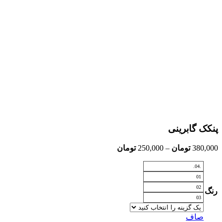
پنکک گابرینی
Price
380,000
تومان
–
250,000
تومان
range:
250,000 تومان
.04.
through
01
380,000 تومان
02
رنگ
03
صاف