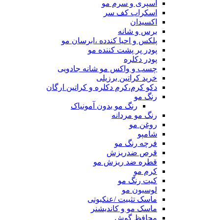
اسپری و سرم مو
اسکراب کف سر
اکسیدان
برس و شانه
پلکس و احیا کندده ،ابرسان مو
پودر پر پشت کننده مو
پودر دکلره
چسب و واکس مو شانه جادویی
خرید کراتین برزیلی
دکو کرم،کرم دکلره و کراتین ارگان
رنگ مو
رنگ مو بدون آمونیاک
رنگ مو مردانه
روغن مو
شامپو
فرچه رنگ مو
قرص ضدریزش
قطره ضد ریزش مو
کرم مو
کیت رنگ مو
لوسیون مو
ماسک تثبیت /عنکبوتی
ماسک مو و کاندیشنر
محافظ گوش