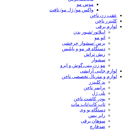
موس مو
واکس مو/ ژل مو/ تافت
عقب زن ناخن
کلینزر ناخن
لوازم برقی
اپیلاتور/شیور بدن
اتو مو
برس /سشوار چرخشی
دستگاه فر مو و بابلیس
ریش تراش
سشوار
مو زن بینی،گوش و ابرو
لوازم جانبی آرایشی
لوازم و متریال تخصصی ناخن
پد کلینزر
پرایمر ناخن
پلی ژل
پودر کاشت ناخن
تاپ کات/تاپ مات
دستگاه یو وی
رابر بیس
سوهان برقی
ضدقارچ