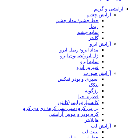
آرایشی و گریم
آرایش چشم
خط چشم/ مداد چشم
ریمل
سایه چشم
گلیتر
آرایش ابرو
مداد ابرو/ ریمل ابرو
ژل ابرو/صابون ابرو
سایه ابرو
فیبروز ابرو
آرایش صورت
اسپری و پودر فیکس
پنکک
رژگونه
قطره احیا
کانسیلر/پرایمر/کانتور
بی بی کرم/ سی سی کرم/ دی دی کرم
کرم پودر و موس آرایشی
هایلایتر
آرایش لب
تینت لب
خط لب و رژ لب