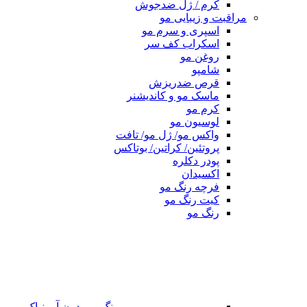
کرم / ژل ضدجوش
مراقبت و زیبایی مو
اسپری و سرم مو
اسکراب کف سر
روغن مو
شامپو
قرص ضدریزش
ماسک مو و کاندیشنر
کرم مو
لوسیون مو
واکس مو/ ژل مو/ تافت
پروتئین/ کراتین/ بوتاکس
پودر دکلره
اکسیدان
فرچه رنگ مو
کیت رنگ مو
رنگ مو
رنگ مو بدون آمونیاک