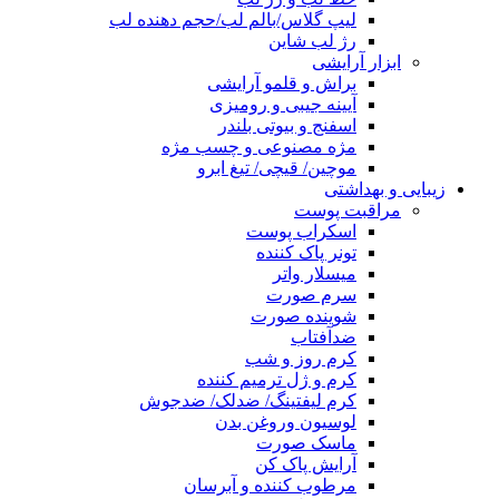
لیپ گلاس/بالم لب/حجم دهنده لب
رژ لب شاین
ابزار آرایشی
براش و قلمو آرایشی
آیینه جیبی و رومیزی
اسفنج و بیوتی بلندر
مژه مصنوعی و چسب مژه
موچین/ قیچی/ تیغ ابرو
زیبایی و بهداشتی
مراقبت پوست
اسکراب پوست
تونر پاک کننده
میسلار واتر
سرم صورت
شوینده صورت
ضدآفتاب
کرم روز و شب
کرم و ژل ترمیم کننده
کرم لیفتینگ/ ضدلک/ ضدجوش
لوسیون وروغن بدن
ماسک صورت
آرایش پاک کن
مرطوب کننده و آبرسان