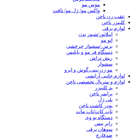
موس مو
واکس مو/ ژل مو/ تافت
عقب زن ناخن
کلینزر ناخن
لوازم برقی
اپیلاتور/شیور بدن
اتو مو
برس /سشوار چرخشی
دستگاه فر مو و بابلیس
ریش تراش
سشوار
مو زن بینی،گوش و ابرو
لوازم جانبی آرایشی
لوازم و متریال تخصصی ناخن
پد کلینزر
پرایمر ناخن
پلی ژل
پودر کاشت ناخن
تاپ کات/تاپ مات
دستگاه یو وی
رابر بیس
سوهان برقی
ضدقارچ