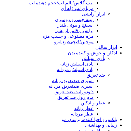
لیپ گلاس/بالم لب/حجم دهنده لب
مربای لب ژله ای
ابزار آرایشی
آیینه جیبی و رومیزی
اسفنج و بیوتی بلندر
براش و قلمو آرایشی
مژه مصنوعی و چسب مژه
موچین/قیچی/تیغ ابرو
ابزار سالنی
ادکلن و خوش‌بو کننده بدن
بادی اسپلش
بادی اسپلش زنانه
بادی اسپلش مردانه
ضد تعریق
اسپری ضدتعریق زنانه
اسپری ضدتعریق مردانه
دئودورانت ضد تعریق
مام رول ضد تعریق
عطر و ادکلن
عطر زنانه
عطر مردانه
پلکس و احیا کننده،ابرسان مو
زیبایی و بهداشتی
مراقبت پوست