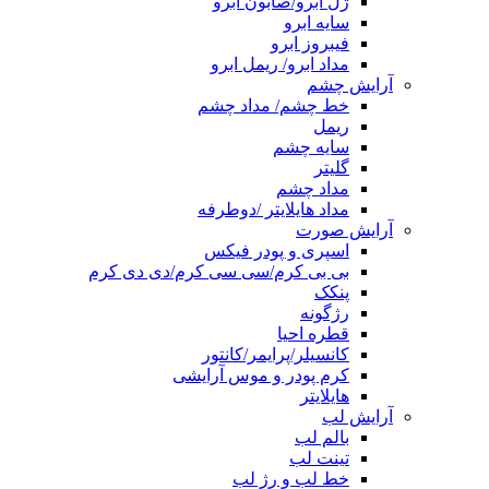
ژل ابرو/صابون ابرو
سایه ابرو
فیبروز ابرو
مداد ابرو/ ریمل ابرو
آرایش چشم
خط چشم/ مداد چشم
ریمل
سایه چشم
گلیتر
مداد چشم
مداد هایلایتر /دوطرفه
آرایش صورت
اسپری و پودر فیکس
بی بی کرم/سی سی کرم/دی دی کرم
پنکک
رژگونه
قطره احیا
کانسیلر/پرایمر/کانتور
کرم پودر و موس آرایشی
هایلایتر
آرایش لب
بالم لب
تینت لب
خط لب و رژ لب