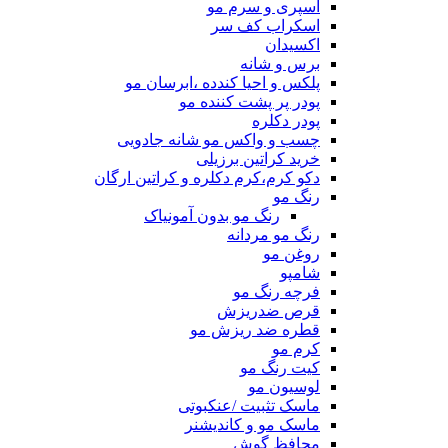
اسپری و سرم مو
اسکراب کف سر
اکسیدان
برس و شانه
پلکس و احیا کندده ،ابرسان مو
پودر پر پشت کننده مو
پودر دکلره
چسب و واکس مو شانه جادویی
خرید کراتین برزیلی
دکو کرم،کرم دکلره و کراتین ارگان
رنگ مو
رنگ مو بدون آمونیاک
رنگ مو مردانه
روغن مو
شامپو
فرچه رنگ مو
قرص ضدریزش
قطره ضد ریزش مو
کرم مو
کیت رنگ مو
لوسیون مو
ماسک تثبیت /عنکبوتی
ماسک مو و کاندیشنر
محافظ گوش