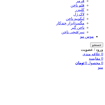
فرمر
قلم ناخن
کلینزر
لاک ژل
لیکوييد ناخن
مگنت/ابزار چندکار
ناخن گیر
نیپر/قیچی ناخن
موس مو
جستجو
ورود / عضویت
0
علاقه مندی
0
مقایسه
0
محصول
0
تومان
منو