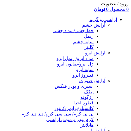
ورود / عضویت
0
محصول
0
تومان
آرایشی و گریم
آرایش چشم
خط چشم/ مداد چشم
ریمل
سایه چشم
گلیتر
آرایش ابرو
مداد ابرو/ ریمل ابرو
ژل ابرو/صابون ابرو
سایه ابرو
فیبروز ابرو
آرایش صورت
اسپری و پودر فیکس
پنکک
رژگونه
قطره احیا
کانسیلر/پرایمر/کانتور
بی بی کرم/ سی سی کرم/ دی دی کرم
کرم پودر و موس آرایشی
هایلایتر
آرایش لب