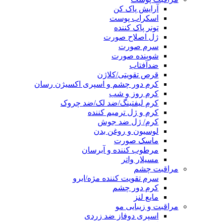
آرایش پاک کن
اسکراب پوست
تونر پاک کننده
ژل اصلاح صورت
سرم صورت
شوینده صورت
ضدآفتاب
قرص تقویتی/کلاژن
کرم دور چشم و اسپری اکسیژن رسان
کرم روز و شب
کرم لیفتینگ/ضد لک/ضد چروک
کرم و ژل ترمیم کننده
کرم/ ژل ضد جوش
لوسیون و روغن بدن
ماسک صورت
مرطوب کننده و آبرسان
مسیلار واتر
مراقبت چشم
سرم تقویت کننده مژه/ابرو
کرم دور چشم
مایع لنز
مراقبت و زیبایی مو
اسپری دوفاز ضد زردی