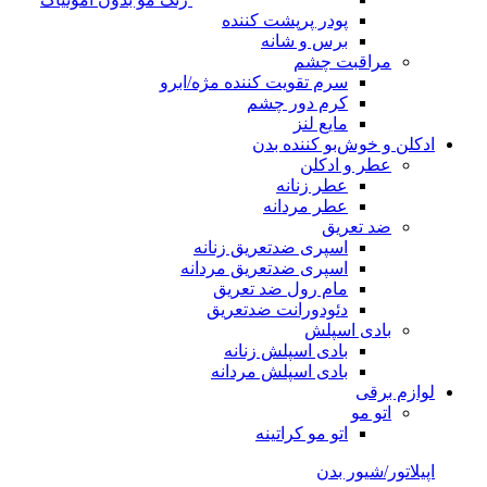
پودر پرپشت کننده
برس و شانه
مراقبت چشم
سرم تقویت کننده مژه/ابرو
کرم دور چشم
مایع لنز
ادکلن و خوش‌بو کننده بدن
عطر و ادکلن
عطر زنانه
عطر مردانه
ضد تعریق
اسپری ضدتعریق زنانه
اسپری ضدتعریق مردانه
مام رول ضد تعریق
دئودورانت ضدتعریق
بادی اسپلش
بادی اسپلش زنانه
بادی اسپلش مردانه
لوازم برقی
اتو مو
اتو مو کراتینه
اپیلاتور/شیور بدن