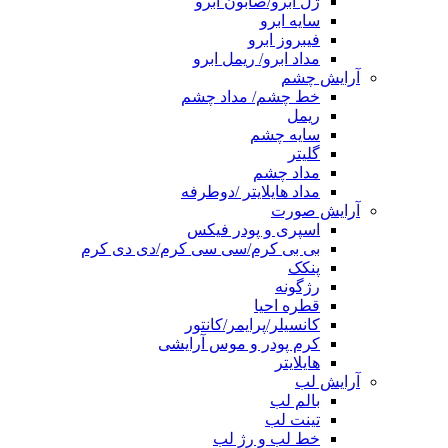
ژل ابرو/صابون ابرو
سایه ابرو
فیبروز ابرو
مداد ابرو/ ریمل ابرو
آرایش چشم
خط چشم/ مداد چشم
ریمل
سایه چشم
گلیتر
مداد چشم
مداد هایلایتر /دوطرفه
آرایش صورت
اسپری و پودر فیکس
بی بی کرم/سی سی کرم/دی دی کرم
پنکک
رژگونه
قطره احیا
کانسیلر/پرایمر/کانتور
کرم پودر و موس آرایشی
هایلایتر
آرایش لب
بالم لب
تینت لب
خط لب و رژ لب