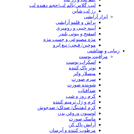
لیپ گلاس/بالم لب/حجم دهنده لب
رژ لب شاین
ابزار آرایشی
براش و قلمو آرایشی
آیینه جیبی و رومیزی
اسفنج و بیوتی بلندر
مژه مصنوعی و چسب مژه
موچین/ قیچی/ تیغ ابرو
زیبایی و بهداشتی
مراقبت پوست
اسکراب پوست
تونر پاک کننده
میسلار واتر
سرم صورت
شوینده صورت
ضدآفتاب
کرم روز و شب
کرم و ژل ترمیم کننده
کرم لیفتینگ/ ضدلک/ ضدجوش
لوسیون وروغن بدن
ماسک صورت
آرایش پاک کن
مرطوب کننده و آبرسان