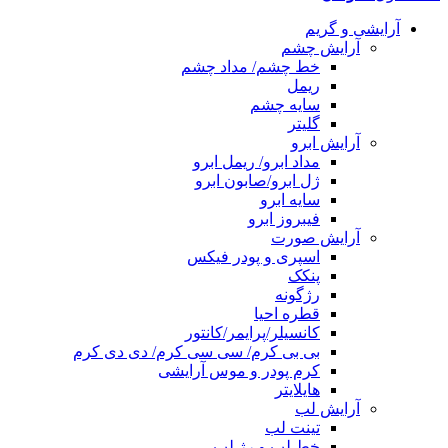
آرایشی و گریم
آرایش چشم
خط چشم/ مداد چشم
ریمل
سایه چشم
گلیتر
آرایش ابرو
مداد ابرو/ ریمل ابرو
ژل ابرو/صابون ابرو
سایه ابرو
فیبروز ابرو
آرایش صورت
اسپری و پودر فیکس
پنکک
رژگونه
قطره احیا
کانسیلر/پرایمر/کانتور
بی بی کرم/ سی سی کرم/ دی دی کرم
کرم پودر و موس آرایشی
هایلایتر
آرایش لب
تینت لب
خط لب و رژ لب