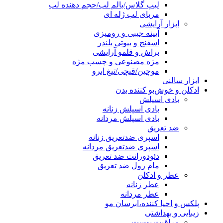
لیپ گلاس/بالم لب/حجم دهنده لب
مربای لب ژله ای
ابزار آرایشی
آیینه جیبی و رومیزی
اسفنج و بیوتی بلندر
براش و قلمو آرایشی
مژه مصنوعی و چسب مژه
موچین/قیچی/تیغ ابرو
ابزار سالنی
ادکلن و خوش‌بو کننده بدن
بادی اسپلش
بادی اسپلش زنانه
بادی اسپلش مردانه
ضد تعریق
اسپری ضدتعریق زنانه
اسپری ضدتعریق مردانه
دئودورانت ضد تعریق
مام رول ضد تعریق
عطر و ادکلن
عطر زنانه
عطر مردانه
پلکس و احیا کننده،ابرسان مو
زیبایی و بهداشتی
مراقبت پوست