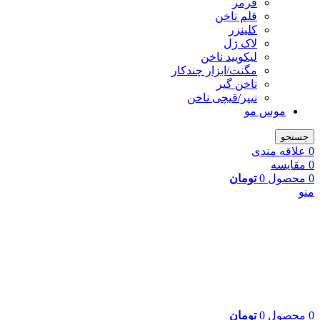
فرمر
قلم ناخن
کلینزر
لاک ژل
لیکوييد ناخن
مگنت/ابزار چندکار
ناخن گیر
نیپر/قیچی ناخن
موس مو
جستجو
0
علاقه مندی
0
مقایسه
0
محصول
0
تومان
منو
0
محصول
0
تومان