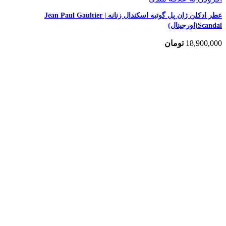
عطر ادکلن ژان پل گوتیه اسکندال زنانه | Jean Paul Gaultier
Scandal(اورجینال)
18,900,000
تومان