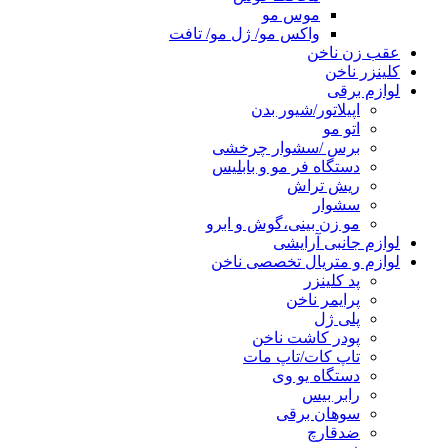
موس مو
واکس مو/ ژل مو/ تافت
عقب زن ناخن
کلینزر ناخن
لوازم برقی
اپیلاتور/شیور بدن
اتو مو
برس /سشوار چرخشی
دستگاه فر مو و بابلیس
ریش تراش
سشوار
مو زن بینی،گوش و ابرو
لوازم جانبی آرایشی
لوازم و متریال تخصصی ناخن
پد کلینزر
پرایمر ناخن
پلی ژل
پودر کاشت ناخن
تاپ کات/تاپ مات
دستگاه یو وی
رابر بیس
سوهان برقی
ضدقارچ