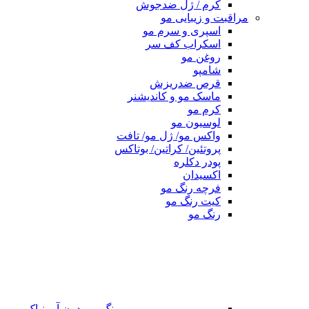
کرم / ژل ضدجوش
مراقبت و زیبایی مو
اسپری و سرم مو
اسکراب کف سر
روغن مو
شامپو
قرص ضدریزش
ماسک مو و کاندیشنر
کرم مو
لوسیون مو
واکس مو/ ژل مو/ تافت
پروتئین/ کراتین/ بوتاکس
پودر دکلره
اکسیدان
فرچه رنگ مو
کیت رنگ مو
رنگ مو
رنگ مو بدون آمونیاک