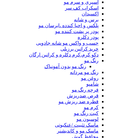
اسپری و سرم مو
اسکراب کف سر
اکسیدان
برس و شانه
پلکس و احیا کندده ،ابرسان مو
پودر پر پشت کننده مو
پودر دکلره
چسب و واکس مو شانه جادویی
خرید کراتین برزیلی
دکو کرم،کرم دکلره و کراتین ارگان
رنگ مو
رنگ مو بدون آمونیاک
رنگ مو مردانه
روغن مو
شامپو
فرچه رنگ مو
قرص ضدریزش
قطره ضد ریزش مو
کرم مو
کیت رنگ مو
لوسیون مو
ماسک تثبیت /عنکبوتی
ماسک مو و کاندیشنر
محافظ گوش