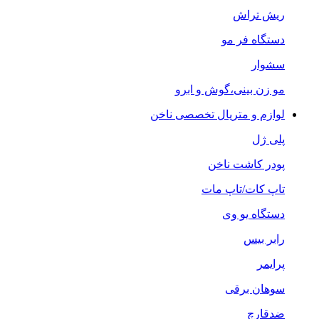
ریش تراش
دستگاه فر مو
سشوار
مو زن بینی،گوش و ابرو
لوازم و متریال تخصصی ناخن
پلی ژل
پودر کاشت ناخن
تاپ کات/تاپ مات
دستگاه یو وی
رابر بیس
پرایمر
سوهان برقی
ضدقارچ