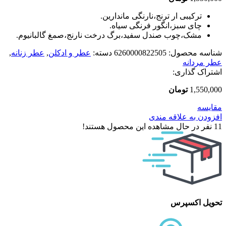
ترکیبی ار ترنج،نارنگی ماندارین.
چای سبز،انگور فرنگی سیاه.
مشک،چوب صندل سفید،برگ درخت نارنج،صمغ گالبانیوم.
شناسه محصول:
6260000822505
دسته:
عطر و ادکلن
,
عطر زنانه
,
عطر مردانه
اشتراک گذاری:
1,550,000
تومان
مقایسه
افزودن به علاقه مندی
11
نفر در حال مشاهده این محصول هستند!
تحویل اکسپرس