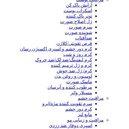
آرایش پاک کن
اسکراب پوست
تونر پاک کننده
ژل اصلاح صورت
سرم صورت
شوینده صورت
ضدآفتاب
قرص تقویتی/کلاژن
کرم دور چشم و اسپری اکسیژن رسان
کرم روز و شب
کرم لیفتینگ/ضد لک/ضد چروک
کرم و ژل ترمیم کننده
کرم/ ژل ضد جوش
لوسیون و روغن بدن
ماسک صورت
مرطوب کننده و آبرسان
مسیلار واتر
مراقبت چشم
سرم تقویت کننده مژه/ابرو
کرم دور چشم
مایع لنز
مراقبت و زیبایی مو
اسپری دوفاز ضد زردی