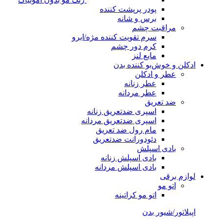
پودر پرپشت کننده
برس و شانه
مراقبت چشم
سرم تقویت کننده مژه/ابرو
کرم دور چشم
مایع لنز
ادکلن و خوش‌بو کننده بدن
عطر و ادکلن
عطر زنانه
عطر مردانه
ضد تعریق
اسپری ضدتعریق زنانه
اسپری ضدتعریق مردانه
مام رول ضد تعریق
دئودورانت ضدتعریق
بادی اسپلش
بادی اسپلش زنانه
بادی اسپلش مردانه
لوازم برقی
اتو مو
اتو مو کراتینه
اپیلاتور/شیور بدن