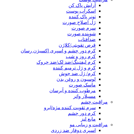
آرایش پاک کن
اسکراب پوست
تونر پاک کننده
ژل اصلاح صورت
سرم صورت
شوینده صورت
ضدآفتاب
قرص تقویتی/کلاژن
کرم دور چشم و اسپری اکسیژن رسان
کرم روز و شب
کرم لیفتینگ/ضد لک/ضد چروک
کرم و ژل ترمیم کننده
کرم/ ژل ضد جوش
لوسیون و روغن بدن
ماسک صورت
مرطوب کننده و آبرسان
مسیلار واتر
مراقبت چشم
سرم تقویت کننده مژه/ابرو
کرم دور چشم
مایع لنز
مراقبت و زیبایی مو
اسپری دوفاز ضد زردی