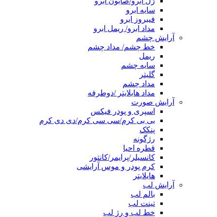
ژل ابرو/صابون ابرو
سایه ابرو
فیبروز ابرو
مداد ابرو/ ریمل ابرو
آرایش چشم
خط چشم/ مداد چشم
ریمل
سایه چشم
گلیتر
مداد چشم
مداد هایلایتر /دوطرفه
آرایش صورت
اسپری و پودر فیکس
بی بی کرم/سی سی کرم/دی دی کرم
پنکک
رژگونه
قطره احیا
کانسیلر/پرایمر/کانتور
کرم پودر و موس آرایشی
هایلایتر
آرایش لب
بالم لب
تینت لب
خط لب و رژ لب