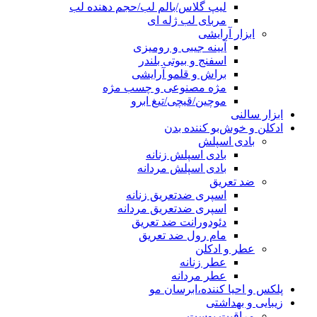
لیپ گلاس/بالم لب/حجم دهنده لب
مربای لب ژله ای
ابزار آرایشی
آیینه جیبی و رومیزی
اسفنج و بیوتی بلندر
براش و قلمو آرایشی
مژه مصنوعی و چسب مژه
موچین/قیچی/تیغ ابرو
ابزار سالنی
ادکلن و خوش‌بو کننده بدن
بادی اسپلش
بادی اسپلش زنانه
بادی اسپلش مردانه
ضد تعریق
اسپری ضدتعریق زنانه
اسپری ضدتعریق مردانه
دئودورانت ضد تعریق
مام رول ضد تعریق
عطر و ادکلن
عطر زنانه
عطر مردانه
پلکس و احیا کننده،ابرسان مو
زیبایی و بهداشتی
مراقبت پوست