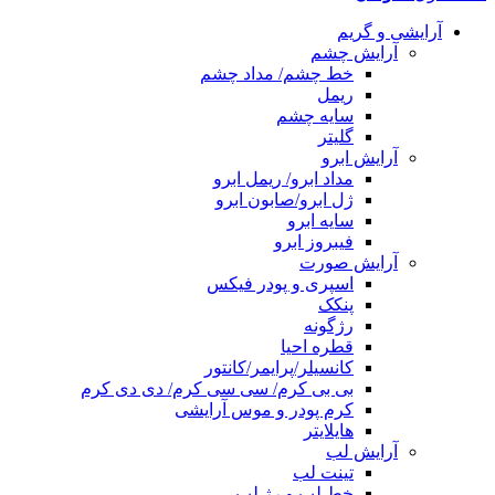
آرایشی و گریم
آرایش چشم
خط چشم/ مداد چشم
ریمل
سایه چشم
گلیتر
آرایش ابرو
مداد ابرو/ ریمل ابرو
ژل ابرو/صابون ابرو
سایه ابرو
فیبروز ابرو
آرایش صورت
اسپری و پودر فیکس
پنکک
رژگونه
قطره احیا
کانسیلر/پرایمر/کانتور
بی بی کرم/ سی سی کرم/ دی دی کرم
کرم پودر و موس آرایشی
هایلایتر
آرایش لب
تینت لب
خط لب و رژ لب