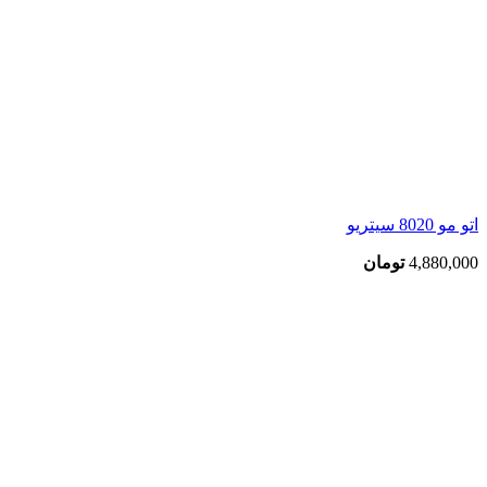
اتو مو 8020 سیتریو
4,880,000
تومان
بزرگنمایی تصویر