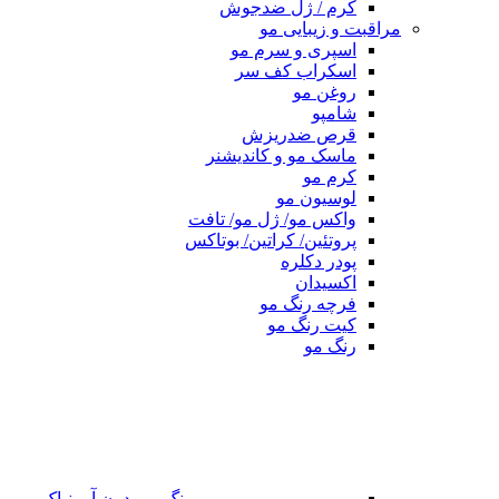
کرم / ژل ضدجوش
مراقبت و زیبایی مو
اسپری و سرم مو
اسکراب کف سر
روغن مو
شامپو
قرص ضدریزش
ماسک مو و کاندیشنر
کرم مو
لوسیون مو
واکس مو/ ژل مو/ تافت
پروتئین/ کراتین/ بوتاکس
پودر دکلره
اکسیدان
فرچه رنگ مو
کیت رنگ مو
رنگ مو
رنگ مو بدون آمونیاک