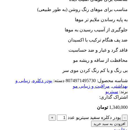
مناسب برای موهای رنگ روشن (به طور طبیعی)
به پایه رساندن ملایم تر موها
جلوگیری از آسیب رسیدن به موها
ضد پف هنگام ترکیب با اکسیدان
فاقد گرد و غبار و ضد حساسیت
محافظت از ساقه و ریشه مو
بی رنگ و یا کم رنگ کردن موی سر
شناسه محصول:
8074971495730
دسته:
پودر دکلره
,
زیبایی و
بهداشتی
,
مراقبت و زیبایی مو
برند:
سیتریو
اشتراک گذاری:
1,340,000
تومان
پودر دکلره سفید سیتریو عدد
افزودن به سبد خرید
مقایسه