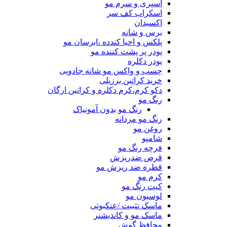
اسپری و سرم مو
اسکراب کف سر
اکسیدان
برس و شانه
پلکس و احیا کندده ،ابرسان مو
پودر پر پشت کننده مو
پودر دکلره
چسب و واکس مو شانه جادویی
خرید کراتین برزیلی
دکو کرم،کرم دکلره و کراتین ارگان
رنگ مو
رنگ مو بدون آمونیاک
رنگ مو مردانه
روغن مو
شامپو
فرچه رنگ مو
قرص ضدریزش
قطره ضد ریزش مو
کرم مو
کیت رنگ مو
لوسیون مو
ماسک تثبیت /عنکبوتی
ماسک مو و کاندیشنر
محافظ گوش