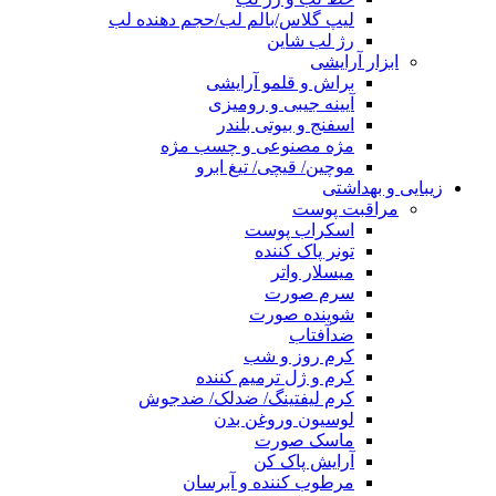
لیپ گلاس/بالم لب/حجم دهنده لب
رژ لب شاین
ابزار آرایشی
براش و قلمو آرایشی
آیینه جیبی و رومیزی
اسفنج و بیوتی بلندر
مژه مصنوعی و چسب مژه
موچین/ قیچی/ تیغ ابرو
زیبایی و بهداشتی
مراقبت پوست
اسکراب پوست
تونر پاک کننده
میسلار واتر
سرم صورت
شوینده صورت
ضدآفتاب
کرم روز و شب
کرم و ژل ترمیم کننده
کرم لیفتینگ/ ضدلک/ ضدجوش
لوسیون وروغن بدن
ماسک صورت
آرایش پاک کن
مرطوب کننده و آبرسان