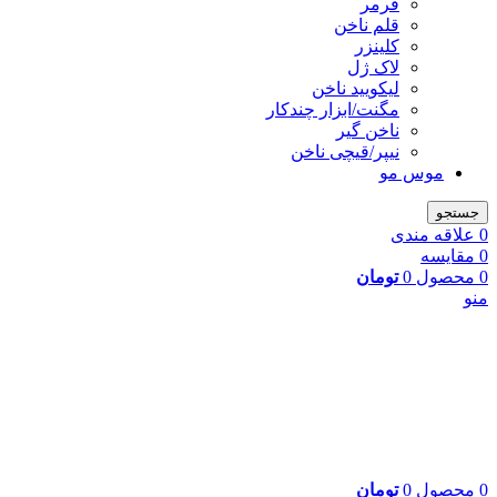
فرمر
قلم ناخن
کلینزر
لاک ژل
لیکوييد ناخن
مگنت/ابزار چندکار
ناخن گیر
نیپر/قیچی ناخن
موس مو
جستجو
0
علاقه مندی
0
مقایسه
0
محصول
0
تومان
منو
0
محصول
0
تومان