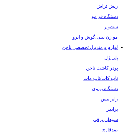
ریش تراش
دستگاه فر مو
سشوار
مو زن بینی،گوش و ابرو
لوازم و متریال تخصصی ناخن
پلی ژل
پودر کاشت ناخن
تاپ کات/تاپ مات
دستگاه یو وی
رابر بیس
پرایمر
سوهان برقی
ضدقارچ