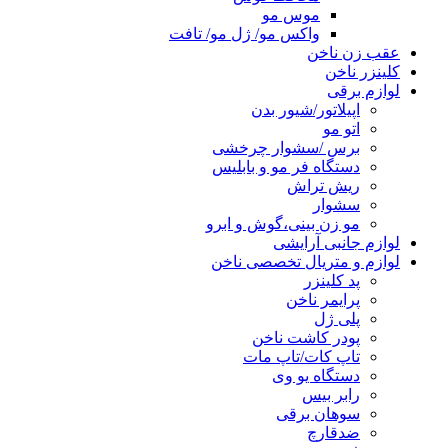
موس مو
واکس مو/ ژل مو/ تافت
عقب زن ناخن
کلینزر ناخن
لوازم برقی
اپیلاتور/شیور بدن
اتو مو
برس /سشوار چرخشی
دستگاه فر مو و بابلیس
ریش تراش
سشوار
مو زن بینی،گوش و ابرو
لوازم جانبی آرایشی
لوازم و متریال تخصصی ناخن
پد کلینزر
پرایمر ناخن
پلی ژل
پودر کاشت ناخن
تاپ کات/تاپ مات
دستگاه یو وی
رابر بیس
سوهان برقی
ضدقارچ