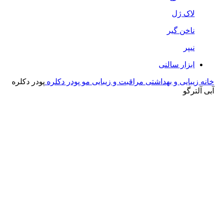
لاک ژل
ناخن گیر
نیپر
ابزار سالنی
خانه
زیبایی و بهداشتی
مراقبت و زیبایی مو
پودر دکلره
پودر دکلره
آبی آلترگو