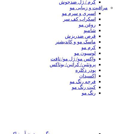
کرم / ژل ضدجوش
مراقبت و زیبایی مو
اسپری و سرم مو
اسکراب کف سر
روغن مو
شامپو
قرص ضدریزش
ماسک مو و کاندیشنر
کرم مو
لوسیون مو
واکس مو/ ژل مو/ تافت
پروتئین/ کراتین/ بوتاکس
پودر دکلره
اکسیدان
فرچه رنگ مو
کیت رنگ مو
رنگ مو
رنگ مو بدون آمونیاک