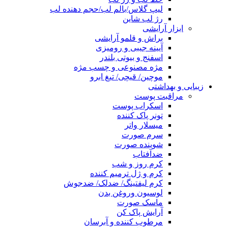
لیپ گلاس/بالم لب/حجم دهنده لب
رژ لب شاین
ابزار آرایشی
براش و قلمو آرایشی
آیینه جیبی و رومیزی
اسفنج و بیوتی بلندر
مژه مصنوعی و چسب مژه
موچین/ قیچی/ تیغ ابرو
زیبایی و بهداشتی
مراقبت پوست
اسکراب پوست
تونر پاک کننده
میسلار واتر
سرم صورت
شوینده صورت
ضدآفتاب
کرم روز و شب
کرم و ژل ترمیم کننده
کرم لیفتینگ/ ضدلک/ ضدجوش
لوسیون وروغن بدن
ماسک صورت
آرایش پاک کن
مرطوب کننده و آبرسان