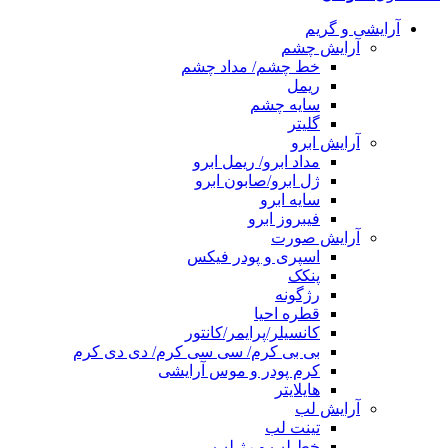
آرایشی و گریم
آرایش چشم
خط چشم/ مداد چشم
ریمل
سایه چشم
گلیتر
آرایش ابرو
مداد ابرو/ ریمل ابرو
ژل ابرو/صابون ابرو
سایه ابرو
فیبروز ابرو
آرایش صورت
اسپری و پودر فیکس
پنکک
رژگونه
قطره احیا
کانسیلر/پرایمر/کانتور
بی بی کرم/ سی سی کرم/ دی دی کرم
کرم پودر و موس آرایشی
هایلایتر
آرایش لب
تینت لب
خط لب و رژ لب