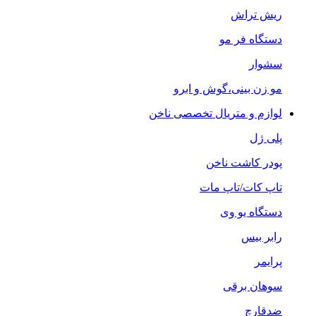
ریش تراش
دستگاه فر مو
سشوار
مو زن بینی،گوش و ابرو
لوازم و متریال تخصصی ناخن
پلی ژل
پودر کاشت ناخن
تاپ کات/تاپ مات
دستگاه یو وی
رابر بیس
پرایمر
سوهان برقی
ضدقارچ