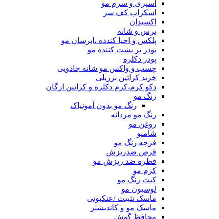
اسپری و سرم مو
اسکراب کف سر
اکسیدان
برس و شانه
پلکس و احیا کندده ،ابرسان مو
پودر پر پشت کننده مو
پودر دکلره
چسب و واکس مو شانه جادویی
خرید کراتین برزیلی
دکو کرم،کرم دکلره و کراتین ارگان
رنگ مو
رنگ مو بدون آمونیاک
رنگ مو مردانه
روغن مو
شامپو
فرچه رنگ مو
قرص ضدریزش
قطره ضد ریزش مو
کرم مو
کیت رنگ مو
لوسیون مو
ماسک تثبیت /عنکبوتی
ماسک مو و کاندیشنر
محافظ گوش