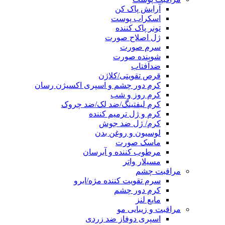
آرایش پاک کن
اسکراب پوست
تونر پاک کننده
ژل اصلاح صورت
سرم صورت
شوینده صورت
ضدآفتاب
قرص تقویتی/کلاژن
کرم دور چشم و اسپری اکسیژن رسان
کرم روز و شب
کرم لیفتینگ/ضد لک/ضد چروک
کرم و ژل ترمیم کننده
کرم/ ژل ضد جوش
لوسیون و روغن بدن
ماسک صورت
مرطوب کننده و آبرسان
مسیلار واتر
مراقبت چشم
سرم تقویت کننده مژه/ابرو
کرم دور چشم
مایع لنز
مراقبت و زیبایی مو
اسپری دوفاز ضد زردی