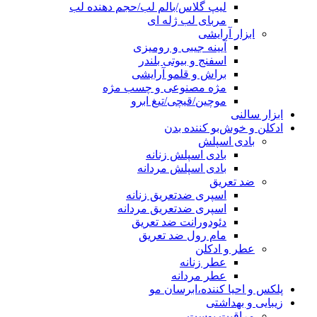
لیپ گلاس/بالم لب/حجم دهنده لب
مربای لب ژله ای
ابزار آرایشی
آیینه جیبی و رومیزی
اسفنج و بیوتی بلندر
براش و قلمو آرایشی
مژه مصنوعی و چسب مژه
موچین/قیچی/تیغ ابرو
ابزار سالنی
ادکلن و خوش‌بو کننده بدن
بادی اسپلش
بادی اسپلش زنانه
بادی اسپلش مردانه
ضد تعریق
اسپری ضدتعریق زنانه
اسپری ضدتعریق مردانه
دئودورانت ضد تعریق
مام رول ضد تعریق
عطر و ادکلن
عطر زنانه
عطر مردانه
پلکس و احیا کننده،ابرسان مو
زیبایی و بهداشتی
مراقبت پوست