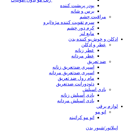
پودر پرپشت کننده
برس و شانه
مراقبت چشم
سرم تقویت کننده مژه/ابرو
کرم دور چشم
مایع لنز
ادکلن و خوش‌بو کننده بدن
عطر و ادکلن
عطر زنانه
عطر مردانه
ضد تعریق
اسپری ضدتعریق زنانه
اسپری ضدتعریق مردانه
مام رول ضد تعریق
دئودورانت ضدتعریق
بادی اسپلش
بادی اسپلش زنانه
بادی اسپلش مردانه
لوازم برقی
اتو مو
اتو مو کراتینه
اپیلاتور/شیور بدن