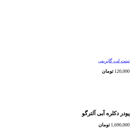
تینت لب گابرینی
120,000
تومان
اتمام موجودی
بزرگنمایی تصویر
پودر دکلره آبی آلترگو
1,690,000
تومان