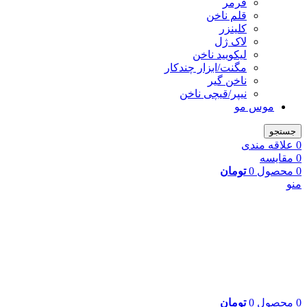
فرمر
قلم ناخن
کلینزر
لاک ژل
لیکوييد ناخن
مگنت/ابزار چندکار
ناخن گیر
نیپر/قیچی ناخن
موس مو
جستجو
0
علاقه مندی
0
مقایسه
0
محصول
0
تومان
منو
0
محصول
0
تومان