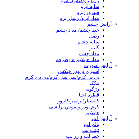
ژل ابرو/صابون ابرو
سایه ابرو
فیبروز ابرو
مداد ابرو/ ریمل ابرو
آرایش چشم
خط چشم/ مداد چشم
ریمل
سایه چشم
گلیتر
مداد چشم
مداد هایلایتر /دوطرفه
آرایش صورت
اسپری و پودر فیکس
بی بی کرم/سی سی کرم/دی دی کرم
پنکک
رژگونه
قطره احیا
کانسیلر/پرایمر/کانتور
کرم پودر و موس آرایشی
هایلایتر
آرایش لب
بالم لب
تینت لب
خط لب و رژ لب