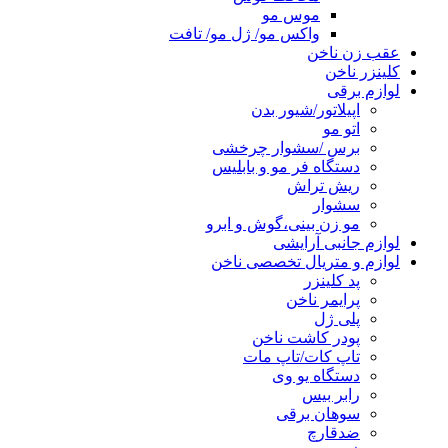
موس مو
واکس مو/ ژل مو/ تافت
عقب زن ناخن
کلینزر ناخن
لوازم برقی
اپیلاتور/شیور بدن
اتو مو
برس /سشوار چرخشی
دستگاه فر مو و بابلیس
ریش تراش
سشوار
مو زن بینی،گوش و ابرو
لوازم جانبی آرایشی
لوازم و متریال تخصصی ناخن
پد کلینزر
پرایمر ناخن
پلی ژل
پودر کاشت ناخن
تاپ کات/تاپ مات
دستگاه یو وی
رابر بیس
سوهان برقی
ضدقارچ