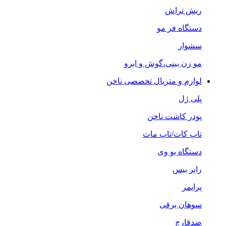
ریش تراش
دستگاه فر مو
سشوار
مو زن بینی،گوش و ابرو
لوازم و متریال تخصصی ناخن
پلی ژل
پودر کاشت ناخن
تاپ کات/تاپ مات
دستگاه یو وی
رابر بیس
پرایمر
سوهان برقی
ضدقارچ