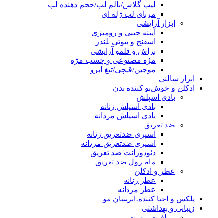
لیپ گلاس/بالم لب/حجم دهنده لب
مربای لب ژله ای
ابزار آرایشی
آیینه جیبی و رومیزی
اسفنج و بیوتی بلندر
براش و قلمو آرایشی
مژه مصنوعی و چسب مژه
موچین/قیچی/تیغ ابرو
ابزار سالنی
ادکلن و خوش‌بو کننده بدن
بادی اسپلش
بادی اسپلش زنانه
بادی اسپلش مردانه
ضد تعریق
اسپری ضدتعریق زنانه
اسپری ضدتعریق مردانه
دئودورانت ضد تعریق
مام رول ضد تعریق
عطر و ادکلن
عطر زنانه
عطر مردانه
پلکس و احیا کننده،ابرسان مو
زیبایی و بهداشتی
مراقبت پوست