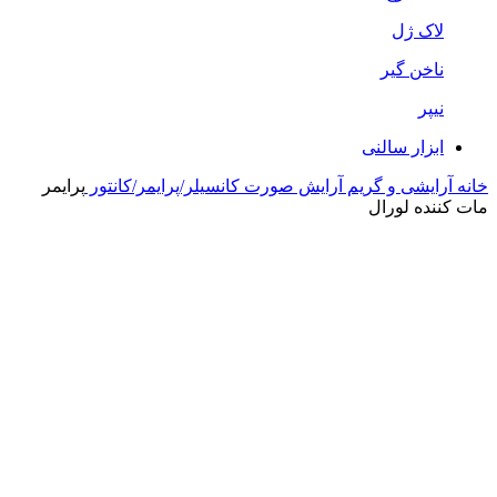
لاک ژل
ناخن گیر
نیپر
ابزار سالنی
خانه
آرایشی و گریم
آرایش صورت
کانسیلر/پرایمر/کانتور
پرایمر
مات کننده لورال