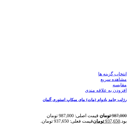
انتخاب گزینه ها
مشاهده سریع
مقایسه
افزودن به علاقه مندی
رژلب جامد بادوام (مات) مای میکاپ استوری آلمان
987,000
تومان
قیمت اصلی: 987,000 تومان
بود.
937,650
تومان
قیمت فعلی: 937,650 تومان.