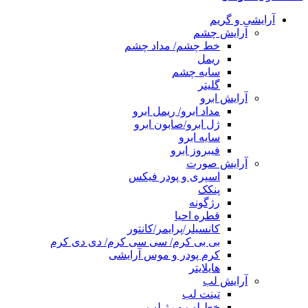
آرایشی و گریم
آرایش چشم
خط چشم/ مداد چشم
ریمل
سایه چشم
گلیتر
آرایش ابرو
مداد ابرو/ ریمل ابرو
ژل ابرو/صابون ابرو
سایه ابرو
فیبروز ابرو
آرایش صورت
اسپری و پودر فیکس
پنکک
رژگونه
قطره احیا
کانسیلر/پرایمر/کانتور
بی بی کرم/ سی سی کرم/ دی دی کرم
کرم پودر و موس آرایشی
هایلایتر
آرایش لب
تینت لب
خط لب و رژ لب