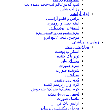
لیپ گلاس/بالم لب/حجم دهنده لب
رژ لب شاین
ابزار آرایشی
براش و قلمو آرایشی
آیینه جیبی و رومیزی
اسفنج و بیوتی بلندر
مژه مصنوعی و چسب مژه
موچین/ قیچی/ تیغ ابرو
زیبایی و بهداشتی
مراقبت پوست
اسکراب پوست
تونر پاک کننده
میسلار واتر
سرم صورت
شوینده صورت
ضدآفتاب
کرم روز و شب
کرم و ژل ترمیم کننده
کرم لیفتینگ/ ضدلک/ ضدجوش
لوسیون وروغن بدن
ماسک صورت
آرایش پاک کن
مرطوب کننده و آبرسان