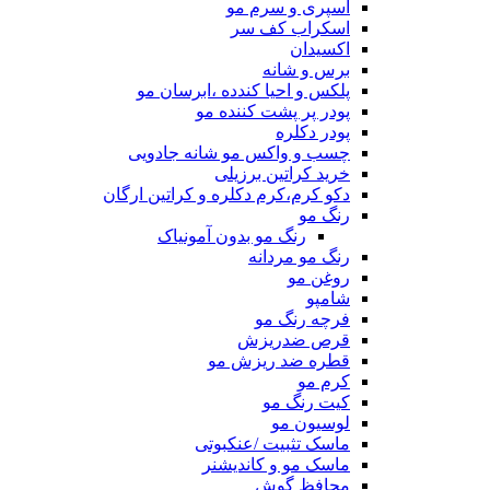
اسپری و سرم مو
اسکراب کف سر
اکسیدان
برس و شانه
پلکس و احیا کندده ،ابرسان مو
پودر پر پشت کننده مو
پودر دکلره
چسب و واکس مو شانه جادویی
خرید کراتین برزیلی
دکو کرم،کرم دکلره و کراتین ارگان
رنگ مو
رنگ مو بدون آمونیاک
رنگ مو مردانه
روغن مو
شامپو
فرچه رنگ مو
قرص ضدریزش
قطره ضد ریزش مو
کرم مو
کیت رنگ مو
لوسیون مو
ماسک تثبیت /عنکبوتی
ماسک مو و کاندیشنر
محافظ گوش