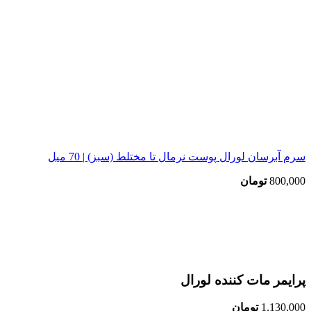
سرم آبرسان لورال پوست نرمال تا مختلط (سبز) | 70 میل
800,000
تومان
اتمام موجودی
بزرگنمایی تصویر
پرایمر مات کننده لورال
1,130,000
تومان