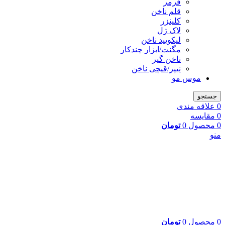
فرمر
قلم ناخن
کلینزر
لاک ژل
لیکوييد ناخن
مگنت/ابزار چندکار
ناخن گیر
نیپر/قیچی ناخن
موس مو
جستجو
0
علاقه مندی
0
مقایسه
0
محصول
0
تومان
منو
0
محصول
0
تومان