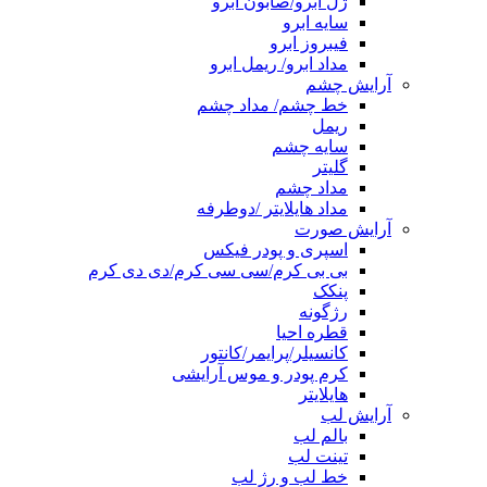
ژل ابرو/صابون ابرو
سایه ابرو
فیبروز ابرو
مداد ابرو/ ریمل ابرو
آرایش چشم
خط چشم/ مداد چشم
ریمل
سایه چشم
گلیتر
مداد چشم
مداد هایلایتر /دوطرفه
آرایش صورت
اسپری و پودر فیکس
بی بی کرم/سی سی کرم/دی دی کرم
پنکک
رژگونه
قطره احیا
کانسیلر/پرایمر/کانتور
کرم پودر و موس آرایشی
هایلایتر
آرایش لب
بالم لب
تینت لب
خط لب و رژ لب