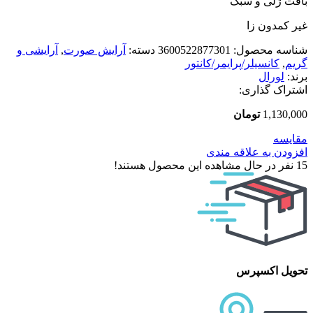
بافت ژلی و سبک
غیر کمدون زا
شناسه محصول:
3600522877301
دسته:
آرایش صورت
,
آرایشی و
گریم
,
کانسیلر/پرایمر/کانتور
برند:
لورال
اشتراک گذاری:
1,130,000
تومان
مقایسه
افزودن به علاقه مندی
15
نفر در حال مشاهده این محصول هستند!
تحویل اکسپرس