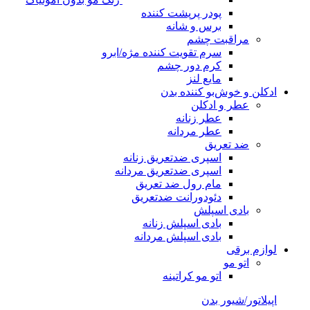
پودر پرپشت کننده
برس و شانه
مراقبت چشم
سرم تقویت کننده مژه/ابرو
کرم دور چشم
مایع لنز
ادکلن و خوش‌بو کننده بدن
عطر و ادکلن
عطر زنانه
عطر مردانه
ضد تعریق
اسپری ضدتعریق زنانه
اسپری ضدتعریق مردانه
مام رول ضد تعریق
دئودورانت ضدتعریق
بادی اسپلش
بادی اسپلش زنانه
بادی اسپلش مردانه
لوازم برقی
اتو مو
اتو مو کراتینه
اپیلاتور/شیور بدن