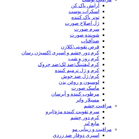
آرایش پاک کن
اسکراب پوست
تونر پاک کننده
ژل اصلاح صورت
سرم صورت
شوینده صورت
ضدآفتاب
قرص تقویتی/کلاژن
کرم دور چشم و اسپری اکسیژن رسان
کرم روز و شب
کرم لیفتینگ/ضد لک/ضد چروک
کرم و ژل ترمیم کننده
کرم/ ژل ضد جوش
لوسیون و روغن بدن
ماسک صورت
مرطوب کننده و آبرسان
مسیلار واتر
مراقبت چشم
سرم تقویت کننده مژه/ابرو
کرم دور چشم
مایع لنز
مراقبت و زیبایی مو
اسپری دوفاز ضد زردی