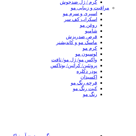
کرم / ژل ضدجوش
مراقبت و زیبایی مو
اسپری و سرم مو
اسکراب کف سر
روغن مو
شامپو
قرص ضدریزش
ماسک مو و کاندیشنر
کرم مو
لوسیون مو
واکس مو/ ژل مو/ تافت
پروتئین/ کراتین/ بوتاکس
پودر دکلره
اکسیدان
فرچه رنگ مو
کیت رنگ مو
رنگ مو
رنگ مو بدون آمونیاک