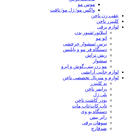
موس مو
واکس مو/ ژل مو/ تافت
عقب زن ناخن
کلینزر ناخن
لوازم برقی
اپیلاتور/شیور بدن
اتو مو
برس /سشوار چرخشی
دستگاه فر مو و بابلیس
ریش تراش
سشوار
مو زن بینی،گوش و ابرو
لوازم جانبی آرایشی
لوازم و متریال تخصصی ناخن
پد کلینزر
پرایمر ناخن
پلی ژل
پودر کاشت ناخن
تاپ کات/تاپ مات
دستگاه یو وی
رابر بیس
سوهان برقی
ضدقارچ