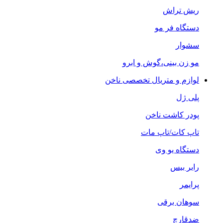
ریش تراش
دستگاه فر مو
سشوار
مو زن بینی،گوش و ابرو
لوازم و متریال تخصصی ناخن
پلی ژل
پودر کاشت ناخن
تاپ کات/تاپ مات
دستگاه یو وی
رابر بیس
پرایمر
سوهان برقی
ضدقارچ