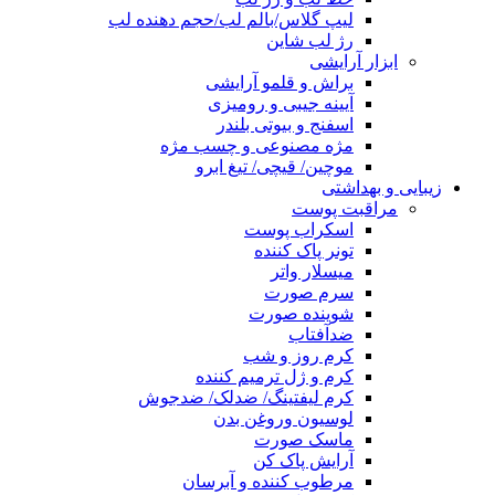
لیپ گلاس/بالم لب/حجم دهنده لب
رژ لب شاین
ابزار آرایشی
براش و قلمو آرایشی
آیینه جیبی و رومیزی
اسفنج و بیوتی بلندر
مژه مصنوعی و چسب مژه
موچین/ قیچی/ تیغ ابرو
زیبایی و بهداشتی
مراقبت پوست
اسکراب پوست
تونر پاک کننده
میسلار واتر
سرم صورت
شوینده صورت
ضدآفتاب
کرم روز و شب
کرم و ژل ترمیم کننده
کرم لیفتینگ/ ضدلک/ ضدجوش
لوسیون وروغن بدن
ماسک صورت
آرایش پاک کن
مرطوب کننده و آبرسان