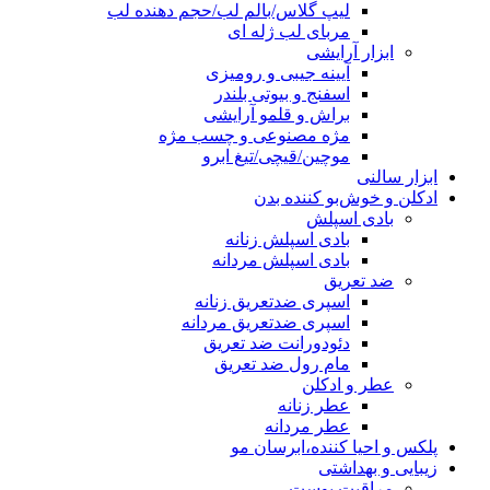
لیپ گلاس/بالم لب/حجم دهنده لب
مربای لب ژله ای
ابزار آرایشی
آیینه جیبی و رومیزی
اسفنج و بیوتی بلندر
براش و قلمو آرایشی
مژه مصنوعی و چسب مژه
موچین/قیچی/تیغ ابرو
ابزار سالنی
ادکلن و خوش‌بو کننده بدن
بادی اسپلش
بادی اسپلش زنانه
بادی اسپلش مردانه
ضد تعریق
اسپری ضدتعریق زنانه
اسپری ضدتعریق مردانه
دئودورانت ضد تعریق
مام رول ضد تعریق
عطر و ادکلن
عطر زنانه
عطر مردانه
پلکس و احیا کننده،ابرسان مو
زیبایی و بهداشتی
مراقبت پوست