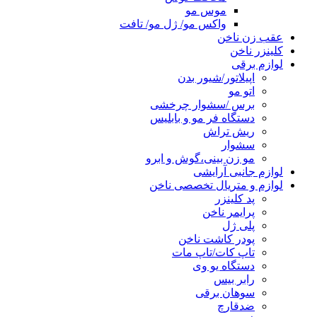
موس مو
واکس مو/ ژل مو/ تافت
عقب زن ناخن
کلینزر ناخن
لوازم برقی
اپیلاتور/شیور بدن
اتو مو
برس /سشوار چرخشی
دستگاه فر مو و بابلیس
ریش تراش
سشوار
مو زن بینی،گوش و ابرو
لوازم جانبی آرایشی
لوازم و متریال تخصصی ناخن
پد کلینزر
پرایمر ناخن
پلی ژل
پودر کاشت ناخن
تاپ کات/تاپ مات
دستگاه یو وی
رابر بیس
سوهان برقی
ضدقارچ