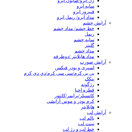
ژل ابرو/صابون ابرو
سایه ابرو
فیبروز ابرو
مداد ابرو/ ریمل ابرو
آرایش چشم
خط چشم/ مداد چشم
ریمل
سایه چشم
گلیتر
مداد چشم
مداد هایلایتر /دوطرفه
آرایش صورت
اسپری و پودر فیکس
بی بی کرم/سی سی کرم/دی دی کرم
پنکک
رژگونه
قطره احیا
کانسیلر/پرایمر/کانتور
کرم پودر و موس آرایشی
هایلایتر
آرایش لب
بالم لب
تینت لب
خط لب و رژ لب