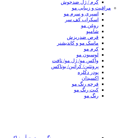
کرم / ژل ضدجوش
مراقبت و زیبایی مو
اسپری و سرم مو
اسکراب کف سر
روغن مو
شامپو
قرص ضدریزش
ماسک مو و کاندیشنر
کرم مو
لوسیون مو
واکس مو/ ژل مو/ تافت
پروتئین/ کراتین/ بوتاکس
پودر دکلره
اکسیدان
فرچه رنگ مو
کیت رنگ مو
رنگ مو
رنگ مو بدون آمونیاک