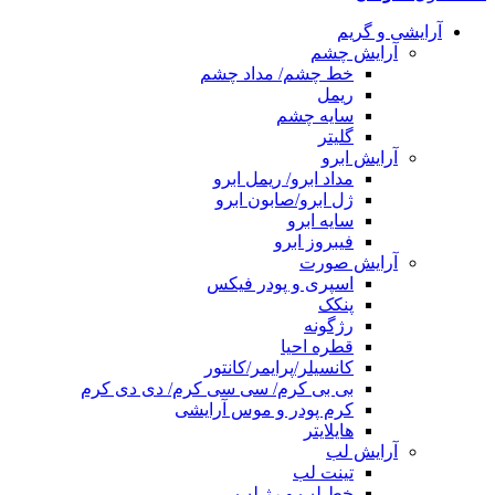
آرایشی و گریم
آرایش چشم
خط چشم/ مداد چشم
ریمل
سایه چشم
گلیتر
آرایش ابرو
مداد ابرو/ ریمل ابرو
ژل ابرو/صابون ابرو
سایه ابرو
فیبروز ابرو
آرایش صورت
اسپری و پودر فیکس
پنکک
رژگونه
قطره احیا
کانسیلر/پرایمر/کانتور
بی بی کرم/ سی سی کرم/ دی دی کرم
کرم پودر و موس آرایشی
هایلایتر
آرایش لب
تینت لب
خط لب و رژ لب