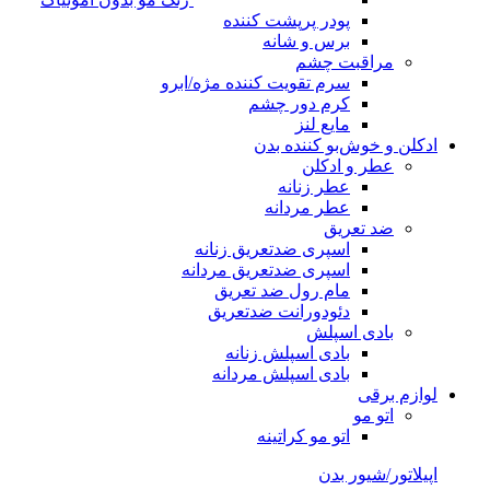
پودر پرپشت کننده
برس و شانه
مراقبت چشم
سرم تقویت کننده مژه/ابرو
کرم دور چشم
مایع لنز
ادکلن و خوش‌بو کننده بدن
عطر و ادکلن
عطر زنانه
عطر مردانه
ضد تعریق
اسپری ضدتعریق زنانه
اسپری ضدتعریق مردانه
مام رول ضد تعریق
دئودورانت ضدتعریق
بادی اسپلش
بادی اسپلش زنانه
بادی اسپلش مردانه
لوازم برقی
اتو مو
اتو مو کراتینه
اپیلاتور/شیور بدن