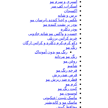
اسپری و سرم مو
اسکراب کف سر
اکسیدان
برس و شانه
پلکس و احیا کندده ،ابرسان مو
پودر پر پشت کننده مو
پودر دکلره
چسب و واکس مو شانه جادویی
خرید کراتین برزیلی
دکو کرم،کرم دکلره و کراتین ارگان
رنگ مو
رنگ مو بدون آمونیاک
رنگ مو مردانه
روغن مو
شامپو
فرچه رنگ مو
قرص ضدریزش
قطره ضد ریزش مو
کرم مو
کیت رنگ مو
لوسیون مو
ماسک تثبیت /عنکبوتی
ماسک مو و کاندیشنر
محافظ گوش