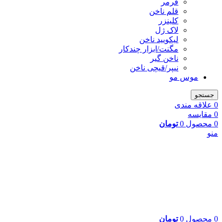
فرمر
قلم ناخن
کلینزر
لاک ژل
لیکوييد ناخن
مگنت/ابزار چندکار
ناخن گیر
نیپر/قیچی ناخن
موس مو
جستجو
0
علاقه مندی
0
مقایسه
0
محصول
0
تومان
منو
0
محصول
0
تومان