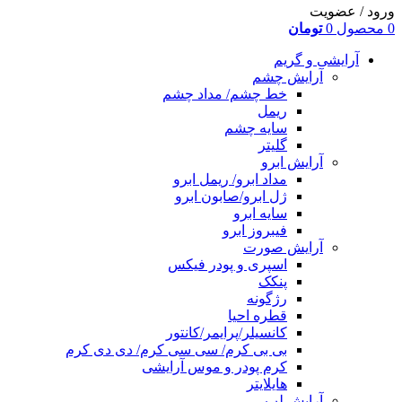
ورود / عضویت
0
محصول
0
تومان
آرایشی و گریم
آرایش چشم
خط چشم/ مداد چشم
ریمل
سایه چشم
گلیتر
آرایش ابرو
مداد ابرو/ ریمل ابرو
ژل ابرو/صابون ابرو
سایه ابرو
فیبروز ابرو
آرایش صورت
اسپری و پودر فیکس
پنکک
رژگونه
قطره احیا
کانسیلر/پرایمر/کانتور
بی بی کرم/ سی سی کرم/ دی دی کرم
کرم پودر و موس آرایشی
هایلایتر
آرایش لب