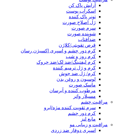
آرایش پاک کن
اسکراب پوست
تونر پاک کننده
ژل اصلاح صورت
سرم صورت
شوینده صورت
ضدآفتاب
قرص تقویتی/کلاژن
کرم دور چشم و اسپری اکسیژن رسان
کرم روز و شب
کرم لیفتینگ/ضد لک/ضد چروک
کرم و ژل ترمیم کننده
کرم/ ژل ضد جوش
لوسیون و روغن بدن
ماسک صورت
مرطوب کننده و آبرسان
مسیلار واتر
مراقبت چشم
سرم تقویت کننده مژه/ابرو
کرم دور چشم
مایع لنز
مراقبت و زیبایی مو
اسپری دوفاز ضد زردی