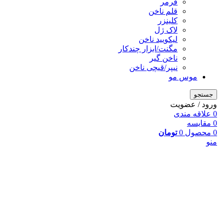
فرمر
قلم ناخن
کلینزر
لاک ژل
لیکوييد ناخن
مگنت/ابزار چندکار
ناخن گیر
نیپر/قیچی ناخن
موس مو
جستجو
ورود / عضویت
0
علاقه مندی
0
مقایسه
0
محصول
0
تومان
منو