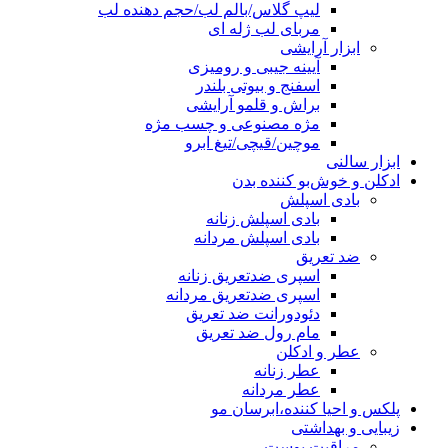
لیپ گلاس/بالم لب/حجم دهنده لب
مربای لب ژله ای
ابزار آرایشی
آیینه جیبی و رومیزی
اسفنج و بیوتی بلندر
براش و قلمو آرایشی
مژه مصنوعی و چسب مژه
موچین/قیچی/تیغ ابرو
ابزار سالنی
ادکلن و خوش‌بو کننده بدن
بادی اسپلش
بادی اسپلش زنانه
بادی اسپلش مردانه
ضد تعریق
اسپری ضدتعریق زنانه
اسپری ضدتعریق مردانه
دئودورانت ضد تعریق
مام رول ضد تعریق
عطر و ادکلن
عطر زنانه
عطر مردانه
پلکس و احیا کننده،ابرسان مو
زیبایی و بهداشتی
مراقبت پوست