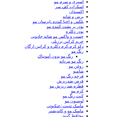
اسپری و سرم مو
اسکراب کف سر
اکسیدان
برس و شانه
پلکس و احیا کندده ،ابرسان مو
پودر پر پشت کننده مو
پودر دکلره
چسب و واکس مو شانه جادویی
خرید کراتین برزیلی
دکو کرم،کرم دکلره و کراتین ارگان
رنگ مو
رنگ مو بدون آمونیاک
رنگ مو مردانه
روغن مو
شامپو
فرچه رنگ مو
قرص ضدریزش
قطره ضد ریزش مو
کرم مو
کیت رنگ مو
لوسیون مو
ماسک تثبیت /عنکبوتی
ماسک مو و کاندیشنر
محافظ گوش