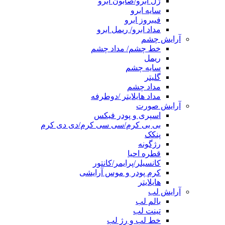
ژل ابرو/صابون ابرو
سایه ابرو
فیبروز ابرو
مداد ابرو/ ریمل ابرو
آرایش چشم
خط چشم/ مداد چشم
ریمل
سایه چشم
گلیتر
مداد چشم
مداد هایلایتر /دوطرفه
آرایش صورت
اسپری و پودر فیکس
بی بی کرم/سی سی کرم/دی دی کرم
پنکک
رژگونه
قطره احیا
کانسیلر/پرایمر/کانتور
کرم پودر و موس آرایشی
هایلایتر
آرایش لب
بالم لب
تینت لب
خط لب و رژ لب