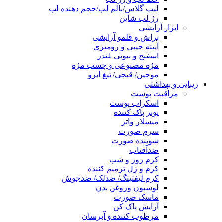
لیپ گلاس/بالم لب/حجم دهنده لب
رژ لب شاین
ابزار آرایشی
براش و قلمو آرایشی
آیینه جیبی و رومیزی
اسفنج و بیوتی بلندر
مژه مصنوعی و چسب مژه
موچین/ قیچی/ تیغ ابرو
زیبایی و بهداشتی
مراقبت پوست
اسکراب پوست
تونر پاک کننده
میسلار واتر
سرم صورت
شوینده صورت
ضدآفتاب
کرم روز و شب
کرم و ژل ترمیم کننده
کرم لیفتینگ/ ضدلک/ ضدجوش
لوسیون وروغن بدن
ماسک صورت
آرایش پاک کن
مرطوب کننده و آبرسان