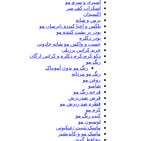
اسپری و سرم مو
اسکراب کف سر
اکسیدان
برس و شانه
پلکس و احیا کندده ،ابرسان مو
پودر پر پشت کننده مو
پودر دکلره
چسب و واکس مو شانه جادویی
خرید کراتین برزیلی
دکو کرم،کرم دکلره و کراتین ارگان
رنگ مو
رنگ مو بدون آمونیاک
رنگ مو مردانه
روغن مو
شامپو
فرچه رنگ مو
قرص ضدریزش
قطره ضد ریزش مو
کرم مو
کیت رنگ مو
لوسیون مو
ماسک تثبیت /عنکبوتی
ماسک مو و کاندیشنر
محافظ گوش