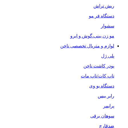
ریش تراش
دستگاه فر مو
سشوار
مو زن بینی،گوش و ابرو
لوازم و متریال تخصصی ناخن
پلی ژل
پودر کاشت ناخن
تاپ کات/تاپ مات
دستگاه یو وی
رابر بیس
پرایمر
سوهان برقی
ضدقارچ