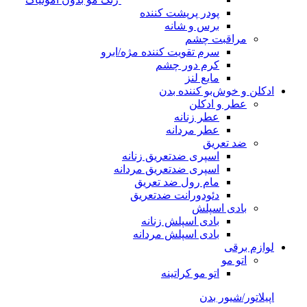
پودر پرپشت کننده
برس و شانه
مراقبت چشم
سرم تقویت کننده مژه/ابرو
کرم دور چشم
مایع لنز
ادکلن و خوش‌بو کننده بدن
عطر و ادکلن
عطر زنانه
عطر مردانه
ضد تعریق
اسپری ضدتعریق زنانه
اسپری ضدتعریق مردانه
مام رول ضد تعریق
دئودورانت ضدتعریق
بادی اسپلش
بادی اسپلش زنانه
بادی اسپلش مردانه
لوازم برقی
اتو مو
اتو مو کراتینه
اپیلاتور/شیور بدن