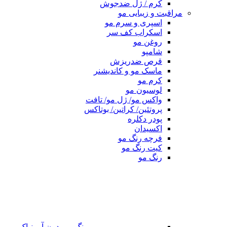
کرم / ژل ضدجوش
مراقبت و زیبایی مو
اسپری و سرم مو
اسکراب کف سر
روغن مو
شامپو
قرص ضدریزش
ماسک مو و کاندیشنر
کرم مو
لوسیون مو
واکس مو/ ژل مو/ تافت
پروتئین/ کراتین/ بوتاکس
پودر دکلره
اکسیدان
فرچه رنگ مو
کیت رنگ مو
رنگ مو
رنگ مو بدون آمونیاک