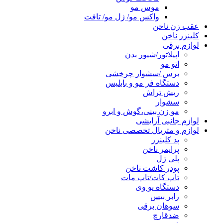
موس مو
واکس مو/ ژل مو/ تافت
عقب زن ناخن
کلینزر ناخن
لوازم برقی
اپیلاتور/شیور بدن
اتو مو
برس /سشوار چرخشی
دستگاه فر مو و بابلیس
ریش تراش
سشوار
مو زن بینی،گوش و ابرو
لوازم جانبی آرایشی
لوازم و متریال تخصصی ناخن
پد کلینزر
پرایمر ناخن
پلی ژل
پودر کاشت ناخن
تاپ کات/تاپ مات
دستگاه یو وی
رابر بیس
سوهان برقی
ضدقارچ