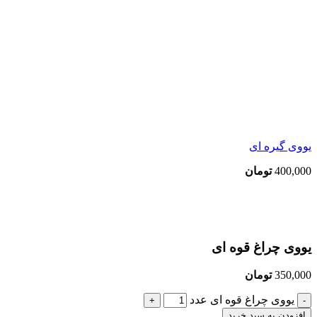
یووی گیره ای
400,000
تومان
بزرگنمایی تصویر
یووی چراغ قوه ای
350,000
تومان
یووی چراغ قوه ای عدد
افزودن به سبد خرید