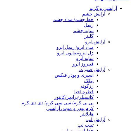
آرایشی و گریم
آرایش چشم
خط چشم/ مداد چشم
ریمل
سایه چشم
گلیتر
آرایش ابرو
مداد ابرو/ ریمل ابرو
ژل ابرو/صابون ابرو
سایه ابرو
فیبروز ابرو
آرایش صورت
اسپری و پودر فیکس
پنکک
رژگونه
قطره احیا
کانسیلر/پرایمر/کانتور
بی بی کرم/ سی سی کرم/ دی دی کرم
کرم پودر و موس آرایشی
هایلایتر
آرایش لب
تینت لب
خط لب و رژ لب