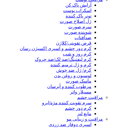
آرایش پاک کن
اسکراب پوست
تونر پاک کننده
ژل اصلاح صورت
سرم صورت
شوینده صورت
ضدآفتاب
قرص تقویتی/کلاژن
کرم دور چشم و اسپری اکسیژن رسان
کرم روز و شب
کرم لیفتینگ/ضد لک/ضد چروک
کرم و ژل ترمیم کننده
کرم/ ژل ضد جوش
لوسیون و روغن بدن
ماسک صورت
مرطوب کننده و آبرسان
مسیلار واتر
مراقبت چشم
سرم تقویت کننده مژه/ابرو
کرم دور چشم
مایع لنز
مراقبت و زیبایی مو
اسپری دوفاز ضد زردی