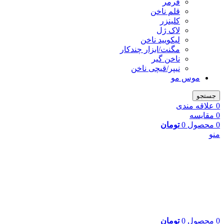
فرمر
قلم ناخن
کلینزر
لاک ژل
لیکوييد ناخن
مگنت/ابزار چندکار
ناخن گیر
نیپر/قیچی ناخن
موس مو
جستجو
0
علاقه مندی
0
مقایسه
0
محصول
0
تومان
منو
0
محصول
0
تومان