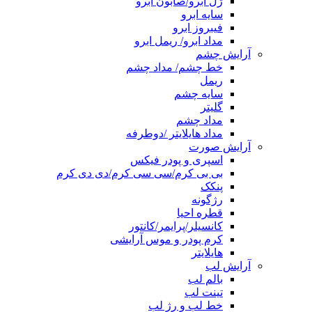
ژل ابرو/صابون ابرو
سایه ابرو
فیبروز ابرو
مداد ابرو/ ریمل ابرو
آرایش چشم
خط چشم/ مداد چشم
ریمل
سایه چشم
گلیتر
مداد چشم
مداد هایلایتر /دوطرفه
آرایش صورت
اسپری و پودر فیکس
بی بی کرم/سی سی کرم/دی دی کرم
پنکک
رژگونه
قطره احیا
کانسیلر/پرایمر/کانتور
کرم پودر و موس آرایشی
هایلایتر
آرایش لب
بالم لب
تینت لب
خط لب و رژ لب