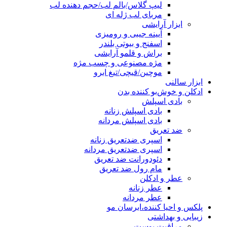
لیپ گلاس/بالم لب/حجم دهنده لب
مربای لب ژله ای
ابزار آرایشی
آیینه جیبی و رومیزی
اسفنج و بیوتی بلندر
براش و قلمو آرایشی
مژه مصنوعی و چسب مژه
موچین/قیچی/تیغ ابرو
ابزار سالنی
ادکلن و خوش‌بو کننده بدن
بادی اسپلش
بادی اسپلش زنانه
بادی اسپلش مردانه
ضد تعریق
اسپری ضدتعریق زنانه
اسپری ضدتعریق مردانه
دئودورانت ضد تعریق
مام رول ضد تعریق
عطر و ادکلن
عطر زنانه
عطر مردانه
پلکس و احیا کننده،ابرسان مو
زیبایی و بهداشتی
مراقبت پوست