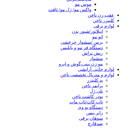
موس مو
واکس مو/ ژل مو/ تافت
عقب زن ناخن
کلینزر ناخن
لوازم برقی
اپیلاتور/شیور بدن
اتو مو
برس /سشوار چرخشی
دستگاه فر مو و بابلیس
ریش تراش
سشوار
مو زن بینی،گوش و ابرو
لوازم جانبی آرایشی
لوازم و متریال تخصصی ناخن
پد کلینزر
پرایمر ناخن
پلی ژل
پودر کاشت ناخن
تاپ کات/تاپ مات
دستگاه یو وی
رابر بیس
سوهان برقی
ضدقارچ