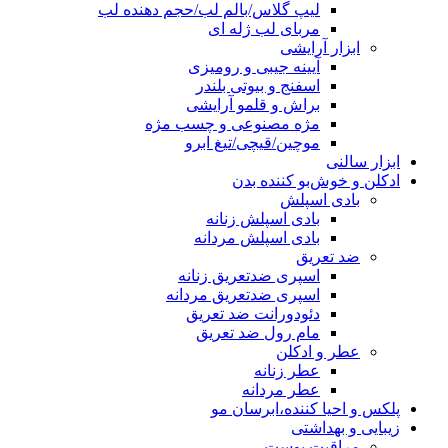
لیپ گلاس/بالم لب/حجم دهنده لب
مربای لب ژله ای
ابزار آرایشی
آیینه جیبی و رومیزی
اسفنج و بیوتی بلندر
براش و قلمو آرایشی
مژه مصنوعی و چسب مژه
موچین/قیچی/تیغ ابرو
ابزار سالنی
ادکلن و خوش‌بو کننده بدن
بادی اسپلش
بادی اسپلش زنانه
بادی اسپلش مردانه
ضد تعریق
اسپری ضدتعریق زنانه
اسپری ضدتعریق مردانه
دئودورانت ضد تعریق
مام رول ضد تعریق
عطر و ادکلن
عطر زنانه
عطر مردانه
پلکس و احیا کننده،ابرسان مو
زیبایی و بهداشتی
مراقبت پوست