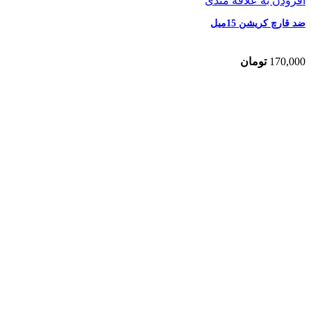
افزودن به علاقه مندی
ضد قارچ کریشن 15میل
170,000
تومان