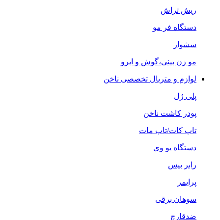
ریش تراش
دستگاه فر مو
سشوار
مو زن بینی،گوش و ابرو
لوازم و متریال تخصصی ناخن
پلی ژل
پودر کاشت ناخن
تاپ کات/تاپ مات
دستگاه یو وی
رابر بیس
پرایمر
سوهان برقی
ضدقارچ