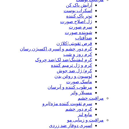
آرایش پاک کن
اسکراب پوست
تونر پاک کننده
ژل اصلاح صورت
سرم صورت
شوینده صورت
ضدآفتاب
قرص تقویتی/کلاژن
کرم دور چشم و اسپری اکسیژن رسان
کرم روز و شب
کرم لیفتینگ/ضد لک/ضد چروک
کرم و ژل ترمیم کننده
کرم/ ژل ضد جوش
لوسیون و روغن بدن
ماسک صورت
مرطوب کننده و آبرسان
مسیلار واتر
مراقبت چشم
سرم تقویت کننده مژه/ابرو
کرم دور چشم
مایع لنز
مراقبت و زیبایی مو
اسپری دوفاز ضد زردی