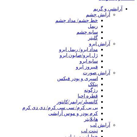
آرایشی و گریم
آرایش چشم
خط چشم/ مداد چشم
ریمل
سایه چشم
گلیتر
آرایش ابرو
مداد ابرو/ ریمل ابرو
ژل ابرو/صابون ابرو
سایه ابرو
فیبروز ابرو
آرایش صورت
اسپری و پودر فیکس
پنکک
رژگونه
قطره احیا
کانسیلر/پرایمر/کانتور
بی بی کرم/ سی سی کرم/ دی دی کرم
کرم پودر و موس آرایشی
هایلایتر
آرایش لب
تینت لب
خط لب و رژ لب