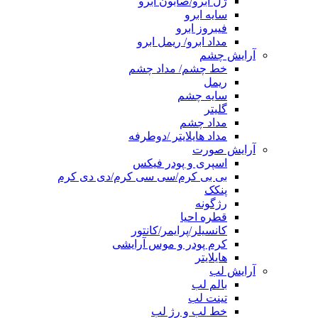
ژل ابرو/صابون ابرو
سایه ابرو
فیبروز ابرو
مداد ابرو/ ریمل ابرو
آرایش چشم
خط چشم/ مداد چشم
ریمل
سایه چشم
گلیتر
مداد چشم
مداد هایلایتر /دوطرفه
آرایش صورت
اسپری و پودر فیکس
بی بی کرم/سی سی کرم/دی دی کرم
پنکک
رژگونه
قطره احیا
کانسیلر/پرایمر/کانتور
کرم پودر و موس آرایشی
هایلایتر
آرایش لب
بالم لب
تینت لب
خط لب و رژ لب