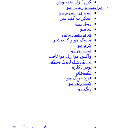
کرم / ژل ضدجوش
مراقبت و زیبایی مو
اسپری و سرم مو
اسکراب کف سر
روغن مو
شامپو
قرص ضدریزش
ماسک مو و کاندیشنر
کرم مو
لوسیون مو
واکس مو/ ژل مو/ تافت
پروتئین/ کراتین/ بوتاکس
پودر دکلره
اکسیدان
فرچه رنگ مو
کیت رنگ مو
رنگ مو
رنگ مو بدون آمونیاک