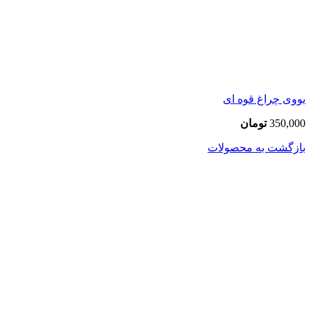
یووی چراغ قوه ای
350,000
تومان
بازگشت به محصولات