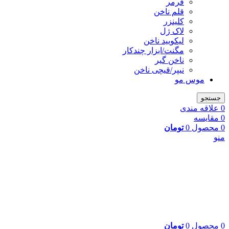
فرمر
قلم ناخن
کلینزر
لاک ژل
لیکوييد ناخن
مگنت/ابزار چندکار
ناخن گیر
نیپر/قیچی ناخن
موس مو
جستجو
0
علاقه مندی
0
مقایسه
0
محصول
0
تومان
منو
0
محصول
0
تومان