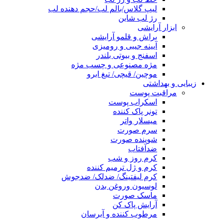
لیپ گلاس/بالم لب/حجم دهنده لب
رژ لب شاین
ابزار آرایشی
براش و قلمو آرایشی
آیینه جیبی و رومیزی
اسفنج و بیوتی بلندر
مژه مصنوعی و چسب مژه
موچین/ قیچی/ تیغ ابرو
زیبایی و بهداشتی
مراقبت پوست
اسکراب پوست
تونر پاک کننده
میسلار واتر
سرم صورت
شوینده صورت
ضدآفتاب
کرم روز و شب
کرم و ژل ترمیم کننده
کرم لیفتینگ/ ضدلک/ ضدجوش
لوسیون وروغن بدن
ماسک صورت
آرایش پاک کن
مرطوب کننده و آبرسان