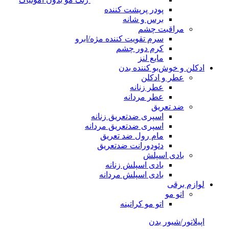
پودر پرپشت کننده
برس و شانه
مراقبت چشم
سرم تقویت کننده مژه/ابرو
کرم دور چشم
مایع لنز
ادکلن و خوش‌بو کننده بدن
عطر و ادکلن
عطر زنانه
عطر مردانه
ضد تعریق
اسپری ضدتعریق زنانه
اسپری ضدتعریق مردانه
مام رول ضد تعریق
دئودورانت ضدتعریق
بادی اسپلش
بادی اسپلش زنانه
بادی اسپلش مردانه
لوازم برقی
اتو مو
اتو مو کراتینه
اپیلاتور/شیور بدن