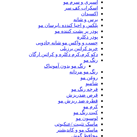
اسپری و سرم مو
اسکراب کف سر
اکسیدان
برس و شانه
پلکس و احیا کندده ،ابرسان مو
پودر پر پشت کننده مو
پودر دکلره
چسب و واکس مو شانه جادویی
خرید کراتین برزیلی
دکو کرم،کرم دکلره و کراتین ارگان
رنگ مو
رنگ مو بدون آمونیاک
رنگ مو مردانه
روغن مو
شامپو
فرچه رنگ مو
قرص ضدریزش
قطره ضد ریزش مو
کرم مو
کیت رنگ مو
لوسیون مو
ماسک تثبیت /عنکبوتی
ماسک مو و کاندیشنر
محافظ گوش