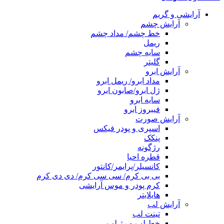
آرایشی و گریم
آرایش چشم
خط چشم/ مداد چشم
ریمل
سایه چشم
گلیتر
آرایش ابرو
مداد ابرو/ ریمل ابرو
ژل ابرو/صابون ابرو
سایه ابرو
فیبروز ابرو
آرایش صورت
اسپری و پودر فیکس
پنکک
رژگونه
قطره احیا
کانسیلر/پرایمر/کانتور
بی بی کرم/ سی سی کرم/ دی دی کرم
کرم پودر و موس آرایشی
هایلایتر
آرایش لب
تینت لب
خط لب و رژ لب