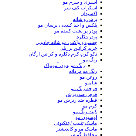
اسپری و سرم مو
اسکراب کف سر
اکسیدان
برس و شانه
پلکس و احیا کندده ،ابرسان مو
پودر پر پشت کننده مو
پودر دکلره
چسب و واکس مو شانه جادویی
خرید کراتین برزیلی
دکو کرم،کرم دکلره و کراتین ارگان
رنگ مو
رنگ مو بدون آمونیاک
رنگ مو مردانه
روغن مو
شامپو
فرچه رنگ مو
قرص ضدریزش
قطره ضد ریزش مو
کرم مو
کیت رنگ مو
لوسیون مو
ماسک تثبیت /عنکبوتی
ماسک مو و کاندیشنر
محافظ گوش