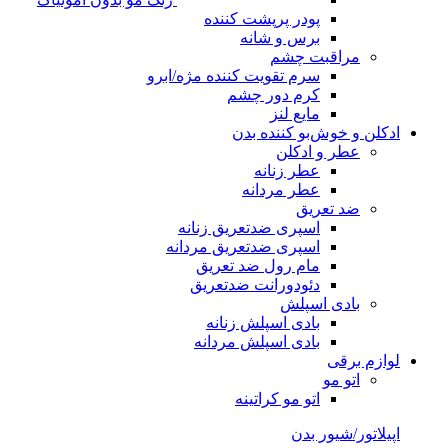
پودر پرپشت کننده
برس و شانه
مراقبت چشم
سرم تقویت کننده مژه/ابرو
کرم دور چشم
مایع لنز
ادکلن و خوش‌بو کننده بدن
عطر و ادکلن
عطر زنانه
عطر مردانه
ضد تعریق
اسپری ضدتعریق زنانه
اسپری ضدتعریق مردانه
مام رول ضد تعریق
دئودورانت ضدتعریق
بادی اسپلش
بادی اسپلش زنانه
بادی اسپلش مردانه
لوازم برقی
اتو مو
اتو مو کراتینه
اپیلاتور/شیور بدن