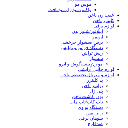
موس مو
واکس مو/ ژل مو/ تافت
عقب زن ناخن
کلینزر ناخن
لوازم برقی
اپیلاتور/شیور بدن
اتو مو
برس /سشوار چرخشی
دستگاه فر مو و بابلیس
ریش تراش
سشوار
مو زن بینی،گوش و ابرو
لوازم جانبی آرایشی
لوازم و متریال تخصصی ناخن
پد کلینزر
پرایمر ناخن
پلی ژل
پودر کاشت ناخن
تاپ کات/تاپ مات
دستگاه یو وی
رابر بیس
سوهان برقی
ضدقارچ