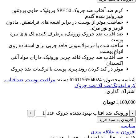
کرم ضد آفتاب ضد چروک SPF 50 ورونیک، حاوی پروتئین
هیدرولیز شده گندم
حفاظت موثر از پوست در برابر اشعه های فرابنفش، مادون
قرمز و نور مرئی
ضد آفتاب ضد چروک ورونیک، برطرف کننده لک های تیره
پوست
ساخته شده با فرمولاسیونی فاقد چربی برای استفاده روی
انواع پوست
ضد آفتاب ضد چروک فاقد چربی ورونیک، دارای مواد آنتی
اکسیدان
موثر در کند کردن روند پیری پوست با ترکیبات ضد چروک
شناسه محصول:
6261156504024
دسته:
مراقبت پوست
,
ضدآفتاب
,
کرم لیفتینگ/ضد لک/ضد چروک
اشتراک گذاری:
1,160,000
تومان
ورونیک ضد افتاب بهبود دهنده چروک عدد
افزودن به سبد خرید
مقایسه
افزودن به علاقه مندی
18
نفر در حال مشاهده این محصول هستند!