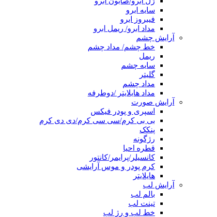
ژل ابرو/صابون ابرو
سایه ابرو
فیبروز ابرو
مداد ابرو/ ریمل ابرو
آرایش چشم
خط چشم/ مداد چشم
ریمل
سایه چشم
گلیتر
مداد چشم
مداد هایلایتر /دوطرفه
آرایش صورت
اسپری و پودر فیکس
بی بی کرم/سی سی کرم/دی دی کرم
پنکک
رژگونه
قطره احیا
کانسیلر/پرایمر/کانتور
کرم پودر و موس آرایشی
هایلایتر
آرایش لب
بالم لب
تینت لب
خط لب و رژ لب