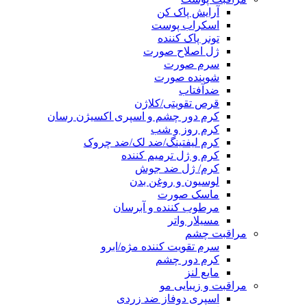
آرایش پاک کن
اسکراب پوست
تونر پاک کننده
ژل اصلاح صورت
سرم صورت
شوینده صورت
ضدآفتاب
قرص تقویتی/کلاژن
کرم دور چشم و اسپری اکسیژن رسان
کرم روز و شب
کرم لیفتینگ/ضد لک/ضد چروک
کرم و ژل ترمیم کننده
کرم/ ژل ضد جوش
لوسیون و روغن بدن
ماسک صورت
مرطوب کننده و آبرسان
مسیلار واتر
مراقبت چشم
سرم تقویت کننده مژه/ابرو
کرم دور چشم
مایع لنز
مراقبت و زیبایی مو
اسپری دوفاز ضد زردی