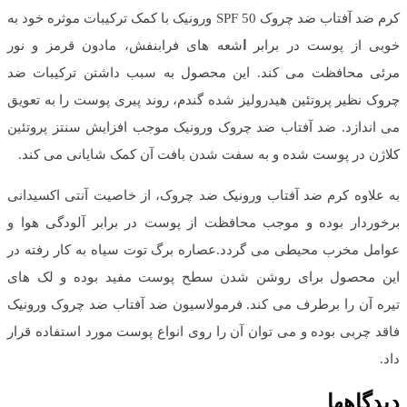
کرم ضد آفتاب ضد چروک SPF 50 ورونیک با کمک ترکیبات موثره خود به
خوبی از پوست در برابر
ا
شعه های فرابنفش، مادون قرمز و نور
مرئی محافظت می کند. این محصول به سبب داشتن ترکیبات ضد
چروک نظیر پروتئین هیدرولیز شده گندم، روند پیری پوست را به تعویق
می اندازد. ضد آفتاب ضد چروک ورونیک موجب افزایش سنتز پروتئین
کلاژن در پوست شده و به سفت شدن بافت آن کمک شایانی می کند.
به علاوه کرم ضد آفتاب ورونیک ضد چروک، از خاصیت آنتی اکسیدانی
برخوردار بوده و موجب محافظت از پوست در برابر آلودگی هوا و
عوامل مخرب محیطی می گردد.عصاره برگ توت سیاه به کار رفته در
این محصول برای روشن شدن سطح پوست مفید بوده و لک های
تیره
آن را برطرف می کند. فرمولاسیون ضد آفتاب ضد چروک ورونیک
فاقد چربی بوده و می توان آن را روی انواع پوست مورد استفاده قرار
داد.
دیدگاهها