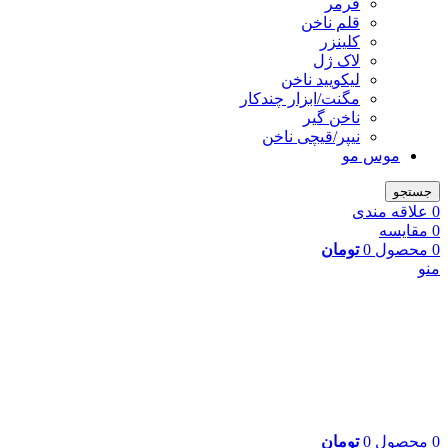
فرمر
قلم ناخن
کلینزر
لاک ژل
لیکوييد ناخن
مگنت/ابزار چندکار
ناخن گیر
نیپر/قیچی ناخن
موس مو
جستجو
0
علاقه مندی
0
مقایسه
0
محصول
0
تومان
منو
0
محصول
0
تومان