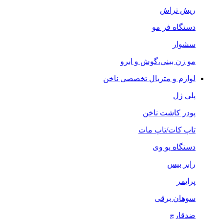
ریش تراش
دستگاه فر مو
سشوار
مو زن بینی،گوش و ابرو
لوازم و متریال تخصصی ناخن
پلی ژل
پودر کاشت ناخن
تاپ کات/تاپ مات
دستگاه یو وی
رابر بیس
پرایمر
سوهان برقی
ضدقارچ