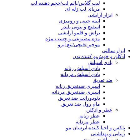
لیپ گلاس/بالم لب/حجم دهنده لب
مربای لب ژله ای
ابزار آرایشی
آیینه جیبی و رومیزی
اسفنج و بیوتی بلندر
براش و قلمو آرایشی
مژه مصنوعی و چسب مژه
موچین/قیچی/تیغ ابرو
ابزار سالنی
ادکلن و خوش‌بو کننده بدن
بادی اسپلش
بادی اسپلش زنانه
بادی اسپلش مردانه
ضد تعریق
اسپری ضدتعریق زنانه
اسپری ضدتعریق مردانه
دئودورانت ضد تعریق
مام رول ضد تعریق
عطر و ادکلن
عطر زنانه
عطر مردانه
پلکس و احیا کننده،ابرسان مو
زیبایی و بهداشتی
مراقبت پوست