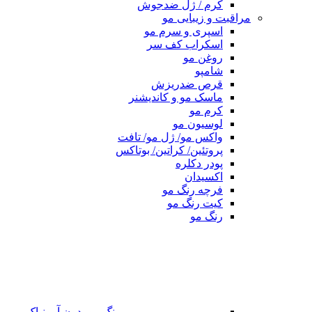
کرم / ژل ضدجوش
مراقبت و زیبایی مو
اسپری و سرم مو
اسکراب کف سر
روغن مو
شامپو
قرص ضدریزش
ماسک مو و کاندیشنر
کرم مو
لوسیون مو
واکس مو/ ژل مو/ تافت
پروتئین/ کراتین/ بوتاکس
پودر دکلره
اکسیدان
فرچه رنگ مو
کیت رنگ مو
رنگ مو
رنگ مو بدون آمونیاک