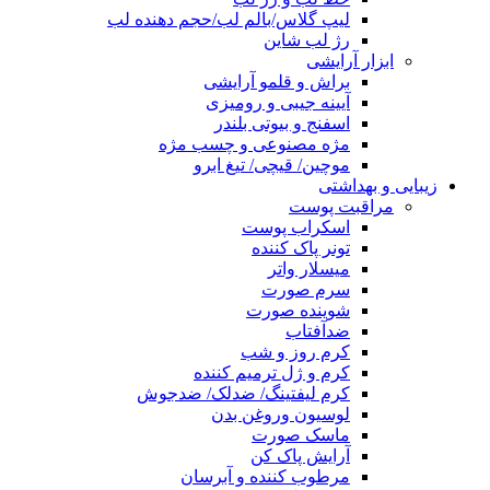
لیپ گلاس/بالم لب/حجم دهنده لب
رژ لب شاین
ابزار آرایشی
براش و قلمو آرایشی
آیینه جیبی و رومیزی
اسفنج و بیوتی بلندر
مژه مصنوعی و چسب مژه
موچین/ قیچی/ تیغ ابرو
زیبایی و بهداشتی
مراقبت پوست
اسکراب پوست
تونر پاک کننده
میسلار واتر
سرم صورت
شوینده صورت
ضدآفتاب
کرم روز و شب
کرم و ژل ترمیم کننده
کرم لیفتینگ/ ضدلک/ ضدجوش
لوسیون وروغن بدن
ماسک صورت
آرایش پاک کن
مرطوب کننده و آبرسان