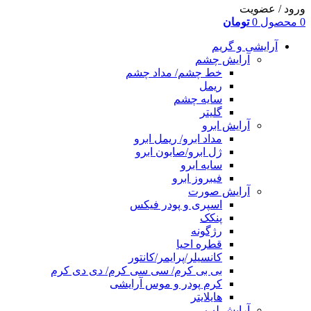
ورود / عضویت
0
محصول
0
تومان
آرایشی و گریم
آرایش چشم
خط چشم/ مداد چشم
ریمل
سایه چشم
گلیتر
آرایش ابرو
مداد ابرو/ ریمل ابرو
ژل ابرو/صابون ابرو
سایه ابرو
فیبروز ابرو
آرایش صورت
اسپری و پودر فیکس
پنکک
رژگونه
قطره احیا
کانسیلر/پرایمر/کانتور
بی بی کرم/ سی سی کرم/ دی دی کرم
کرم پودر و موس آرایشی
هایلایتر
آرایش لب