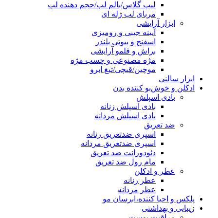
لیپ گلاس/بالم لب/حجم دهنده لب
مربای لب ژله ای
ابزار آرایشی
آیینه جیبی و رومیزی
اسفنج و بیوتی بلندر
براش و قلمو آرایشی
مژه مصنوعی و چسب مژه
موچین/قیچی/تیغ ابرو
ابزار سالنی
ادکلن و خوش‌بو کننده بدن
بادی اسپلش
بادی اسپلش زنانه
بادی اسپلش مردانه
ضد تعریق
اسپری ضدتعریق زنانه
اسپری ضدتعریق مردانه
دئودورانت ضد تعریق
مام رول ضد تعریق
عطر و ادکلن
عطر زنانه
عطر مردانه
پلکس و احیا کننده،ابرسان مو
زیبایی و بهداشتی
مراقبت پوست