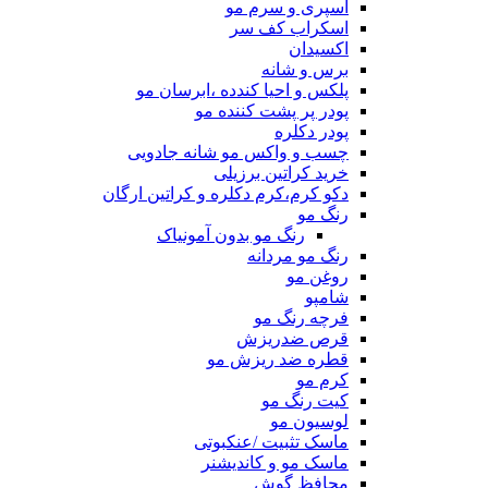
اسپری و سرم مو
اسکراب کف سر
اکسیدان
برس و شانه
پلکس و احیا کندده ،ابرسان مو
پودر پر پشت کننده مو
پودر دکلره
چسب و واکس مو شانه جادویی
خرید کراتین برزیلی
دکو کرم،کرم دکلره و کراتین ارگان
رنگ مو
رنگ مو بدون آمونیاک
رنگ مو مردانه
روغن مو
شامپو
فرچه رنگ مو
قرص ضدریزش
قطره ضد ریزش مو
کرم مو
کیت رنگ مو
لوسیون مو
ماسک تثبیت /عنکبوتی
ماسک مو و کاندیشنر
محافظ گوش