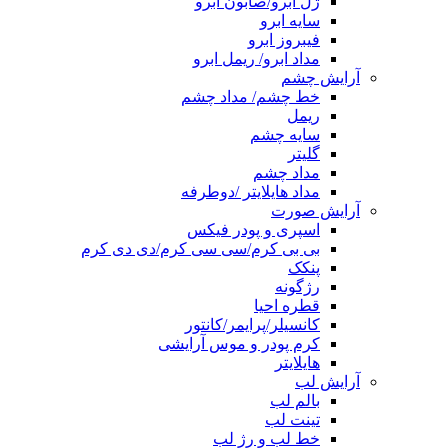
ژل ابرو/صابون ابرو
سایه ابرو
فیبروز ابرو
مداد ابرو/ ریمل ابرو
آرایش چشم
خط چشم/ مداد چشم
ریمل
سایه چشم
گلیتر
مداد چشم
مداد هایلایتر /دوطرفه
آرایش صورت
اسپری و پودر فیکس
بی بی کرم/سی سی کرم/دی دی کرم
پنکک
رژگونه
قطره احیا
کانسیلر/پرایمر/کانتور
کرم پودر و موس آرایشی
هایلایتر
آرایش لب
بالم لب
تینت لب
خط لب و رژ لب