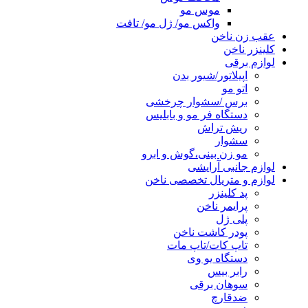
موس مو
واکس مو/ ژل مو/ تافت
عقب زن ناخن
کلینزر ناخن
لوازم برقی
اپیلاتور/شیور بدن
اتو مو
برس /سشوار چرخشی
دستگاه فر مو و بابلیس
ریش تراش
سشوار
مو زن بینی،گوش و ابرو
لوازم جانبی آرایشی
لوازم و متریال تخصصی ناخن
پد کلینزر
پرایمر ناخن
پلی ژل
پودر کاشت ناخن
تاپ کات/تاپ مات
دستگاه یو وی
رابر بیس
سوهان برقی
ضدقارچ