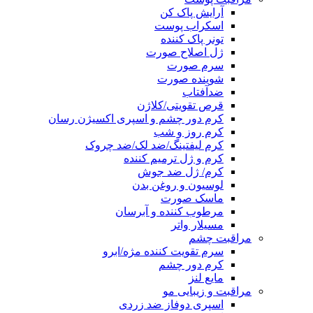
آرایش پاک کن
اسکراب پوست
تونر پاک کننده
ژل اصلاح صورت
سرم صورت
شوینده صورت
ضدآفتاب
قرص تقویتی/کلاژن
کرم دور چشم و اسپری اکسیژن رسان
کرم روز و شب
کرم لیفتینگ/ضد لک/ضد چروک
کرم و ژل ترمیم کننده
کرم/ ژل ضد جوش
لوسیون و روغن بدن
ماسک صورت
مرطوب کننده و آبرسان
مسیلار واتر
مراقبت چشم
سرم تقویت کننده مژه/ابرو
کرم دور چشم
مایع لنز
مراقبت و زیبایی مو
اسپری دوفاز ضد زردی