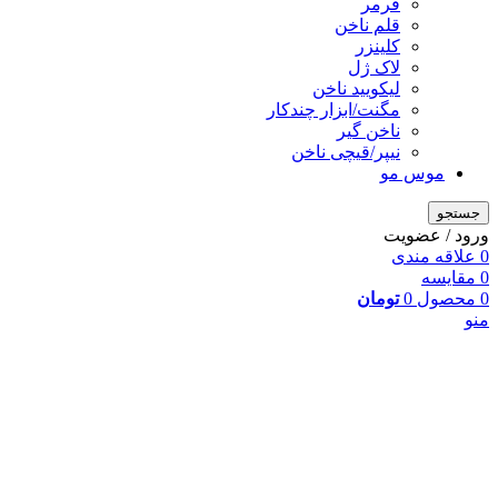
فرمر
قلم ناخن
کلینزر
لاک ژل
لیکوييد ناخن
مگنت/ابزار چندکار
ناخن گیر
نیپر/قیچی ناخن
موس مو
جستجو
ورود / عضویت
0
علاقه مندی
0
مقایسه
0
محصول
0
تومان
منو