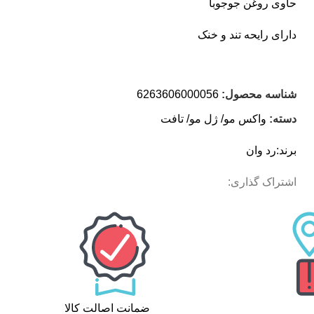
حاوی روغن جوجوبا
دارای رایحه تند و خنک
شناسه محصول:
6263606000056
دسته:
واکس مو/ ژل مو/ تافت
برند:
رد وان
اشتراک گذاری:
ضمانت اصالت کالا