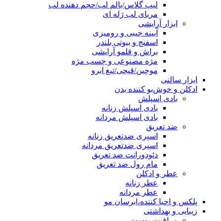
لیپ گلاس/بالم لب/حجم دهنده لب
مربای لب ژله ای
ابزار آرایشی
آیینه جیبی و رومیزی
اسفنج و بیوتی بلندر
براش و قلمو آرایشی
مژه مصنوعی و چسب مژه
موچین/قیچی/تیغ ابرو
ابزار سالنی
ادکلن و خوش‌بو کننده بدن
بادی اسپلش
بادی اسپلش زنانه
بادی اسپلش مردانه
ضد تعریق
اسپری ضدتعریق زنانه
اسپری ضدتعریق مردانه
دئودورانت ضد تعریق
مام رول ضد تعریق
عطر و ادکلن
عطر زنانه
عطر مردانه
پلکس و احیا کننده،ابرسان مو
زیبایی و بهداشتی
مراقبت پوست