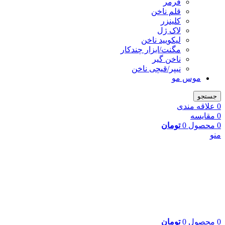
فرمر
قلم ناخن
کلینزر
لاک ژل
لیکوييد ناخن
مگنت/ابزار چندکار
ناخن گیر
نیپر/قیچی ناخن
موس مو
جستجو
0
علاقه مندی
0
مقایسه
0
محصول
0
تومان
منو
0
محصول
0
تومان