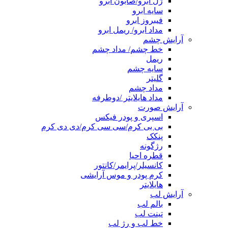
ژل ابرو/صابون ابرو
سایه ابرو
فیبروز ابرو
مداد ابرو/ ریمل ابرو
آرایش چشم
خط چشم/ مداد چشم
ریمل
سایه چشم
گلیتر
مداد چشم
مداد هایلایتر /دوطرفه
آرایش صورت
اسپری و پودر فیکس
بی بی کرم/سی سی کرم/دی دی کرم
پنکک
رژگونه
قطره احیا
کانسیلر/پرایمر/کانتور
کرم پودر و موس آرایشی
هایلایتر
آرایش لب
بالم لب
تینت لب
خط لب و رژ لب