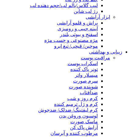
لیپ گلاس/بالم لب/حجم دهنده لب
رژ لب شاین
ابزار آرایشی
براش و قلمو آرایشی
آیینه جیبی و رومیزی
اسفنج و بیوتی بلندر
مژه مصنوعی و چسب مژه
موچین/ قیچی/ تیغ ابرو
زیبایی و بهداشتی
مراقبت پوست
اسکراب پوست
تونر پاک کننده
میسلار واتر
سرم صورت
شوینده صورت
ضدآفتاب
کرم روز و شب
کرم و ژل ترمیم کننده
کرم لیفتینگ/ ضدلک/ ضدجوش
لوسیون وروغن بدن
ماسک صورت
آرایش پاک کن
مرطوب کننده و آبرسان