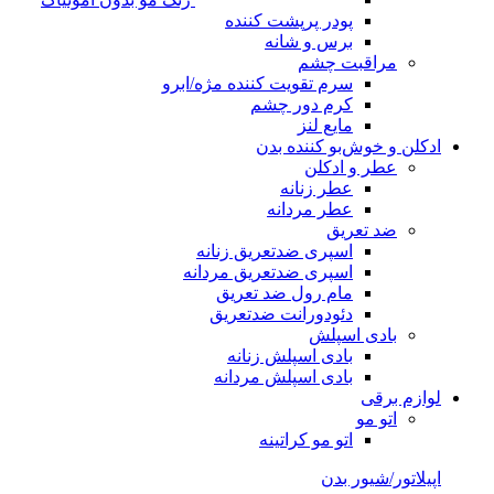
پودر پرپشت کننده
برس و شانه
مراقبت چشم
سرم تقویت کننده مژه/ابرو
کرم دور چشم
مایع لنز
ادکلن و خوش‌بو کننده بدن
عطر و ادکلن
عطر زنانه
عطر مردانه
ضد تعریق
اسپری ضدتعریق زنانه
اسپری ضدتعریق مردانه
مام رول ضد تعریق
دئودورانت ضدتعریق
بادی اسپلش
بادی اسپلش زنانه
بادی اسپلش مردانه
لوازم برقی
اتو مو
اتو مو کراتینه
اپیلاتور/شیور بدن