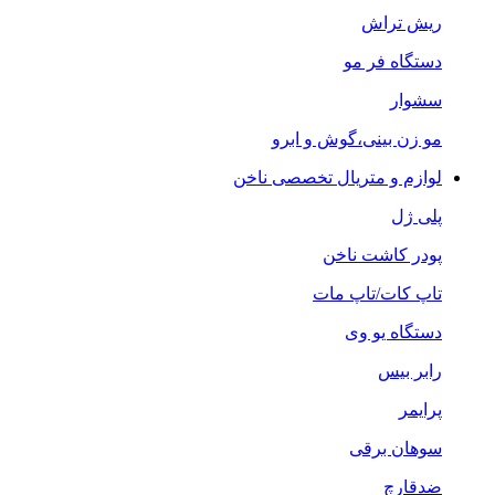
ریش تراش
دستگاه فر مو
سشوار
مو زن بینی،گوش و ابرو
لوازم و متریال تخصصی ناخن
پلی ژل
پودر کاشت ناخن
تاپ کات/تاپ مات
دستگاه یو وی
رابر بیس
پرایمر
سوهان برقی
ضدقارچ