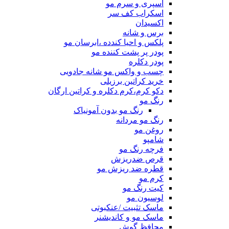
اسپری و سرم مو
اسکراب کف سر
اکسیدان
برس و شانه
پلکس و احیا کندده ،ابرسان مو
پودر پر پشت کننده مو
پودر دکلره
چسب و واکس مو شانه جادویی
خرید کراتین برزیلی
دکو کرم،کرم دکلره و کراتین ارگان
رنگ مو
رنگ مو بدون آمونیاک
رنگ مو مردانه
روغن مو
شامپو
فرچه رنگ مو
قرص ضدریزش
قطره ضد ریزش مو
کرم مو
کیت رنگ مو
لوسیون مو
ماسک تثبیت /عنکبوتی
ماسک مو و کاندیشنر
محافظ گوش