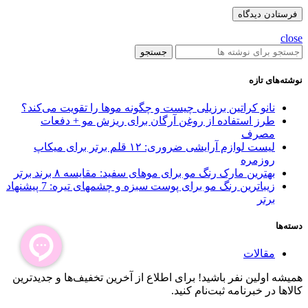
close
جستجو
نوشته‌های تازه
نانو کراتین برزیلی چیست و چگونه موها را تقویت می‌کند؟
طرز استفاده از روغن آرگان برای ریزش مو + دفعات
مصرف
لیست لوازم آرایشی ضروری: ۱۲ قلم برتر برای میکاپ
روزمره
بهترین مارک رنگ مو برای موهای سفید: مقایسه ۸ برند برتر
زیباترین رنگ مو برای پوست سبزه و چشمهای تیره: 7 پیشنهاد
برتر
دسته‌ها
مقالات
همیشه اولین نفر باشید! برای اطلاع از آخرین تخفیف‌ها و جدیدترین
کالاها در خبرنامه ثبت‌نام کنید.