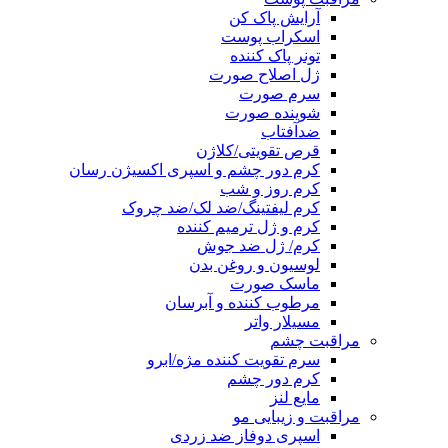
آرایش پاک کن
اسکراب پوست
تونر پاک کننده
ژل اصلاح صورت
سرم صورت
شوینده صورت
ضدآفتاب
قرص تقویتی/کلاژن
کرم دور چشم و اسپری اکسیژن رسان
کرم روز و شب
کرم لیفتینگ/ضد لک/ضد چروک
کرم و ژل ترمیم کننده
کرم/ ژل ضد جوش
لوسیون و روغن بدن
ماسک صورت
مرطوب کننده و آبرسان
مسیلار واتر
مراقبت چشم
سرم تقویت کننده مژه/ابرو
کرم دور چشم
مایع لنز
مراقبت و زیبایی مو
اسپری دوفاز ضد زردی