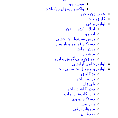
موس مو
واکس مو/ ژل مو/ تافت
عقب زن ناخن
کلینزر ناخن
لوازم برقی
اپیلاتور/شیور بدن
اتو مو
برس /سشوار چرخشی
دستگاه فر مو و بابلیس
ریش تراش
سشوار
مو زن بینی،گوش و ابرو
لوازم جانبی آرایشی
لوازم و متریال تخصصی ناخن
پد کلینزر
پرایمر ناخن
پلی ژل
پودر کاشت ناخن
تاپ کات/تاپ مات
دستگاه یو وی
رابر بیس
سوهان برقی
ضدقارچ