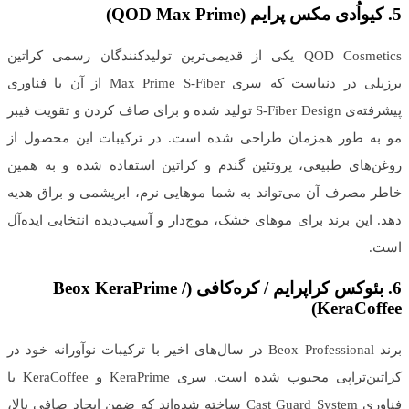
5.
کیو‌اُ‌دی مکس پرایم
(
QOD Max Prime
)
QOD Cosmetics یکی از قدیمی‌ترین تولیدکنندگان رسمی کراتین
برزیلی در دنیاست که سری Max Prime S-Fiber از آن با فناوری
پیشرفته‌ی S-Fiber Design تولید شده و برای صاف کردن و تقویت فیبر
مو به ‌طور همزمان طراحی شده است. در ترکیبات این محصول از
روغن‌های طبیعی، پروتئین گندم و کراتین استفاده شده و به همین
خاطر مصرف آن می‌تواند به شما موهایی نرم، ابریشمی و براق هدیه
دهد. این برند برای موهای خشک، موج‌دار و‌ آسیب‌دیده انتخابی ایده‌آل
است.
6.
بئوکس کراپرایم
/
کره‌کافی
(
Beox KeraPrime /
)
KeraCoffee
برند Beox Professional در سال‌های اخیر با ترکیبات نوآورانه‌ خود در
کراتین‌تراپی محبوب شده است. سری KeraPrime و KeraCoffee با
فناوری Cast Guard System ساخته شده‌اند که ضمن ایجاد صافی بالا،