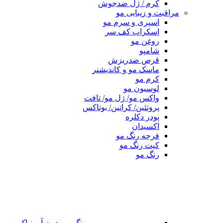
کرم / ژل ضدجوش
مراقبت و زیبایی مو
اسپری و سرم مو
اسکراب کف سر
روغن مو
شامپو
قرص ضدریزش
ماسک مو و کاندیشنر
کرم مو
لوسیون مو
واکس مو/ ژل مو/ تافت
پروتئین/ کراتین/ بوتاکس
پودر دکلره
اکسیدان
فرچه رنگ مو
کیت رنگ مو
رنگ مو
رنگ مو بدون آمونیاک