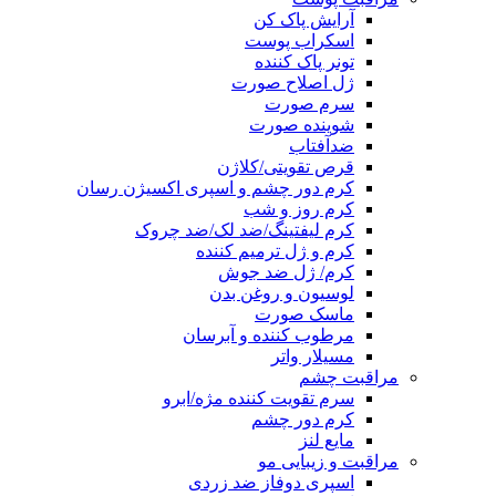
آرایش پاک کن
اسکراب پوست
تونر پاک کننده
ژل اصلاح صورت
سرم صورت
شوینده صورت
ضدآفتاب
قرص تقویتی/کلاژن
کرم دور چشم و اسپری اکسیژن رسان
کرم روز و شب
کرم لیفتینگ/ضد لک/ضد چروک
کرم و ژل ترمیم کننده
کرم/ ژل ضد جوش
لوسیون و روغن بدن
ماسک صورت
مرطوب کننده و آبرسان
مسیلار واتر
مراقبت چشم
سرم تقویت کننده مژه/ابرو
کرم دور چشم
مایع لنز
مراقبت و زیبایی مو
اسپری دوفاز ضد زردی