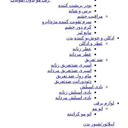
پودر پرپشت کننده
برس و شانه
مراقبت چشم
سرم تقویت کننده مژه/ابرو
کرم دور چشم
مایع لنز
ادکلن و خوش‌بو کننده بدن
عطر و ادکلن
عطر زنانه
عطر مردانه
ضد تعریق
اسپری ضدتعریق زنانه
اسپری ضدتعریق مردانه
مام رول ضد تعریق
دئودورانت ضدتعریق
بادی اسپلش
بادی اسپلش زنانه
بادی اسپلش مردانه
لوازم برقی
اتو مو
اتو مو کراتینه
اپیلاتور/شیور بدن