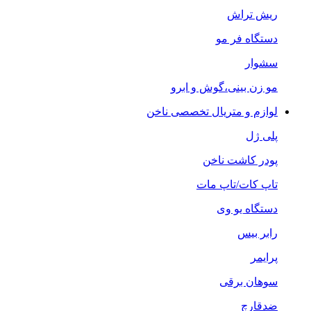
ریش تراش
دستگاه فر مو
سشوار
مو زن بینی،گوش و ابرو
لوازم و متریال تخصصی ناخن
پلی ژل
پودر کاشت ناخن
تاپ کات/تاپ مات
دستگاه یو وی
رابر بیس
پرایمر
سوهان برقی
ضدقارچ