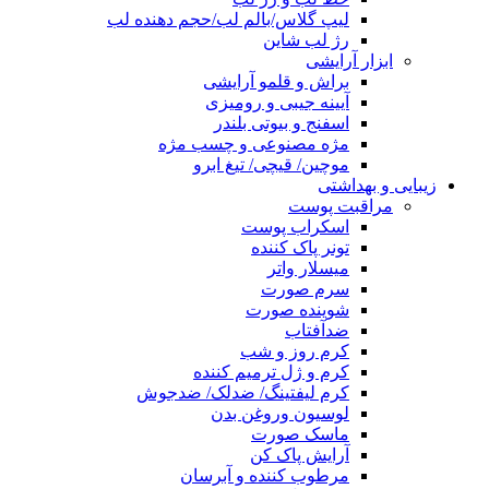
لیپ گلاس/بالم لب/حجم دهنده لب
رژ لب شاین
ابزار آرایشی
براش و قلمو آرایشی
آیینه جیبی و رومیزی
اسفنج و بیوتی بلندر
مژه مصنوعی و چسب مژه
موچین/ قیچی/ تیغ ابرو
زیبایی و بهداشتی
مراقبت پوست
اسکراب پوست
تونر پاک کننده
میسلار واتر
سرم صورت
شوینده صورت
ضدآفتاب
کرم روز و شب
کرم و ژل ترمیم کننده
کرم لیفتینگ/ ضدلک/ ضدجوش
لوسیون وروغن بدن
ماسک صورت
آرایش پاک کن
مرطوب کننده و آبرسان