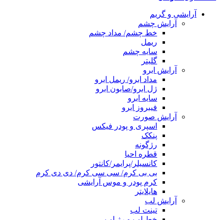
آرایشی و گریم
آرایش چشم
خط چشم/ مداد چشم
ریمل
سایه چشم
گلیتر
آرایش ابرو
مداد ابرو/ ریمل ابرو
ژل ابرو/صابون ابرو
سایه ابرو
فیبروز ابرو
آرایش صورت
اسپری و پودر فیکس
پنکک
رژگونه
قطره احیا
کانسیلر/پرایمر/کانتور
بی بی کرم/ سی سی کرم/ دی دی کرم
کرم پودر و موس آرایشی
هایلایتر
آرایش لب
تینت لب
خط لب و رژ لب