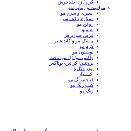
کرم / ژل ضدجوش
مراقبت و زیبایی مو
اسپری و سرم مو
اسکراب کف سر
روغن مو
شامپو
قرص ضدریزش
ماسک مو و کاندیشنر
کرم مو
لوسیون مو
واکس مو/ ژل مو/ تافت
پروتئین/ کراتین/ بوتاکس
پودر دکلره
اکسیدان
فرچه رنگ مو
کیت رنگ مو
رنگ مو
رنگ مو بدون آمونیاک