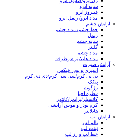
ژل ابرو/صابون ابرو
سایه ابرو
فیبروز ابرو
مداد ابرو/ ریمل ابرو
آرایش چشم
خط چشم/ مداد چشم
ریمل
سایه چشم
گلیتر
مداد چشم
مداد هایلایتر /دوطرفه
آرایش صورت
اسپری و پودر فیکس
بی بی کرم/سی سی کرم/دی دی کرم
پنکک
رژگونه
قطره احیا
کانسیلر/پرایمر/کانتور
کرم پودر و موس آرایشی
هایلایتر
آرایش لب
بالم لب
تینت لب
خط لب و رژ لب