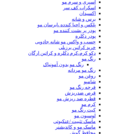
اسپری و سرم مو
اسکراب کف سر
اکسیدان
برس و شانه
پلکس و احیا کندده ،ابرسان مو
پودر پر پشت کننده مو
پودر دکلره
چسب و واکس مو شانه جادویی
خرید کراتین برزیلی
دکو کرم،کرم دکلره و کراتین ارگان
رنگ مو
رنگ مو بدون آمونیاک
رنگ مو مردانه
روغن مو
شامپو
فرچه رنگ مو
قرص ضدریزش
قطره ضد ریزش مو
کرم مو
کیت رنگ مو
لوسیون مو
ماسک تثبیت /عنکبوتی
ماسک مو و کاندیشنر
محافظ گوش