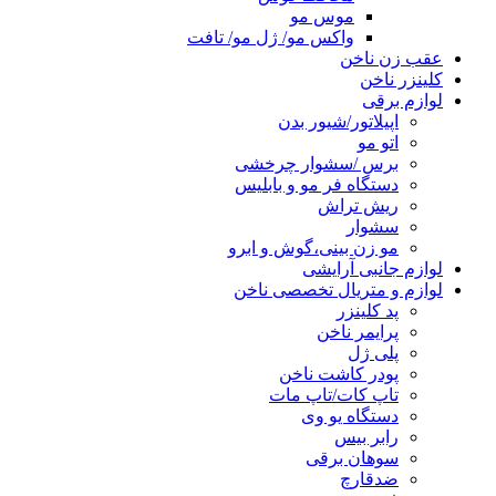
موس مو
واکس مو/ ژل مو/ تافت
عقب زن ناخن
کلینزر ناخن
لوازم برقی
اپیلاتور/شیور بدن
اتو مو
برس /سشوار چرخشی
دستگاه فر مو و بابلیس
ریش تراش
سشوار
مو زن بینی،گوش و ابرو
لوازم جانبی آرایشی
لوازم و متریال تخصصی ناخن
پد کلینزر
پرایمر ناخن
پلی ژل
پودر کاشت ناخن
تاپ کات/تاپ مات
دستگاه یو وی
رابر بیس
سوهان برقی
ضدقارچ