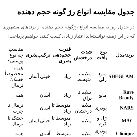
جدول مقایسه انواع رژ گونه حجم دهنده
در جدول زیر به مقایسه انواع رژگونه حجم دهنده از برندهای مشهوری
که در این زمینه توانسته‌اند اعتبار زیادی کسب کنند، خواهیم پرداخت:
قدرت
مناسب
نوع
شدت
برند
/
مدل
حجم‌دهی
ترکیب‌پذیری
چه نوع
بافت
درخشش
بصری
پوستی؟
همه،
مایع–
ملایم تا
مخصوصاً
SHEGLAM
زیاد
خیلی آسان
ژلی
متوسط
خشک/
نرمال
Rare
ملایم تا
مایع
زیاد
آسان
همه
Beauty
براق
ملایم
متوسط تا
نرمال تا
NARS
پودری
آسان
درخشان
زیاد
چرب
ژل و
متوسط تا
خشک تا
MAC
ملایم
خیلی آسان
کرم
زیاد
نرمال
پودری
Clinique
ملایم
متوسط
آسان
همه
و ژلی