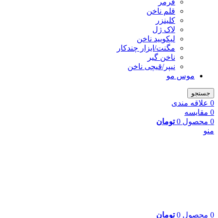
فرمر
قلم ناخن
کلینزر
لاک ژل
لیکوييد ناخن
مگنت/ابزار چندکار
ناخن گیر
نیپر/قیچی ناخن
موس مو
جستجو
0
علاقه مندی
0
مقایسه
0
محصول
0
تومان
منو
0
محصول
0
تومان