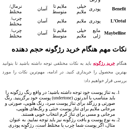
خیلی
ملایم تا
نرمال/
Benefit
پودری
آسان
ملایم
متوسط
مختلط
چرب/
L’Oréal
پودری
ملایم
ملایم
آسان
مختلط
مایع
خیلی
ملایم تا
چرب/
Maybelline
آسان
ژلی
ملایم
متوسط
مختلط
نکات مهم هنگام خرید رژگونه حجم دهنده
هنگام
خرید رژگونه
باید به نکات مختلفی توجه داشته باشید تا بتوانید
بهترین محصول را خریداری کنید. در ادامه، مهم‌ترین نکات را مورد
بررسی قرار خواهیم داد:
به تناژ پوست خود توجه داشته باشید؛ در واقع رنگ رژگونه را
باید متناسب با آندرتون (undertone) پوست خود برگزینید. رنگ
صورتی و رزگلد برای تناژ پوست سرد، رنگ هلویی، صورتی و
مرجانی ملایم برای تناژ پوست خنثی و رنگ‌های هلویی،
مرجانی و مسی برای تناژ گرم انتخاب خوبی هستند.
به نوع پوست و بافت رژگونه نیز باید توجه نمایید. به عنوان
مثال، اگر پوست شما چرب یا مختلط است، رژگونه پودری