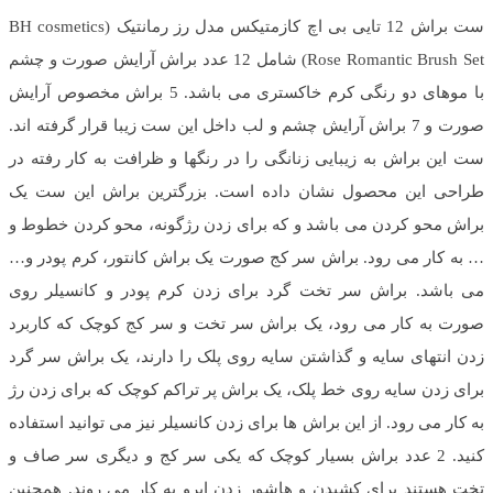
ست براش 12 تایی بی اچ کازمتیکس مدل رز رمانتیک (BH cosmetics
Rose Romantic Brush Set) شامل 12 عدد براش آرایش صورت و چشم
با موهای دو رنگی کرم خاکستری می باشد. 5 براش مخصوص آرایش
صورت و 7 براش آرایش چشم و لب داخل این ست زیبا قرار گرفته اند.
ست این براش به زیبایی زنانگی را در رنگها و ظرافت به کار رفته در
طراحی این محصول نشان داده است. بزرگترین براش این ست یک
براش محو کردن می باشد و که برای زدن رژگونه، محو کردن خطوط و
… به کار می رود. براش سر کج صورت یک براش کانتور، کرم پودر و…
می باشد. براش سر تخت گرد برای زدن کرم پودر و کانسیلر روی
صورت به کار می رود، یک براش سر تخت و سر کج کوچک که کاربرد
زدن انتهای سایه و گذاشتن سایه روی پلک را دارند، یک براش سر گرد
برای زدن سایه روی خط پلک، یک براش پر تراکم کوچک که برای زدن رژ
به کار می رود. از این براش ها برای زدن کانسیلر نیز می توانید استفاده
کنید. 2 عدد براش بسیار کوچک که یکی سر کج و دیگری سر صاف و
تخت هستند برای کشیدن و هاشور زدن ابرو به کار می روند. همچنین