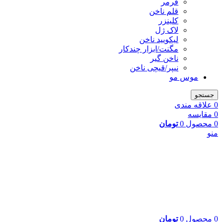
فرمر
قلم ناخن
کلینزر
لاک ژل
لیکوييد ناخن
مگنت/ابزار چندکار
ناخن گیر
نیپر/قیچی ناخن
موس مو
جستجو
0
علاقه مندی
0
مقایسه
0
محصول
0
تومان
منو
0
محصول
0
تومان