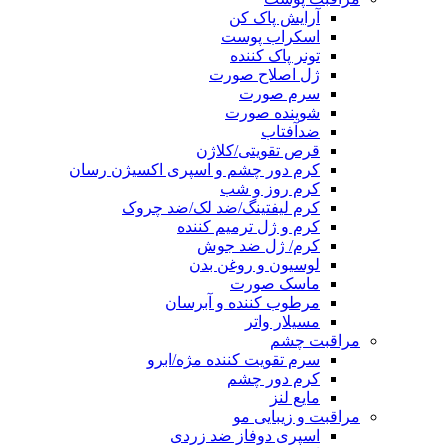
آرایش پاک کن
اسکراب پوست
تونر پاک کننده
ژل اصلاح صورت
سرم صورت
شوینده صورت
ضدآفتاب
قرص تقویتی/کلاژن
کرم دور چشم و اسپری اکسیژن رسان
کرم روز و شب
کرم لیفتینگ/ضد لک/ضد چروک
کرم و ژل ترمیم کننده
کرم/ ژل ضد جوش
لوسیون و روغن بدن
ماسک صورت
مرطوب کننده و آبرسان
مسیلار واتر
مراقبت چشم
سرم تقویت کننده مژه/ابرو
کرم دور چشم
مایع لنز
مراقبت و زیبایی مو
اسپری دوفاز ضد زردی