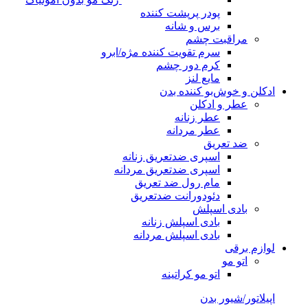
پودر پرپشت کننده
برس و شانه
مراقبت چشم
سرم تقویت کننده مژه/ابرو
کرم دور چشم
مایع لنز
ادکلن و خوش‌بو کننده بدن
عطر و ادکلن
عطر زنانه
عطر مردانه
ضد تعریق
اسپری ضدتعریق زنانه
اسپری ضدتعریق مردانه
مام رول ضد تعریق
دئودورانت ضدتعریق
بادی اسپلش
بادی اسپلش زنانه
بادی اسپلش مردانه
لوازم برقی
اتو مو
اتو مو کراتینه
اپیلاتور/شیور بدن