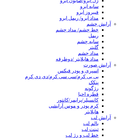
ژل ابرو/صابون ابرو
سایه ابرو
فیبروز ابرو
مداد ابرو/ ریمل ابرو
آرایش چشم
خط چشم/ مداد چشم
ریمل
سایه چشم
گلیتر
مداد چشم
مداد هایلایتر /دوطرفه
آرایش صورت
اسپری و پودر فیکس
بی بی کرم/سی سی کرم/دی دی کرم
پنکک
رژگونه
قطره احیا
کانسیلر/پرایمر/کانتور
کرم پودر و موس آرایشی
هایلایتر
آرایش لب
بالم لب
تینت لب
خط لب و رژ لب