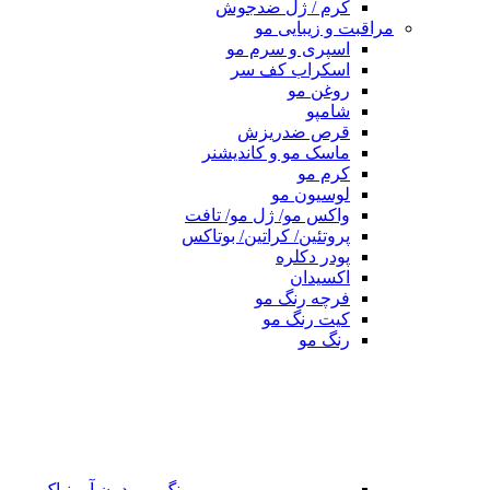
کرم / ژل ضدجوش
مراقبت و زیبایی مو
اسپری و سرم مو
اسکراب کف سر
روغن مو
شامپو
قرص ضدریزش
ماسک مو و کاندیشنر
کرم مو
لوسیون مو
واکس مو/ ژل مو/ تافت
پروتئین/ کراتین/ بوتاکس
پودر دکلره
اکسیدان
فرچه رنگ مو
کیت رنگ مو
رنگ مو
رنگ مو بدون آمونیاک