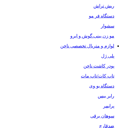
ریش تراش
دستگاه فر مو
سشوار
مو زن بینی،گوش و ابرو
لوازم و متریال تخصصی ناخن
پلی ژل
پودر کاشت ناخن
تاپ کات/تاپ مات
دستگاه یو وی
رابر بیس
پرایمر
سوهان برقی
ضدقارچ