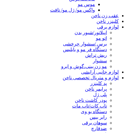
موس مو
واکس مو/ ژل مو/ تافت
عقب زن ناخن
کلینزر ناخن
لوازم برقی
اپیلاتور/شیور بدن
اتو مو
برس /سشوار چرخشی
دستگاه فر مو و بابلیس
ریش تراش
سشوار
مو زن بینی،گوش و ابرو
لوازم جانبی آرایشی
لوازم و متریال تخصصی ناخن
پد کلینزر
پرایمر ناخن
پلی ژل
پودر کاشت ناخن
تاپ کات/تاپ مات
دستگاه یو وی
رابر بیس
سوهان برقی
ضدقارچ