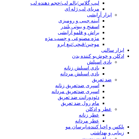
لیپ گلاس/بالم لب/حجم دهنده لب
مربای لب ژله ای
ابزار آرایشی
آیینه جیبی و رومیزی
اسفنج و بیوتی بلندر
براش و قلمو آرایشی
مژه مصنوعی و چسب مژه
موچین/قیچی/تیغ ابرو
ابزار سالنی
ادکلن و خوش‌بو کننده بدن
بادی اسپلش
بادی اسپلش زنانه
بادی اسپلش مردانه
ضد تعریق
اسپری ضدتعریق زنانه
اسپری ضدتعریق مردانه
دئودورانت ضد تعریق
مام رول ضد تعریق
عطر و ادکلن
عطر زنانه
عطر مردانه
پلکس و احیا کننده،ابرسان مو
زیبایی و بهداشتی
مراقبت پوست