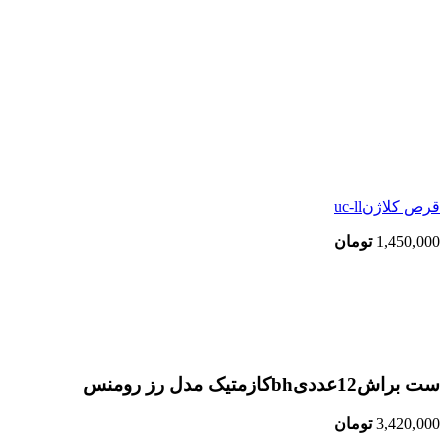
قرص کلاژنuc-ll
1,450,000
تومان
اتمام موجودی
بزرگنمایی تصویر
ست براش12عددیbhکازمتیک مدل رز رومنس
3,420,000
تومان