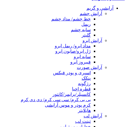
آرایشی و گریم
آرایش چشم
خط چشم/ مداد چشم
ریمل
سایه چشم
گلیتر
آرایش ابرو
مداد ابرو/ ریمل ابرو
ژل ابرو/صابون ابرو
سایه ابرو
فیبروز ابرو
آرایش صورت
اسپری و پودر فیکس
پنکک
رژگونه
قطره احیا
کانسیلر/پرایمر/کانتور
بی بی کرم/ سی سی کرم/ دی دی کرم
کرم پودر و موس آرایشی
هایلایتر
آرایش لب
تینت لب
خط لب و رژ لب