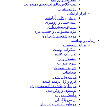
لیپ گلاس/بالم لب/حجم دهنده لب
رژ لب شاین
ابزار آرایشی
براش و قلمو آرایشی
آیینه جیبی و رومیزی
اسفنج و بیوتی بلندر
مژه مصنوعی و چسب مژه
موچین/ قیچی/ تیغ ابرو
زیبایی و بهداشتی
مراقبت پوست
اسکراب پوست
تونر پاک کننده
میسلار واتر
سرم صورت
شوینده صورت
ضدآفتاب
کرم روز و شب
کرم و ژل ترمیم کننده
کرم لیفتینگ/ ضدلک/ ضدجوش
لوسیون وروغن بدن
ماسک صورت
آرایش پاک کن
مرطوب کننده و آبرسان