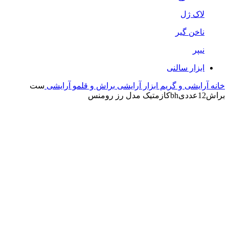
لاک ژل
ناخن گیر
نیپر
ابزار سالنی
خانه
آرایشی و گریم
ابزار آرایشی
براش و قلمو آرایشی
ست
براش12عددیbhکازمتیک مدل رز رومنس