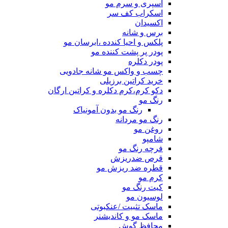
اسپری و سرم مو
اسکراب کف سر
اکسیدان
برس و شانه
پلکس و احیا کندده ،ابرسان مو
پودر پر پشت کننده مو
پودر دکلره
چسب و واکس مو شانه جادویی
خرید کراتین برزیلی
دکو کرم،کرم دکلره و کراتین ارگان
رنگ مو
رنگ مو بدون آمونیاک
رنگ مو مردانه
روغن مو
شامپو
فرچه رنگ مو
قرص ضدریزش
قطره ضد ریزش مو
کرم مو
کیت رنگ مو
لوسیون مو
ماسک تثبیت /عنکبوتی
ماسک مو و کاندیشنر
محافظ گوش