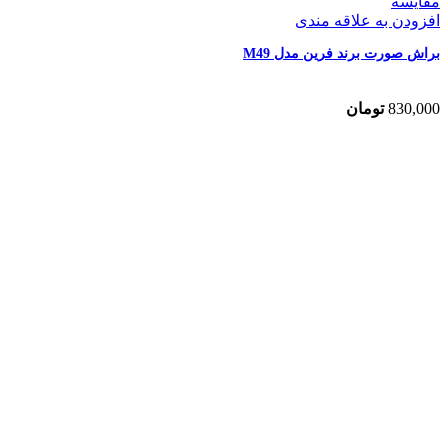
مقایسه
افزودن به علاقه مندی
براش صورت برند فرین مدل M49
830,000
تومان