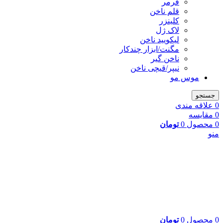
فرمر
قلم ناخن
کلینزر
لاک ژل
لیکوييد ناخن
مگنت/ابزار چندکار
ناخن گیر
نیپر/قیچی ناخن
موس مو
جستجو
0
علاقه مندی
0
مقایسه
0
محصول
0
تومان
منو
0
محصول
0
تومان