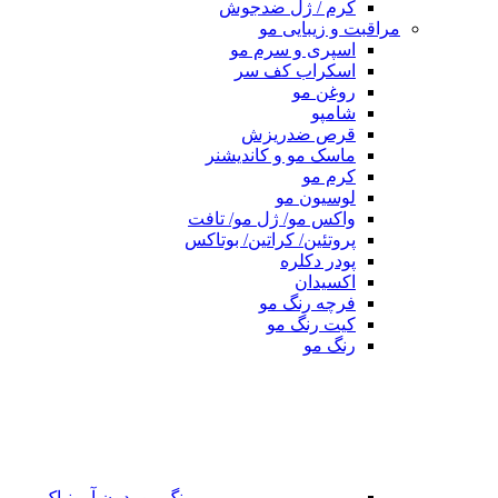
کرم / ژل ضدجوش
مراقبت و زیبایی مو
اسپری و سرم مو
اسکراب کف سر
روغن مو
شامپو
قرص ضدریزش
ماسک مو و کاندیشنر
کرم مو
لوسیون مو
واکس مو/ ژل مو/ تافت
پروتئین/ کراتین/ بوتاکس
پودر دکلره
اکسیدان
فرچه رنگ مو
کیت رنگ مو
رنگ مو
رنگ مو بدون آمونیاک