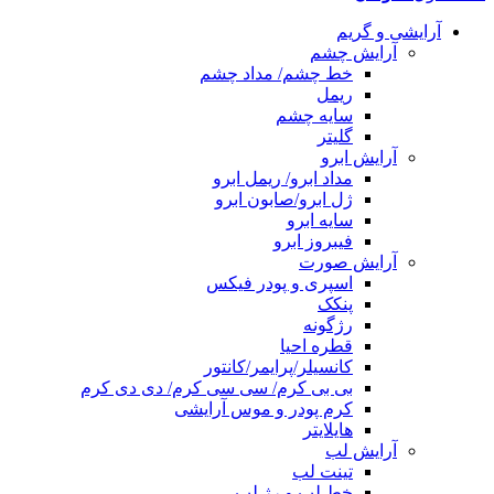
آرایشی و گریم
آرایش چشم
خط چشم/ مداد چشم
ریمل
سایه چشم
گلیتر
آرایش ابرو
مداد ابرو/ ریمل ابرو
ژل ابرو/صابون ابرو
سایه ابرو
فیبروز ابرو
آرایش صورت
اسپری و پودر فیکس
پنکک
رژگونه
قطره احیا
کانسیلر/پرایمر/کانتور
بی بی کرم/ سی سی کرم/ دی دی کرم
کرم پودر و موس آرایشی
هایلایتر
آرایش لب
تینت لب
خط لب و رژ لب