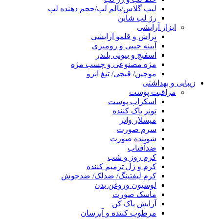
لیپ گلاس/بالم لب/حجم دهنده لب
رژ لب شاین
ابزار آرایشی
براش و قلمو آرایشی
آیینه جیبی و رومیزی
اسفنج و بیوتی بلندر
مژه مصنوعی و چسب مژه
موچین/ قیچی/ تیغ ابرو
زیبایی و بهداشتی
مراقبت پوست
اسکراب پوست
تونر پاک کننده
میسلار واتر
سرم صورت
شوینده صورت
ضدآفتاب
کرم روز و شب
کرم و ژل ترمیم کننده
کرم لیفتینگ/ ضدلک/ ضدجوش
لوسیون وروغن بدن
ماسک صورت
آرایش پاک کن
مرطوب کننده و آبرسان