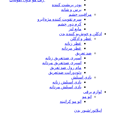
پودر پرپشت کننده
برس و شانه
مراقبت چشم
سرم تقویت کننده مژه/ابرو
کرم دور چشم
مایع لنز
ادکلن و خوش‌بو کننده بدن
عطر و ادکلن
عطر زنانه
عطر مردانه
ضد تعریق
اسپری ضدتعریق زنانه
اسپری ضدتعریق مردانه
مام رول ضد تعریق
دئودورانت ضدتعریق
بادی اسپلش
بادی اسپلش زنانه
بادی اسپلش مردانه
لوازم برقی
اتو مو
اتو مو کراتینه
اپیلاتور/شیور بدن