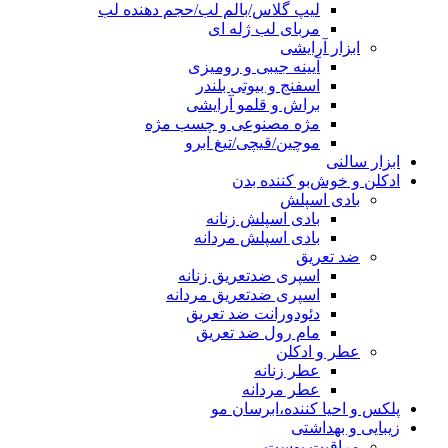
لیپ گلاس/بالم لب/حجم دهنده لب
مربای لب ژله ای
ابزار آرایشی
آیینه جیبی و رومیزی
اسفنج و بیوتی بلندر
براش و قلمو آرایشی
مژه مصنوعی و چسب مژه
موچین/قیچی/تیغ ابرو
ابزار سالنی
ادکلن و خوش‌بو کننده بدن
بادی اسپلش
بادی اسپلش زنانه
بادی اسپلش مردانه
ضد تعریق
اسپری ضدتعریق زنانه
اسپری ضدتعریق مردانه
دئودورانت ضد تعریق
مام رول ضد تعریق
عطر و ادکلن
عطر زنانه
عطر مردانه
پلکس و احیا کننده،ابرسان مو
زیبایی و بهداشتی
مراقبت پوست