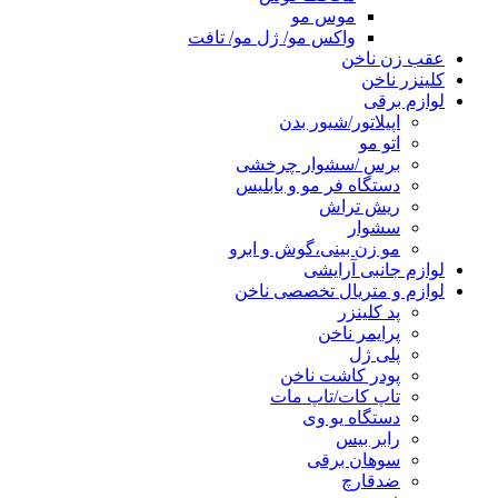
موس مو
واکس مو/ ژل مو/ تافت
عقب زن ناخن
کلینزر ناخن
لوازم برقی
اپیلاتور/شیور بدن
اتو مو
برس /سشوار چرخشی
دستگاه فر مو و بابلیس
ریش تراش
سشوار
مو زن بینی،گوش و ابرو
لوازم جانبی آرایشی
لوازم و متریال تخصصی ناخن
پد کلینزر
پرایمر ناخن
پلی ژل
پودر کاشت ناخن
تاپ کات/تاپ مات
دستگاه یو وی
رابر بیس
سوهان برقی
ضدقارچ