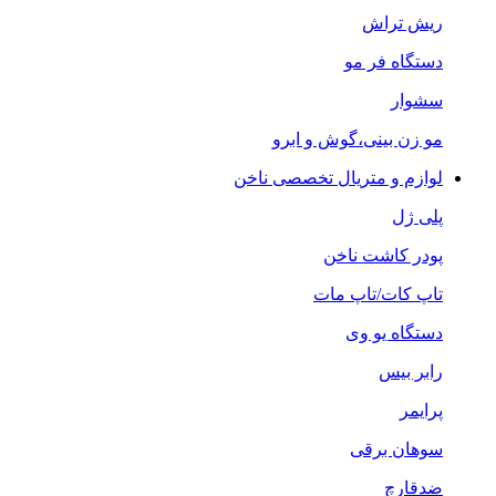
ریش تراش
دستگاه فر مو
سشوار
مو زن بینی،گوش و ابرو
لوازم و متریال تخصصی ناخن
پلی ژل
پودر کاشت ناخن
تاپ کات/تاپ مات
دستگاه یو وی
رابر بیس
پرایمر
سوهان برقی
ضدقارچ