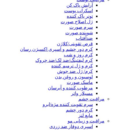
آرایش پاک کن
اسکراب پوست
تونر پاک کننده
ژل اصلاح صورت
سرم صورت
شوینده صورت
ضدآفتاب
قرص تقویتی/کلاژن
کرم دور چشم و اسپری اکسیژن رسان
کرم روز و شب
کرم لیفتینگ/ضد لک/ضد چروک
کرم و ژل ترمیم کننده
کرم/ ژل ضد جوش
لوسیون و روغن بدن
ماسک صورت
مرطوب کننده و آبرسان
مسیلار واتر
مراقبت چشم
سرم تقویت کننده مژه/ابرو
کرم دور چشم
مایع لنز
مراقبت و زیبایی مو
اسپری دوفاز ضد زردی