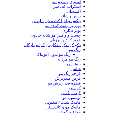
اسپری و سرم مو
اسکراب کف سر
اکسیدان
برس و شانه
پلکس و احیا کندده ،ابرسان مو
پودر پر پشت کننده مو
پودر دکلره
چسب و واکس مو شانه جادویی
خرید کراتین برزیلی
دکو کرم،کرم دکلره و کراتین ارگان
رنگ مو
رنگ مو بدون آمونیاک
رنگ مو مردانه
روغن مو
شامپو
فرچه رنگ مو
قرص ضدریزش
قطره ضد ریزش مو
کرم مو
کیت رنگ مو
لوسیون مو
ماسک تثبیت /عنکبوتی
ماسک مو و کاندیشنر
محافظ گوش