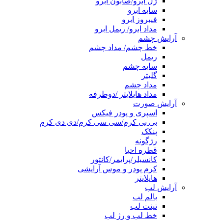
ژل ابرو/صابون ابرو
سایه ابرو
فیبروز ابرو
مداد ابرو/ ریمل ابرو
آرایش چشم
خط چشم/ مداد چشم
ریمل
سایه چشم
گلیتر
مداد چشم
مداد هایلایتر /دوطرفه
آرایش صورت
اسپری و پودر فیکس
بی بی کرم/سی سی کرم/دی دی کرم
پنکک
رژگونه
قطره احیا
کانسیلر/پرایمر/کانتور
کرم پودر و موس آرایشی
هایلایتر
آرایش لب
بالم لب
تینت لب
خط لب و رژ لب