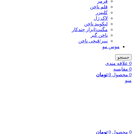
فرمر
قلم ناخن
کلینزر
لاک ژل
لیکوييد ناخن
مگنت/ابزار چندکار
ناخن گیر
نیپر/قیچی ناخن
موس مو
جستجو
0
علاقه مندی
0
مقایسه
0
محصول
0
تومان
منو
0
محصول
0
تومان