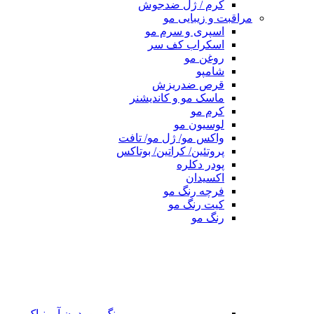
کرم / ژل ضدجوش
مراقبت و زیبایی مو
اسپری و سرم مو
اسکراب کف سر
روغن مو
شامپو
قرص ضدریزش
ماسک مو و کاندیشنر
کرم مو
لوسیون مو
واکس مو/ ژل مو/ تافت
پروتئین/ کراتین/ بوتاکس
پودر دکلره
اکسیدان
فرچه رنگ مو
کیت رنگ مو
رنگ مو
رنگ مو بدون آمونیاک