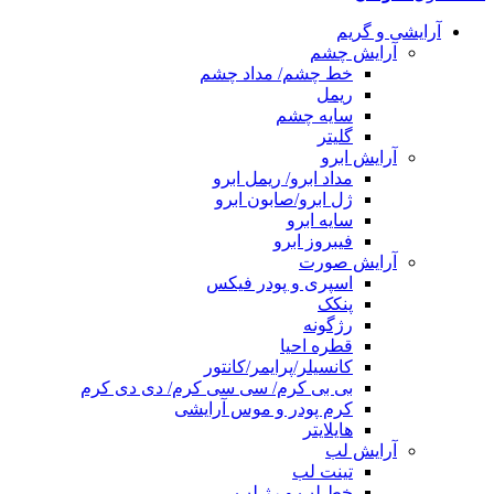
آرایشی و گریم
آرایش چشم
خط چشم/ مداد چشم
ریمل
سایه چشم
گلیتر
آرایش ابرو
مداد ابرو/ ریمل ابرو
ژل ابرو/صابون ابرو
سایه ابرو
فیبروز ابرو
آرایش صورت
اسپری و پودر فیکس
پنکک
رژگونه
قطره احیا
کانسیلر/پرایمر/کانتور
بی بی کرم/ سی سی کرم/ دی دی کرم
کرم پودر و موس آرایشی
هایلایتر
آرایش لب
تینت لب
خط لب و رژ لب