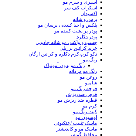
اسپری و سرم مو
اسکراب کف سر
اکسیدان
برس و شانه
پلکس و احیا کندده ،ابرسان مو
پودر پر پشت کننده مو
پودر دکلره
چسب و واکس مو شانه جادویی
خرید کراتین برزیلی
دکو کرم،کرم دکلره و کراتین ارگان
رنگ مو
رنگ مو بدون آمونیاک
رنگ مو مردانه
روغن مو
شامپو
فرچه رنگ مو
قرص ضدریزش
قطره ضد ریزش مو
کرم مو
کیت رنگ مو
لوسیون مو
ماسک تثبیت /عنکبوتی
ماسک مو و کاندیشنر
محافظ گوش