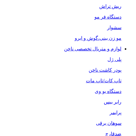
ریش تراش
دستگاه فر مو
سشوار
مو زن بینی،گوش و ابرو
لوازم و متریال تخصصی ناخن
پلی ژل
پودر کاشت ناخن
تاپ کات/تاپ مات
دستگاه یو وی
رابر بیس
پرایمر
سوهان برقی
ضدقارچ