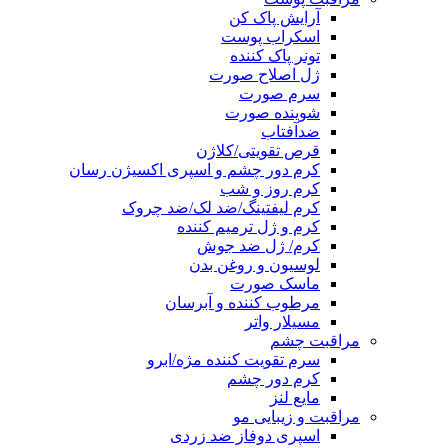
آرایش پاک کن
اسکراب پوست
تونر پاک کننده
ژل اصلاح صورت
سرم صورت
شوینده صورت
ضدآفتاب
قرص تقویتی/کلاژن
کرم دور چشم و اسپری اکسیژن رسان
کرم روز و شب
کرم لیفتینگ/ضد لک/ضد چروک
کرم و ژل ترمیم کننده
کرم/ ژل ضد جوش
لوسیون و روغن بدن
ماسک صورت
مرطوب کننده و آبرسان
مسیلار واتر
مراقبت چشم
سرم تقویت کننده مژه/ابرو
کرم دور چشم
مایع لنز
مراقبت و زیبایی مو
اسپری دوفاز ضد زردی