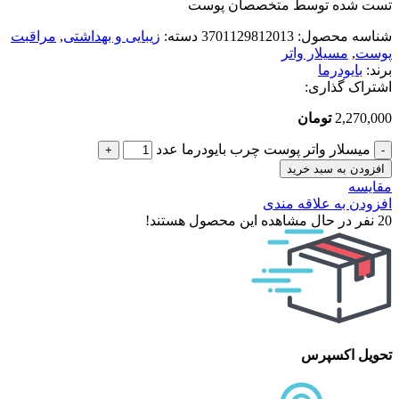
تست شده توسط متخصصان پوست
شناسه محصول:
3701129812013
دسته:
زیبایی و بهداشتی
,
مراقبت
پوست
,
مسیلار واتر
برند:
بایودرما
اشتراک گذاری:
2,270,000
تومان
میسلار واتر پوست چرب بایودرما عدد
افزودن به سبد خرید
مقایسه
افزودن به علاقه مندی
20
نفر در حال مشاهده این محصول هستند!
تحویل اکسپرس