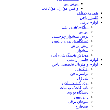
موس مو
واکس مو/ ژل مو/ تافت
عقب زن ناخن
کلینزر ناخن
لوازم برقی
اپیلاتور/شیور بدن
اتو مو
برس /سشوار چرخشی
دستگاه فر مو و بابلیس
ریش تراش
سشوار
مو زن بینی،گوش و ابرو
لوازم جانبی آرایشی
لوازم و متریال تخصصی ناخن
پد کلینزر
پرایمر ناخن
پلی ژل
پودر کاشت ناخن
تاپ کات/تاپ مات
دستگاه یو وی
رابر بیس
سوهان برقی
ضدقارچ