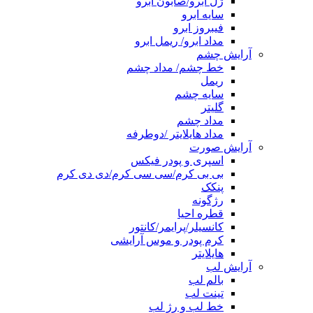
ژل ابرو/صابون ابرو
سایه ابرو
فیبروز ابرو
مداد ابرو/ ریمل ابرو
آرایش چشم
خط چشم/ مداد چشم
ریمل
سایه چشم
گلیتر
مداد چشم
مداد هایلایتر /دوطرفه
آرایش صورت
اسپری و پودر فیکس
بی بی کرم/سی سی کرم/دی دی کرم
پنکک
رژگونه
قطره احیا
کانسیلر/پرایمر/کانتور
کرم پودر و موس آرایشی
هایلایتر
آرایش لب
بالم لب
تینت لب
خط لب و رژ لب