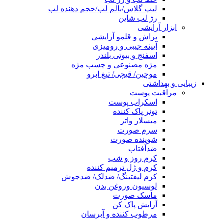
لیپ گلاس/بالم لب/حجم دهنده لب
رژ لب شاین
ابزار آرایشی
براش و قلمو آرایشی
آیینه جیبی و رومیزی
اسفنج و بیوتی بلندر
مژه مصنوعی و چسب مژه
موچین/ قیچی/ تیغ ابرو
زیبایی و بهداشتی
مراقبت پوست
اسکراب پوست
تونر پاک کننده
میسلار واتر
سرم صورت
شوینده صورت
ضدآفتاب
کرم روز و شب
کرم و ژل ترمیم کننده
کرم لیفتینگ/ ضدلک/ ضدجوش
لوسیون وروغن بدن
ماسک صورت
آرایش پاک کن
مرطوب کننده و آبرسان