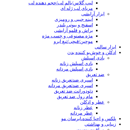
لیپ گلاس/بالم لب/حجم دهنده لب
مربای لب ژله ای
ابزار آرایشی
آیینه جیبی و رومیزی
اسفنج و بیوتی بلندر
براش و قلمو آرایشی
مژه مصنوعی و چسب مژه
موچین/قیچی/تیغ ابرو
ابزار سالنی
ادکلن و خوش‌بو کننده بدن
بادی اسپلش
بادی اسپلش زنانه
بادی اسپلش مردانه
ضد تعریق
اسپری ضدتعریق زنانه
اسپری ضدتعریق مردانه
دئودورانت ضد تعریق
مام رول ضد تعریق
عطر و ادکلن
عطر زنانه
عطر مردانه
پلکس و احیا کننده،ابرسان مو
زیبایی و بهداشتی
مراقبت پوست