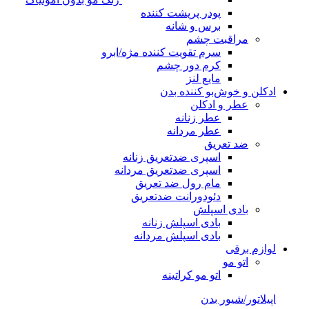
پودر پرپشت کننده
برس و شانه
مراقبت چشم
سرم تقویت کننده مژه/ابرو
کرم دور چشم
مایع لنز
ادکلن و خوش‌بو کننده بدن
عطر و ادکلن
عطر زنانه
عطر مردانه
ضد تعریق
اسپری ضدتعریق زنانه
اسپری ضدتعریق مردانه
مام رول ضد تعریق
دئودورانت ضدتعریق
بادی اسپلش
بادی اسپلش زنانه
بادی اسپلش مردانه
لوازم برقی
اتو مو
اتو مو کراتینه
اپیلاتور/شیور بدن