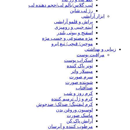
لیپ گلاس/بالم لب/حجم دهنده لب
رژ لب شاین
ابزار آرایشی
براش و قلمو آرایشی
آیینه جیبی و رومیزی
اسفنج و بیوتی بلندر
مژه مصنوعی و چسب مژه
موچین/ قیچی/ تیغ ابرو
زیبایی و بهداشتی
مراقبت پوست
اسکراب پوست
تونر پاک کننده
میسلار واتر
سرم صورت
شوینده صورت
ضدآفتاب
کرم روز و شب
کرم و ژل ترمیم کننده
کرم لیفتینگ/ ضدلک/ ضدجوش
لوسیون وروغن بدن
ماسک صورت
آرایش پاک کن
مرطوب کننده و آبرسان