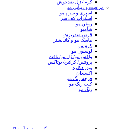
کرم / ژل ضدجوش
مراقبت و زیبایی مو
اسپری و سرم مو
اسکراب کف سر
روغن مو
شامپو
قرص ضدریزش
ماسک مو و کاندیشنر
کرم مو
لوسیون مو
واکس مو/ ژل مو/ تافت
پروتئین/ کراتین/ بوتاکس
پودر دکلره
اکسیدان
فرچه رنگ مو
کیت رنگ مو
رنگ مو
رنگ مو بدون آمونیاک