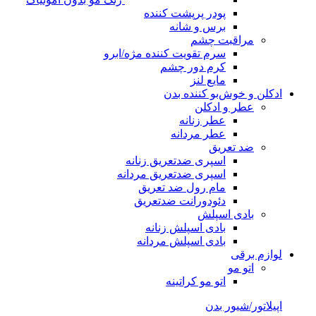
پودر پرپشت کننده
برس و شانه
مراقبت چشم
سرم تقویت کننده مژه/ابرو
کرم دور چشم
مایع لنز
ادکلن و خوش‌بو کننده بدن
عطر و ادکلن
عطر زنانه
عطر مردانه
ضد تعریق
اسپری ضدتعریق زنانه
اسپری ضدتعریق مردانه
مام رول ضد تعریق
دئودورانت ضدتعریق
بادی اسپلش
بادی اسپلش زنانه
بادی اسپلش مردانه
لوازم برقی
اتو مو
اتو مو کراتینه
اپیلاتور/شیور بدن