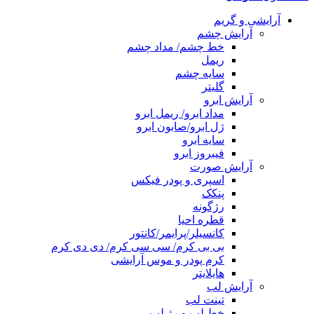
آرایشی و گریم
آرایش چشم
خط چشم/ مداد چشم
ریمل
سایه چشم
گلیتر
آرایش ابرو
مداد ابرو/ ریمل ابرو
ژل ابرو/صابون ابرو
سایه ابرو
فیبروز ابرو
آرایش صورت
اسپری و پودر فیکس
پنکک
رژگونه
قطره احیا
کانسیلر/پرایمر/کانتور
بی بی کرم/ سی سی کرم/ دی دی کرم
کرم پودر و موس آرایشی
هایلایتر
آرایش لب
تینت لب
خط لب و رژ لب