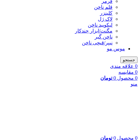
فرمر
قلم ناخن
کلینزر
لاک ژل
لیکوييد ناخن
مگنت/ابزار چندکار
ناخن گیر
نیپر/قیچی ناخن
موس مو
جستجو
0
علاقه مندی
0
مقایسه
0
محصول
0
تومان
منو
0
محصول
0
تومان