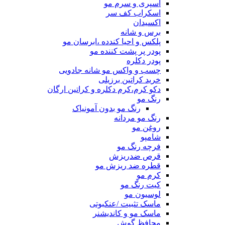
اسپری و سرم مو
اسکراب کف سر
اکسیدان
برس و شانه
پلکس و احیا کندده ،ابرسان مو
پودر پر پشت کننده مو
پودر دکلره
چسب و واکس مو شانه جادویی
خرید کراتین برزیلی
دکو کرم،کرم دکلره و کراتین ارگان
رنگ مو
رنگ مو بدون آمونیاک
رنگ مو مردانه
روغن مو
شامپو
فرچه رنگ مو
قرص ضدریزش
قطره ضد ریزش مو
کرم مو
کیت رنگ مو
لوسیون مو
ماسک تثبیت /عنکبوتی
ماسک مو و کاندیشنر
محافظ گوش