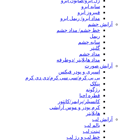
ژل ابرو/صابون ابرو
سایه ابرو
فیبروز ابرو
مداد ابرو/ ریمل ابرو
آرایش چشم
خط چشم/ مداد چشم
ریمل
سایه چشم
گلیتر
مداد چشم
مداد هایلایتر /دوطرفه
آرایش صورت
اسپری و پودر فیکس
بی بی کرم/سی سی کرم/دی دی کرم
پنکک
رژگونه
قطره احیا
کانسیلر/پرایمر/کانتور
کرم پودر و موس آرایشی
هایلایتر
آرایش لب
بالم لب
تینت لب
خط لب و رژ لب