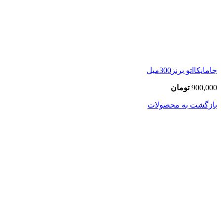
جامایکااتو برنز300میل
900,000
تومان
بازگشت به محصولات