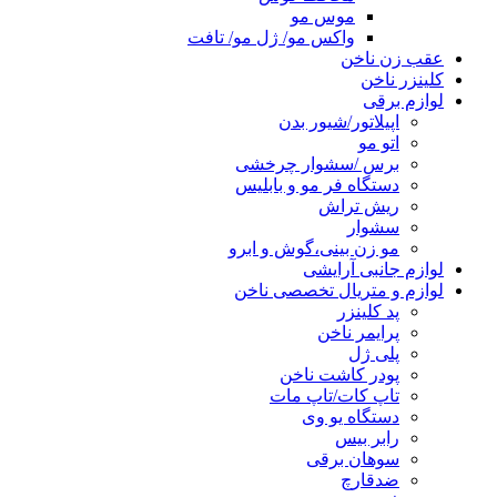
موس مو
واکس مو/ ژل مو/ تافت
عقب زن ناخن
کلینزر ناخن
لوازم برقی
اپیلاتور/شیور بدن
اتو مو
برس /سشوار چرخشی
دستگاه فر مو و بابلیس
ریش تراش
سشوار
مو زن بینی،گوش و ابرو
لوازم جانبی آرایشی
لوازم و متریال تخصصی ناخن
پد کلینزر
پرایمر ناخن
پلی ژل
پودر کاشت ناخن
تاپ کات/تاپ مات
دستگاه یو وی
رابر بیس
سوهان برقی
ضدقارچ