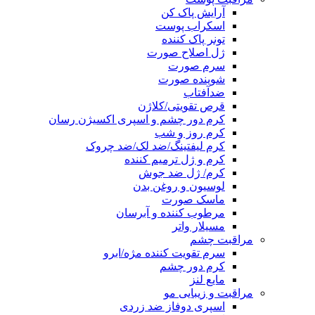
آرایش پاک کن
اسکراب پوست
تونر پاک کننده
ژل اصلاح صورت
سرم صورت
شوینده صورت
ضدآفتاب
قرص تقویتی/کلاژن
کرم دور چشم و اسپری اکسیژن رسان
کرم روز و شب
کرم لیفتینگ/ضد لک/ضد چروک
کرم و ژل ترمیم کننده
کرم/ ژل ضد جوش
لوسیون و روغن بدن
ماسک صورت
مرطوب کننده و آبرسان
مسیلار واتر
مراقبت چشم
سرم تقویت کننده مژه/ابرو
کرم دور چشم
مایع لنز
مراقبت و زیبایی مو
اسپری دوفاز ضد زردی