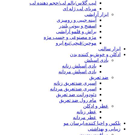
لیپ گلاس/بالم لب/حجم دهنده لب
مربای لب ژله ای
ابزار آرایشی
آیینه جیبی و رومیزی
اسفنج و بیوتی بلندر
براش و قلمو آرایشی
مژه مصنوعی و چسب مژه
موچین/قیچی/تیغ ابرو
ابزار سالنی
ادکلن و خوش‌بو کننده بدن
بادی اسپلش
بادی اسپلش زنانه
بادی اسپلش مردانه
ضد تعریق
اسپری ضدتعریق زنانه
اسپری ضدتعریق مردانه
دئودورانت ضد تعریق
مام رول ضد تعریق
عطر و ادکلن
عطر زنانه
عطر مردانه
پلکس و احیا کننده،ابرسان مو
زیبایی و بهداشتی
مراقبت پوست