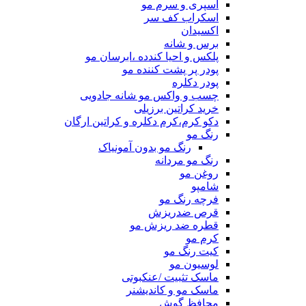
اسپری و سرم مو
اسکراب کف سر
اکسیدان
برس و شانه
پلکس و احیا کندده ،ابرسان مو
پودر پر پشت کننده مو
پودر دکلره
چسب و واکس مو شانه جادویی
خرید کراتین برزیلی
دکو کرم،کرم دکلره و کراتین ارگان
رنگ مو
رنگ مو بدون آمونیاک
رنگ مو مردانه
روغن مو
شامپو
فرچه رنگ مو
قرص ضدریزش
قطره ضد ریزش مو
کرم مو
کیت رنگ مو
لوسیون مو
ماسک تثبیت /عنکبوتی
ماسک مو و کاندیشنر
محافظ گوش