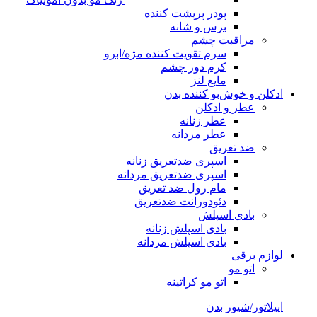
پودر پرپشت کننده
برس و شانه
مراقبت چشم
سرم تقویت کننده مژه/ابرو
کرم دور چشم
مایع لنز
ادکلن و خوش‌بو کننده بدن
عطر و ادکلن
عطر زنانه
عطر مردانه
ضد تعریق
اسپری ضدتعریق زنانه
اسپری ضدتعریق مردانه
مام رول ضد تعریق
دئودورانت ضدتعریق
بادی اسپلش
بادی اسپلش زنانه
بادی اسپلش مردانه
لوازم برقی
اتو مو
اتو مو کراتینه
اپیلاتور/شیور بدن