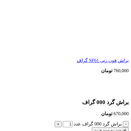
براش فون زنی SF61 گراف
760,000
تومان
بزرگنمایی تصویر
براش گرد 000 گراف
670,000
تومان
براش گرد 000 گراف عدد
افزودن به سبد خرید