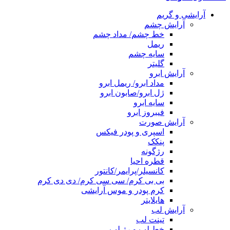
آرایشی و گریم
آرایش چشم
خط چشم/ مداد چشم
ریمل
سایه چشم
گلیتر
آرایش ابرو
مداد ابرو/ ریمل ابرو
ژل ابرو/صابون ابرو
سایه ابرو
فیبروز ابرو
آرایش صورت
اسپری و پودر فیکس
پنکک
رژگونه
قطره احیا
کانسیلر/پرایمر/کانتور
بی بی کرم/ سی سی کرم/ دی دی کرم
کرم پودر و موس آرایشی
هایلایتر
آرایش لب
تینت لب
خط لب و رژ لب