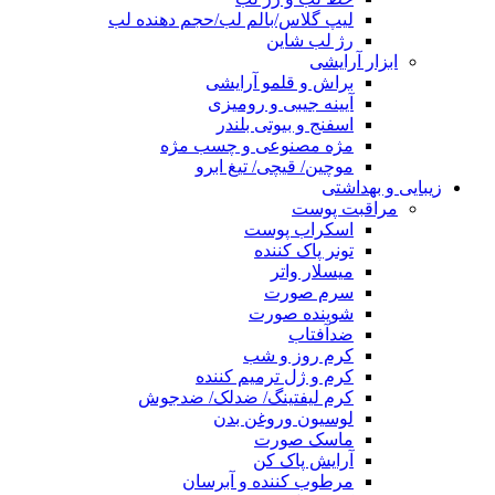
لیپ گلاس/بالم لب/حجم دهنده لب
رژ لب شاین
ابزار آرایشی
براش و قلمو آرایشی
آیینه جیبی و رومیزی
اسفنج و بیوتی بلندر
مژه مصنوعی و چسب مژه
موچین/ قیچی/ تیغ ابرو
زیبایی و بهداشتی
مراقبت پوست
اسکراب پوست
تونر پاک کننده
میسلار واتر
سرم صورت
شوینده صورت
ضدآفتاب
کرم روز و شب
کرم و ژل ترمیم کننده
کرم لیفتینگ/ ضدلک/ ضدجوش
لوسیون وروغن بدن
ماسک صورت
آرایش پاک کن
مرطوب کننده و آبرسان