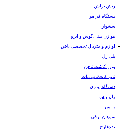
ریش تراش
دستگاه فر مو
سشوار
مو زن بینی،گوش و ابرو
لوازم و متریال تخصصی ناخن
پلی ژل
پودر کاشت ناخن
تاپ کات/تاپ مات
دستگاه یو وی
رابر بیس
پرایمر
سوهان برقی
ضدقارچ