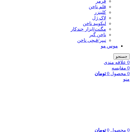
فرمر
قلم ناخن
کلینزر
لاک ژل
لیکوييد ناخن
مگنت/ابزار چندکار
ناخن گیر
نیپر/قیچی ناخن
موس مو
جستجو
0
علاقه مندی
0
مقایسه
0
محصول
0
تومان
منو
0
محصول
0
تومان