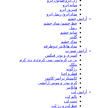
ژل ابرو/صابون ابرو
سایه ابرو
فیبروز ابرو
مداد ابرو/ ریمل ابرو
آرایش چشم
خط چشم/ مداد چشم
ریمل
سایه چشم
گلیتر
مداد چشم
مداد هایلایتر /دوطرفه
آرایش صورت
اسپری و پودر فیکس
بی بی کرم/سی سی کرم/دی دی کرم
پنکک
رژگونه
قطره احیا
کانسیلر/پرایمر/کانتور
کرم پودر و موس آرایشی
هایلایتر
آرایش لب
بالم لب
تینت لب
خط لب و رژ لب