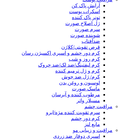
آرایش پاک کن
اسکراب پوست
تونر پاک کننده
ژل اصلاح صورت
سرم صورت
شوینده صورت
ضدآفتاب
قرص تقویتی/کلاژن
کرم دور چشم و اسپری اکسیژن رسان
کرم روز و شب
کرم لیفتینگ/ضد لک/ضد چروک
کرم و ژل ترمیم کننده
کرم/ ژل ضد جوش
لوسیون و روغن بدن
ماسک صورت
مرطوب کننده و آبرسان
مسیلار واتر
مراقبت چشم
سرم تقویت کننده مژه/ابرو
کرم دور چشم
مایع لنز
مراقبت و زیبایی مو
اسپری دوفاز ضد زردی