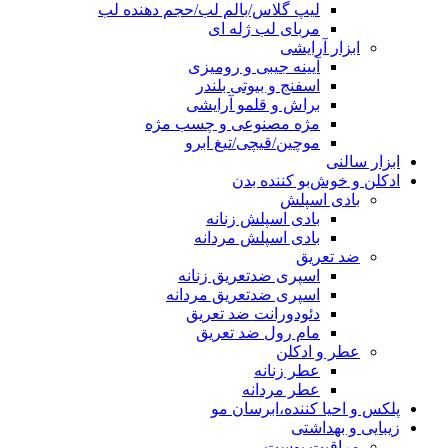
لیپ گلاس/بالم لب/حجم دهنده لب
مربای لب ژله ای
ابزار آرایشی
آیینه جیبی و رومیزی
اسفنج و بیوتی بلندر
براش و قلمو آرایشی
مژه مصنوعی و چسب مژه
موچین/قیچی/تیغ ابرو
ابزار سالنی
ادکلن و خوش‌بو کننده بدن
بادی اسپلش
بادی اسپلش زنانه
بادی اسپلش مردانه
ضد تعریق
اسپری ضدتعریق زنانه
اسپری ضدتعریق مردانه
دئودورانت ضد تعریق
مام رول ضد تعریق
عطر و ادکلن
عطر زنانه
عطر مردانه
پلکس و احیا کننده،ابرسان مو
زیبایی و بهداشتی
مراقبت پوست