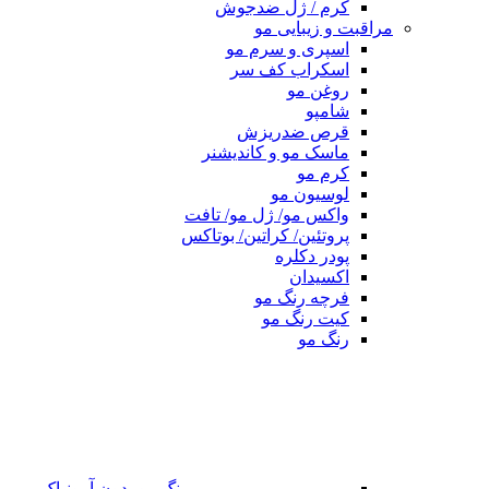
کرم / ژل ضدجوش
مراقبت و زیبایی مو
اسپری و سرم مو
اسکراب کف سر
روغن مو
شامپو
قرص ضدریزش
ماسک مو و کاندیشنر
کرم مو
لوسیون مو
واکس مو/ ژل مو/ تافت
پروتئین/ کراتین/ بوتاکس
پودر دکلره
اکسیدان
فرچه رنگ مو
کیت رنگ مو
رنگ مو
رنگ مو بدون آمونیاک