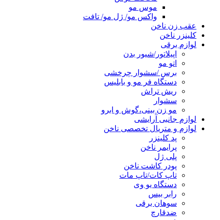
موس مو
واکس مو/ ژل مو/ تافت
عقب زن ناخن
کلینزر ناخن
لوازم برقی
اپیلاتور/شیور بدن
اتو مو
برس /سشوار چرخشی
دستگاه فر مو و بابلیس
ریش تراش
سشوار
مو زن بینی،گوش و ابرو
لوازم جانبی آرایشی
لوازم و متریال تخصصی ناخن
پد کلینزر
پرایمر ناخن
پلی ژل
پودر کاشت ناخن
تاپ کات/تاپ مات
دستگاه یو وی
رابر بیس
سوهان برقی
ضدقارچ