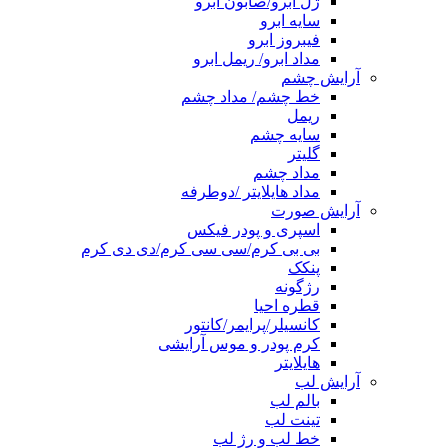
ژل ابرو/صابون ابرو
سایه ابرو
فیبروز ابرو
مداد ابرو/ ریمل ابرو
آرایش چشم
خط چشم/ مداد چشم
ریمل
سایه چشم
گلیتر
مداد چشم
مداد هایلایتر /دوطرفه
آرایش صورت
اسپری و پودر فیکس
بی بی کرم/سی سی کرم/دی دی کرم
پنکک
رژگونه
قطره احیا
کانسیلر/پرایمر/کانتور
کرم پودر و موس آرایشی
هایلایتر
آرایش لب
بالم لب
تینت لب
خط لب و رژ لب