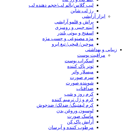
لیپ گلاس/بالم لب/حجم دهنده لب
رژ لب شاین
ابزار آرایشی
براش و قلمو آرایشی
آیینه جیبی و رومیزی
اسفنج و بیوتی بلندر
مژه مصنوعی و چسب مژه
موچین/ قیچی/ تیغ ابرو
زیبایی و بهداشتی
مراقبت پوست
اسکراب پوست
تونر پاک کننده
میسلار واتر
سرم صورت
شوینده صورت
ضدآفتاب
کرم روز و شب
کرم و ژل ترمیم کننده
کرم لیفتینگ/ ضدلک/ ضدجوش
لوسیون وروغن بدن
ماسک صورت
آرایش پاک کن
مرطوب کننده و آبرسان