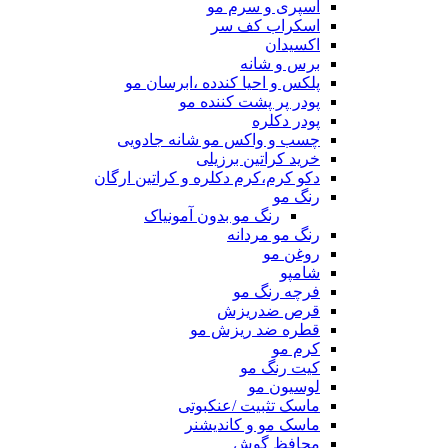
اسپری و سرم مو
اسکراب کف سر
اکسیدان
برس و شانه
پلکس و احیا کندده ،ابرسان مو
پودر پر پشت کننده مو
پودر دکلره
چسب و واکس مو شانه جادویی
خرید کراتین برزیلی
دکو کرم،کرم دکلره و کراتین ارگان
رنگ مو
رنگ مو بدون آمونیاک
رنگ مو مردانه
روغن مو
شامپو
فرچه رنگ مو
قرص ضدریزش
قطره ضد ریزش مو
کرم مو
کیت رنگ مو
لوسیون مو
ماسک تثبیت /عنکبوتی
ماسک مو و کاندیشنر
محافظ گوش