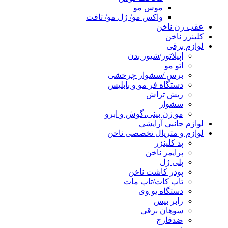
موس مو
واکس مو/ ژل مو/ تافت
عقب زن ناخن
کلینزر ناخن
لوازم برقی
اپیلاتور/شیور بدن
اتو مو
برس /سشوار چرخشی
دستگاه فر مو و بابلیس
ریش تراش
سشوار
مو زن بینی،گوش و ابرو
لوازم جانبی آرایشی
لوازم و متریال تخصصی ناخن
پد کلینزر
پرایمر ناخن
پلی ژل
پودر کاشت ناخن
تاپ کات/تاپ مات
دستگاه یو وی
رابر بیس
سوهان برقی
ضدقارچ