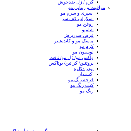
کرم / ژل ضدجوش
مراقبت و زیبایی مو
اسپری و سرم مو
اسکراب کف سر
روغن مو
شامپو
قرص ضدریزش
ماسک مو و کاندیشنر
کرم مو
لوسیون مو
واکس مو/ ژل مو/ تافت
پروتئین/ کراتین/ بوتاکس
پودر دکلره
اکسیدان
فرچه رنگ مو
کیت رنگ مو
رنگ مو
رنگ مو بدون آمونیاک