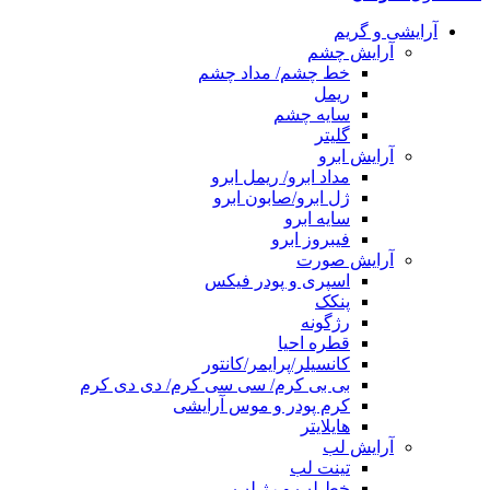
آرایشی و گریم
آرایش چشم
خط چشم/ مداد چشم
ریمل
سایه چشم
گلیتر
آرایش ابرو
مداد ابرو/ ریمل ابرو
ژل ابرو/صابون ابرو
سایه ابرو
فیبروز ابرو
آرایش صورت
اسپری و پودر فیکس
پنکک
رژگونه
قطره احیا
کانسیلر/پرایمر/کانتور
بی بی کرم/ سی سی کرم/ دی دی کرم
کرم پودر و موس آرایشی
هایلایتر
آرایش لب
تینت لب
خط لب و رژ لب