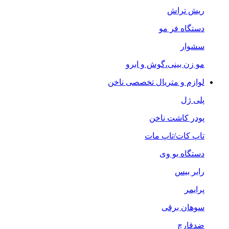
ریش تراش
دستگاه فر مو
سشوار
مو زن بینی،گوش و ابرو
لوازم و متریال تخصصی ناخن
پلی ژل
پودر کاشت ناخن
تاپ کات/تاپ مات
دستگاه یو وی
رابر بیس
پرایمر
سوهان برقی
ضدقارچ