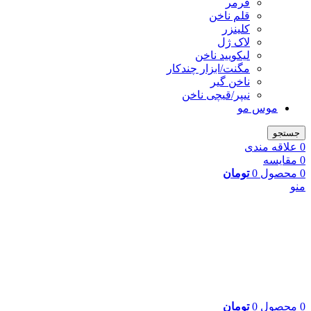
فرمر
قلم ناخن
کلینزر
لاک ژل
لیکوييد ناخن
مگنت/ابزار چندکار
ناخن گیر
نیپر/قیچی ناخن
موس مو
جستجو
0
علاقه مندی
0
مقایسه
0
محصول
0
تومان
منو
0
محصول
0
تومان