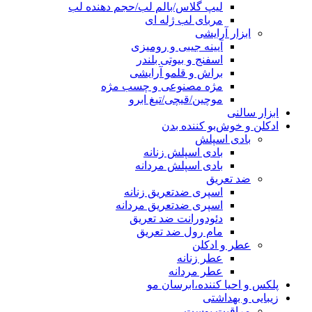
لیپ گلاس/بالم لب/حجم دهنده لب
مربای لب ژله ای
ابزار آرایشی
آیینه جیبی و رومیزی
اسفنج و بیوتی بلندر
براش و قلمو آرایشی
مژه مصنوعی و چسب مژه
موچین/قیچی/تیغ ابرو
ابزار سالنی
ادکلن و خوش‌بو کننده بدن
بادی اسپلش
بادی اسپلش زنانه
بادی اسپلش مردانه
ضد تعریق
اسپری ضدتعریق زنانه
اسپری ضدتعریق مردانه
دئودورانت ضد تعریق
مام رول ضد تعریق
عطر و ادکلن
عطر زنانه
عطر مردانه
پلکس و احیا کننده،ابرسان مو
زیبایی و بهداشتی
مراقبت پوست