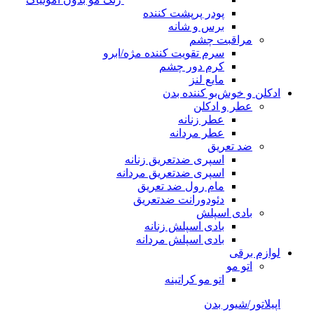
پودر پرپشت کننده
برس و شانه
مراقبت چشم
سرم تقویت کننده مژه/ابرو
کرم دور چشم
مایع لنز
ادکلن و خوش‌بو کننده بدن
عطر و ادکلن
عطر زنانه
عطر مردانه
ضد تعریق
اسپری ضدتعریق زنانه
اسپری ضدتعریق مردانه
مام رول ضد تعریق
دئودورانت ضدتعریق
بادی اسپلش
بادی اسپلش زنانه
بادی اسپلش مردانه
لوازم برقی
اتو مو
اتو مو کراتینه
اپیلاتور/شیور بدن