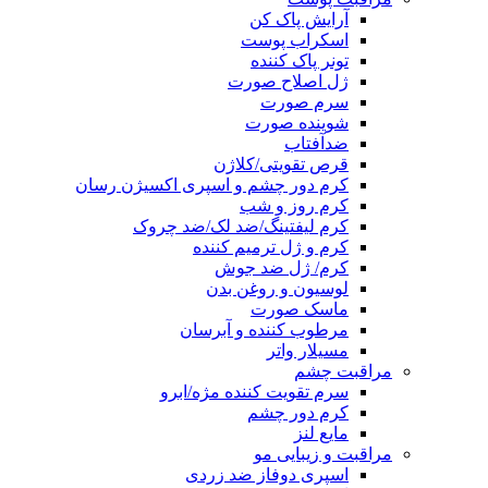
آرایش پاک کن
اسکراب پوست
تونر پاک کننده
ژل اصلاح صورت
سرم صورت
شوینده صورت
ضدآفتاب
قرص تقویتی/کلاژن
کرم دور چشم و اسپری اکسیژن رسان
کرم روز و شب
کرم لیفتینگ/ضد لک/ضد چروک
کرم و ژل ترمیم کننده
کرم/ ژل ضد جوش
لوسیون و روغن بدن
ماسک صورت
مرطوب کننده و آبرسان
مسیلار واتر
مراقبت چشم
سرم تقویت کننده مژه/ابرو
کرم دور چشم
مایع لنز
مراقبت و زیبایی مو
اسپری دوفاز ضد زردی