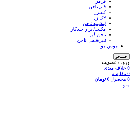
فرمر
قلم ناخن
کلینزر
لاک ژل
لیکوييد ناخن
مگنت/ابزار چندکار
ناخن گیر
نیپر/قیچی ناخن
موس مو
جستجو
ورود / عضویت
0
علاقه مندی
0
مقایسه
0
محصول
0
تومان
منو