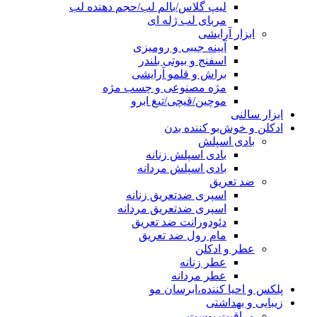
لیپ گلاس/بالم لب/حجم دهنده لب
مربای لب ژله ای
ابزار آرایشی
آیینه جیبی و رومیزی
اسفنج و بیوتی بلندر
براش و قلمو آرایشی
مژه مصنوعی و چسب مژه
موچین/قیچی/تیغ ابرو
ابزار سالنی
ادکلن و خوش‌بو کننده بدن
بادی اسپلش
بادی اسپلش زنانه
بادی اسپلش مردانه
ضد تعریق
اسپری ضدتعریق زنانه
اسپری ضدتعریق مردانه
دئودورانت ضد تعریق
مام رول ضد تعریق
عطر و ادکلن
عطر زنانه
عطر مردانه
پلکس و احیا کننده،ابرسان مو
زیبایی و بهداشتی
مراقبت پوست