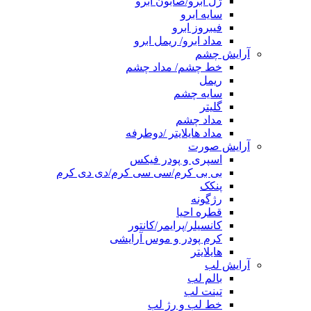
ژل ابرو/صابون ابرو
سایه ابرو
فیبروز ابرو
مداد ابرو/ ریمل ابرو
آرایش چشم
خط چشم/ مداد چشم
ریمل
سایه چشم
گلیتر
مداد چشم
مداد هایلایتر /دوطرفه
آرایش صورت
اسپری و پودر فیکس
بی بی کرم/سی سی کرم/دی دی کرم
پنکک
رژگونه
قطره احیا
کانسیلر/پرایمر/کانتور
کرم پودر و موس آرایشی
هایلایتر
آرایش لب
بالم لب
تینت لب
خط لب و رژ لب