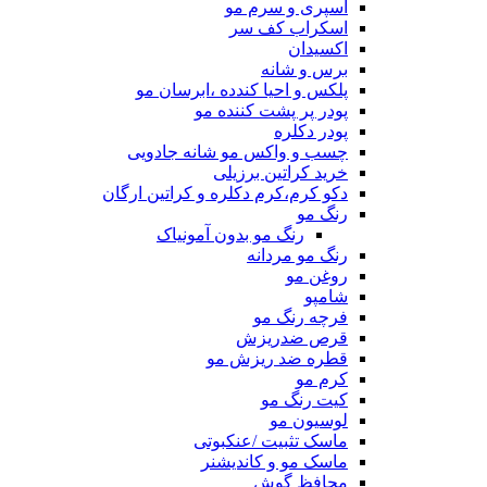
اسپری و سرم مو
اسکراب کف سر
اکسیدان
برس و شانه
پلکس و احیا کندده ،ابرسان مو
پودر پر پشت کننده مو
پودر دکلره
چسب و واکس مو شانه جادویی
خرید کراتین برزیلی
دکو کرم،کرم دکلره و کراتین ارگان
رنگ مو
رنگ مو بدون آمونیاک
رنگ مو مردانه
روغن مو
شامپو
فرچه رنگ مو
قرص ضدریزش
قطره ضد ریزش مو
کرم مو
کیت رنگ مو
لوسیون مو
ماسک تثبیت /عنکبوتی
ماسک مو و کاندیشنر
محافظ گوش