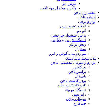
موس مو
واکس مو/ ژل مو/ تافت
عقب زن ناخن
کلینزر ناخن
لوازم برقی
اپیلاتور/شیور بدن
اتو مو
برس /سشوار چرخشی
دستگاه فر مو و بابلیس
ریش تراش
سشوار
مو زن بینی،گوش و ابرو
لوازم جانبی آرایشی
لوازم و متریال تخصصی ناخن
پد کلینزر
پرایمر ناخن
پلی ژل
پودر کاشت ناخن
تاپ کات/تاپ مات
دستگاه یو وی
رابر بیس
سوهان برقی
ضدقارچ