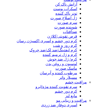
آرایش پاک کن
اسکراب پوست
تونر پاک کننده
ژل اصلاح صورت
سرم صورت
شوینده صورت
ضدآفتاب
قرص تقویتی/کلاژن
کرم دور چشم و اسپری اکسیژن رسان
کرم روز و شب
کرم لیفتینگ/ضد لک/ضد چروک
کرم و ژل ترمیم کننده
کرم/ ژل ضد جوش
لوسیون و روغن بدن
ماسک صورت
مرطوب کننده و آبرسان
مسیلار واتر
مراقبت چشم
سرم تقویت کننده مژه/ابرو
کرم دور چشم
مایع لنز
مراقبت و زیبایی مو
اسپری دوفاز ضد زردی