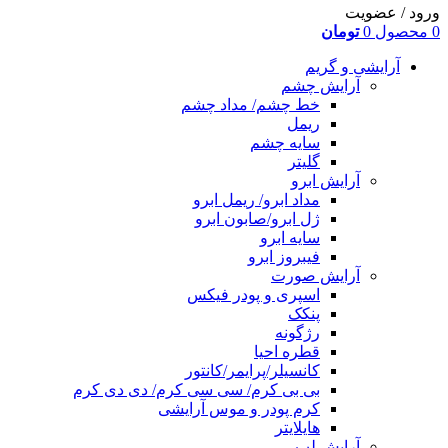
ورود / عضویت
0
محصول
0
تومان
آرایشی و گریم
آرایش چشم
خط چشم/ مداد چشم
ریمل
سایه چشم
گلیتر
آرایش ابرو
مداد ابرو/ ریمل ابرو
ژل ابرو/صابون ابرو
سایه ابرو
فیبروز ابرو
آرایش صورت
اسپری و پودر فیکس
پنکک
رژگونه
قطره احیا
کانسیلر/پرایمر/کانتور
بی بی کرم/ سی سی کرم/ دی دی کرم
کرم پودر و موس آرایشی
هایلایتر
آرایش لب