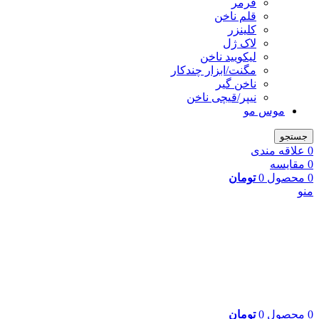
فرمر
قلم ناخن
کلینزر
لاک ژل
لیکوييد ناخن
مگنت/ابزار چندکار
ناخن گیر
نیپر/قیچی ناخن
موس مو
جستجو
0
علاقه مندی
0
مقایسه
0
محصول
0
تومان
منو
0
محصول
0
تومان