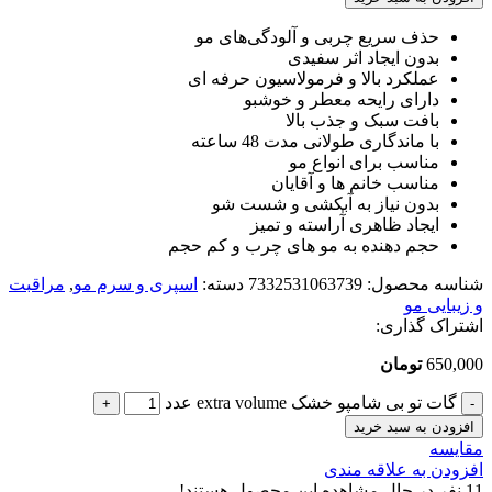
حذف سریع چربی و آلودگی‌های مو
بدون ایجاد اثر سفیدی
عملکرد بالا و فرمولاسیون حرفه ای
دارای رایحه معطر و خوشبو
بافت سبک و جذب بالا
با ماندگاری طولانی مدت 48 ساعته
مناسب برای انواع مو
مناسب خانم ها و آقایان
بدون نیاز به آبکشی و شست شو
ایجاد ظاهری آٰراسته و تمیز
حجم دهنده به مو های چرب و کم حجم
شناسه محصول:
7332531063739
دسته:
اسپری و سرم مو
,
مراقبت
و زیبایی مو
اشتراک گذاری:
650,000
تومان
گات تو بی شامپو خشک extra volume عدد
افزودن به سبد خرید
مقایسه
افزودن به علاقه مندی
11
نفر در حال مشاهده این محصول هستند!