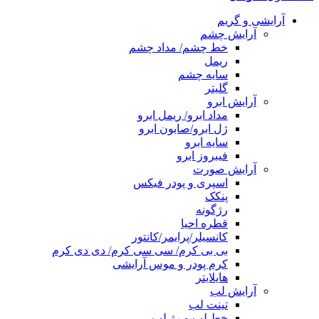
آرایشی و گریم
آرایش چشم
خط چشم/ مداد چشم
ریمل
سایه چشم
گلیتر
آرایش ابرو
مداد ابرو/ ریمل ابرو
ژل ابرو/صابون ابرو
سایه ابرو
فیبروز ابرو
آرایش صورت
اسپری و پودر فیکس
پنکک
رژگونه
قطره احیا
کانسیلر/پرایمر/کانتور
بی بی کرم/ سی سی کرم/ دی دی کرم
کرم پودر و موس آرایشی
هایلایتر
آرایش لب
تینت لب
خط لب و رژ لب