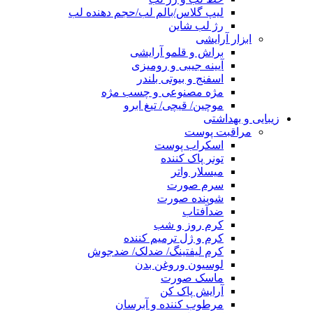
لیپ گلاس/بالم لب/حجم دهنده لب
رژ لب شاین
ابزار آرایشی
براش و قلمو آرایشی
آیینه جیبی و رومیزی
اسفنج و بیوتی بلندر
مژه مصنوعی و چسب مژه
موچین/ قیچی/ تیغ ابرو
زیبایی و بهداشتی
مراقبت پوست
اسکراب پوست
تونر پاک کننده
میسلار واتر
سرم صورت
شوینده صورت
ضدآفتاب
کرم روز و شب
کرم و ژل ترمیم کننده
کرم لیفتینگ/ ضدلک/ ضدجوش
لوسیون وروغن بدن
ماسک صورت
آرایش پاک کن
مرطوب کننده و آبرسان