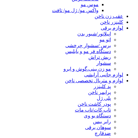
موس مو
واکس مو/ ژل مو/ تافت
عقب زن ناخن
کلینزر ناخن
لوازم برقی
اپیلاتور/شیور بدن
اتو مو
برس /سشوار چرخشی
دستگاه فر مو و بابلیس
ریش تراش
سشوار
مو زن بینی،گوش و ابرو
لوازم جانبی آرایشی
لوازم و متریال تخصصی ناخن
پد کلینزر
پرایمر ناخن
پلی ژل
پودر کاشت ناخن
تاپ کات/تاپ مات
دستگاه یو وی
رابر بیس
سوهان برقی
ضدقارچ