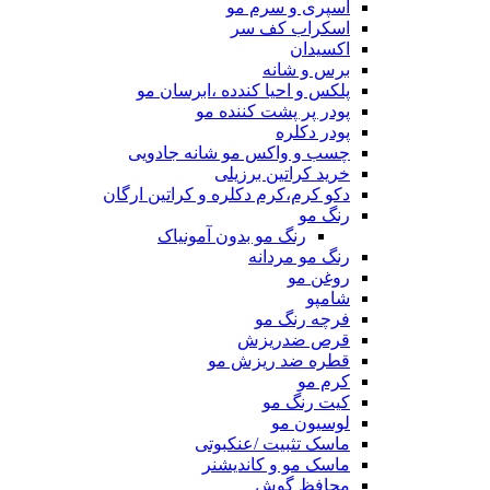
اسپری و سرم مو
اسکراب کف سر
اکسیدان
برس و شانه
پلکس و احیا کندده ،ابرسان مو
پودر پر پشت کننده مو
پودر دکلره
چسب و واکس مو شانه جادویی
خرید کراتین برزیلی
دکو کرم،کرم دکلره و کراتین ارگان
رنگ مو
رنگ مو بدون آمونیاک
رنگ مو مردانه
روغن مو
شامپو
فرچه رنگ مو
قرص ضدریزش
قطره ضد ریزش مو
کرم مو
کیت رنگ مو
لوسیون مو
ماسک تثبیت /عنکبوتی
ماسک مو و کاندیشنر
محافظ گوش