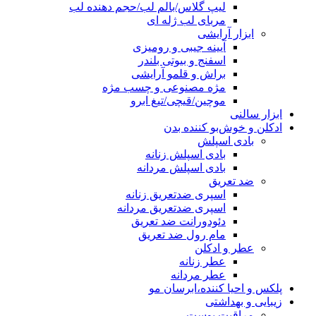
لیپ گلاس/بالم لب/حجم دهنده لب
مربای لب ژله ای
ابزار آرایشی
آیینه جیبی و رومیزی
اسفنج و بیوتی بلندر
براش و قلمو آرایشی
مژه مصنوعی و چسب مژه
موچین/قیچی/تیغ ابرو
ابزار سالنی
ادکلن و خوش‌بو کننده بدن
بادی اسپلش
بادی اسپلش زنانه
بادی اسپلش مردانه
ضد تعریق
اسپری ضدتعریق زنانه
اسپری ضدتعریق مردانه
دئودورانت ضد تعریق
مام رول ضد تعریق
عطر و ادکلن
عطر زنانه
عطر مردانه
پلکس و احیا کننده،ابرسان مو
زیبایی و بهداشتی
مراقبت پوست