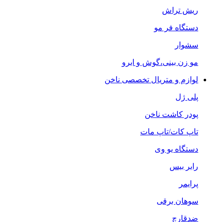
ریش تراش
دستگاه فر مو
سشوار
مو زن بینی،گوش و ابرو
لوازم و متریال تخصصی ناخن
پلی ژل
پودر کاشت ناخن
تاپ کات/تاپ مات
دستگاه یو وی
رابر بیس
پرایمر
سوهان برقی
ضدقارچ