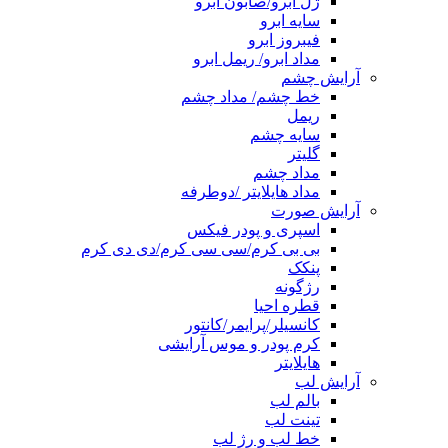
ژل ابرو/صابون ابرو
سایه ابرو
فیبروز ابرو
مداد ابرو/ ریمل ابرو
آرایش چشم
خط چشم/ مداد چشم
ریمل
سایه چشم
گلیتر
مداد چشم
مداد هایلایتر /دوطرفه
آرایش صورت
اسپری و پودر فیکس
بی بی کرم/سی سی کرم/دی دی کرم
پنکک
رژگونه
قطره احیا
کانسیلر/پرایمر/کانتور
کرم پودر و موس آرایشی
هایلایتر
آرایش لب
بالم لب
تینت لب
خط لب و رژ لب