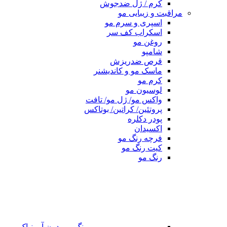
کرم / ژل ضدجوش
مراقبت و زیبایی مو
اسپری و سرم مو
اسکراب کف سر
روغن مو
شامپو
قرص ضدریزش
ماسک مو و کاندیشنر
کرم مو
لوسیون مو
واکس مو/ ژل مو/ تافت
پروتئین/ کراتین/ بوتاکس
پودر دکلره
اکسیدان
فرچه رنگ مو
کیت رنگ مو
رنگ مو
رنگ مو بدون آمونیاک