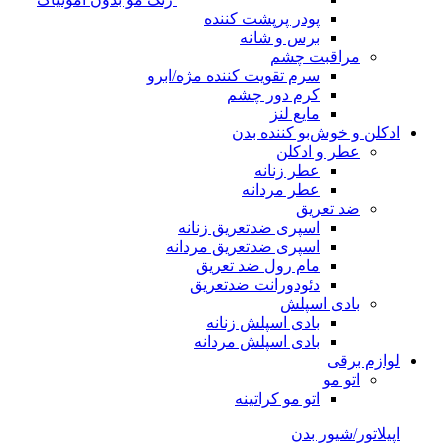
پودر پرپشت کننده
برس و شانه
مراقبت چشم
سرم تقویت کننده مژه/ابرو
کرم دور چشم
مایع لنز
ادکلن و خوش‌بو کننده بدن
عطر و ادکلن
عطر زنانه
عطر مردانه
ضد تعریق
اسپری ضدتعریق زنانه
اسپری ضدتعریق مردانه
مام رول ضد تعریق
دئودورانت ضدتعریق
بادی اسپلش
بادی اسپلش زنانه
بادی اسپلش مردانه
لوازم برقی
اتو مو
اتو مو کراتینه
اپیلاتور/شیور بدن