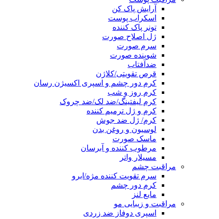
آرایش پاک کن
اسکراب پوست
تونر پاک کننده
ژل اصلاح صورت
سرم صورت
شوینده صورت
ضدآفتاب
قرص تقویتی/کلاژن
کرم دور چشم و اسپری اکسیژن رسان
کرم روز و شب
کرم لیفتینگ/ضد لک/ضد چروک
کرم و ژل ترمیم کننده
کرم/ ژل ضد جوش
لوسیون و روغن بدن
ماسک صورت
مرطوب کننده و آبرسان
مسیلار واتر
مراقبت چشم
سرم تقویت کننده مژه/ابرو
کرم دور چشم
مایع لنز
مراقبت و زیبایی مو
اسپری دوفاز ضد زردی