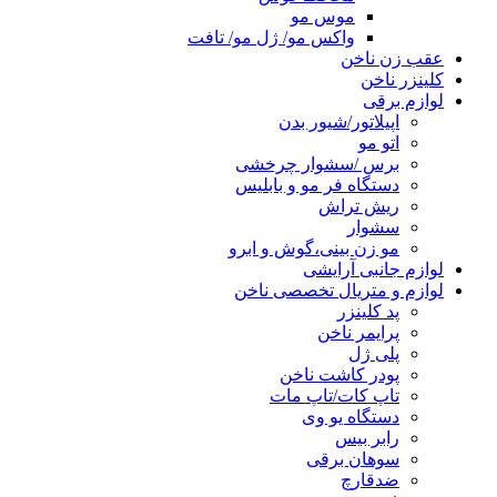
موس مو
واکس مو/ ژل مو/ تافت
عقب زن ناخن
کلینزر ناخن
لوازم برقی
اپیلاتور/شیور بدن
اتو مو
برس /سشوار چرخشی
دستگاه فر مو و بابلیس
ریش تراش
سشوار
مو زن بینی،گوش و ابرو
لوازم جانبی آرایشی
لوازم و متریال تخصصی ناخن
پد کلینزر
پرایمر ناخن
پلی ژل
پودر کاشت ناخن
تاپ کات/تاپ مات
دستگاه یو وی
رابر بیس
سوهان برقی
ضدقارچ