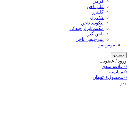
فرمر
قلم ناخن
کلینزر
لاک ژل
لیکوييد ناخن
مگنت/ابزار چندکار
ناخن گیر
نیپر/قیچی ناخن
موس مو
جستجو
ورود / عضویت
0
علاقه مندی
0
مقایسه
0
محصول
0
تومان
منو