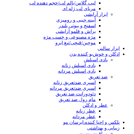
لیپ گلاس/بالم لب/حجم دهنده لب
مربای لب ژله ای
ابزار آرایشی
آیینه جیبی و رومیزی
اسفنج و بیوتی بلندر
براش و قلمو آرایشی
مژه مصنوعی و چسب مژه
موچین/قیچی/تیغ ابرو
ابزار سالنی
ادکلن و خوش‌بو کننده بدن
بادی اسپلش
بادی اسپلش زنانه
بادی اسپلش مردانه
ضد تعریق
اسپری ضدتعریق زنانه
اسپری ضدتعریق مردانه
دئودورانت ضد تعریق
مام رول ضد تعریق
عطر و ادکلن
عطر زنانه
عطر مردانه
پلکس و احیا کننده،ابرسان مو
زیبایی و بهداشتی
مراقبت پوست