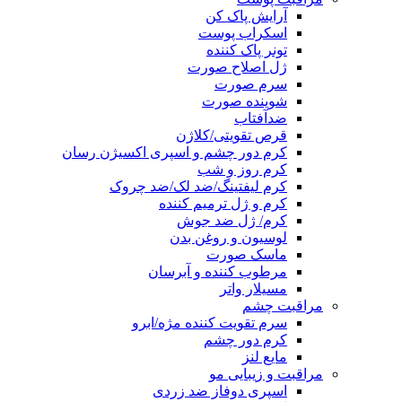
آرایش پاک کن
اسکراب پوست
تونر پاک کننده
ژل اصلاح صورت
سرم صورت
شوینده صورت
ضدآفتاب
قرص تقویتی/کلاژن
کرم دور چشم و اسپری اکسیژن رسان
کرم روز و شب
کرم لیفتینگ/ضد لک/ضد چروک
کرم و ژل ترمیم کننده
کرم/ ژل ضد جوش
لوسیون و روغن بدن
ماسک صورت
مرطوب کننده و آبرسان
مسیلار واتر
مراقبت چشم
سرم تقویت کننده مژه/ابرو
کرم دور چشم
مایع لنز
مراقبت و زیبایی مو
اسپری دوفاز ضد زردی