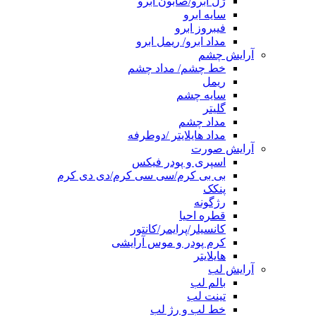
ژل ابرو/صابون ابرو
سایه ابرو
فیبروز ابرو
مداد ابرو/ ریمل ابرو
آرایش چشم
خط چشم/ مداد چشم
ریمل
سایه چشم
گلیتر
مداد چشم
مداد هایلایتر /دوطرفه
آرایش صورت
اسپری و پودر فیکس
بی بی کرم/سی سی کرم/دی دی کرم
پنکک
رژگونه
قطره احیا
کانسیلر/پرایمر/کانتور
کرم پودر و موس آرایشی
هایلایتر
آرایش لب
بالم لب
تینت لب
خط لب و رژ لب