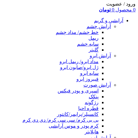
ورود / عضویت
0
محصول
0
تومان
آرایشی و گریم
آرایش چشم
خط چشم/ مداد چشم
ریمل
سایه چشم
گلیتر
آرایش ابرو
مداد ابرو/ ریمل ابرو
ژل ابرو/صابون ابرو
سایه ابرو
فیبروز ابرو
آرایش صورت
اسپری و پودر فیکس
پنکک
رژگونه
قطره احیا
کانسیلر/پرایمر/کانتور
بی بی کرم/ سی سی کرم/ دی دی کرم
کرم پودر و موس آرایشی
هایلایتر
آرایش لب