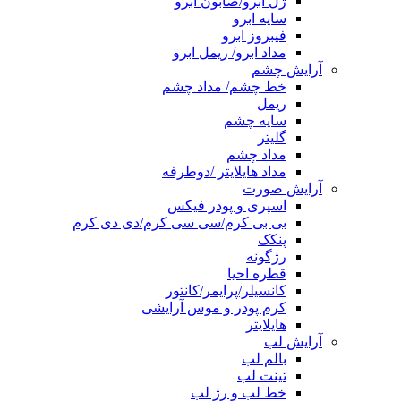
ژل ابرو/صابون ابرو
سایه ابرو
فیبروز ابرو
مداد ابرو/ ریمل ابرو
آرایش چشم
خط چشم/ مداد چشم
ریمل
سایه چشم
گلیتر
مداد چشم
مداد هایلایتر /دوطرفه
آرایش صورت
اسپری و پودر فیکس
بی بی کرم/سی سی کرم/دی دی کرم
پنکک
رژگونه
قطره احیا
کانسیلر/پرایمر/کانتور
کرم پودر و موس آرایشی
هایلایتر
آرایش لب
بالم لب
تینت لب
خط لب و رژ لب