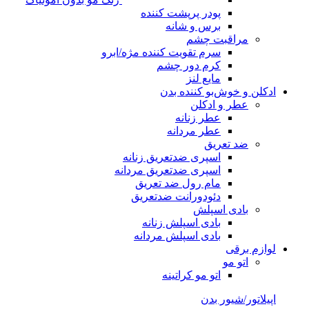
پودر پرپشت کننده
برس و شانه
مراقبت چشم
سرم تقویت کننده مژه/ابرو
کرم دور چشم
مایع لنز
ادکلن و خوش‌بو کننده بدن
عطر و ادکلن
عطر زنانه
عطر مردانه
ضد تعریق
اسپری ضدتعریق زنانه
اسپری ضدتعریق مردانه
مام رول ضد تعریق
دئودورانت ضدتعریق
بادی اسپلش
بادی اسپلش زنانه
بادی اسپلش مردانه
لوازم برقی
اتو مو
اتو مو کراتینه
اپیلاتور/شیور بدن