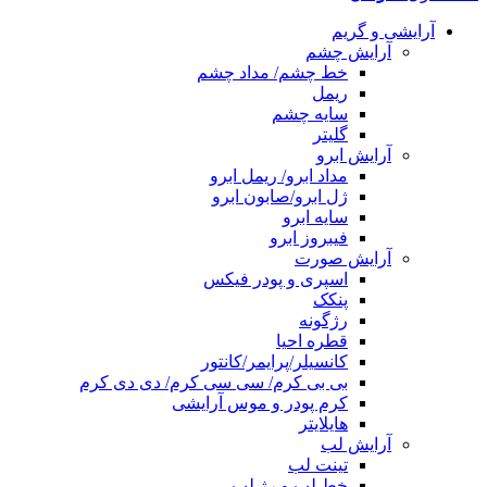
آرایشی و گریم
آرایش چشم
خط چشم/ مداد چشم
ریمل
سایه چشم
گلیتر
آرایش ابرو
مداد ابرو/ ریمل ابرو
ژل ابرو/صابون ابرو
سایه ابرو
فیبروز ابرو
آرایش صورت
اسپری و پودر فیکس
پنکک
رژگونه
قطره احیا
کانسیلر/پرایمر/کانتور
بی بی کرم/ سی سی کرم/ دی دی کرم
کرم پودر و موس آرایشی
هایلایتر
آرایش لب
تینت لب
خط لب و رژ لب