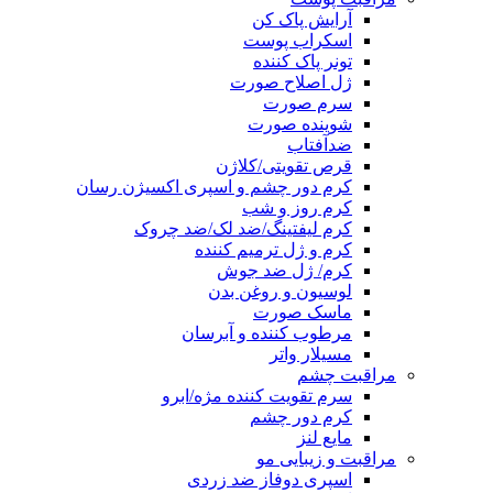
آرایش پاک کن
اسکراب پوست
تونر پاک کننده
ژل اصلاح صورت
سرم صورت
شوینده صورت
ضدآفتاب
قرص تقویتی/کلاژن
کرم دور چشم و اسپری اکسیژن رسان
کرم روز و شب
کرم لیفتینگ/ضد لک/ضد چروک
کرم و ژل ترمیم کننده
کرم/ ژل ضد جوش
لوسیون و روغن بدن
ماسک صورت
مرطوب کننده و آبرسان
مسیلار واتر
مراقبت چشم
سرم تقویت کننده مژه/ابرو
کرم دور چشم
مایع لنز
مراقبت و زیبایی مو
اسپری دوفاز ضد زردی