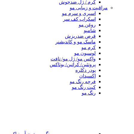
کرم / ژل ضدجوش
مراقبت و زیبایی مو
اسپری و سرم مو
اسکراب کف سر
روغن مو
شامپو
قرص ضدریزش
ماسک مو و کاندیشنر
کرم مو
لوسیون مو
واکس مو/ ژل مو/ تافت
پروتئین/ کراتین/ بوتاکس
پودر دکلره
اکسیدان
فرچه رنگ مو
کیت رنگ مو
رنگ مو
رنگ مو بدون آمونیاک