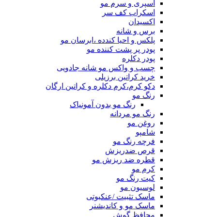
اسپری و سرم مو
اسکراب کف سر
اکسیدان
برس و شانه
پلکس و احیا کندده ،ابرسان مو
پودر پر پشت کننده مو
پودر دکلره
چسب و واکس مو شانه جادویی
خرید کراتین برزیلی
دکو کرم،کرم دکلره و کراتین ارگان
رنگ مو
رنگ مو بدون آمونیاک
رنگ مو مردانه
روغن مو
شامپو
فرچه رنگ مو
قرص ضدریزش
قطره ضد ریزش مو
کرم مو
کیت رنگ مو
لوسیون مو
ماسک تثبیت /عنکبوتی
ماسک مو و کاندیشنر
محافظ گوش