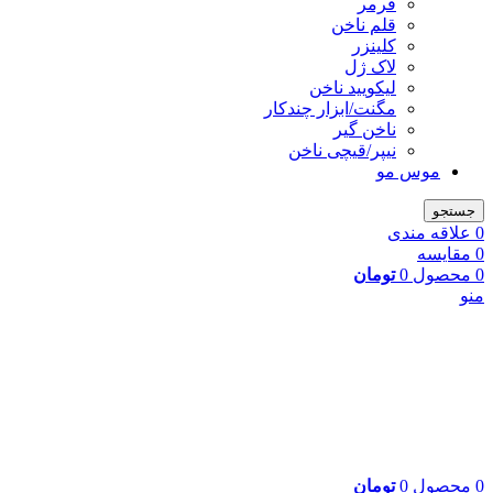
فرمر
قلم ناخن
کلینزر
لاک ژل
لیکوييد ناخن
مگنت/ابزار چندکار
ناخن گیر
نیپر/قیچی ناخن
موس مو
جستجو
0
علاقه مندی
0
مقایسه
0
محصول
0
تومان
منو
0
محصول
0
تومان