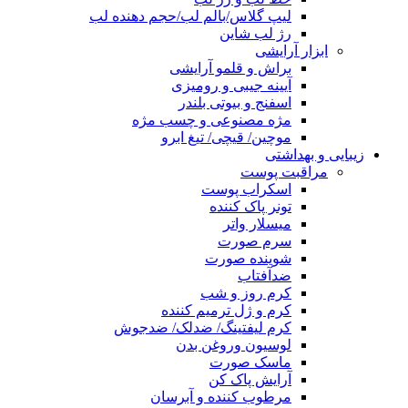
لیپ گلاس/بالم لب/حجم دهنده لب
رژ لب شاین
ابزار آرایشی
براش و قلمو آرایشی
آیینه جیبی و رومیزی
اسفنج و بیوتی بلندر
مژه مصنوعی و چسب مژه
موچین/ قیچی/ تیغ ابرو
زیبایی و بهداشتی
مراقبت پوست
اسکراب پوست
تونر پاک کننده
میسلار واتر
سرم صورت
شوینده صورت
ضدآفتاب
کرم روز و شب
کرم و ژل ترمیم کننده
کرم لیفتینگ/ ضدلک/ ضدجوش
لوسیون وروغن بدن
ماسک صورت
آرایش پاک کن
مرطوب کننده و آبرسان