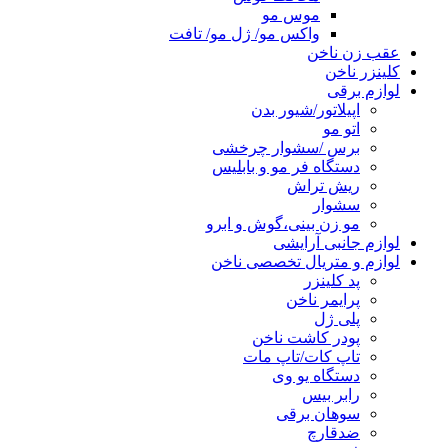
موس مو
واکس مو/ ژل مو/ تافت
عقب زن ناخن
کلینزر ناخن
لوازم برقی
اپیلاتور/شیور بدن
اتو مو
برس /سشوار چرخشی
دستگاه فر مو و بابلیس
ریش تراش
سشوار
مو زن بینی،گوش و ابرو
لوازم جانبی آرایشی
لوازم و متریال تخصصی ناخن
پد کلینزر
پرایمر ناخن
پلی ژل
پودر کاشت ناخن
تاپ کات/تاپ مات
دستگاه یو وی
رابر بیس
سوهان برقی
ضدقارچ