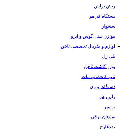
ریش تراش
دستگاه فر مو
سشوار
مو زن بینی،گوش و ابرو
لوازم و متریال تخصصی ناخن
پلی ژل
پودر کاشت ناخن
تاپ کات/تاپ مات
دستگاه یو وی
رابر بیس
پرایمر
سوهان برقی
ضدقارچ