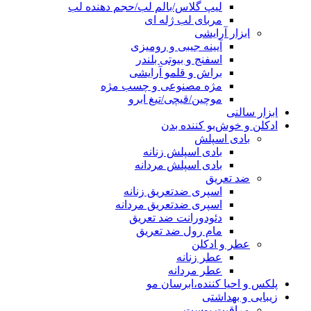
لیپ گلاس/بالم لب/حجم دهنده لب
مربای لب ژله ای
ابزار آرایشی
آیینه جیبی و رومیزی
اسفنج و بیوتی بلندر
براش و قلمو آرایشی
مژه مصنوعی و چسب مژه
موچین/قیچی/تیغ ابرو
ابزار سالنی
ادکلن و خوش‌بو کننده بدن
بادی اسپلش
بادی اسپلش زنانه
بادی اسپلش مردانه
ضد تعریق
اسپری ضدتعریق زنانه
اسپری ضدتعریق مردانه
دئودورانت ضد تعریق
مام رول ضد تعریق
عطر و ادکلن
عطر زنانه
عطر مردانه
پلکس و احیا کننده،ابرسان مو
زیبایی و بهداشتی
مراقبت پوست