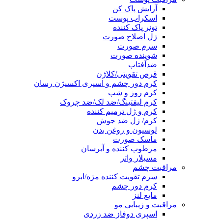
آرایش پاک کن
اسکراب پوست
تونر پاک کننده
ژل اصلاح صورت
سرم صورت
شوینده صورت
ضدآفتاب
قرص تقویتی/کلاژن
کرم دور چشم و اسپری اکسیژن رسان
کرم روز و شب
کرم لیفتینگ/ضد لک/ضد چروک
کرم و ژل ترمیم کننده
کرم/ ژل ضد جوش
لوسیون و روغن بدن
ماسک صورت
مرطوب کننده و آبرسان
مسیلار واتر
مراقبت چشم
سرم تقویت کننده مژه/ابرو
کرم دور چشم
مایع لنز
مراقبت و زیبایی مو
اسپری دوفاز ضد زردی