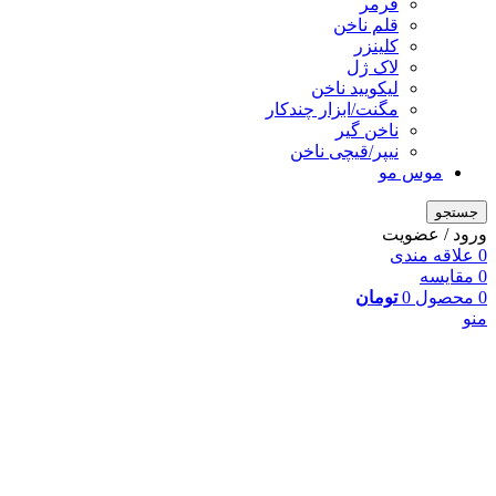
فرمر
قلم ناخن
کلینزر
لاک ژل
لیکوييد ناخن
مگنت/ابزار چندکار
ناخن گیر
نیپر/قیچی ناخن
موس مو
جستجو
ورود / عضویت
0
علاقه مندی
0
مقایسه
0
محصول
0
تومان
منو