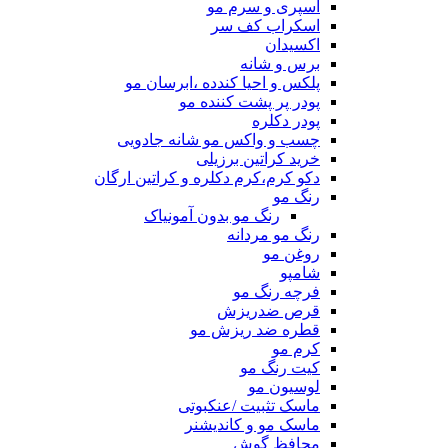
اسپری و سرم مو
اسکراب کف سر
اکسیدان
برس و شانه
پلکس و احیا کندده ،ابرسان مو
پودر پر پشت کننده مو
پودر دکلره
چسب و واکس مو شانه جادویی
خرید کراتین برزیلی
دکو کرم،کرم دکلره و کراتین ارگان
رنگ مو
رنگ مو بدون آمونیاک
رنگ مو مردانه
روغن مو
شامپو
فرچه رنگ مو
قرص ضدریزش
قطره ضد ریزش مو
کرم مو
کیت رنگ مو
لوسیون مو
ماسک تثبیت /عنکبوتی
ماسک مو و کاندیشنر
محافظ گوش