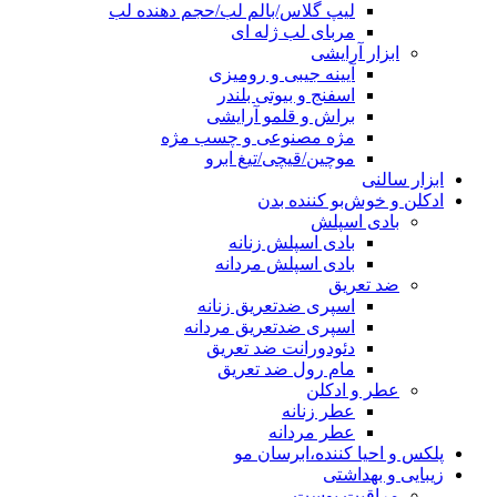
لیپ گلاس/بالم لب/حجم دهنده لب
مربای لب ژله ای
ابزار آرایشی
آیینه جیبی و رومیزی
اسفنج و بیوتی بلندر
براش و قلمو آرایشی
مژه مصنوعی و چسب مژه
موچین/قیچی/تیغ ابرو
ابزار سالنی
ادکلن و خوش‌بو کننده بدن
بادی اسپلش
بادی اسپلش زنانه
بادی اسپلش مردانه
ضد تعریق
اسپری ضدتعریق زنانه
اسپری ضدتعریق مردانه
دئودورانت ضد تعریق
مام رول ضد تعریق
عطر و ادکلن
عطر زنانه
عطر مردانه
پلکس و احیا کننده،ابرسان مو
زیبایی و بهداشتی
مراقبت پوست