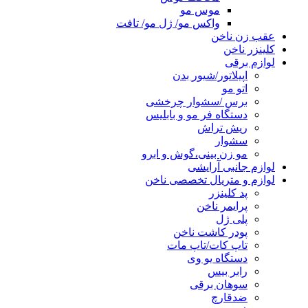
موس مو
واکس مو/ ژل مو/ تافت
عقب زن ناخن
کلینزر ناخن
لوازم برقی
اپیلاتور/شیور بدن
اتو مو
برس /سشوار چرخشی
دستگاه فر مو و بابلیس
ریش تراش
سشوار
مو زن بینی،گوش و ابرو
لوازم جانبی آرایشی
لوازم و متریال تخصصی ناخن
پد کلینزر
پرایمر ناخن
پلی ژل
پودر کاشت ناخن
تاپ کات/تاپ مات
دستگاه یو وی
رابر بیس
سوهان برقی
ضدقارچ