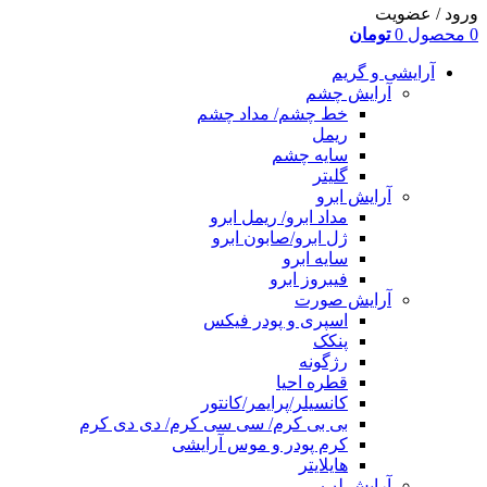
ورود / عضویت
0
محصول
0
تومان
آرایشی و گریم
آرایش چشم
خط چشم/ مداد چشم
ریمل
سایه چشم
گلیتر
آرایش ابرو
مداد ابرو/ ریمل ابرو
ژل ابرو/صابون ابرو
سایه ابرو
فیبروز ابرو
آرایش صورت
اسپری و پودر فیکس
پنکک
رژگونه
قطره احیا
کانسیلر/پرایمر/کانتور
بی بی کرم/ سی سی کرم/ دی دی کرم
کرم پودر و موس آرایشی
هایلایتر
آرایش لب