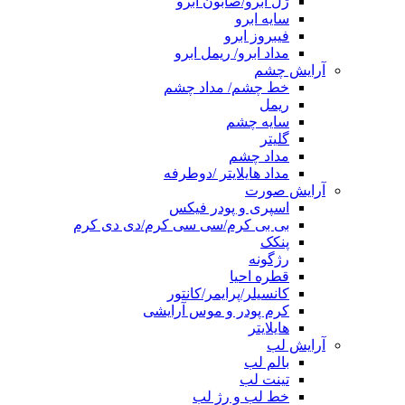
ژل ابرو/صابون ابرو
سایه ابرو
فیبروز ابرو
مداد ابرو/ ریمل ابرو
آرایش چشم
خط چشم/ مداد چشم
ریمل
سایه چشم
گلیتر
مداد چشم
مداد هایلایتر /دوطرفه
آرایش صورت
اسپری و پودر فیکس
بی بی کرم/سی سی کرم/دی دی کرم
پنکک
رژگونه
قطره احیا
کانسیلر/پرایمر/کانتور
کرم پودر و موس آرایشی
هایلایتر
آرایش لب
بالم لب
تینت لب
خط لب و رژ لب