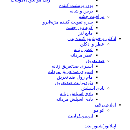
پودر پرپشت کننده
برس و شانه
مراقبت چشم
سرم تقویت کننده مژه/ابرو
کرم دور چشم
مایع لنز
ادکلن و خوش‌بو کننده بدن
عطر و ادکلن
عطر زنانه
عطر مردانه
ضد تعریق
اسپری ضدتعریق زنانه
اسپری ضدتعریق مردانه
مام رول ضد تعریق
دئودورانت ضدتعریق
بادی اسپلش
بادی اسپلش زنانه
بادی اسپلش مردانه
لوازم برقی
اتو مو
اتو مو کراتینه
اپیلاتور/شیور بدن