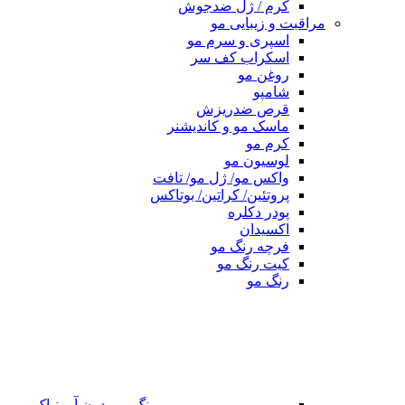
کرم / ژل ضدجوش
مراقبت و زیبایی مو
اسپری و سرم مو
اسکراب کف سر
روغن مو
شامپو
قرص ضدریزش
ماسک مو و کاندیشنر
کرم مو
لوسیون مو
واکس مو/ ژل مو/ تافت
پروتئین/ کراتین/ بوتاکس
پودر دکلره
اکسیدان
فرچه رنگ مو
کیت رنگ مو
رنگ مو
رنگ مو بدون آمونیاک