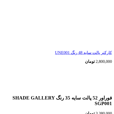
کارکتر پالت سایه 48 رنگ UNE001
2,800,000
تومان
اتمام موجودی
بزرگنمایی تصویر
فوراور 52 پالت سایه 35 رنگ SHADE GALLERY
SGP001
3,380,000
تومان