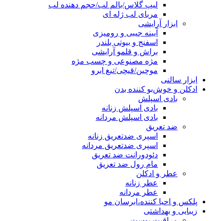
لیپ گلاس/بالم لب/حجم دهنده لب
مربای لب ژله ای
ابزار آرایشی
آیینه جیبی و رومیزی
اسفنج و بیوتی بلندر
براش و قلمو آرایشی
مژه مصنوعی و چسب مژه
موچین/قیچی/تیغ ابرو
ابزار سالنی
ادکلن و خوش‌بو کننده بدن
بادی اسپلش
بادی اسپلش زنانه
بادی اسپلش مردانه
ضد تعریق
اسپری ضدتعریق زنانه
اسپری ضدتعریق مردانه
دئودورانت ضد تعریق
مام رول ضد تعریق
عطر و ادکلن
عطر زنانه
عطر مردانه
پلکس و احیا کننده،ابرسان مو
زیبایی و بهداشتی
مراقبت پوست