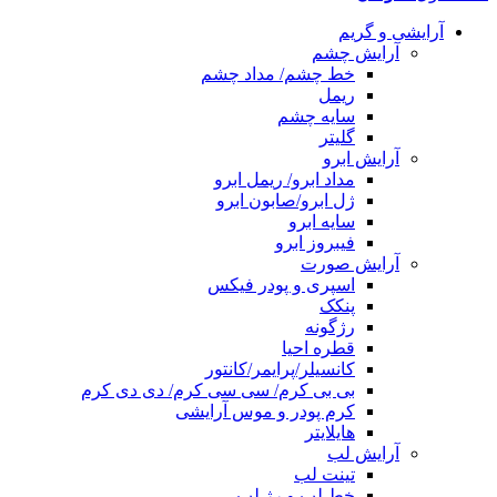
آرایشی و گریم
آرایش چشم
خط چشم/ مداد چشم
ریمل
سایه چشم
گلیتر
آرایش ابرو
مداد ابرو/ ریمل ابرو
ژل ابرو/صابون ابرو
سایه ابرو
فیبروز ابرو
آرایش صورت
اسپری و پودر فیکس
پنکک
رژگونه
قطره احیا
کانسیلر/پرایمر/کانتور
بی بی کرم/ سی سی کرم/ دی دی کرم
کرم پودر و موس آرایشی
هایلایتر
آرایش لب
تینت لب
خط لب و رژ لب