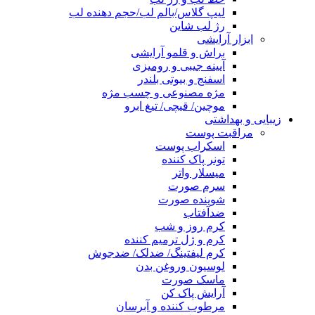
لیپ گلاس/بالم لب/حجم دهنده لب
رژ لب شاین
ابزار آرایشی
براش و قلمو آرایشی
آیینه جیبی و رومیزی
اسفنج و بیوتی بلندر
مژه مصنوعی و چسب مژه
موچین/ قیچی/ تیغ ابرو
زیبایی و بهداشتی
مراقبت پوست
اسکراب پوست
تونر پاک کننده
میسلار واتر
سرم صورت
شوینده صورت
ضدآفتاب
کرم روز و شب
کرم و ژل ترمیم کننده
کرم لیفتینگ/ ضدلک/ ضدجوش
لوسیون وروغن بدن
ماسک صورت
آرایش پاک کن
مرطوب کننده و آبرسان