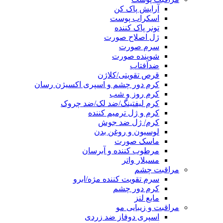
آرایش پاک کن
اسکراب پوست
تونر پاک کننده
ژل اصلاح صورت
سرم صورت
شوینده صورت
ضدآفتاب
قرص تقویتی/کلاژن
کرم دور چشم و اسپری اکسیژن رسان
کرم روز و شب
کرم لیفتینگ/ضد لک/ضد چروک
کرم و ژل ترمیم کننده
کرم/ ژل ضد جوش
لوسیون و روغن بدن
ماسک صورت
مرطوب کننده و آبرسان
مسیلار واتر
مراقبت چشم
سرم تقویت کننده مژه/ابرو
کرم دور چشم
مایع لنز
مراقبت و زیبایی مو
اسپری دوفاز ضد زردی