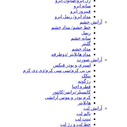
ژل ابرو/صابون ابرو
سایه ابرو
فیبروز ابرو
مداد ابرو/ ریمل ابرو
آرایش چشم
خط چشم/ مداد چشم
ریمل
سایه چشم
گلیتر
مداد چشم
مداد هایلایتر /دوطرفه
آرایش صورت
اسپری و پودر فیکس
بی بی کرم/سی سی کرم/دی دی کرم
پنکک
رژگونه
قطره احیا
کانسیلر/پرایمر/کانتور
کرم پودر و موس آرایشی
هایلایتر
آرایش لب
بالم لب
تینت لب
خط لب و رژ لب