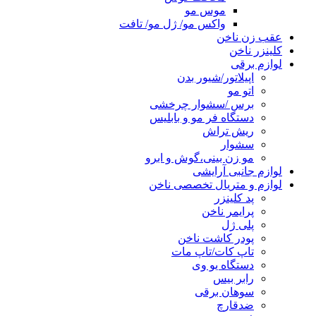
موس مو
واکس مو/ ژل مو/ تافت
عقب زن ناخن
کلینزر ناخن
لوازم برقی
اپیلاتور/شیور بدن
اتو مو
برس /سشوار چرخشی
دستگاه فر مو و بابلیس
ریش تراش
سشوار
مو زن بینی،گوش و ابرو
لوازم جانبی آرایشی
لوازم و متریال تخصصی ناخن
پد کلینزر
پرایمر ناخن
پلی ژل
پودر کاشت ناخن
تاپ کات/تاپ مات
دستگاه یو وی
رابر بیس
سوهان برقی
ضدقارچ