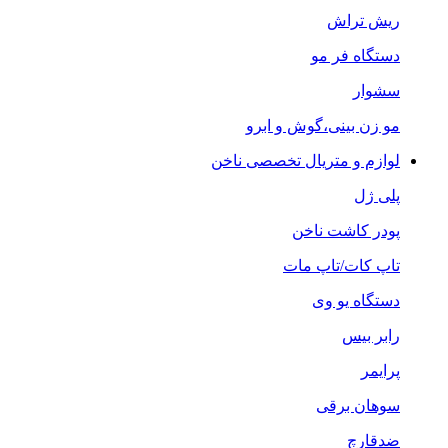
ریش تراش
دستگاه فر مو
سشوار
مو زن بینی،گوش و ابرو
لوازم و متریال تخصصی ناخن
پلی ژل
پودر کاشت ناخن
تاپ کات/تاپ مات
دستگاه یو وی
رابر بیس
پرایمر
سوهان برقی
ضدقارچ