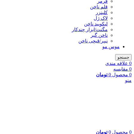
فرمر
قلم ناخن
کلینزر
لاک ژل
لیکوييد ناخن
مگنت/ابزار چندکار
ناخن گیر
نیپر/قیچی ناخن
موس مو
جستجو
0
علاقه مندی
0
مقایسه
0
محصول
0
تومان
منو
0
محصول
0
تومان