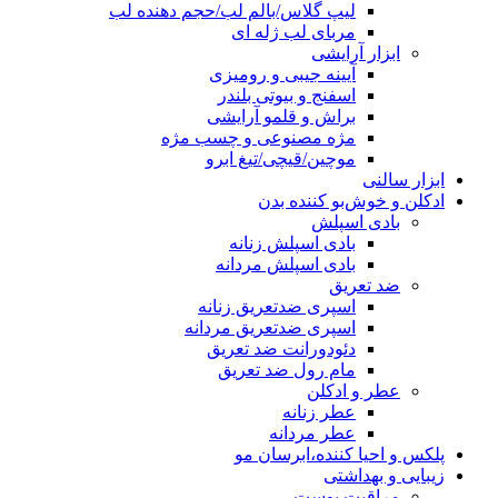
لیپ گلاس/بالم لب/حجم دهنده لب
مربای لب ژله ای
ابزار آرایشی
آیینه جیبی و رومیزی
اسفنج و بیوتی بلندر
براش و قلمو آرایشی
مژه مصنوعی و چسب مژه
موچین/قیچی/تیغ ابرو
ابزار سالنی
ادکلن و خوش‌بو کننده بدن
بادی اسپلش
بادی اسپلش زنانه
بادی اسپلش مردانه
ضد تعریق
اسپری ضدتعریق زنانه
اسپری ضدتعریق مردانه
دئودورانت ضد تعریق
مام رول ضد تعریق
عطر و ادکلن
عطر زنانه
عطر مردانه
پلکس و احیا کننده،ابرسان مو
زیبایی و بهداشتی
مراقبت پوست