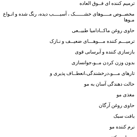
ترمیم کننده ای فــوق العاده
مخصــوص مــــوهای خشــــــک ، آسیــــب دیده، رنگ شده و انـواع
مـوها
حاوی روغن ماکــادامیا طبیــعی
ترمیـــم کننده مـــوهـــای ضعیــف و نـازک
بازسازی کننده و آبرسانی قوی
بدون وزن کردن مــو،جوانسازی
تارهای مـــو،درخشندگی،انعطــاف پذیری و
حالت دهندگی آسان به مو
مغذی مو
حاوی روغن آرگان
بافت سبک
نرم کننده مو