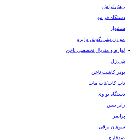
ریش تراش
دستگاه فر مو
سشوار
مو زن بینی،گوش و ابرو
لوازم و متریال تخصصی ناخن
پلی ژل
پودر کاشت ناخن
تاپ کات/تاپ مات
دستگاه یو وی
رابر بیس
پرایمر
سوهان برقی
ضدقارچ