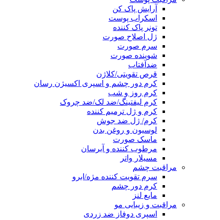
آرایش پاک کن
اسکراب پوست
تونر پاک کننده
ژل اصلاح صورت
سرم صورت
شوینده صورت
ضدآفتاب
قرص تقویتی/کلاژن
کرم دور چشم و اسپری اکسیژن رسان
کرم روز و شب
کرم لیفتینگ/ضد لک/ضد چروک
کرم و ژل ترمیم کننده
کرم/ ژل ضد جوش
لوسیون و روغن بدن
ماسک صورت
مرطوب کننده و آبرسان
مسیلار واتر
مراقبت چشم
سرم تقویت کننده مژه/ابرو
کرم دور چشم
مایع لنز
مراقبت و زیبایی مو
اسپری دوفاز ضد زردی