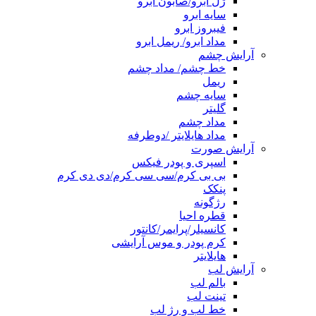
ژل ابرو/صابون ابرو
سایه ابرو
فیبروز ابرو
مداد ابرو/ ریمل ابرو
آرایش چشم
خط چشم/ مداد چشم
ریمل
سایه چشم
گلیتر
مداد چشم
مداد هایلایتر /دوطرفه
آرایش صورت
اسپری و پودر فیکس
بی بی کرم/سی سی کرم/دی دی کرم
پنکک
رژگونه
قطره احیا
کانسیلر/پرایمر/کانتور
کرم پودر و موس آرایشی
هایلایتر
آرایش لب
بالم لب
تینت لب
خط لب و رژ لب