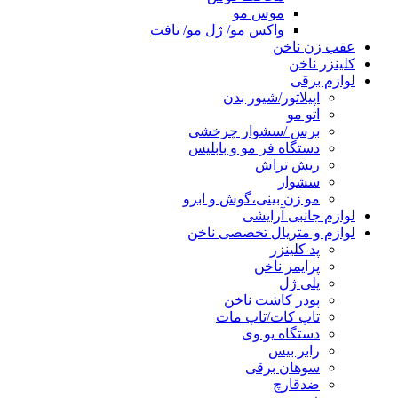
موس مو
واکس مو/ ژل مو/ تافت
عقب زن ناخن
کلینزر ناخن
لوازم برقی
اپیلاتور/شیور بدن
اتو مو
برس /سشوار چرخشی
دستگاه فر مو و بابلیس
ریش تراش
سشوار
مو زن بینی،گوش و ابرو
لوازم جانبی آرایشی
لوازم و متریال تخصصی ناخن
پد کلینزر
پرایمر ناخن
پلی ژل
پودر کاشت ناخن
تاپ کات/تاپ مات
دستگاه یو وی
رابر بیس
سوهان برقی
ضدقارچ