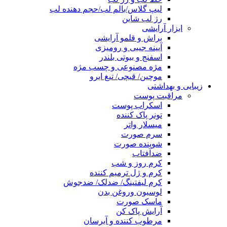
لیپ گلاس/بالم لب/حجم دهنده لب
رژ لب شاین
ابزار آرایشی
براش و قلمو آرایشی
آیینه جیبی و رومیزی
اسفنج و بیوتی بلندر
مژه مصنوعی و چسب مژه
موچین/ قیچی/ تیغ ابرو
زیبایی و بهداشتی
مراقبت پوست
اسکراب پوست
تونر پاک کننده
میسلار واتر
سرم صورت
شوینده صورت
ضدآفتاب
کرم روز و شب
کرم و ژل ترمیم کننده
کرم لیفتینگ/ ضدلک/ ضدجوش
لوسیون وروغن بدن
ماسک صورت
آرایش پاک کن
مرطوب کننده و آبرسان