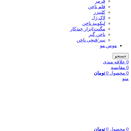
فرمر
قلم ناخن
کلینزر
لاک ژل
لیکوييد ناخن
مگنت/ابزار چندکار
ناخن گیر
نیپر/قیچی ناخن
موس مو
جستجو
0
علاقه مندی
0
مقایسه
0
محصول
0
تومان
منو
0
محصول
0
تومان