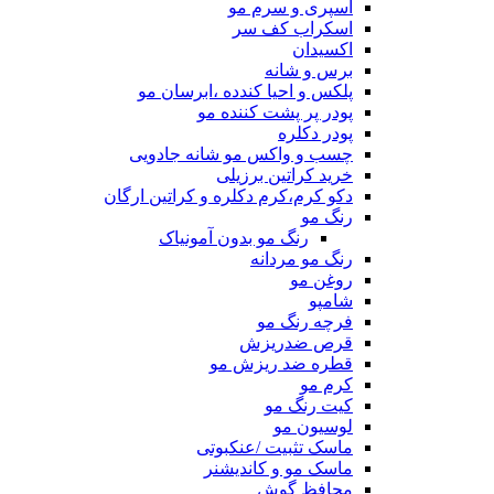
اسپری و سرم مو
اسکراب کف سر
اکسیدان
برس و شانه
پلکس و احیا کندده ،ابرسان مو
پودر پر پشت کننده مو
پودر دکلره
چسب و واکس مو شانه جادویی
خرید کراتین برزیلی
دکو کرم،کرم دکلره و کراتین ارگان
رنگ مو
رنگ مو بدون آمونیاک
رنگ مو مردانه
روغن مو
شامپو
فرچه رنگ مو
قرص ضدریزش
قطره ضد ریزش مو
کرم مو
کیت رنگ مو
لوسیون مو
ماسک تثبیت /عنکبوتی
ماسک مو و کاندیشنر
محافظ گوش