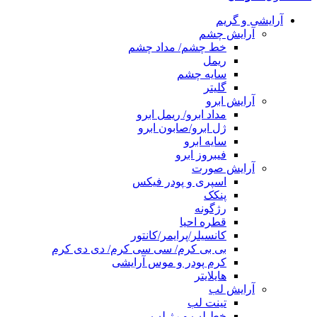
آرایشی و گریم
آرایش چشم
خط چشم/ مداد چشم
ریمل
سایه چشم
گلیتر
آرایش ابرو
مداد ابرو/ ریمل ابرو
ژل ابرو/صابون ابرو
سایه ابرو
فیبروز ابرو
آرایش صورت
اسپری و پودر فیکس
پنکک
رژگونه
قطره احیا
کانسیلر/پرایمر/کانتور
بی بی کرم/ سی سی کرم/ دی دی کرم
کرم پودر و موس آرایشی
هایلایتر
آرایش لب
تینت لب
خط لب و رژ لب