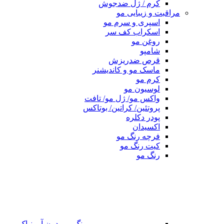
کرم / ژل ضدجوش
مراقبت و زیبایی مو
اسپری و سرم مو
اسکراب کف سر
روغن مو
شامپو
قرص ضدریزش
ماسک مو و کاندیشنر
کرم مو
لوسیون مو
واکس مو/ ژل مو/ تافت
پروتئین/ کراتین/ بوتاکس
پودر دکلره
اکسیدان
فرچه رنگ مو
کیت رنگ مو
رنگ مو
رنگ مو بدون آمونیاک