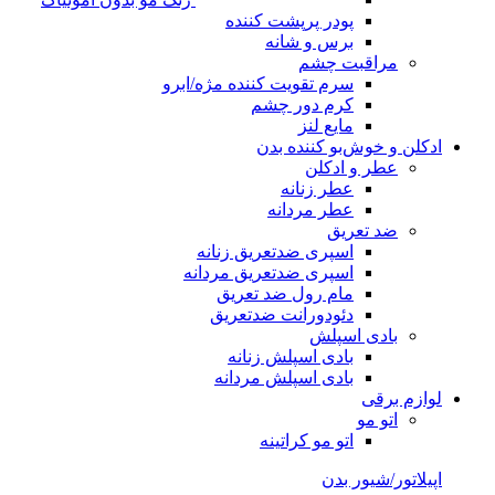
پودر پرپشت کننده
برس و شانه
مراقبت چشم
سرم تقویت کننده مژه/ابرو
کرم دور چشم
مایع لنز
ادکلن و خوش‌بو کننده بدن
عطر و ادکلن
عطر زنانه
عطر مردانه
ضد تعریق
اسپری ضدتعریق زنانه
اسپری ضدتعریق مردانه
مام رول ضد تعریق
دئودورانت ضدتعریق
بادی اسپلش
بادی اسپلش زنانه
بادی اسپلش مردانه
لوازم برقی
اتو مو
اتو مو کراتینه
اپیلاتور/شیور بدن