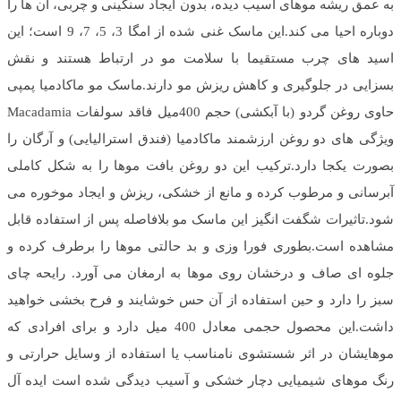
به عمق ریشه موهای آسیب دیده، بدون ایجاد سنگینی و چربی، آن ها را
دوباره احیا می کند.این ماسک غنی شده از امگا 3، 5، 7، 9 است؛ این
اسید های چرب مستقیما با سلامت مو در ارتباط هستند و نقش
بسزایی در جلوگیری و کاهش ریزش مو دارند.ماسک مو ماکادمیا پمپی
حاوی روغن گردو (با آبکشی) حجم 400میل فاقد سولفات Macadamia
ویژگی های دو روغن ارزشمند ماکادمیا (فندق استرالیایی) و آرگان را
بصورت یکجا دارد.ترکیب این دو روغن بافت موها را به شکل کاملی
آبرسانی و مرطوب کرده و مانع از خشکی، ریزش و ایجاد موخوره می
شود.تاثیرات شگفت انگیز این ماسک مو بلافاصله پس از استفاده قابل
مشاهده است.بطوری فورا وزی و بد حالتی موها را برطرف کرده و
جلوه ای صاف و درخشان روی موها به ارمغان می آورد. رایحه چای
سبز را دارد و حین استفاده از آن حس خوشایند و فرح بخشی خواهید
داشت.این محصول حجمی معادل 400 میل دارد و برای افرادی که
موهایشان در اثر شستشوی نامناسب یا استفاده از وسایل حرارتی و
رنگ موهای شیمیایی دچار خشکی و آسیب دیدگی شده است ایده آل