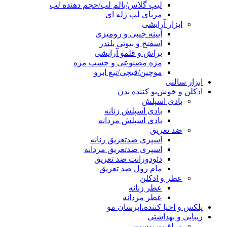
لیپ گلاس/بالم لب/حجم دهنده لب
مربای لب ژله ای
ابزار آرایشی
آیینه جیبی و رومیزی
اسفنج و بیوتی بلندر
براش و قلمو آرایشی
مژه مصنوعی و چسب مژه
موچین/قیچی/تیغ ابرو
ابزار سالنی
ادکلن و خوش‌بو کننده بدن
بادی اسپلش
بادی اسپلش زنانه
بادی اسپلش مردانه
ضد تعریق
اسپری ضدتعریق زنانه
اسپری ضدتعریق مردانه
دئودورانت ضد تعریق
مام رول ضد تعریق
عطر و ادکلن
عطر زنانه
عطر مردانه
پلکس و احیا کننده،ابرسان مو
زیبایی و بهداشتی
مراقبت پوست