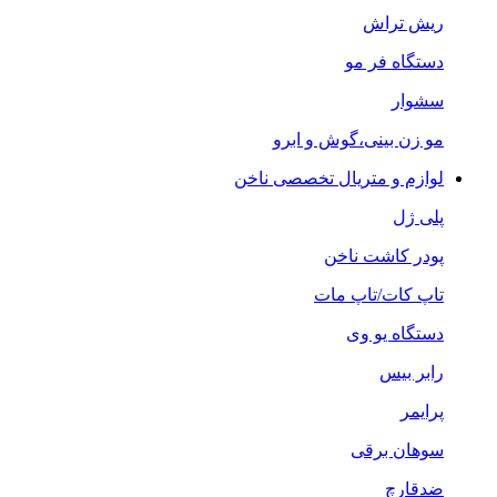
ریش تراش
دستگاه فر مو
سشوار
مو زن بینی،گوش و ابرو
لوازم و متریال تخصصی ناخن
پلی ژل
پودر کاشت ناخن
تاپ کات/تاپ مات
دستگاه یو وی
رابر بیس
پرایمر
سوهان برقی
ضدقارچ