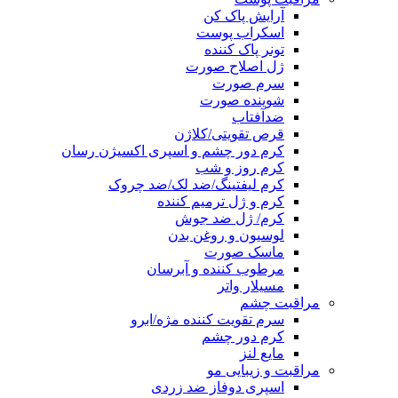
آرایش پاک کن
اسکراب پوست
تونر پاک کننده
ژل اصلاح صورت
سرم صورت
شوینده صورت
ضدآفتاب
قرص تقویتی/کلاژن
کرم دور چشم و اسپری اکسیژن رسان
کرم روز و شب
کرم لیفتینگ/ضد لک/ضد چروک
کرم و ژل ترمیم کننده
کرم/ ژل ضد جوش
لوسیون و روغن بدن
ماسک صورت
مرطوب کننده و آبرسان
مسیلار واتر
مراقبت چشم
سرم تقویت کننده مژه/ابرو
کرم دور چشم
مایع لنز
مراقبت و زیبایی مو
اسپری دوفاز ضد زردی