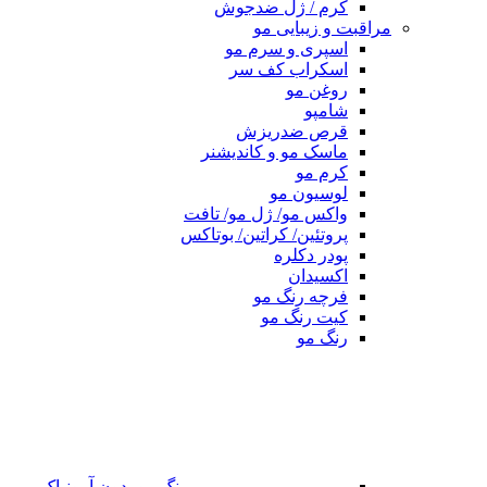
کرم / ژل ضدجوش
مراقبت و زیبایی مو
اسپری و سرم مو
اسکراب کف سر
روغن مو
شامپو
قرص ضدریزش
ماسک مو و کاندیشنر
کرم مو
لوسیون مو
واکس مو/ ژل مو/ تافت
پروتئین/ کراتین/ بوتاکس
پودر دکلره
اکسیدان
فرچه رنگ مو
کیت رنگ مو
رنگ مو
رنگ مو بدون آمونیاک