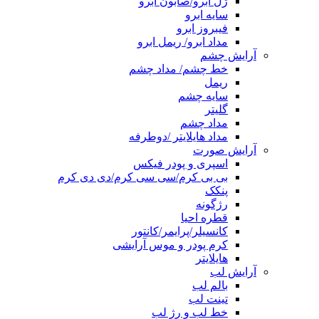
ژل ابرو/صابون ابرو
سایه ابرو
فیبروز ابرو
مداد ابرو/ ریمل ابرو
آرایش چشم
خط چشم/ مداد چشم
ریمل
سایه چشم
گلیتر
مداد چشم
مداد هایلایتر /دوطرفه
آرایش صورت
اسپری و پودر فیکس
بی بی کرم/سی سی کرم/دی دی کرم
پنکک
رژگونه
قطره احیا
کانسیلر/پرایمر/کانتور
کرم پودر و موس آرایشی
هایلایتر
آرایش لب
بالم لب
تینت لب
خط لب و رژ لب