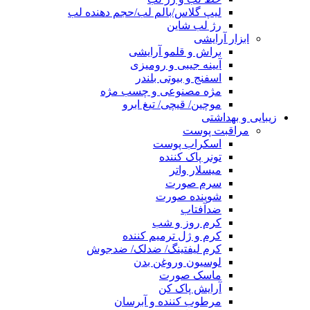
لیپ گلاس/بالم لب/حجم دهنده لب
رژ لب شاین
ابزار آرایشی
براش و قلمو آرایشی
آیینه جیبی و رومیزی
اسفنج و بیوتی بلندر
مژه مصنوعی و چسب مژه
موچین/ قیچی/ تیغ ابرو
زیبایی و بهداشتی
مراقبت پوست
اسکراب پوست
تونر پاک کننده
میسلار واتر
سرم صورت
شوینده صورت
ضدآفتاب
کرم روز و شب
کرم و ژل ترمیم کننده
کرم لیفتینگ/ ضدلک/ ضدجوش
لوسیون وروغن بدن
ماسک صورت
آرایش پاک کن
مرطوب کننده و آبرسان