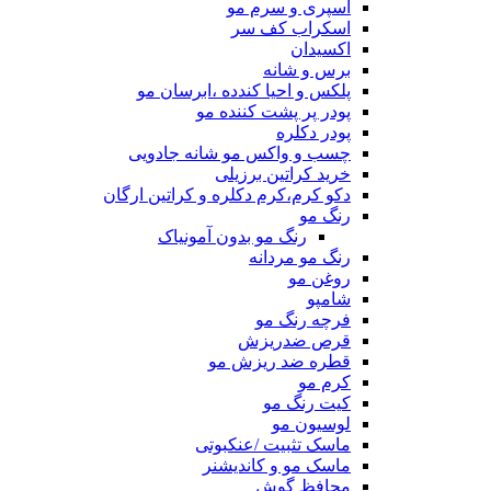
اسپری و سرم مو
اسکراب کف سر
اکسیدان
برس و شانه
پلکس و احیا کندده ،ابرسان مو
پودر پر پشت کننده مو
پودر دکلره
چسب و واکس مو شانه جادویی
خرید کراتین برزیلی
دکو کرم،کرم دکلره و کراتین ارگان
رنگ مو
رنگ مو بدون آمونیاک
رنگ مو مردانه
روغن مو
شامپو
فرچه رنگ مو
قرص ضدریزش
قطره ضد ریزش مو
کرم مو
کیت رنگ مو
لوسیون مو
ماسک تثبیت /عنکبوتی
ماسک مو و کاندیشنر
محافظ گوش