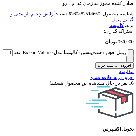
صادر کننده مجوز سازمان غذا و دارو
شناسه محصول:
6260482514660
دسته:
آرایش چشم
,
آرایشی و
گریم
,
ریمل
برند:
کالیستا
اشتراک گذاری:
960,000
تومان
ریمل حجم دهنده(بنفش) کالیستا مدل Extend Volume عدد
افزودن به سبد خرید
مقایسه
افزودن به علاقه مندی
16
نفر در حال مشاهده این محصول هستند!
تحویل اکسپرس