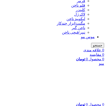
فرمر
قلم ناخن
کلینزر
لاک ژل
لیکوييد ناخن
مگنت/ابزار چندکار
ناخن گیر
نیپر/قیچی ناخن
موس مو
جستجو
0
علاقه مندی
0
مقایسه
0
محصول
0
تومان
منو
0
محصول
0
تومان