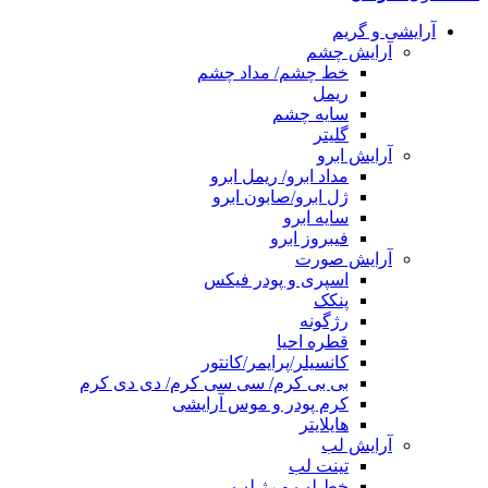
آرایشی و گریم
آرایش چشم
خط چشم/ مداد چشم
ریمل
سایه چشم
گلیتر
آرایش ابرو
مداد ابرو/ ریمل ابرو
ژل ابرو/صابون ابرو
سایه ابرو
فیبروز ابرو
آرایش صورت
اسپری و پودر فیکس
پنکک
رژگونه
قطره احیا
کانسیلر/پرایمر/کانتور
بی بی کرم/ سی سی کرم/ دی دی کرم
کرم پودر و موس آرایشی
هایلایتر
آرایش لب
تینت لب
خط لب و رژ لب