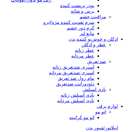
پودر پرپشت کننده
برس و شانه
مراقبت چشم
سرم تقویت کننده مژه/ابرو
کرم دور چشم
مایع لنز
ادکلن و خوش‌بو کننده بدن
عطر و ادکلن
عطر زنانه
عطر مردانه
ضد تعریق
اسپری ضدتعریق زنانه
اسپری ضدتعریق مردانه
مام رول ضد تعریق
دئودورانت ضدتعریق
بادی اسپلش
بادی اسپلش زنانه
بادی اسپلش مردانه
لوازم برقی
اتو مو
اتو مو کراتینه
اپیلاتور/شیور بدن