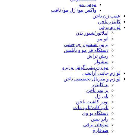
موس مو
واکس مو/ ژل مو/ تافت
عقب زن ناخن
کلینزر ناخن
لوازم برقی
اپیلاتور/شیور بدن
اتو مو
برس /سشوار چرخشی
دستگاه فر مو و بابلیس
ریش تراش
سشوار
مو زن بینی،گوش و ابرو
لوازم جانبی آرایشی
لوازم و متریال تخصصی ناخن
پد کلینزر
پرایمر ناخن
پلی ژل
پودر کاشت ناخن
تاپ کات/تاپ مات
دستگاه یو وی
رابر بیس
سوهان برقی
ضدقارچ