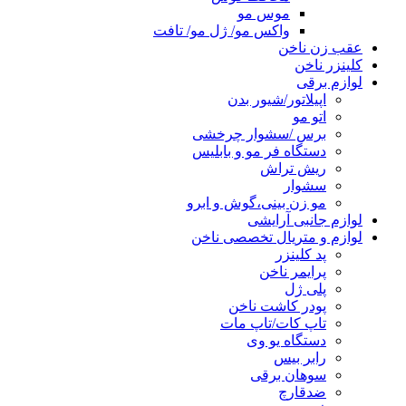
موس مو
واکس مو/ ژل مو/ تافت
عقب زن ناخن
کلینزر ناخن
لوازم برقی
اپیلاتور/شیور بدن
اتو مو
برس /سشوار چرخشی
دستگاه فر مو و بابلیس
ریش تراش
سشوار
مو زن بینی،گوش و ابرو
لوازم جانبی آرایشی
لوازم و متریال تخصصی ناخن
پد کلینزر
پرایمر ناخن
پلی ژل
پودر کاشت ناخن
تاپ کات/تاپ مات
دستگاه یو وی
رابر بیس
سوهان برقی
ضدقارچ