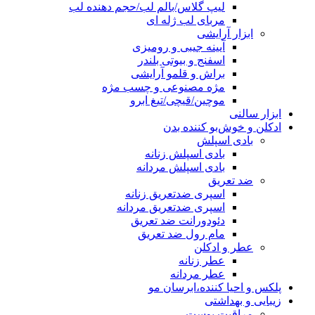
لیپ گلاس/بالم لب/حجم دهنده لب
مربای لب ژله ای
ابزار آرایشی
آیینه جیبی و رومیزی
اسفنج و بیوتی بلندر
براش و قلمو آرایشی
مژه مصنوعی و چسب مژه
موچین/قیچی/تیغ ابرو
ابزار سالنی
ادکلن و خوش‌بو کننده بدن
بادی اسپلش
بادی اسپلش زنانه
بادی اسپلش مردانه
ضد تعریق
اسپری ضدتعریق زنانه
اسپری ضدتعریق مردانه
دئودورانت ضد تعریق
مام رول ضد تعریق
عطر و ادکلن
عطر زنانه
عطر مردانه
پلکس و احیا کننده،ابرسان مو
زیبایی و بهداشتی
مراقبت پوست