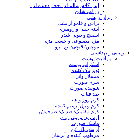
لیپ گلاس/بالم لب/حجم دهنده لب
رژ لب شاین
ابزار آرایشی
براش و قلمو آرایشی
آیینه جیبی و رومیزی
اسفنج و بیوتی بلندر
مژه مصنوعی و چسب مژه
موچین/ قیچی/ تیغ ابرو
زیبایی و بهداشتی
مراقبت پوست
اسکراب پوست
تونر پاک کننده
میسلار واتر
سرم صورت
شوینده صورت
ضدآفتاب
کرم روز و شب
کرم و ژل ترمیم کننده
کرم لیفتینگ/ ضدلک/ ضدجوش
لوسیون وروغن بدن
ماسک صورت
آرایش پاک کن
مرطوب کننده و آبرسان