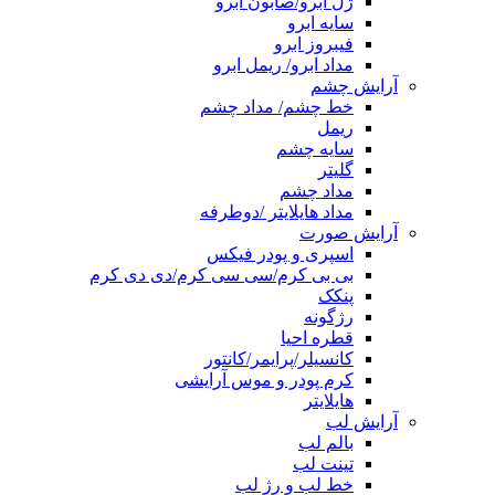
ژل ابرو/صابون ابرو
سایه ابرو
فیبروز ابرو
مداد ابرو/ ریمل ابرو
آرایش چشم
خط چشم/ مداد چشم
ریمل
سایه چشم
گلیتر
مداد چشم
مداد هایلایتر /دوطرفه
آرایش صورت
اسپری و پودر فیکس
بی بی کرم/سی سی کرم/دی دی کرم
پنکک
رژگونه
قطره احیا
کانسیلر/پرایمر/کانتور
کرم پودر و موس آرایشی
هایلایتر
آرایش لب
بالم لب
تینت لب
خط لب و رژ لب