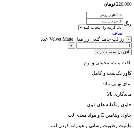
220,000
تومان
18-آلبالویی روشن
19-سرخابی تیره
رنگ
صاف
رژ لب جامد گلدن رز مدل Velvet Matte عدد
افزودن به سبد خرید
بافت مات، مخملی و نرم
کاور یکدست و کامل
نمای نهایی مات
ماندگاری بالا
حاوی رنگدانه های قوی
حاوی ویتامین E و مواد مغذی لب
قابلیت رطوبت رسانی و هیدراته کردن لب