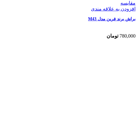
مقایسه
افزودن به علاقه مندی
براش برند فرین مدل M43
780,000
تومان