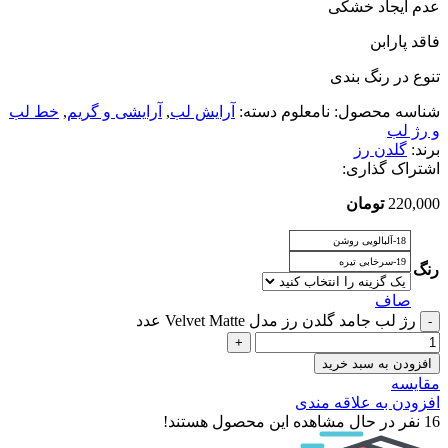
عدم ایجاد خشکی
فاقد پارابن
تنوع در رنگ بندی
شناسه محصول:
نامعلوم
دسته:
آرایش لب
,
آرایشی و گریم
,
خط لب
و رژ لب
برند:
گلدن رز
اشتراک گذاری:
220,000
تومان
18-آلبالویی روشن
19-سرخابی تیره
رنگ
صاف
رژ لب جامد گلدن رز مدل Velvet Matte عدد
افزودن به سبد خرید
مقایسه
افزودن به علاقه مندی
16
نفر در حال مشاهده این محصول هستند!