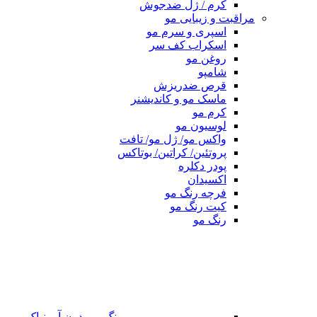
کرم / ژل ضدجوش
مراقبت و زیبایی مو
اسپری و سرم مو
اسکراب کف سر
روغن مو
شامپو
قرص ضدریزش
ماسک مو و کاندیشنر
کرم مو
لوسیون مو
واکس مو/ ژل مو/ تافت
پروتئین/ کراتین/ بوتاکس
پودر دکلره
اکسیدان
فرچه رنگ مو
کیت رنگ مو
رنگ مو
رنگ مو بدون آمونیاک