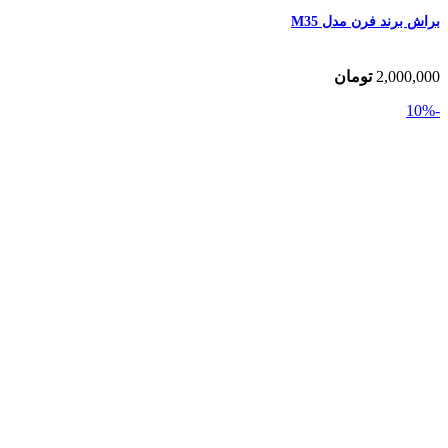
براش برند فرن مدل M35
2,000,000
تومان
-10%