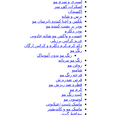
اسپری و سرم مو
اسکراب کف سر
اکسیدان
برس و شانه
پلکس و احیا کندده ،ابرسان مو
پودر پر پشت کننده مو
پودر دکلره
چسب و واکس مو شانه جادویی
خرید کراتین برزیلی
دکو کرم،کرم دکلره و کراتین ارگان
رنگ مو
رنگ مو بدون آمونیاک
رنگ مو مردانه
روغن مو
شامپو
فرچه رنگ مو
قرص ضدریزش
قطره ضد ریزش مو
کرم مو
کیت رنگ مو
لوسیون مو
ماسک تثبیت /عنکبوتی
ماسک مو و کاندیشنر
محافظ گوش