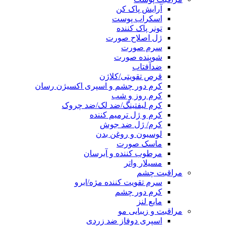
آرایش پاک کن
اسکراب پوست
تونر پاک کننده
ژل اصلاح صورت
سرم صورت
شوینده صورت
ضدآفتاب
قرص تقویتی/کلاژن
کرم دور چشم و اسپری اکسیژن رسان
کرم روز و شب
کرم لیفتینگ/ضد لک/ضد چروک
کرم و ژل ترمیم کننده
کرم/ ژل ضد جوش
لوسیون و روغن بدن
ماسک صورت
مرطوب کننده و آبرسان
مسیلار واتر
مراقبت چشم
سرم تقویت کننده مژه/ابرو
کرم دور چشم
مایع لنز
مراقبت و زیبایی مو
اسپری دوفاز ضد زردی