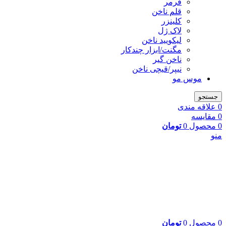
فرمر
قلم ناخن
کلینزر
لاک ژل
لیکوييد ناخن
مگنت/ابزار چندکار
ناخن گیر
نیپر/قیچی ناخن
موس مو
جستجو
0
علاقه مندی
0
مقایسه
0
محصول
0
تومان
منو
0
محصول
0
تومان