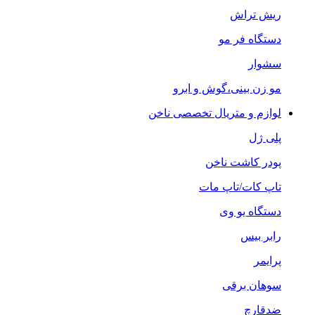
ریش تراش
دستگاه فر مو
سشوار
مو زن بینی،گوش و ابرو
لوازم و متریال تخصصی ناخن
پلی ژل
پودر کاشت ناخن
تاپ کات/تاپ مات
دستگاه یو وی
رابر بیس
پرایمر
سوهان برقی
ضدقارچ