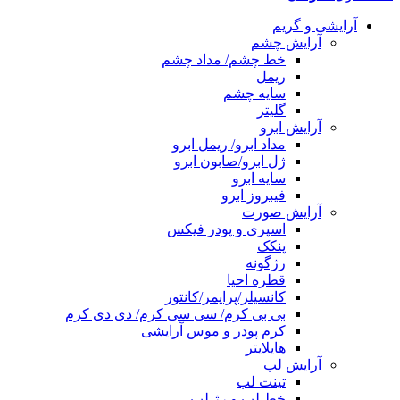
آرایشی و گریم
آرایش چشم
خط چشم/ مداد چشم
ریمل
سایه چشم
گلیتر
آرایش ابرو
مداد ابرو/ ریمل ابرو
ژل ابرو/صابون ابرو
سایه ابرو
فیبروز ابرو
آرایش صورت
اسپری و پودر فیکس
پنکک
رژگونه
قطره احیا
کانسیلر/پرایمر/کانتور
بی بی کرم/ سی سی کرم/ دی دی کرم
کرم پودر و موس آرایشی
هایلایتر
آرایش لب
تینت لب
خط لب و رژ لب