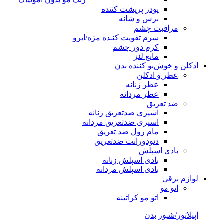
پودر پرپشت کننده
برس و شانه
مراقبت چشم
سرم تقویت کننده مژه/ابرو
کرم دور چشم
مایع لنز
ادکلن و خوش‌بو کننده بدن
عطر و ادکلن
عطر زنانه
عطر مردانه
ضد تعریق
اسپری ضدتعریق زنانه
اسپری ضدتعریق مردانه
مام رول ضد تعریق
دئودورانت ضدتعریق
بادی اسپلش
بادی اسپلش زنانه
بادی اسپلش مردانه
لوازم برقی
اتو مو
اتو مو کراتینه
اپیلاتور/شیور بدن