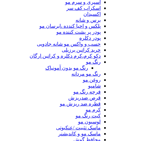
اسپری و سرم مو
اسکراب کف سر
اکسیدان
برس و شانه
پلکس و احیا کندده ،ابرسان مو
پودر پر پشت کننده مو
پودر دکلره
چسب و واکس مو شانه جادویی
خرید کراتین برزیلی
دکو کرم،کرم دکلره و کراتین ارگان
رنگ مو
رنگ مو بدون آمونیاک
رنگ مو مردانه
روغن مو
شامپو
فرچه رنگ مو
قرص ضدریزش
قطره ضد ریزش مو
کرم مو
کیت رنگ مو
لوسیون مو
ماسک تثبیت /عنکبوتی
ماسک مو و کاندیشنر
محافظ گوش