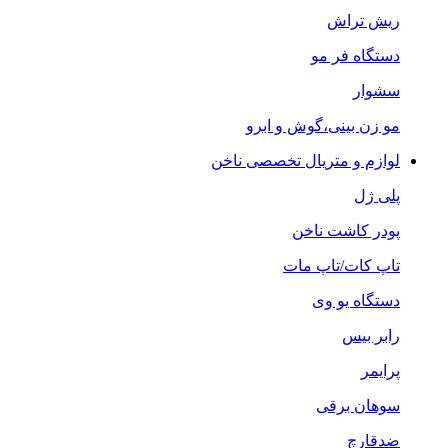
ریش تراش
دستگاه فر مو
سشوار
مو زن بینی،گوش و ابرو
لوازم و متریال تخصصی ناخن
پلی ژل
پودر کاشت ناخن
تاپ کات/تاپ مات
دستگاه یو وی
رابر بیس
پرایمر
سوهان برقی
ضدقارچ