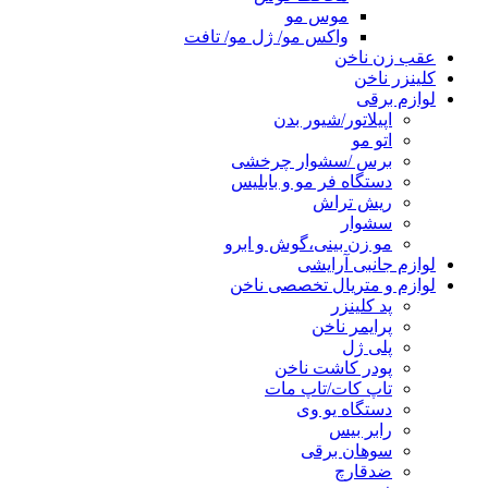
موس مو
واکس مو/ ژل مو/ تافت
عقب زن ناخن
کلینزر ناخن
لوازم برقی
اپیلاتور/شیور بدن
اتو مو
برس /سشوار چرخشی
دستگاه فر مو و بابلیس
ریش تراش
سشوار
مو زن بینی،گوش و ابرو
لوازم جانبی آرایشی
لوازم و متریال تخصصی ناخن
پد کلینزر
پرایمر ناخن
پلی ژل
پودر کاشت ناخن
تاپ کات/تاپ مات
دستگاه یو وی
رابر بیس
سوهان برقی
ضدقارچ