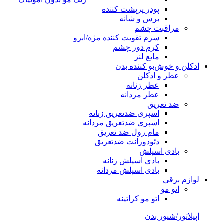
پودر پرپشت کننده
برس و شانه
مراقبت چشم
سرم تقویت کننده مژه/ابرو
کرم دور چشم
مایع لنز
ادکلن و خوش‌بو کننده بدن
عطر و ادکلن
عطر زنانه
عطر مردانه
ضد تعریق
اسپری ضدتعریق زنانه
اسپری ضدتعریق مردانه
مام رول ضد تعریق
دئودورانت ضدتعریق
بادی اسپلش
بادی اسپلش زنانه
بادی اسپلش مردانه
لوازم برقی
اتو مو
اتو مو کراتینه
اپیلاتور/شیور بدن