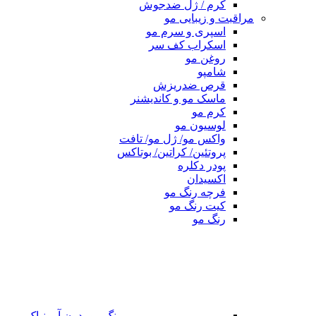
کرم / ژل ضدجوش
مراقبت و زیبایی مو
اسپری و سرم مو
اسکراب کف سر
روغن مو
شامپو
قرص ضدریزش
ماسک مو و کاندیشنر
کرم مو
لوسیون مو
واکس مو/ ژل مو/ تافت
پروتئین/ کراتین/ بوتاکس
پودر دکلره
اکسیدان
فرچه رنگ مو
کیت رنگ مو
رنگ مو
رنگ مو بدون آمونیاک