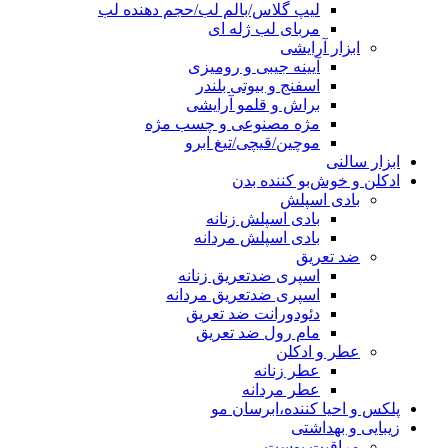
لیپ گلاس/بالم لب/حجم دهنده لب
مربای لب ژله ای
ابزار آرایشی
آیینه جیبی و رومیزی
اسفنج و بیوتی بلندر
براش و قلمو آرایشی
مژه مصنوعی و چسب مژه
موچین/قیچی/تیغ ابرو
ابزار سالنی
ادکلن و خوش‌بو کننده بدن
بادی اسپلش
بادی اسپلش زنانه
بادی اسپلش مردانه
ضد تعریق
اسپری ضدتعریق زنانه
اسپری ضدتعریق مردانه
دئودورانت ضد تعریق
مام رول ضد تعریق
عطر و ادکلن
عطر زنانه
عطر مردانه
پلکس و احیا کننده،ابرسان مو
زیبایی و بهداشتی
مراقبت پوست