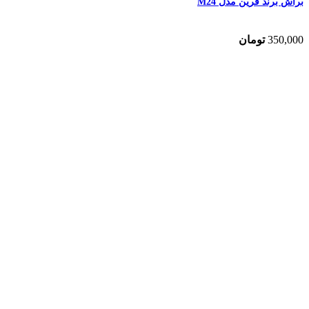
براش برند فرین مدل M24
350,000
تومان