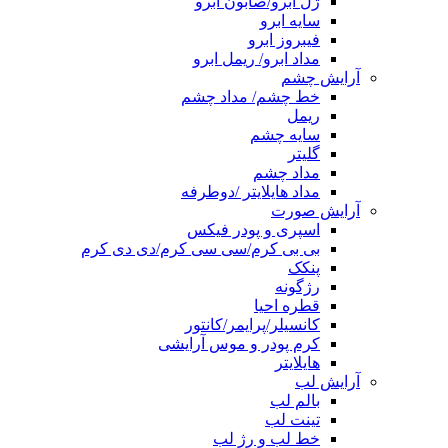
ژل ابرو/صابون ابرو
سایه ابرو
فیبروز ابرو
مداد ابرو/ ریمل ابرو
آرایش چشم
خط چشم/ مداد چشم
ریمل
سایه چشم
گلیتر
مداد چشم
مداد هایلایتر /دوطرفه
آرایش صورت
اسپری و پودر فیکس
بی بی کرم/سی سی کرم/دی دی کرم
پنکک
رژگونه
قطره احیا
کانسیلر/پرایمر/کانتور
کرم پودر و موس آرایشی
هایلایتر
آرایش لب
بالم لب
تینت لب
خط لب و رژ لب