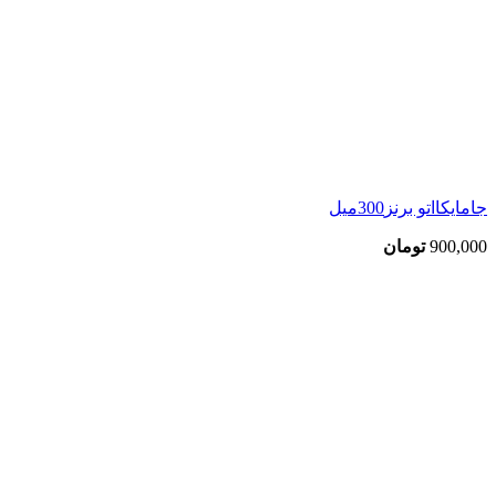
جامایکااتو برنز300میل
900,000
تومان
بزرگنمایی تصویر