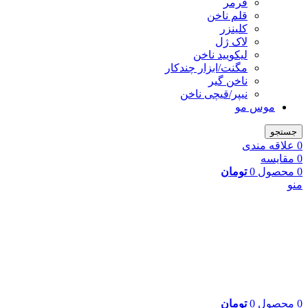
فرمر
قلم ناخن
کلینزر
لاک ژل
لیکوييد ناخن
مگنت/ابزار چندکار
ناخن گیر
نیپر/قیچی ناخن
موس مو
جستجو
0
علاقه مندی
0
مقایسه
0
محصول
0
تومان
منو
0
محصول
0
تومان