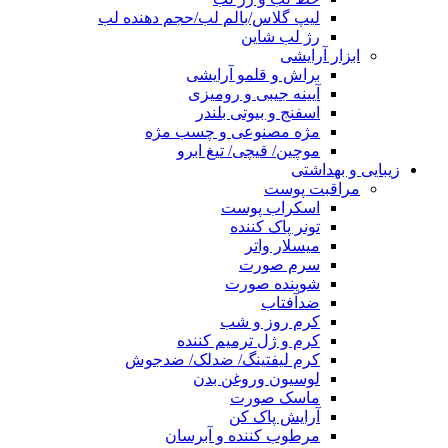
لیپ گلاس/بالم لب/حجم دهنده لب
رژ لب شاین
ابزار آرایشی
براش و قلمو آرایشی
آیینه جیبی و رومیزی
اسفنج و بیوتی بلندر
مژه مصنوعی و چسب مژه
موچین/ قیچی/ تیغ ابرو
زیبایی و بهداشتی
مراقبت پوست
اسکراب پوست
تونر پاک کننده
میسلار واتر
سرم صورت
شوینده صورت
ضدآفتاب
کرم روز و شب
کرم و ژل ترمیم کننده
کرم لیفتینگ/ ضدلک/ ضدجوش
لوسیون وروغن بدن
ماسک صورت
آرایش پاک کن
مرطوب کننده و آبرسان