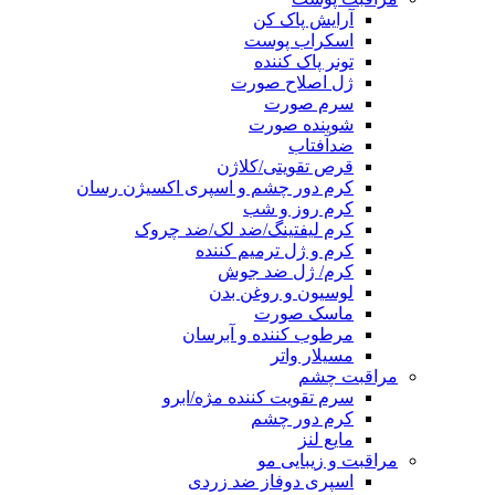
آرایش پاک کن
اسکراب پوست
تونر پاک کننده
ژل اصلاح صورت
سرم صورت
شوینده صورت
ضدآفتاب
قرص تقویتی/کلاژن
کرم دور چشم و اسپری اکسیژن رسان
کرم روز و شب
کرم لیفتینگ/ضد لک/ضد چروک
کرم و ژل ترمیم کننده
کرم/ ژل ضد جوش
لوسیون و روغن بدن
ماسک صورت
مرطوب کننده و آبرسان
مسیلار واتر
مراقبت چشم
سرم تقویت کننده مژه/ابرو
کرم دور چشم
مایع لنز
مراقبت و زیبایی مو
اسپری دوفاز ضد زردی