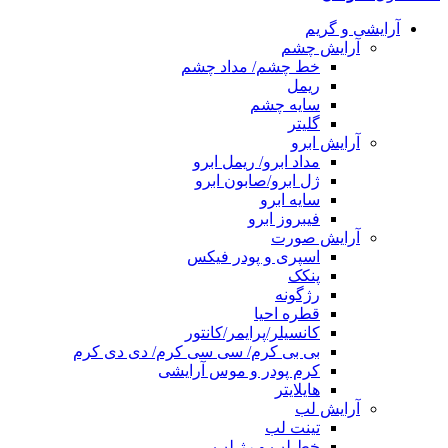
آرایشی و گریم
آرایش چشم
خط چشم/ مداد چشم
ریمل
سایه چشم
گلیتر
آرایش ابرو
مداد ابرو/ ریمل ابرو
ژل ابرو/صابون ابرو
سایه ابرو
فیبروز ابرو
آرایش صورت
اسپری و پودر فیکس
پنکک
رژگونه
قطره احیا
کانسیلر/پرایمر/کانتور
بی بی کرم/ سی سی کرم/ دی دی کرم
کرم پودر و موس آرایشی
هایلایتر
آرایش لب
تینت لب
خط لب و رژ لب