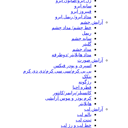
ژل ابرو/صابون ابرو
سایه ابرو
فیبروز ابرو
مداد ابرو/ ریمل ابرو
آرایش چشم
خط چشم/ مداد چشم
ریمل
سایه چشم
گلیتر
مداد چشم
مداد هایلایتر /دوطرفه
آرایش صورت
اسپری و پودر فیکس
بی بی کرم/سی سی کرم/دی دی کرم
پنکک
رژگونه
قطره احیا
کانسیلر/پرایمر/کانتور
کرم پودر و موس آرایشی
هایلایتر
آرایش لب
بالم لب
تینت لب
خط لب و رژ لب