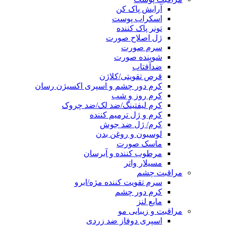
آرایش پاک کن
اسکراب پوست
تونر پاک کننده
ژل اصلاح صورت
سرم صورت
شوینده صورت
ضدآفتاب
قرص تقویتی/کلاژن
کرم دور چشم و اسپری اکسیژن رسان
کرم روز و شب
کرم لیفتینگ/ضد لک/ضد چروک
کرم و ژل ترمیم کننده
کرم/ ژل ضد جوش
لوسیون و روغن بدن
ماسک صورت
مرطوب کننده و آبرسان
مسیلار واتر
مراقبت چشم
سرم تقویت کننده مژه/ابرو
کرم دور چشم
مایع لنز
مراقبت و زیبایی مو
اسپری دوفاز ضد زردی