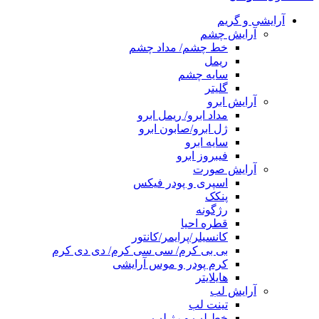
آرایشی و گریم
آرایش چشم
خط چشم/ مداد چشم
ریمل
سایه چشم
گلیتر
آرایش ابرو
مداد ابرو/ ریمل ابرو
ژل ابرو/صابون ابرو
سایه ابرو
فیبروز ابرو
آرایش صورت
اسپری و پودر فیکس
پنکک
رژگونه
قطره احیا
کانسیلر/پرایمر/کانتور
بی بی کرم/ سی سی کرم/ دی دی کرم
کرم پودر و موس آرایشی
هایلایتر
آرایش لب
تینت لب
خط لب و رژ لب