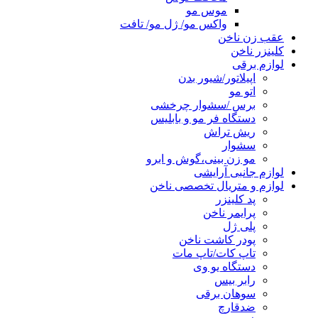
موس مو
واکس مو/ ژل مو/ تافت
عقب زن ناخن
کلینزر ناخن
لوازم برقی
اپیلاتور/شیور بدن
اتو مو
برس /سشوار چرخشی
دستگاه فر مو و بابلیس
ریش تراش
سشوار
مو زن بینی،گوش و ابرو
لوازم جانبی آرایشی
لوازم و متریال تخصصی ناخن
پد کلینزر
پرایمر ناخن
پلی ژل
پودر کاشت ناخن
تاپ کات/تاپ مات
دستگاه یو وی
رابر بیس
سوهان برقی
ضدقارچ