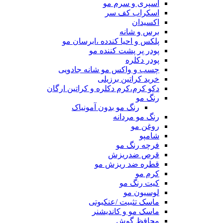
اسپری و سرم مو
اسکراب کف سر
اکسیدان
برس و شانه
پلکس و احیا کندده ،ابرسان مو
پودر پر پشت کننده مو
پودر دکلره
چسب و واکس مو شانه جادویی
خرید کراتین برزیلی
دکو کرم،کرم دکلره و کراتین ارگان
رنگ مو
رنگ مو بدون آمونیاک
رنگ مو مردانه
روغن مو
شامپو
فرچه رنگ مو
قرص ضدریزش
قطره ضد ریزش مو
کرم مو
کیت رنگ مو
لوسیون مو
ماسک تثبیت /عنکبوتی
ماسک مو و کاندیشنر
محافظ گوش