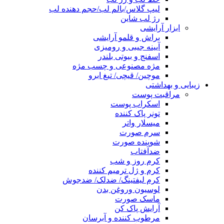
لیپ گلاس/بالم لب/حجم دهنده لب
رژ لب شاین
ابزار آرایشی
براش و قلمو آرایشی
آیینه جیبی و رومیزی
اسفنج و بیوتی بلندر
مژه مصنوعی و چسب مژه
موچین/ قیچی/ تیغ ابرو
زیبایی و بهداشتی
مراقبت پوست
اسکراب پوست
تونر پاک کننده
میسلار واتر
سرم صورت
شوینده صورت
ضدآفتاب
کرم روز و شب
کرم و ژل ترمیم کننده
کرم لیفتینگ/ ضدلک/ ضدجوش
لوسیون وروغن بدن
ماسک صورت
آرایش پاک کن
مرطوب کننده و آبرسان