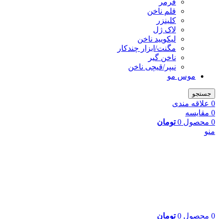
فرمر
قلم ناخن
کلینزر
لاک ژل
لیکوييد ناخن
مگنت/ابزار چندکار
ناخن گیر
نیپر/قیچی ناخن
موس مو
جستجو
0
علاقه مندی
0
مقایسه
0
محصول
0
تومان
منو
0
محصول
0
تومان