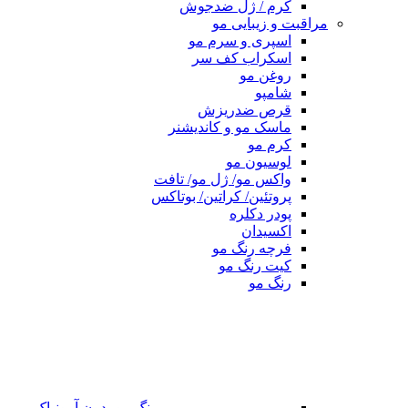
کرم / ژل ضدجوش
مراقبت و زیبایی مو
اسپری و سرم مو
اسکراب کف سر
روغن مو
شامپو
قرص ضدریزش
ماسک مو و کاندیشنر
کرم مو
لوسیون مو
واکس مو/ ژل مو/ تافت
پروتئین/ کراتین/ بوتاکس
پودر دکلره
اکسیدان
فرچه رنگ مو
کیت رنگ مو
رنگ مو
رنگ مو بدون آمونیاک