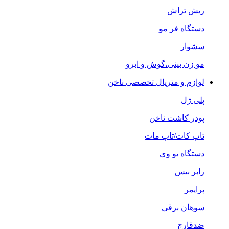
ریش تراش
دستگاه فر مو
سشوار
مو زن بینی،گوش و ابرو
لوازم و متریال تخصصی ناخن
پلی ژل
پودر کاشت ناخن
تاپ کات/تاپ مات
دستگاه یو وی
رابر بیس
پرایمر
سوهان برقی
ضدقارچ