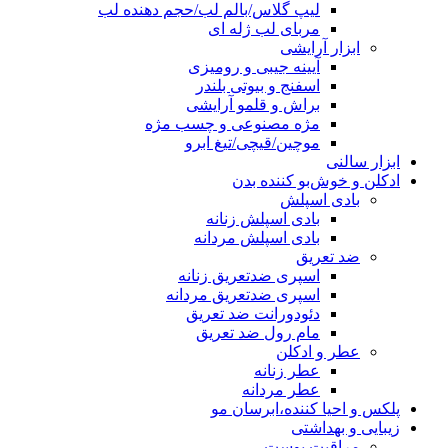
لیپ گلاس/بالم لب/حجم دهنده لب
مربای لب ژله ای
ابزار آرایشی
آیینه جیبی و رومیزی
اسفنج و بیوتی بلندر
براش و قلمو آرایشی
مژه مصنوعی و چسب مژه
موچین/قیچی/تیغ ابرو
ابزار سالنی
ادکلن و خوش‌بو کننده بدن
بادی اسپلش
بادی اسپلش زنانه
بادی اسپلش مردانه
ضد تعریق
اسپری ضدتعریق زنانه
اسپری ضدتعریق مردانه
دئودورانت ضد تعریق
مام رول ضد تعریق
عطر و ادکلن
عطر زنانه
عطر مردانه
پلکس و احیا کننده،ابرسان مو
زیبایی و بهداشتی
مراقبت پوست