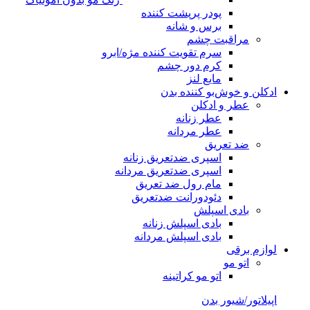
پودر پرپشت کننده
برس و شانه
مراقبت چشم
سرم تقویت کننده مژه/ابرو
کرم دور چشم
مایع لنز
ادکلن و خوش‌بو کننده بدن
عطر و ادکلن
عطر زنانه
عطر مردانه
ضد تعریق
اسپری ضدتعریق زنانه
اسپری ضدتعریق مردانه
مام رول ضد تعریق
دئودورانت ضدتعریق
بادی اسپلش
بادی اسپلش زنانه
بادی اسپلش مردانه
لوازم برقی
اتو مو
اتو مو کراتینه
اپیلاتور/شیور بدن