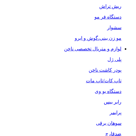
ریش تراش
دستگاه فر مو
سشوار
مو زن بینی،گوش و ابرو
لوازم و متریال تخصصی ناخن
پلی ژل
پودر کاشت ناخن
تاپ کات/تاپ مات
دستگاه یو وی
رابر بیس
پرایمر
سوهان برقی
ضدقارچ