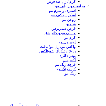
کرم / ژل ضدجوش
مراقبت و زیبایی مو
اسپری و سرم مو
اسکراب کف سر
روغن مو
شامپو
قرص ضدریزش
ماسک مو و کاندیشنر
کرم مو
لوسیون مو
واکس مو/ ژل مو/ تافت
پروتئین/ کراتین/ بوتاکس
پودر دکلره
اکسیدان
فرچه رنگ مو
کیت رنگ مو
رنگ مو
رنگ مو بدون آمونیاک