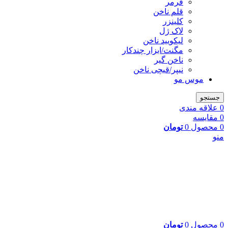
فرمر
قلم ناخن
کلینزر
لاک ژل
لیکوييد ناخن
مگنت/ابزار چندکار
ناخن گیر
نیپر/قیچی ناخن
موس مو
جستجو
0
علاقه مندی
0
مقایسه
0
محصول
0
تومان
منو
0
محصول
0
تومان