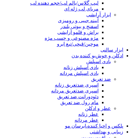
لیپ گلاس/بالم لب/حجم دهنده لب
مربای لب ژله ای
ابزار آرایشی
آیینه جیبی و رومیزی
اسفنج و بیوتی بلندر
براش و قلمو آرایشی
مژه مصنوعی و چسب مژه
موچین/قیچی/تیغ ابرو
ابزار سالنی
ادکلن و خوش‌بو کننده بدن
بادی اسپلش
بادی اسپلش زنانه
بادی اسپلش مردانه
ضد تعریق
اسپری ضدتعریق زنانه
اسپری ضدتعریق مردانه
دئودورانت ضد تعریق
مام رول ضد تعریق
عطر و ادکلن
عطر زنانه
عطر مردانه
پلکس و احیا کننده،ابرسان مو
زیبایی و بهداشتی
مراقبت پوست