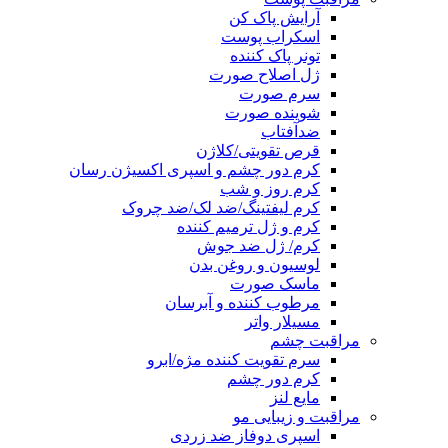
آرایش پاک کن
اسکراب پوست
تونر پاک کننده
ژل اصلاح صورت
سرم صورت
شوینده صورت
ضدآفتاب
قرص تقویتی/کلاژن
کرم دور چشم و اسپری اکسیژن رسان
کرم روز و شب
کرم لیفتینگ/ضد لک/ضد چروک
کرم و ژل ترمیم کننده
کرم/ ژل ضد جوش
لوسیون و روغن بدن
ماسک صورت
مرطوب کننده و آبرسان
مسیلار واتر
مراقبت چشم
سرم تقویت کننده مژه/ابرو
کرم دور چشم
مایع لنز
مراقبت و زیبایی مو
اسپری دوفاز ضد زردی