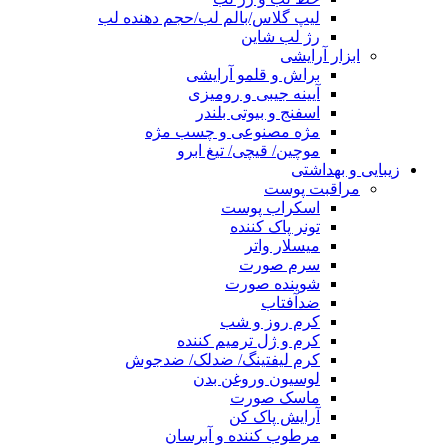
لیپ گلاس/بالم لب/حجم دهنده لب
رژ لب شاین
ابزار آرایشی
براش و قلمو آرایشی
آیینه جیبی و رومیزی
اسفنج و بیوتی بلندر
مژه مصنوعی و چسب مژه
موچین/ قیچی/ تیغ ابرو
زیبایی و بهداشتی
مراقبت پوست
اسکراب پوست
تونر پاک کننده
میسلار واتر
سرم صورت
شوینده صورت
ضدآفتاب
کرم روز و شب
کرم و ژل ترمیم کننده
کرم لیفتینگ/ ضدلک/ ضدجوش
لوسیون وروغن بدن
ماسک صورت
آرایش پاک کن
مرطوب کننده و آبرسان