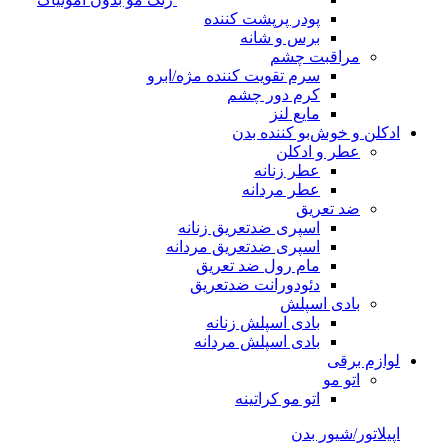
پودر پرپشت کننده
برس و شانه
مراقبت چشم
سرم تقویت کننده مژه/ابرو
کرم دور چشم
مایع لنز
ادکلن و خوش‌بو کننده بدن
عطر و ادکلن
عطر زنانه
عطر مردانه
ضد تعریق
اسپری ضدتعریق زنانه
اسپری ضدتعریق مردانه
مام رول ضد تعریق
دئودورانت ضدتعریق
بادی اسپلش
بادی اسپلش زنانه
بادی اسپلش مردانه
لوازم برقی
اتو مو
اتو مو کراتینه
اپیلاتور/شیور بدن