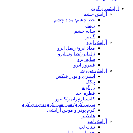
آرایشی و گریم
آرایش چشم
خط چشم/ مداد چشم
ریمل
سایه چشم
گلیتر
آرایش ابرو
مداد ابرو/ ریمل ابرو
ژل ابرو/صابون ابرو
سایه ابرو
فیبروز ابرو
آرایش صورت
اسپری و پودر فیکس
پنکک
رژگونه
قطره احیا
کانسیلر/پرایمر/کانتور
بی بی کرم/ سی سی کرم/ دی دی کرم
کرم پودر و موس آرایشی
هایلایتر
آرایش لب
تینت لب
خط لب و رژ لب