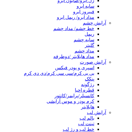
ژل ابرو/صابون ابرو
سایه ابرو
فیبروز ابرو
مداد ابرو/ ریمل ابرو
آرایش چشم
خط چشم/ مداد چشم
ریمل
سایه چشم
گلیتر
مداد چشم
مداد هایلایتر /دوطرفه
آرایش صورت
اسپری و پودر فیکس
بی بی کرم/سی سی کرم/دی دی کرم
پنکک
رژگونه
قطره احیا
کانسیلر/پرایمر/کانتور
کرم پودر و موس آرایشی
هایلایتر
آرایش لب
بالم لب
تینت لب
خط لب و رژ لب