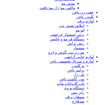
موس مو
واکس مو/ ژل مو/ تافت
عقب زن ناخن
کلینزر ناخن
لوازم برقی
اپیلاتور/شیور بدن
اتو مو
برس /سشوار چرخشی
دستگاه فر مو و بابلیس
ریش تراش
سشوار
مو زن بینی،گوش و ابرو
لوازم جانبی آرایشی
لوازم و متریال تخصصی ناخن
پد کلینزر
پرایمر ناخن
پلی ژل
پودر کاشت ناخن
تاپ کات/تاپ مات
دستگاه یو وی
رابر بیس
سوهان برقی
ضدقارچ