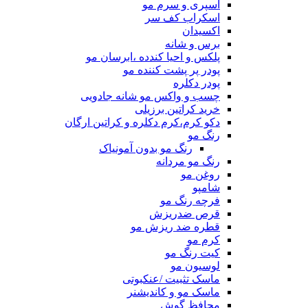
اسپری و سرم مو
اسکراب کف سر
اکسیدان
برس و شانه
پلکس و احیا کندده ،ابرسان مو
پودر پر پشت کننده مو
پودر دکلره
چسب و واکس مو شانه جادویی
خرید کراتین برزیلی
دکو کرم،کرم دکلره و کراتین ارگان
رنگ مو
رنگ مو بدون آمونیاک
رنگ مو مردانه
روغن مو
شامپو
فرچه رنگ مو
قرص ضدریزش
قطره ضد ریزش مو
کرم مو
کیت رنگ مو
لوسیون مو
ماسک تثبیت /عنکبوتی
ماسک مو و کاندیشنر
محافظ گوش