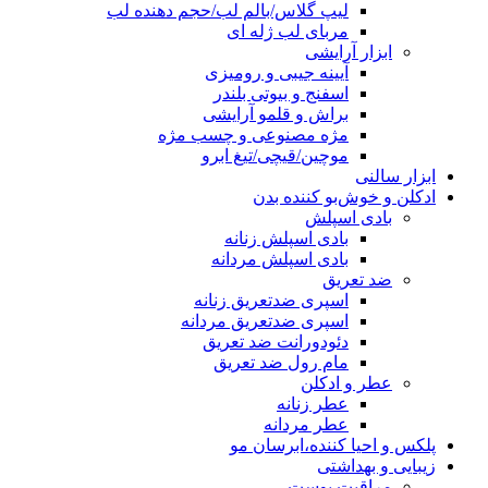
لیپ گلاس/بالم لب/حجم دهنده لب
مربای لب ژله ای
ابزار آرایشی
آیینه جیبی و رومیزی
اسفنج و بیوتی بلندر
براش و قلمو آرایشی
مژه مصنوعی و چسب مژه
موچین/قیچی/تیغ ابرو
ابزار سالنی
ادکلن و خوش‌بو کننده بدن
بادی اسپلش
بادی اسپلش زنانه
بادی اسپلش مردانه
ضد تعریق
اسپری ضدتعریق زنانه
اسپری ضدتعریق مردانه
دئودورانت ضد تعریق
مام رول ضد تعریق
عطر و ادکلن
عطر زنانه
عطر مردانه
پلکس و احیا کننده،ابرسان مو
زیبایی و بهداشتی
مراقبت پوست