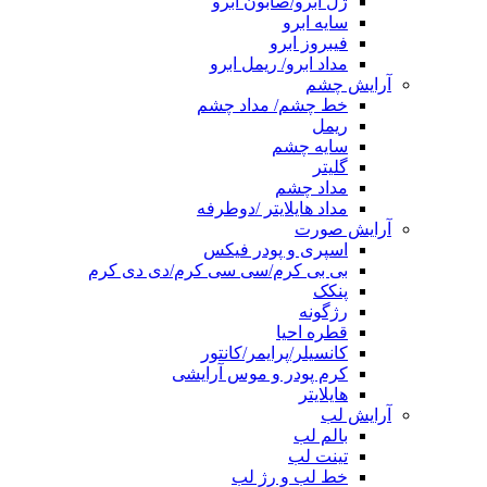
ژل ابرو/صابون ابرو
سایه ابرو
فیبروز ابرو
مداد ابرو/ ریمل ابرو
آرایش چشم
خط چشم/ مداد چشم
ریمل
سایه چشم
گلیتر
مداد چشم
مداد هایلایتر /دوطرفه
آرایش صورت
اسپری و پودر فیکس
بی بی کرم/سی سی کرم/دی دی کرم
پنکک
رژگونه
قطره احیا
کانسیلر/پرایمر/کانتور
کرم پودر و موس آرایشی
هایلایتر
آرایش لب
بالم لب
تینت لب
خط لب و رژ لب