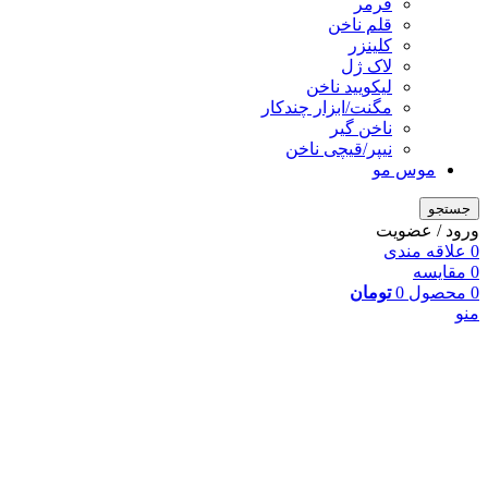
فرمر
قلم ناخن
کلینزر
لاک ژل
لیکوييد ناخن
مگنت/ابزار چندکار
ناخن گیر
نیپر/قیچی ناخن
موس مو
جستجو
ورود / عضویت
0
علاقه مندی
0
مقایسه
0
محصول
0
تومان
منو