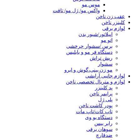
موس مو
واکس مو/ ژل مو/ تافت
عقب زن ناخن
کلینزر ناخن
لوازم برقی
اپیلاتور/شیور بدن
اتو مو
برس /سشوار چرخشی
دستگاه فر مو و بابلیس
ریش تراش
سشوار
مو زن بینی،گوش و ابرو
لوازم جانبی آرایشی
لوازم و متریال تخصصی ناخن
پد کلینزر
پرایمر ناخن
پلی ژل
پودر کاشت ناخن
تاپ کات/تاپ مات
دستگاه یو وی
رابر بیس
سوهان برقی
ضدقارچ