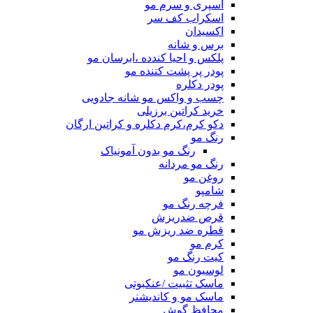
اسپری و سرم مو
اسکراب کف سر
اکسیدان
برس و شانه
پلکس و احیا کندده ،ابرسان مو
پودر پر پشت کننده مو
پودر دکلره
چسب و واکس مو شانه جادویی
خرید کراتین برزیلی
دکو کرم،کرم دکلره و کراتین ارگان
رنگ مو
رنگ مو بدون آمونیاک
رنگ مو مردانه
روغن مو
شامپو
فرچه رنگ مو
قرص ضدریزش
قطره ضد ریزش مو
کرم مو
کیت رنگ مو
لوسیون مو
ماسک تثبیت /عنکبوتی
ماسک مو و کاندیشنر
محافظ گوش