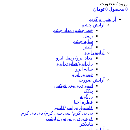
ورود / عضویت
0
محصول
0
تومان
آرایشی و گریم
آرایش چشم
خط چشم/ مداد چشم
ریمل
سایه چشم
گلیتر
آرایش ابرو
مداد ابرو/ ریمل ابرو
ژل ابرو/صابون ابرو
سایه ابرو
فیبروز ابرو
آرایش صورت
اسپری و پودر فیکس
پنکک
رژگونه
قطره احیا
کانسیلر/پرایمر/کانتور
بی بی کرم/ سی سی کرم/ دی دی کرم
کرم پودر و موس آرایشی
هایلایتر
آرایش لب