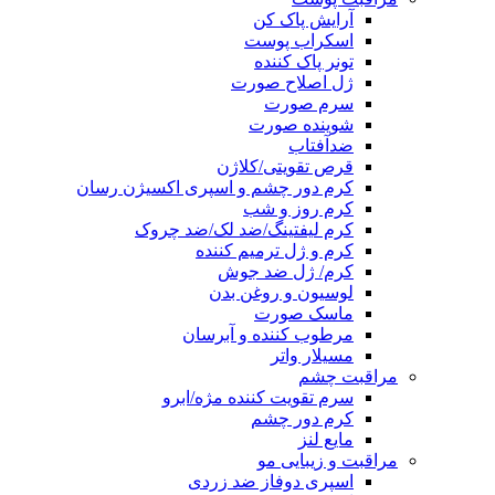
آرایش پاک کن
اسکراب پوست
تونر پاک کننده
ژل اصلاح صورت
سرم صورت
شوینده صورت
ضدآفتاب
قرص تقویتی/کلاژن
کرم دور چشم و اسپری اکسیژن رسان
کرم روز و شب
کرم لیفتینگ/ضد لک/ضد چروک
کرم و ژل ترمیم کننده
کرم/ ژل ضد جوش
لوسیون و روغن بدن
ماسک صورت
مرطوب کننده و آبرسان
مسیلار واتر
مراقبت چشم
سرم تقویت کننده مژه/ابرو
کرم دور چشم
مایع لنز
مراقبت و زیبایی مو
اسپری دوفاز ضد زردی