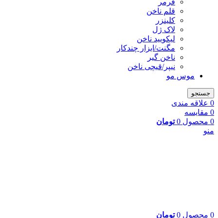
فرمر
قلم ناخن
کلینزر
لاک ژل
لیکوييد ناخن
مگنت/ابزار چندکار
ناخن گیر
نیپر/قیچی ناخن
موس مو
جستجو
0
علاقه مندی
0
مقایسه
0
محصول
0
تومان
منو
0
محصول
0
تومان