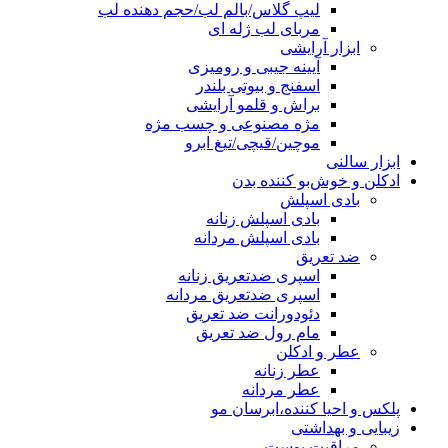
لیپ گلاس/بالم لب/حجم دهنده لب
مربای لب ژله ای
ابزار آرایشی
آیینه جیبی و رومیزی
اسفنج و بیوتی بلندر
براش و قلمو آرایشی
مژه مصنوعی و چسب مژه
موچین/قیچی/تیغ ابرو
ابزار سالنی
ادکلن و خوش‌بو کننده بدن
بادی اسپلش
بادی اسپلش زنانه
بادی اسپلش مردانه
ضد تعریق
اسپری ضدتعریق زنانه
اسپری ضدتعریق مردانه
دئودورانت ضد تعریق
مام رول ضد تعریق
عطر و ادکلن
عطر زنانه
عطر مردانه
پلکس و احیا کننده،ابرسان مو
زیبایی و بهداشتی
مراقبت پوست