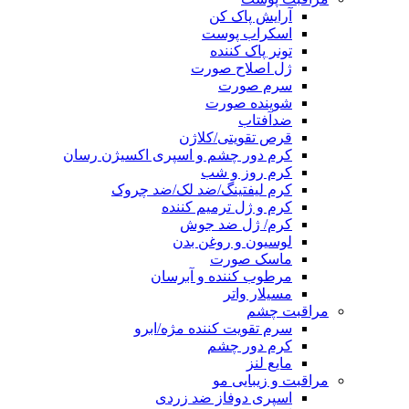
آرایش پاک کن
اسکراب پوست
تونر پاک کننده
ژل اصلاح صورت
سرم صورت
شوینده صورت
ضدآفتاب
قرص تقویتی/کلاژن
کرم دور چشم و اسپری اکسیژن رسان
کرم روز و شب
کرم لیفتینگ/ضد لک/ضد چروک
کرم و ژل ترمیم کننده
کرم/ ژل ضد جوش
لوسیون و روغن بدن
ماسک صورت
مرطوب کننده و آبرسان
مسیلار واتر
مراقبت چشم
سرم تقویت کننده مژه/ابرو
کرم دور چشم
مایع لنز
مراقبت و زیبایی مو
اسپری دوفاز ضد زردی