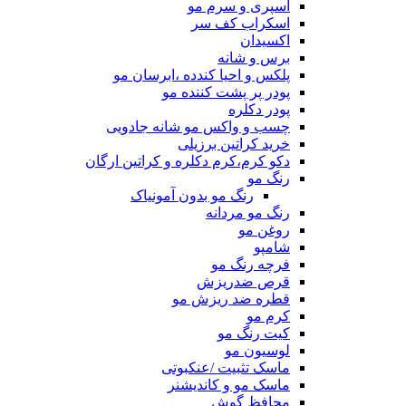
اسپری و سرم مو
اسکراب کف سر
اکسیدان
برس و شانه
پلکس و احیا کندده ،ابرسان مو
پودر پر پشت کننده مو
پودر دکلره
چسب و واکس مو شانه جادویی
خرید کراتین برزیلی
دکو کرم،کرم دکلره و کراتین ارگان
رنگ مو
رنگ مو بدون آمونیاک
رنگ مو مردانه
روغن مو
شامپو
فرچه رنگ مو
قرص ضدریزش
قطره ضد ریزش مو
کرم مو
کیت رنگ مو
لوسیون مو
ماسک تثبیت /عنکبوتی
ماسک مو و کاندیشنر
محافظ گوش