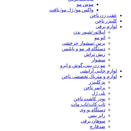
موس مو
واکس مو/ ژل مو/ تافت
عقب زن ناخن
کلینزر ناخن
لوازم برقی
اپیلاتور/شیور بدن
اتو مو
برس /سشوار چرخشی
دستگاه فر مو و بابلیس
ریش تراش
سشوار
مو زن بینی،گوش و ابرو
لوازم جانبی آرایشی
لوازم و متریال تخصصی ناخن
پد کلینزر
پرایمر ناخن
پلی ژل
پودر کاشت ناخن
تاپ کات/تاپ مات
دستگاه یو وی
رابر بیس
سوهان برقی
ضدقارچ