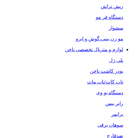
ریش تراش
دستگاه فر مو
سشوار
مو زن بینی،گوش و ابرو
لوازم و متریال تخصصی ناخن
پلی ژل
پودر کاشت ناخن
تاپ کات/تاپ مات
دستگاه یو وی
رابر بیس
پرایمر
سوهان برقی
ضدقارچ