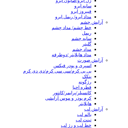
ژل ابرو/صابون ابرو
سایه ابرو
فیبروز ابرو
مداد ابرو/ ریمل ابرو
آرایش چشم
خط چشم/ مداد چشم
ریمل
سایه چشم
گلیتر
مداد چشم
مداد هایلایتر /دوطرفه
آرایش صورت
اسپری و پودر فیکس
بی بی کرم/سی سی کرم/دی دی کرم
پنکک
رژگونه
قطره احیا
کانسیلر/پرایمر/کانتور
کرم پودر و موس آرایشی
هایلایتر
آرایش لب
بالم لب
تینت لب
خط لب و رژ لب