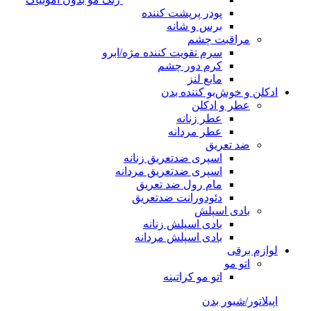
پودر پرپشت کننده
برس و شانه
مراقبت چشم
سرم تقویت کننده مژه/ابرو
کرم دور چشم
مایع لنز
ادکلن و خوش‌بو کننده بدن
عطر و ادکلن
عطر زنانه
عطر مردانه
ضد تعریق
اسپری ضدتعریق زنانه
اسپری ضدتعریق مردانه
مام رول ضد تعریق
دئودورانت ضدتعریق
بادی اسپلش
بادی اسپلش زنانه
بادی اسپلش مردانه
لوازم برقی
اتو مو
اتو مو کراتینه
اپیلاتور/شیور بدن