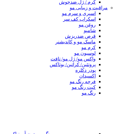
کرم / ژل ضدجوش
مراقبت و زیبایی مو
اسپری و سرم مو
اسکراب کف سر
روغن مو
شامپو
قرص ضدریزش
ماسک مو و کاندیشنر
کرم مو
لوسیون مو
واکس مو/ ژل مو/ تافت
پروتئین/ کراتین/ بوتاکس
پودر دکلره
اکسیدان
فرچه رنگ مو
کیت رنگ مو
رنگ مو
رنگ مو بدون آمونیاک