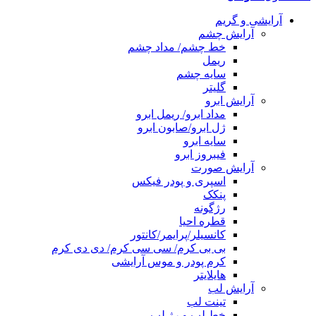
آرایشی و گریم
آرایش چشم
خط چشم/ مداد چشم
ریمل
سایه چشم
گلیتر
آرایش ابرو
مداد ابرو/ ریمل ابرو
ژل ابرو/صابون ابرو
سایه ابرو
فیبروز ابرو
آرایش صورت
اسپری و پودر فیکس
پنکک
رژگونه
قطره احیا
کانسیلر/پرایمر/کانتور
بی بی کرم/ سی سی کرم/ دی دی کرم
کرم پودر و موس آرایشی
هایلایتر
آرایش لب
تینت لب
خط لب و رژ لب