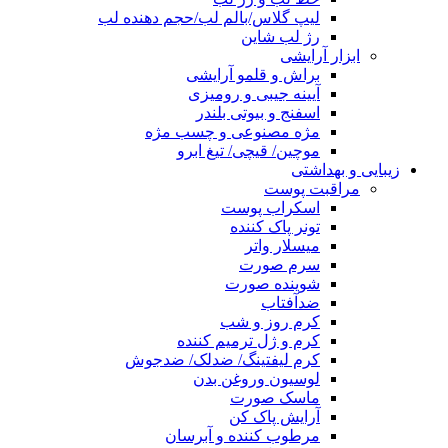
لیپ گلاس/بالم لب/حجم دهنده لب
رژ لب شاین
ابزار آرایشی
براش و قلمو آرایشی
آیینه جیبی و رومیزی
اسفنج و بیوتی بلندر
مژه مصنوعی و چسب مژه
موچین/ قیچی/ تیغ ابرو
زیبایی و بهداشتی
مراقبت پوست
اسکراب پوست
تونر پاک کننده
میسلار واتر
سرم صورت
شوینده صورت
ضدآفتاب
کرم روز و شب
کرم و ژل ترمیم کننده
کرم لیفتینگ/ ضدلک/ ضدجوش
لوسیون وروغن بدن
ماسک صورت
آرایش پاک کن
مرطوب کننده و آبرسان