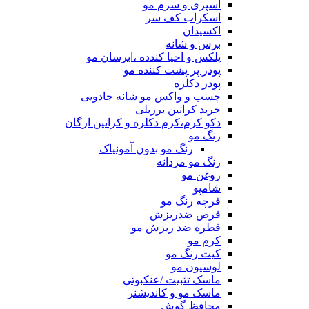
اسپری و سرم مو
اسکراب کف سر
اکسیدان
برس و شانه
پلکس و احیا کندده ،ابرسان مو
پودر پر پشت کننده مو
پودر دکلره
چسب و واکس مو شانه جادویی
خرید کراتین برزیلی
دکو کرم،کرم دکلره و کراتین ارگان
رنگ مو
رنگ مو بدون آمونیاک
رنگ مو مردانه
روغن مو
شامپو
فرچه رنگ مو
قرص ضدریزش
قطره ضد ریزش مو
کرم مو
کیت رنگ مو
لوسیون مو
ماسک تثبیت /عنکبوتی
ماسک مو و کاندیشنر
محافظ گوش