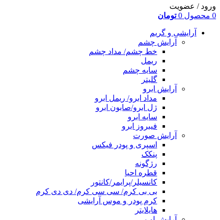
ورود / عضویت
0
محصول
0
تومان
آرایشی و گریم
آرایش چشم
خط چشم/ مداد چشم
ریمل
سایه چشم
گلیتر
آرایش ابرو
مداد ابرو/ ریمل ابرو
ژل ابرو/صابون ابرو
سایه ابرو
فیبروز ابرو
آرایش صورت
اسپری و پودر فیکس
پنکک
رژگونه
قطره احیا
کانسیلر/پرایمر/کانتور
بی بی کرم/ سی سی کرم/ دی دی کرم
کرم پودر و موس آرایشی
هایلایتر
آرایش لب