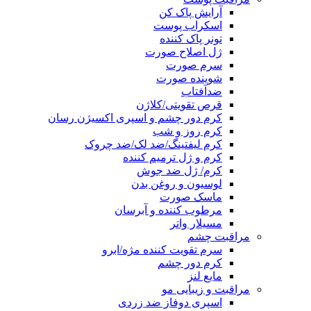
آرایش پاک کن
اسکراب پوست
تونر پاک کننده
ژل اصلاح صورت
سرم صورت
شوینده صورت
ضدآفتاب
قرص تقویتی/کلاژن
کرم دور چشم و اسپری اکسیژن رسان
کرم روز و شب
کرم لیفتینگ/ضد لک/ضد چروک
کرم و ژل ترمیم کننده
کرم/ ژل ضد جوش
لوسیون و روغن بدن
ماسک صورت
مرطوب کننده و آبرسان
مسیلار واتر
مراقبت چشم
سرم تقویت کننده مژه/ابرو
کرم دور چشم
مایع لنز
مراقبت و زیبایی مو
اسپری دوفاز ضد زردی