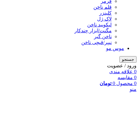
فرمر
قلم ناخن
کلینزر
لاک ژل
لیکوييد ناخن
مگنت/ابزار چندکار
ناخن گیر
نیپر/قیچی ناخن
موس مو
جستجو
ورود / عضویت
0
علاقه مندی
0
مقایسه
0
محصول
0
تومان
منو