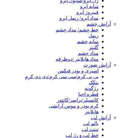
ژل ابرو/صابون ابرو
سایه ابرو
فیبروز ابرو
مداد ابرو/ ریمل ابرو
آرایش چشم
خط چشم/ مداد چشم
ریمل
سایه چشم
گلیتر
مداد چشم
مداد هایلایتر /دوطرفه
آرایش صورت
اسپری و پودر فیکس
بی بی کرم/سی سی کرم/دی دی کرم
پنکک
رژگونه
قطره احیا
کانسیلر/پرایمر/کانتور
کرم پودر و موس آرایشی
هایلایتر
آرایش لب
بالم لب
تینت لب
خط لب و رژ لب