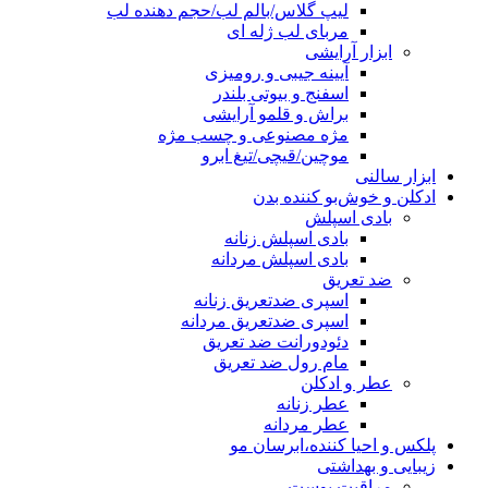
لیپ گلاس/بالم لب/حجم دهنده لب
مربای لب ژله ای
ابزار آرایشی
آیینه جیبی و رومیزی
اسفنج و بیوتی بلندر
براش و قلمو آرایشی
مژه مصنوعی و چسب مژه
موچین/قیچی/تیغ ابرو
ابزار سالنی
ادکلن و خوش‌بو کننده بدن
بادی اسپلش
بادی اسپلش زنانه
بادی اسپلش مردانه
ضد تعریق
اسپری ضدتعریق زنانه
اسپری ضدتعریق مردانه
دئودورانت ضد تعریق
مام رول ضد تعریق
عطر و ادکلن
عطر زنانه
عطر مردانه
پلکس و احیا کننده،ابرسان مو
زیبایی و بهداشتی
مراقبت پوست