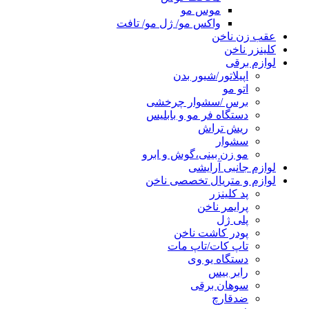
موس مو
واکس مو/ ژل مو/ تافت
عقب زن ناخن
کلینزر ناخن
لوازم برقی
اپیلاتور/شیور بدن
اتو مو
برس /سشوار چرخشی
دستگاه فر مو و بابلیس
ریش تراش
سشوار
مو زن بینی،گوش و ابرو
لوازم جانبی آرایشی
لوازم و متریال تخصصی ناخن
پد کلینزر
پرایمر ناخن
پلی ژل
پودر کاشت ناخن
تاپ کات/تاپ مات
دستگاه یو وی
رابر بیس
سوهان برقی
ضدقارچ