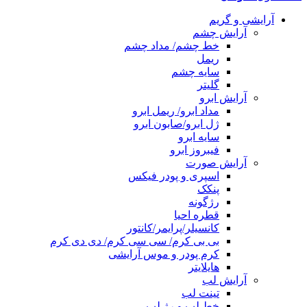
آرایشی و گریم
آرایش چشم
خط چشم/ مداد چشم
ریمل
سایه چشم
گلیتر
آرایش ابرو
مداد ابرو/ ریمل ابرو
ژل ابرو/صابون ابرو
سایه ابرو
فیبروز ابرو
آرایش صورت
اسپری و پودر فیکس
پنکک
رژگونه
قطره احیا
کانسیلر/پرایمر/کانتور
بی بی کرم/ سی سی کرم/ دی دی کرم
کرم پودر و موس آرایشی
هایلایتر
آرایش لب
تینت لب
خط لب و رژ لب