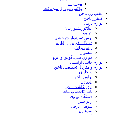
موس مو
واکس مو/ ژل مو/ تافت
عقب زن ناخن
کلینزر ناخن
لوازم برقی
اپیلاتور/شیور بدن
اتو مو
برس /سشوار چرخشی
دستگاه فر مو و بابلیس
ریش تراش
سشوار
مو زن بینی،گوش و ابرو
لوازم جانبی آرایشی
لوازم و متریال تخصصی ناخن
پد کلینزر
پرایمر ناخن
پلی ژل
پودر کاشت ناخن
تاپ کات/تاپ مات
دستگاه یو وی
رابر بیس
سوهان برقی
ضدقارچ