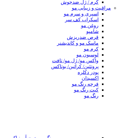
کرم / ژل ضدجوش
مراقبت و زیبایی مو
اسپری و سرم مو
اسکراب کف سر
روغن مو
شامپو
قرص ضدریزش
ماسک مو و کاندیشنر
کرم مو
لوسیون مو
واکس مو/ ژل مو/ تافت
پروتئین/ کراتین/ بوتاکس
پودر دکلره
اکسیدان
فرچه رنگ مو
کیت رنگ مو
رنگ مو
رنگ مو بدون آمونیاک