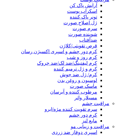
آرایش پاک کن
اسکراب پوست
تونر پاک کننده
ژل اصلاح صورت
سرم صورت
شوینده صورت
ضدآفتاب
قرص تقویتی/کلاژن
کرم دور چشم و اسپری اکسیژن رسان
کرم روز و شب
کرم لیفتینگ/ضد لک/ضد چروک
کرم و ژل ترمیم کننده
کرم/ ژل ضد جوش
لوسیون و روغن بدن
ماسک صورت
مرطوب کننده و آبرسان
مسیلار واتر
مراقبت چشم
سرم تقویت کننده مژه/ابرو
کرم دور چشم
مایع لنز
مراقبت و زیبایی مو
اسپری دوفاز ضد زردی