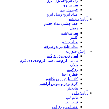
ژل ابرو/صابون ابرو
سایه ابرو
فیبروز ابرو
مداد ابرو/ ریمل ابرو
آرایش چشم
خط چشم/ مداد چشم
ریمل
سایه چشم
گلیتر
مداد چشم
مداد هایلایتر /دوطرفه
آرایش صورت
اسپری و پودر فیکس
بی بی کرم/سی سی کرم/دی دی کرم
پنکک
رژگونه
قطره احیا
کانسیلر/پرایمر/کانتور
کرم پودر و موس آرایشی
هایلایتر
آرایش لب
بالم لب
تینت لب
خط لب و رژ لب