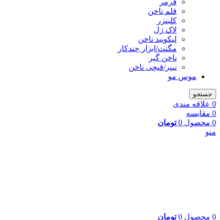
فرمر
قلم ناخن
کلینزر
لاک ژل
لیکوييد ناخن
مگنت/ابزار چندکار
ناخن گیر
نیپر/قیچی ناخن
موس مو
جستجو
0
علاقه مندی
0
مقایسه
0
محصول
0
تومان
منو
0
محصول
0
تومان