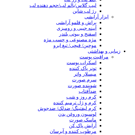
لیپ گلاس/بالم لب/حجم دهنده لب
رژ لب شاین
ابزار آرایشی
براش و قلمو آرایشی
آیینه جیبی و رومیزی
اسفنج و بیوتی بلندر
مژه مصنوعی و چسب مژه
موچین/ قیچی/ تیغ ابرو
زیبایی و بهداشتی
مراقبت پوست
اسکراب پوست
تونر پاک کننده
میسلار واتر
سرم صورت
شوینده صورت
ضدآفتاب
کرم روز و شب
کرم و ژل ترمیم کننده
کرم لیفتینگ/ ضدلک/ ضدجوش
لوسیون وروغن بدن
ماسک صورت
آرایش پاک کن
مرطوب کننده و آبرسان