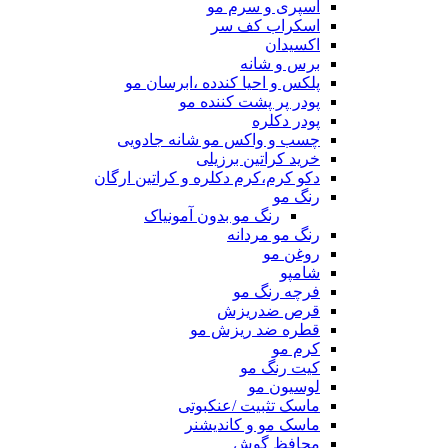
اسپری و سرم مو
اسکراب کف سر
اکسیدان
برس و شانه
پلکس و احیا کندده ،ابرسان مو
پودر پر پشت کننده مو
پودر دکلره
چسب و واکس مو شانه جادویی
خرید کراتین برزیلی
دکو کرم،کرم دکلره و کراتین ارگان
رنگ مو
رنگ مو بدون آمونیاک
رنگ مو مردانه
روغن مو
شامپو
فرچه رنگ مو
قرص ضدریزش
قطره ضد ریزش مو
کرم مو
کیت رنگ مو
لوسیون مو
ماسک تثبیت /عنکبوتی
ماسک مو و کاندیشنر
محافظ گوش