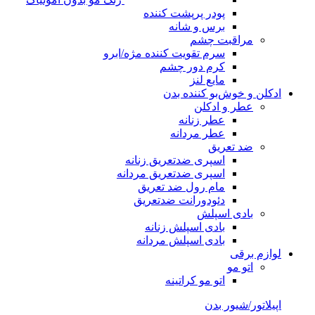
پودر پرپشت کننده
برس و شانه
مراقبت چشم
سرم تقویت کننده مژه/ابرو
کرم دور چشم
مایع لنز
ادکلن و خوش‌بو کننده بدن
عطر و ادکلن
عطر زنانه
عطر مردانه
ضد تعریق
اسپری ضدتعریق زنانه
اسپری ضدتعریق مردانه
مام رول ضد تعریق
دئودورانت ضدتعریق
بادی اسپلش
بادی اسپلش زنانه
بادی اسپلش مردانه
لوازم برقی
اتو مو
اتو مو کراتینه
اپیلاتور/شیور بدن