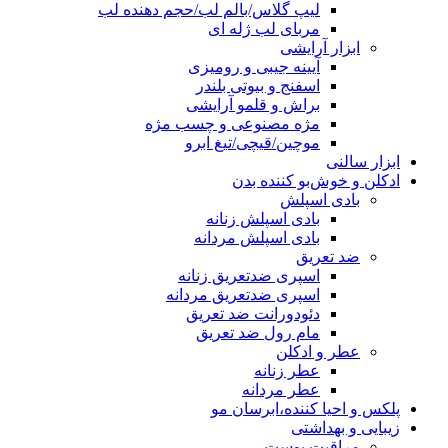
لیپ گلاس/بالم لب/حجم دهنده لب
مربای لب ژله ای
ابزار آرایشی
آیینه جیبی و رومیزی
اسفنج و بیوتی بلندر
براش و قلمو آرایشی
مژه مصنوعی و چسب مژه
موچین/قیچی/تیغ ابرو
ابزار سالنی
ادکلن و خوش‌بو کننده بدن
بادی اسپلش
بادی اسپلش زنانه
بادی اسپلش مردانه
ضد تعریق
اسپری ضدتعریق زنانه
اسپری ضدتعریق مردانه
دئودورانت ضد تعریق
مام رول ضد تعریق
عطر و ادکلن
عطر زنانه
عطر مردانه
پلکس و احیا کننده،ابرسان مو
زیبایی و بهداشتی
مراقبت پوست