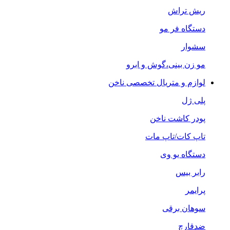
ریش تراش
دستگاه فر مو
سشوار
مو زن بینی،گوش و ابرو
لوازم و متریال تخصصی ناخن
پلی ژل
پودر کاشت ناخن
تاپ کات/تاپ مات
دستگاه یو وی
رابر بیس
پرایمر
سوهان برقی
ضدقارچ