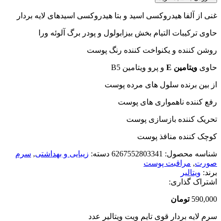
غنی از آلفا هیدروکسی اسید و بتا هیدروکسی اسیدهای لایه بردار
حاوی ترکیبات التیام بخش بیزابولول و پودر برگ آلوئه ورا
روشن کننده و یکنواخت کننده رنگ پوست
حاوی
ویتامین E
و پرو ویتامین B5
از بین برنده سلول های مرده پوست
رفع کننده ناهمواری های پوست
تحریک کننده بازسازی پوست
کوچک کننده منافذ پوست
شناسه محصول:
6267552803341
دسته:
زیبایی و بهداشتی
,
سرم
صورت
,
مراقبت پوست
برند:
ویتالیر
اشتراک گذاری:
590,000
تومان
سرم لایه بردار قوی تایم ویت ویتالیر عدد