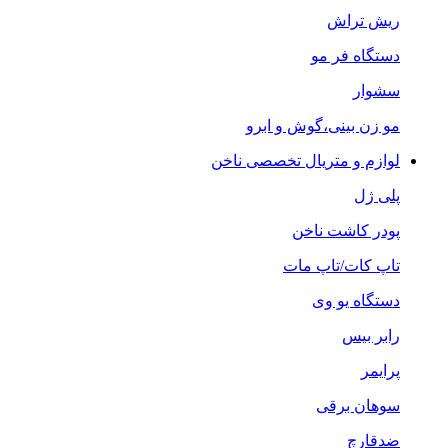
ریش تراش
دستگاه فر مو
سشوار
مو زن بینی،گوش و ابرو
لوازم و متریال تخصصی ناخن
پلی ژل
پودر کاشت ناخن
تاپ کات/تاپ مات
دستگاه یو وی
رابر بیس
پرایمر
سوهان برقی
ضدقارچ