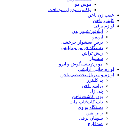
موس مو
واکس مو/ ژل مو/ تافت
عقب زن ناخن
کلینزر ناخن
لوازم برقی
اپیلاتور/شیور بدن
اتو مو
برس /سشوار چرخشی
دستگاه فر مو و بابلیس
ریش تراش
سشوار
مو زن بینی،گوش و ابرو
لوازم جانبی آرایشی
لوازم و متریال تخصصی ناخن
پد کلینزر
پرایمر ناخن
پلی ژل
پودر کاشت ناخن
تاپ کات/تاپ مات
دستگاه یو وی
رابر بیس
سوهان برقی
ضدقارچ