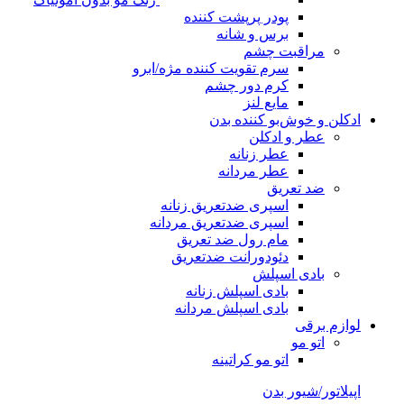
پودر پرپشت کننده
برس و شانه
مراقبت چشم
سرم تقویت کننده مژه/ابرو
کرم دور چشم
مایع لنز
ادکلن و خوش‌بو کننده بدن
عطر و ادکلن
عطر زنانه
عطر مردانه
ضد تعریق
اسپری ضدتعریق زنانه
اسپری ضدتعریق مردانه
مام رول ضد تعریق
دئودورانت ضدتعریق
بادی اسپلش
بادی اسپلش زنانه
بادی اسپلش مردانه
لوازم برقی
اتو مو
اتو مو کراتینه
اپیلاتور/شیور بدن