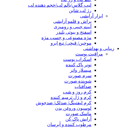
لیپ گلاس/بالم لب/حجم دهنده لب
رژ لب شاین
ابزار آرایشی
براش و قلمو آرایشی
آیینه جیبی و رومیزی
اسفنج و بیوتی بلندر
مژه مصنوعی و چسب مژه
موچین/ قیچی/ تیغ ابرو
زیبایی و بهداشتی
مراقبت پوست
اسکراب پوست
تونر پاک کننده
میسلار واتر
سرم صورت
شوینده صورت
ضدآفتاب
کرم روز و شب
کرم و ژل ترمیم کننده
کرم لیفتینگ/ ضدلک/ ضدجوش
لوسیون وروغن بدن
ماسک صورت
آرایش پاک کن
مرطوب کننده و آبرسان