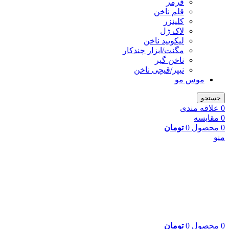
فرمر
قلم ناخن
کلینزر
لاک ژل
لیکوييد ناخن
مگنت/ابزار چندکار
ناخن گیر
نیپر/قیچی ناخن
موس مو
جستجو
0
علاقه مندی
0
مقایسه
0
محصول
0
تومان
منو
0
محصول
0
تومان