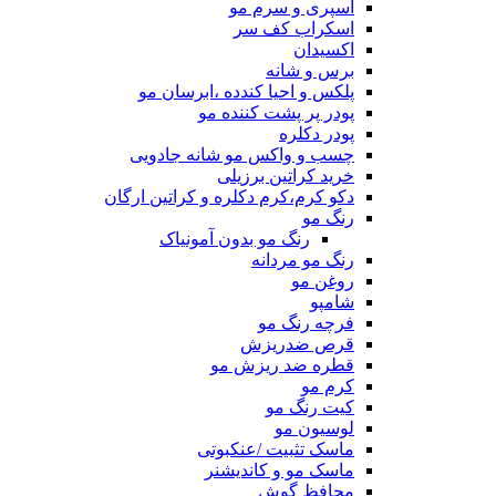
اسپری و سرم مو
اسکراب کف سر
اکسیدان
برس و شانه
پلکس و احیا کندده ،ابرسان مو
پودر پر پشت کننده مو
پودر دکلره
چسب و واکس مو شانه جادویی
خرید کراتین برزیلی
دکو کرم،کرم دکلره و کراتین ارگان
رنگ مو
رنگ مو بدون آمونیاک
رنگ مو مردانه
روغن مو
شامپو
فرچه رنگ مو
قرص ضدریزش
قطره ضد ریزش مو
کرم مو
کیت رنگ مو
لوسیون مو
ماسک تثبیت /عنکبوتی
ماسک مو و کاندیشنر
محافظ گوش