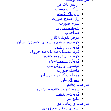
آرایش پاک کن
اسکراب پوست
تونر پاک کننده
ژل اصلاح صورت
سرم صورت
شوینده صورت
ضدآفتاب
قرص تقویتی/کلاژن
کرم دور چشم و اسپری اکسیژن رسان
کرم روز و شب
کرم لیفتینگ/ضد لک/ضد چروک
کرم و ژل ترمیم کننده
کرم/ ژل ضد جوش
لوسیون و روغن بدن
ماسک صورت
مرطوب کننده و آبرسان
مسیلار واتر
مراقبت چشم
سرم تقویت کننده مژه/ابرو
کرم دور چشم
مایع لنز
مراقبت و زیبایی مو
اسپری دوفاز ضد زردی