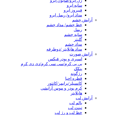
ژل ابرو/صابون ابرو
سایه ابرو
فیبروز ابرو
مداد ابرو/ ریمل ابرو
آرایش چشم
خط چشم/ مداد چشم
ریمل
سایه چشم
گلیتر
مداد چشم
مداد هایلایتر /دوطرفه
آرایش صورت
اسپری و پودر فیکس
بی بی کرم/سی سی کرم/دی دی کرم
پنکک
رژگونه
قطره احیا
کانسیلر/پرایمر/کانتور
کرم پودر و موس آرایشی
هایلایتر
آرایش لب
بالم لب
تینت لب
خط لب و رژ لب