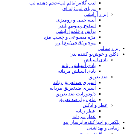
لیپ گلاس/بالم لب/حجم دهنده لب
مربای لب ژله ای
ابزار آرایشی
آیینه جیبی و رومیزی
اسفنج و بیوتی بلندر
براش و قلمو آرایشی
مژه مصنوعی و چسب مژه
موچین/قیچی/تیغ ابرو
ابزار سالنی
ادکلن و خوش‌بو کننده بدن
بادی اسپلش
بادی اسپلش زنانه
بادی اسپلش مردانه
ضد تعریق
اسپری ضدتعریق زنانه
اسپری ضدتعریق مردانه
دئودورانت ضد تعریق
مام رول ضد تعریق
عطر و ادکلن
عطر زنانه
عطر مردانه
پلکس و احیا کننده،ابرسان مو
زیبایی و بهداشتی
مراقبت پوست