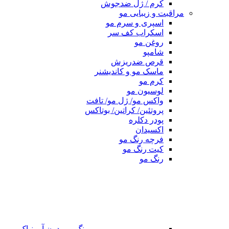
کرم / ژل ضدجوش
مراقبت و زیبایی مو
اسپری و سرم مو
اسکراب کف سر
روغن مو
شامپو
قرص ضدریزش
ماسک مو و کاندیشنر
کرم مو
لوسیون مو
واکس مو/ ژل مو/ تافت
پروتئین/ کراتین/ بوتاکس
پودر دکلره
اکسیدان
فرچه رنگ مو
کیت رنگ مو
رنگ مو
رنگ مو بدون آمونیاک