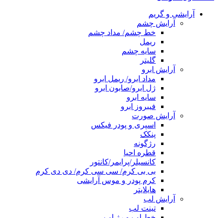
آرایشی و گریم
آرایش چشم
خط چشم/ مداد چشم
ریمل
سایه چشم
گلیتر
آرایش ابرو
مداد ابرو/ ریمل ابرو
ژل ابرو/صابون ابرو
سایه ابرو
فیبروز ابرو
آرایش صورت
اسپری و پودر فیکس
پنکک
رژگونه
قطره احیا
کانسیلر/پرایمر/کانتور
بی بی کرم/ سی سی کرم/ دی دی کرم
کرم پودر و موس آرایشی
هایلایتر
آرایش لب
تینت لب
خط لب و رژ لب