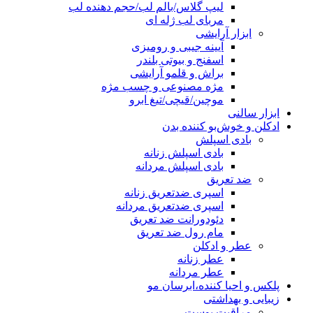
لیپ گلاس/بالم لب/حجم دهنده لب
مربای لب ژله ای
ابزار آرایشی
آیینه جیبی و رومیزی
اسفنج و بیوتی بلندر
براش و قلمو آرایشی
مژه مصنوعی و چسب مژه
موچین/قیچی/تیغ ابرو
ابزار سالنی
ادکلن و خوش‌بو کننده بدن
بادی اسپلش
بادی اسپلش زنانه
بادی اسپلش مردانه
ضد تعریق
اسپری ضدتعریق زنانه
اسپری ضدتعریق مردانه
دئودورانت ضد تعریق
مام رول ضد تعریق
عطر و ادکلن
عطر زنانه
عطر مردانه
پلکس و احیا کننده،ابرسان مو
زیبایی و بهداشتی
مراقبت پوست