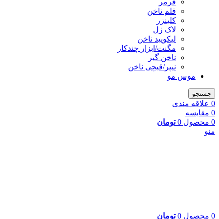
فرمر
قلم ناخن
کلینزر
لاک ژل
لیکوييد ناخن
مگنت/ابزار چندکار
ناخن گیر
نیپر/قیچی ناخن
موس مو
جستجو
0
علاقه مندی
0
مقایسه
0
محصول
0
تومان
منو
0
محصول
0
تومان