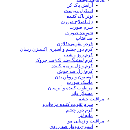
آرایش پاک کن
اسکراب پوست
تونر پاک کننده
ژل اصلاح صورت
سرم صورت
شوینده صورت
ضدآفتاب
قرص تقویتی/کلاژن
کرم دور چشم و اسپری اکسیژن رسان
کرم روز و شب
کرم لیفتینگ/ضد لک/ضد چروک
کرم و ژل ترمیم کننده
کرم/ ژل ضد جوش
لوسیون و روغن بدن
ماسک صورت
مرطوب کننده و آبرسان
مسیلار واتر
مراقبت چشم
سرم تقویت کننده مژه/ابرو
کرم دور چشم
مایع لنز
مراقبت و زیبایی مو
اسپری دوفاز ضد زردی