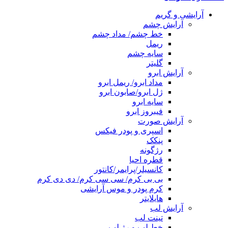
آرایشی و گریم
آرایش چشم
خط چشم/ مداد چشم
ریمل
سایه چشم
گلیتر
آرایش ابرو
مداد ابرو/ ریمل ابرو
ژل ابرو/صابون ابرو
سایه ابرو
فیبروز ابرو
آرایش صورت
اسپری و پودر فیکس
پنکک
رژگونه
قطره احیا
کانسیلر/پرایمر/کانتور
بی بی کرم/ سی سی کرم/ دی دی کرم
کرم پودر و موس آرایشی
هایلایتر
آرایش لب
تینت لب
خط لب و رژ لب