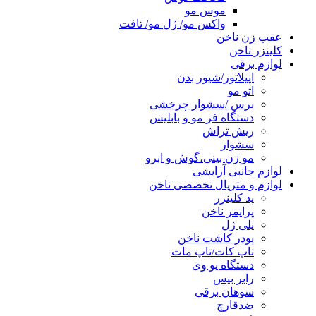
موس مو
واکس مو/ ژل مو/ تافت
عقب زن ناخن
کلینزر ناخن
لوازم برقی
اپیلاتور/شیور بدن
اتو مو
برس /سشوار چرخشی
دستگاه فر مو و بابلیس
ریش تراش
سشوار
مو زن بینی،گوش و ابرو
لوازم جانبی آرایشی
لوازم و متریال تخصصی ناخن
پد کلینزر
پرایمر ناخن
پلی ژل
پودر کاشت ناخن
تاپ کات/تاپ مات
دستگاه یو وی
رابر بیس
سوهان برقی
ضدقارچ