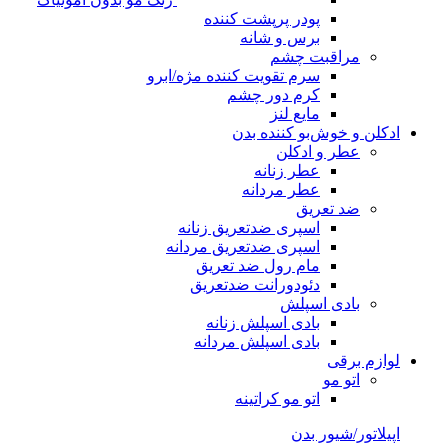
پودر پرپشت کننده
برس و شانه
مراقبت چشم
سرم تقویت کننده مژه/ابرو
کرم دور چشم
مایع لنز
ادکلن و خوش‌بو کننده بدن
عطر و ادکلن
عطر زنانه
عطر مردانه
ضد تعریق
اسپری ضدتعریق زنانه
اسپری ضدتعریق مردانه
مام رول ضد تعریق
دئودورانت ضدتعریق
بادی اسپلش
بادی اسپلش زنانه
بادی اسپلش مردانه
لوازم برقی
اتو مو
اتو مو کراتینه
اپیلاتور/شیور بدن