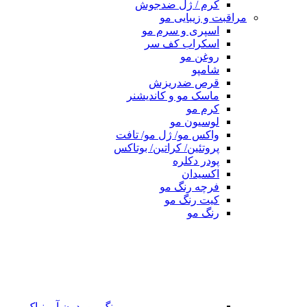
کرم / ژل ضدجوش
مراقبت و زیبایی مو
اسپری و سرم مو
اسکراب کف سر
روغن مو
شامپو
قرص ضدریزش
ماسک مو و کاندیشنر
کرم مو
لوسیون مو
واکس مو/ ژل مو/ تافت
پروتئین/ کراتین/ بوتاکس
پودر دکلره
اکسیدان
فرچه رنگ مو
کیت رنگ مو
رنگ مو
رنگ مو بدون آمونیاک