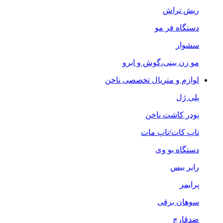
ریش تراش
دستگاه فر مو
سشوار
مو زن بینی،گوش و ابرو
لوازم و متریال تخصصی ناخن
پلی ژل
پودر کاشت ناخن
تاپ کات/تاپ مات
دستگاه یو وی
رابر بیس
پرایمر
سوهان برقی
ضدقارچ