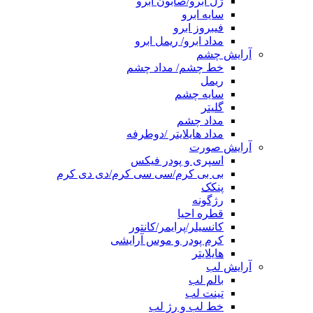
ژل ابرو/صابون ابرو
سایه ابرو
فیبروز ابرو
مداد ابرو/ ریمل ابرو
آرایش چشم
خط چشم/ مداد چشم
ریمل
سایه چشم
گلیتر
مداد چشم
مداد هایلایتر /دوطرفه
آرایش صورت
اسپری و پودر فیکس
بی بی کرم/سی سی کرم/دی دی کرم
پنکک
رژگونه
قطره احیا
کانسیلر/پرایمر/کانتور
کرم پودر و موس آرایشی
هایلایتر
آرایش لب
بالم لب
تینت لب
خط لب و رژ لب