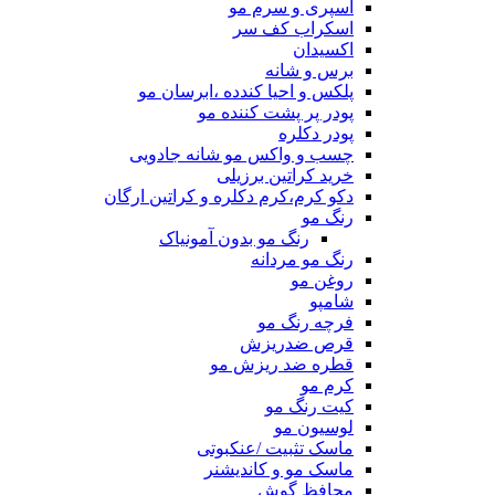
اسپری و سرم مو
اسکراب کف سر
اکسیدان
برس و شانه
پلکس و احیا کندده ،ابرسان مو
پودر پر پشت کننده مو
پودر دکلره
چسب و واکس مو شانه جادویی
خرید کراتین برزیلی
دکو کرم،کرم دکلره و کراتین ارگان
رنگ مو
رنگ مو بدون آمونیاک
رنگ مو مردانه
روغن مو
شامپو
فرچه رنگ مو
قرص ضدریزش
قطره ضد ریزش مو
کرم مو
کیت رنگ مو
لوسیون مو
ماسک تثبیت /عنکبوتی
ماسک مو و کاندیشنر
محافظ گوش