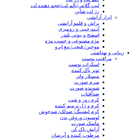
لیپ گلاس/بالم لب/حجم دهنده لب
رژ لب شاین
ابزار آرایشی
براش و قلمو آرایشی
آیینه جیبی و رومیزی
اسفنج و بیوتی بلندر
مژه مصنوعی و چسب مژه
موچین/ قیچی/ تیغ ابرو
زیبایی و بهداشتی
مراقبت پوست
اسکراب پوست
تونر پاک کننده
میسلار واتر
سرم صورت
شوینده صورت
ضدآفتاب
کرم روز و شب
کرم و ژل ترمیم کننده
کرم لیفتینگ/ ضدلک/ ضدجوش
لوسیون وروغن بدن
ماسک صورت
آرایش پاک کن
مرطوب کننده و آبرسان