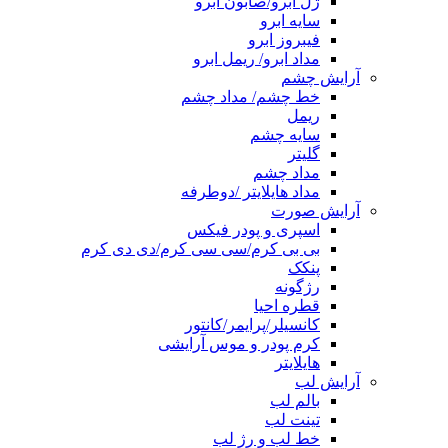
ژل ابرو/صابون ابرو
سایه ابرو
فیبروز ابرو
مداد ابرو/ ریمل ابرو
آرایش چشم
خط چشم/ مداد چشم
ریمل
سایه چشم
گلیتر
مداد چشم
مداد هایلایتر /دوطرفه
آرایش صورت
اسپری و پودر فیکس
بی بی کرم/سی سی کرم/دی دی کرم
پنکک
رژگونه
قطره احیا
کانسیلر/پرایمر/کانتور
کرم پودر و موس آرایشی
هایلایتر
آرایش لب
بالم لب
تینت لب
خط لب و رژ لب