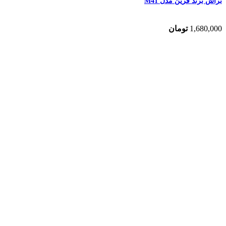
براش برند فرین مدل M41
1,680,000
تومان