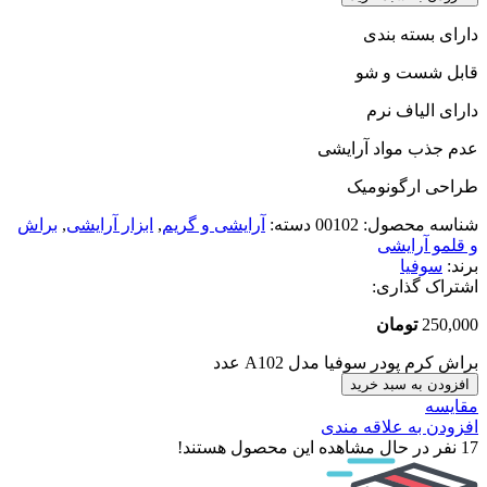
دارای بسته بندی
قابل شست و شو
دارای الیاف نرم
عدم جذب مواد آرایشی
طراحی ارگونومیک
شناسه محصول:
00102
دسته:
آرایشی و گریم
,
ابزار آرایشی
,
براش
و قلمو آرایشی
برند:
سوفیا
اشتراک گذاری:
250,000
تومان
براش کرم پودر سوفیا مدل A102 عدد
افزودن به سبد خرید
مقایسه
افزودن به علاقه مندی
17
نفر در حال مشاهده این محصول هستند!