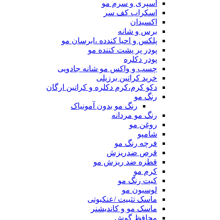
اسپری و سرم مو
اسکراب کف سر
اکسیدان
برس و شانه
پلکس و احیا کندده ،ابرسان مو
پودر پر پشت کننده مو
پودر دکلره
چسب و واکس مو شانه جادویی
خرید کراتین برزیلی
دکو کرم،کرم دکلره و کراتین ارگان
رنگ مو
رنگ مو بدون آمونیاک
رنگ مو مردانه
روغن مو
شامپو
فرچه رنگ مو
قرص ضدریزش
قطره ضد ریزش مو
کرم مو
کیت رنگ مو
لوسیون مو
ماسک تثبیت /عنکبوتی
ماسک مو و کاندیشنر
محافظ گوش