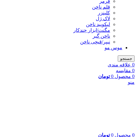
فرمر
قلم ناخن
کلینزر
لاک ژل
لیکوييد ناخن
مگنت/ابزار چندکار
ناخن گیر
نیپر/قیچی ناخن
موس مو
جستجو
0
علاقه مندی
0
مقایسه
0
محصول
0
تومان
منو
0
محصول
0
تومان