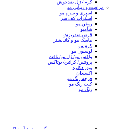
کرم / ژل ضدجوش
مراقبت و زیبایی مو
اسپری و سرم مو
اسکراب کف سر
روغن مو
شامپو
قرص ضدریزش
ماسک مو و کاندیشنر
کرم مو
لوسیون مو
واکس مو/ ژل مو/ تافت
پروتئین/ کراتین/ بوتاکس
پودر دکلره
اکسیدان
فرچه رنگ مو
کیت رنگ مو
رنگ مو
رنگ مو بدون آمونیاک