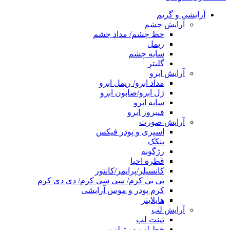
آرایشی و گریم
آرایش چشم
خط چشم/ مداد چشم
ریمل
سایه چشم
گلیتر
آرایش ابرو
مداد ابرو/ ریمل ابرو
ژل ابرو/صابون ابرو
سایه ابرو
فیبروز ابرو
آرایش صورت
اسپری و پودر فیکس
پنکک
رژگونه
قطره احیا
کانسیلر/پرایمر/کانتور
بی بی کرم/ سی سی کرم/ دی دی کرم
کرم پودر و موس آرایشی
هایلایتر
آرایش لب
تینت لب
خط لب و رژ لب