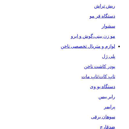
ریش تراش
دستگاه فر مو
سشوار
مو زن بینی،گوش و ابرو
لوازم و متریال تخصصی ناخن
پلی ژل
پودر کاشت ناخن
تاپ کات/تاپ مات
دستگاه یو وی
رابر بیس
پرایمر
سوهان برقی
ضدقارچ