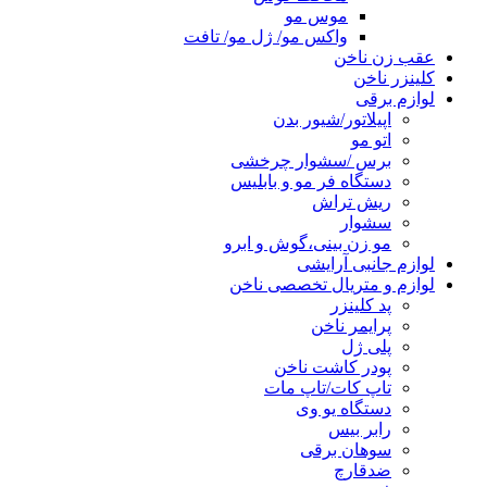
موس مو
واکس مو/ ژل مو/ تافت
عقب زن ناخن
کلینزر ناخن
لوازم برقی
اپیلاتور/شیور بدن
اتو مو
برس /سشوار چرخشی
دستگاه فر مو و بابلیس
ریش تراش
سشوار
مو زن بینی،گوش و ابرو
لوازم جانبی آرایشی
لوازم و متریال تخصصی ناخن
پد کلینزر
پرایمر ناخن
پلی ژل
پودر کاشت ناخن
تاپ کات/تاپ مات
دستگاه یو وی
رابر بیس
سوهان برقی
ضدقارچ