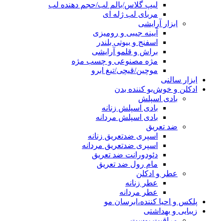
لیپ گلاس/بالم لب/حجم دهنده لب
مربای لب ژله ای
ابزار آرایشی
آیینه جیبی و رومیزی
اسفنج و بیوتی بلندر
براش و قلمو آرایشی
مژه مصنوعی و چسب مژه
موچین/قیچی/تیغ ابرو
ابزار سالنی
ادکلن و خوش‌بو کننده بدن
بادی اسپلش
بادی اسپلش زنانه
بادی اسپلش مردانه
ضد تعریق
اسپری ضدتعریق زنانه
اسپری ضدتعریق مردانه
دئودورانت ضد تعریق
مام رول ضد تعریق
عطر و ادکلن
عطر زنانه
عطر مردانه
پلکس و احیا کننده،ابرسان مو
زیبایی و بهداشتی
مراقبت پوست