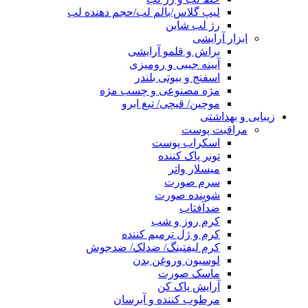
لیپ گلاس/بالم لب/حجم دهنده لب
رژ لب شاین
ابزار آرایشی
براش و قلمو آرایشی
آیینه جیبی و رومیزی
اسفنج و بیوتی بلندر
مژه مصنوعی و چسب مژه
موچین/ قیچی/ تیغ ابرو
زیبایی و بهداشتی
مراقبت پوست
اسکراب پوست
تونر پاک کننده
میسلار واتر
سرم صورت
شوینده صورت
ضدآفتاب
کرم روز و شب
کرم و ژل ترمیم کننده
کرم لیفتینگ/ ضدلک/ ضدجوش
لوسیون وروغن بدن
ماسک صورت
آرایش پاک کن
مرطوب کننده و آبرسان