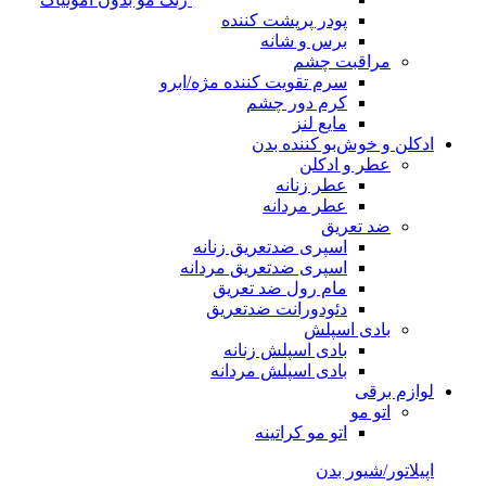
پودر پرپشت کننده
برس و شانه
مراقبت چشم
سرم تقویت کننده مژه/ابرو
کرم دور چشم
مایع لنز
ادکلن و خوش‌بو کننده بدن
عطر و ادکلن
عطر زنانه
عطر مردانه
ضد تعریق
اسپری ضدتعریق زنانه
اسپری ضدتعریق مردانه
مام رول ضد تعریق
دئودورانت ضدتعریق
بادی اسپلش
بادی اسپلش زنانه
بادی اسپلش مردانه
لوازم برقی
اتو مو
اتو مو کراتینه
اپیلاتور/شیور بدن