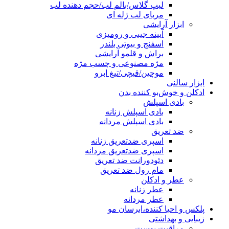
لیپ گلاس/بالم لب/حجم دهنده لب
مربای لب ژله ای
ابزار آرایشی
آیینه جیبی و رومیزی
اسفنج و بیوتی بلندر
براش و قلمو آرایشی
مژه مصنوعی و چسب مژه
موچین/قیچی/تیغ ابرو
ابزار سالنی
ادکلن و خوش‌بو کننده بدن
بادی اسپلش
بادی اسپلش زنانه
بادی اسپلش مردانه
ضد تعریق
اسپری ضدتعریق زنانه
اسپری ضدتعریق مردانه
دئودورانت ضد تعریق
مام رول ضد تعریق
عطر و ادکلن
عطر زنانه
عطر مردانه
پلکس و احیا کننده،ابرسان مو
زیبایی و بهداشتی
مراقبت پوست