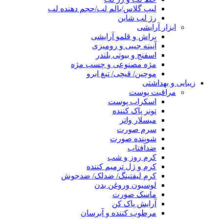
لیپ گلاس/بالم لب/حجم دهنده لب
رژ لب شاین
ابزار آرایشی
براش و قلمو آرایشی
آیینه جیبی و رومیزی
اسفنج و بیوتی بلندر
مژه مصنوعی و چسب مژه
موچین/ قیچی/ تیغ ابرو
زیبایی و بهداشتی
مراقبت پوست
اسکراب پوست
تونر پاک کننده
میسلار واتر
سرم صورت
شوینده صورت
ضدآفتاب
کرم روز و شب
کرم و ژل ترمیم کننده
کرم لیفتینگ/ ضدلک/ ضدجوش
لوسیون وروغن بدن
ماسک صورت
آرایش پاک کن
مرطوب کننده و آبرسان