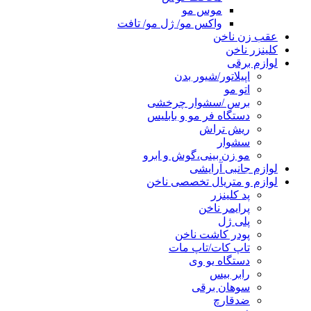
موس مو
واکس مو/ ژل مو/ تافت
عقب زن ناخن
کلینزر ناخن
لوازم برقی
اپیلاتور/شیور بدن
اتو مو
برس /سشوار چرخشی
دستگاه فر مو و بابلیس
ریش تراش
سشوار
مو زن بینی،گوش و ابرو
لوازم جانبی آرایشی
لوازم و متریال تخصصی ناخن
پد کلینزر
پرایمر ناخن
پلی ژل
پودر کاشت ناخن
تاپ کات/تاپ مات
دستگاه یو وی
رابر بیس
سوهان برقی
ضدقارچ