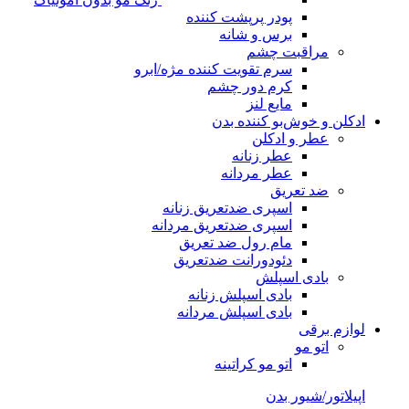
پودر پرپشت کننده
برس و شانه
مراقبت چشم
سرم تقویت کننده مژه/ابرو
کرم دور چشم
مایع لنز
ادکلن و خوش‌بو کننده بدن
عطر و ادکلن
عطر زنانه
عطر مردانه
ضد تعریق
اسپری ضدتعریق زنانه
اسپری ضدتعریق مردانه
مام رول ضد تعریق
دئودورانت ضدتعریق
بادی اسپلش
بادی اسپلش زنانه
بادی اسپلش مردانه
لوازم برقی
اتو مو
اتو مو کراتینه
اپیلاتور/شیور بدن