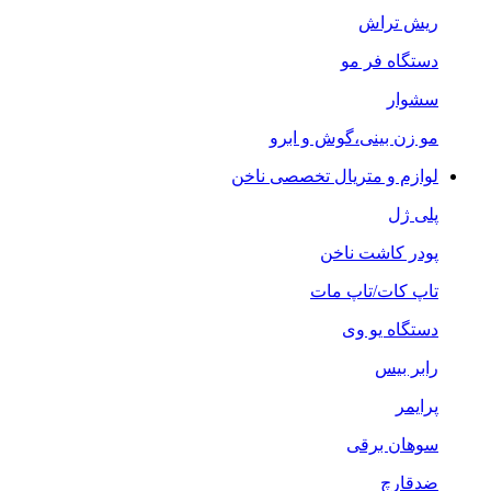
ریش تراش
دستگاه فر مو
سشوار
مو زن بینی،گوش و ابرو
لوازم و متریال تخصصی ناخن
پلی ژل
پودر کاشت ناخن
تاپ کات/تاپ مات
دستگاه یو وی
رابر بیس
پرایمر
سوهان برقی
ضدقارچ