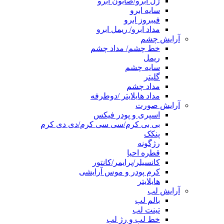
ژل ابرو/صابون ابرو
سایه ابرو
فیبروز ابرو
مداد ابرو/ ریمل ابرو
آرایش چشم
خط چشم/ مداد چشم
ریمل
سایه چشم
گلیتر
مداد چشم
مداد هایلایتر /دوطرفه
آرایش صورت
اسپری و پودر فیکس
بی بی کرم/سی سی کرم/دی دی کرم
پنکک
رژگونه
قطره احیا
کانسیلر/پرایمر/کانتور
کرم پودر و موس آرایشی
هایلایتر
آرایش لب
بالم لب
تینت لب
خط لب و رژ لب