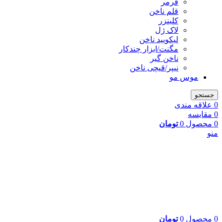
فرمر
قلم ناخن
کلینزر
لاک ژل
لیکوييد ناخن
مگنت/ابزار چندکار
ناخن گیر
نیپر/قیچی ناخن
موس مو
جستجو
0
علاقه مندی
0
مقایسه
0
محصول
0
تومان
منو
0
محصول
0
تومان