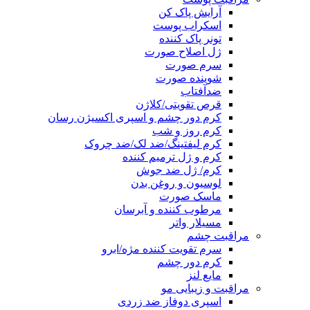
آرایش پاک کن
اسکراب پوست
تونر پاک کننده
ژل اصلاح صورت
سرم صورت
شوینده صورت
ضدآفتاب
قرص تقویتی/کلاژن
کرم دور چشم و اسپری اکسیژن رسان
کرم روز و شب
کرم لیفتینگ/ضد لک/ضد چروک
کرم و ژل ترمیم کننده
کرم/ ژل ضد جوش
لوسیون و روغن بدن
ماسک صورت
مرطوب کننده و آبرسان
مسیلار واتر
مراقبت چشم
سرم تقویت کننده مژه/ابرو
کرم دور چشم
مایع لنز
مراقبت و زیبایی مو
اسپری دوفاز ضد زردی