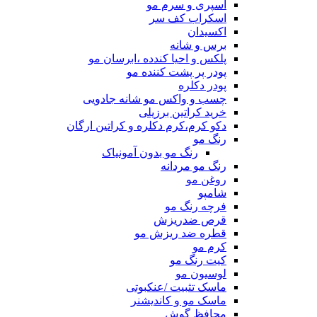
اسپری و سرم مو
اسکراب کف سر
اکسیدان
برس و شانه
پلکس و احیا کندده ،ابرسان مو
پودر پر پشت کننده مو
پودر دکلره
چسب و واکس مو شانه جادویی
خرید کراتین برزیلی
دکو کرم،کرم دکلره و کراتین ارگان
رنگ مو
رنگ مو بدون آمونیاک
رنگ مو مردانه
روغن مو
شامپو
فرچه رنگ مو
قرص ضدریزش
قطره ضد ریزش مو
کرم مو
کیت رنگ مو
لوسیون مو
ماسک تثبیت /عنکبوتی
ماسک مو و کاندیشنر
محافظ گوش