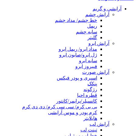
آرایشی و گریم
آرایش چشم
خط چشم/ مداد چشم
ریمل
سایه چشم
گلیتر
آرایش ابرو
مداد ابرو/ ریمل ابرو
ژل ابرو/صابون ابرو
سایه ابرو
فیبروز ابرو
آرایش صورت
اسپری و پودر فیکس
پنکک
رژگونه
قطره احیا
کانسیلر/پرایمر/کانتور
بی بی کرم/ سی سی کرم/ دی دی کرم
کرم پودر و موس آرایشی
هایلایتر
آرایش لب
تینت لب
خط لب و رژ لب