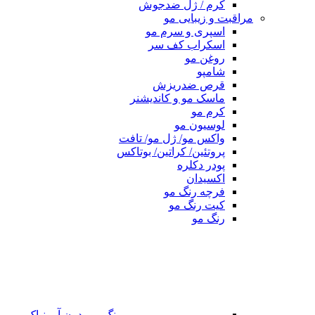
کرم / ژل ضدجوش
مراقبت و زیبایی مو
اسپری و سرم مو
اسکراب کف سر
روغن مو
شامپو
قرص ضدریزش
ماسک مو و کاندیشنر
کرم مو
لوسیون مو
واکس مو/ ژل مو/ تافت
پروتئین/ کراتین/ بوتاکس
پودر دکلره
اکسیدان
فرچه رنگ مو
کیت رنگ مو
رنگ مو
رنگ مو بدون آمونیاک