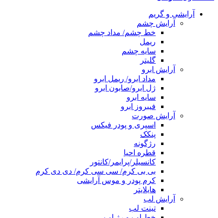
آرایشی و گریم
آرایش چشم
خط چشم/ مداد چشم
ریمل
سایه چشم
گلیتر
آرایش ابرو
مداد ابرو/ ریمل ابرو
ژل ابرو/صابون ابرو
سایه ابرو
فیبروز ابرو
آرایش صورت
اسپری و پودر فیکس
پنکک
رژگونه
قطره احیا
کانسیلر/پرایمر/کانتور
بی بی کرم/ سی سی کرم/ دی دی کرم
کرم پودر و موس آرایشی
هایلایتر
آرایش لب
تینت لب
خط لب و رژ لب