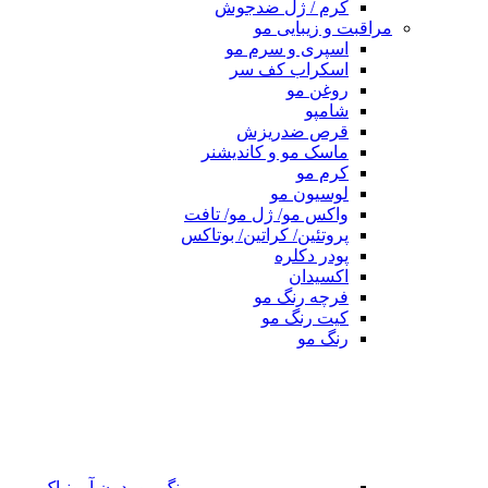
کرم / ژل ضدجوش
مراقبت و زیبایی مو
اسپری و سرم مو
اسکراب کف سر
روغن مو
شامپو
قرص ضدریزش
ماسک مو و کاندیشنر
کرم مو
لوسیون مو
واکس مو/ ژل مو/ تافت
پروتئین/ کراتین/ بوتاکس
پودر دکلره
اکسیدان
فرچه رنگ مو
کیت رنگ مو
رنگ مو
رنگ مو بدون آمونیاک