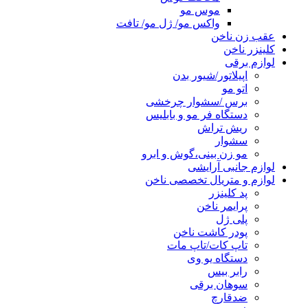
موس مو
واکس مو/ ژل مو/ تافت
عقب زن ناخن
کلینزر ناخن
لوازم برقی
اپیلاتور/شیور بدن
اتو مو
برس /سشوار چرخشی
دستگاه فر مو و بابلیس
ریش تراش
سشوار
مو زن بینی،گوش و ابرو
لوازم جانبی آرایشی
لوازم و متریال تخصصی ناخن
پد کلینزر
پرایمر ناخن
پلی ژل
پودر کاشت ناخن
تاپ کات/تاپ مات
دستگاه یو وی
رابر بیس
سوهان برقی
ضدقارچ