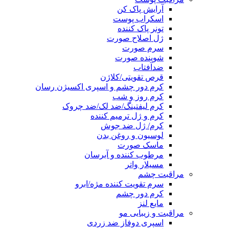
آرایش پاک کن
اسکراب پوست
تونر پاک کننده
ژل اصلاح صورت
سرم صورت
شوینده صورت
ضدآفتاب
قرص تقویتی/کلاژن
کرم دور چشم و اسپری اکسیژن رسان
کرم روز و شب
کرم لیفتینگ/ضد لک/ضد چروک
کرم و ژل ترمیم کننده
کرم/ ژل ضد جوش
لوسیون و روغن بدن
ماسک صورت
مرطوب کننده و آبرسان
مسیلار واتر
مراقبت چشم
سرم تقویت کننده مژه/ابرو
کرم دور چشم
مایع لنز
مراقبت و زیبایی مو
اسپری دوفاز ضد زردی