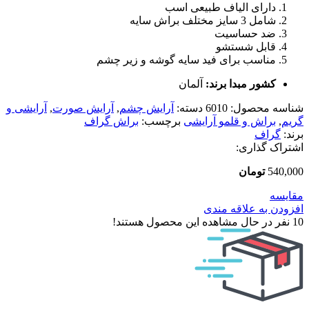
دارای الیاف طبیعی اسب
شامل 3 سایز مختلف براش سایه
ضد حساسیت
قابل شستشو
مناسب برای فید سایه گوشه و زیر چشم
کشور مبدا برند:
آلمان
شناسه محصول:
6010
دسته:
آرایش چشم
,
آرایش صورت
,
آرایشی و
گریم
,
براش و قلمو آرایشی
برچسب:
براش گراف
برند:
گراف
اشتراک گذاری:
540,000
تومان
مقایسه
افزودن به علاقه مندی
10
نفر در حال مشاهده این محصول هستند!