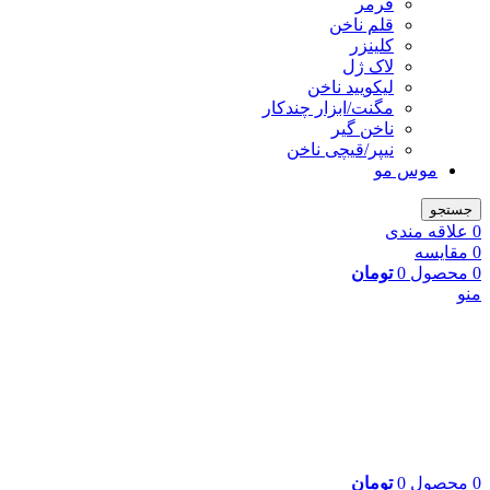
فرمر
قلم ناخن
کلینزر
لاک ژل
لیکوييد ناخن
مگنت/ابزار چندکار
ناخن گیر
نیپر/قیچی ناخن
موس مو
جستجو
0
علاقه مندی
0
مقایسه
0
محصول
0
تومان
منو
0
محصول
0
تومان