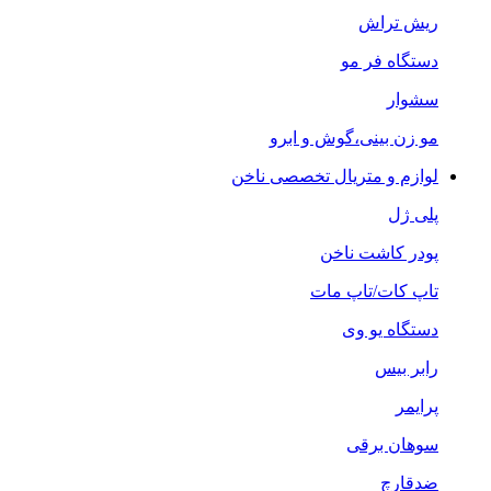
ریش تراش
دستگاه فر مو
سشوار
مو زن بینی،گوش و ابرو
لوازم و متریال تخصصی ناخن
پلی ژل
پودر کاشت ناخن
تاپ کات/تاپ مات
دستگاه یو وی
رابر بیس
پرایمر
سوهان برقی
ضدقارچ