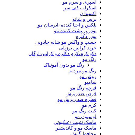
اسپری و سرم مو
اسکراب کف سر
اکسیدان
برس و شانه
پلکس و احیا کندده ،ابرسان مو
پودر پر پشت کننده مو
پودر دکلره
چسب و واکس مو شانه جادویی
خرید کراتین برزیلی
دکو کرم،کرم دکلره و کراتین ارگان
رنگ مو
رنگ مو بدون آمونیاک
رنگ مو مردانه
روغن مو
شامپو
فرچه رنگ مو
قرص ضدریزش
قطره ضد ریزش مو
کرم مو
کیت رنگ مو
لوسیون مو
ماسک تثبیت /عنکبوتی
ماسک مو و کاندیشنر
محافظ گوش