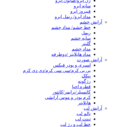
ژل ابرو/صابون ابرو
سایه ابرو
فیبروز ابرو
مداد ابرو/ ریمل ابرو
آرایش چشم
خط چشم/ مداد چشم
ریمل
سایه چشم
گلیتر
مداد چشم
مداد هایلایتر /دوطرفه
آرایش صورت
اسپری و پودر فیکس
بی بی کرم/سی سی کرم/دی دی کرم
پنکک
رژگونه
قطره احیا
کانسیلر/پرایمر/کانتور
کرم پودر و موس آرایشی
هایلایتر
آرایش لب
بالم لب
تینت لب
خط لب و رژ لب