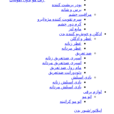
پودر پرپشت کننده
برس و شانه
مراقبت چشم
سرم تقویت کننده مژه/ابرو
کرم دور چشم
مایع لنز
ادکلن و خوش‌بو کننده بدن
عطر و ادکلن
عطر زنانه
عطر مردانه
ضد تعریق
اسپری ضدتعریق زنانه
اسپری ضدتعریق مردانه
مام رول ضد تعریق
دئودورانت ضدتعریق
بادی اسپلش
بادی اسپلش زنانه
بادی اسپلش مردانه
لوازم برقی
اتو مو
اتو مو کراتینه
اپیلاتور/شیور بدن