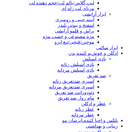
لیپ گلاس/بالم لب/حجم دهنده لب
مربای لب ژله ای
ابزار آرایشی
آیینه جیبی و رومیزی
اسفنج و بیوتی بلندر
براش و قلمو آرایشی
مژه مصنوعی و چسب مژه
موچین/قیچی/تیغ ابرو
ابزار سالنی
ادکلن و خوش‌بو کننده بدن
بادی اسپلش
بادی اسپلش زنانه
بادی اسپلش مردانه
ضد تعریق
اسپری ضدتعریق زنانه
اسپری ضدتعریق مردانه
دئودورانت ضد تعریق
مام رول ضد تعریق
عطر و ادکلن
عطر زنانه
عطر مردانه
پلکس و احیا کننده،ابرسان مو
زیبایی و بهداشتی
مراقبت پوست