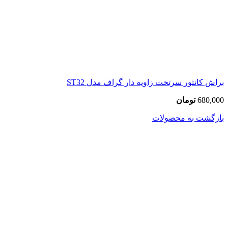
براش کانتور سرتخت زاویه دار گراف مدل ST32
680,000
تومان
بازگشت به محصولات