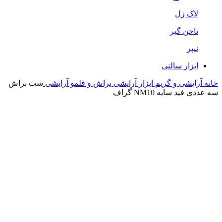
لاک ژل
ناخن گیر
نیپر
ابزار سالنی
خانه
آرایشی و گریم
ابزار آرایشی
براش و قلمو آرایشی
ست براش
سه عددی فید سایه NM10 گراف