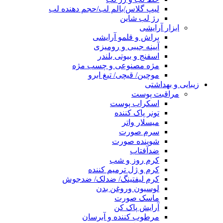
لیپ گلاس/بالم لب/حجم دهنده لب
رژ لب شاین
ابزار آرایشی
براش و قلمو آرایشی
آیینه جیبی و رومیزی
اسفنج و بیوتی بلندر
مژه مصنوعی و چسب مژه
موچین/ قیچی/ تیغ ابرو
زیبایی و بهداشتی
مراقبت پوست
اسکراب پوست
تونر پاک کننده
میسلار واتر
سرم صورت
شوینده صورت
ضدآفتاب
کرم روز و شب
کرم و ژل ترمیم کننده
کرم لیفتینگ/ ضدلک/ ضدجوش
لوسیون وروغن بدن
ماسک صورت
آرایش پاک کن
مرطوب کننده و آبرسان