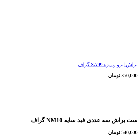
براش ابرو و مژه SA99 گراف
350,000
تومان
اتمام موجودی
بزرگنمایی تصویر
ست براش سه عددی فید سایه NM10 گراف
540,000
تومان