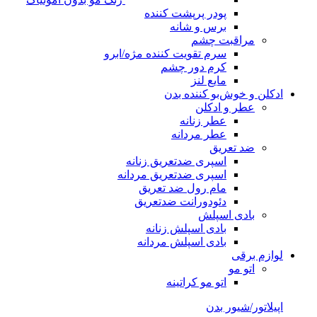
پودر پرپشت کننده
برس و شانه
مراقبت چشم
سرم تقویت کننده مژه/ابرو
کرم دور چشم
مایع لنز
ادکلن و خوش‌بو کننده بدن
عطر و ادکلن
عطر زنانه
عطر مردانه
ضد تعریق
اسپری ضدتعریق زنانه
اسپری ضدتعریق مردانه
مام رول ضد تعریق
دئودورانت ضدتعریق
بادی اسپلش
بادی اسپلش زنانه
بادی اسپلش مردانه
لوازم برقی
اتو مو
اتو مو کراتینه
اپیلاتور/شیور بدن