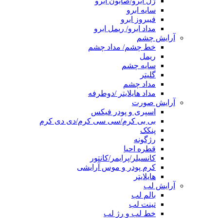
ژل ابرو/صابون ابرو
سایه ابرو
فیبروز ابرو
مداد ابرو/ ریمل ابرو
آرایش چشم
خط چشم/ مداد چشم
ریمل
سایه چشم
گلیتر
مداد چشم
مداد هایلایتر /دوطرفه
آرایش صورت
اسپری و پودر فیکس
بی بی کرم/سی سی کرم/دی دی کرم
پنکک
رژگونه
قطره احیا
کانسیلر/پرایمر/کانتور
کرم پودر و موس آرایشی
هایلایتر
آرایش لب
بالم لب
تینت لب
خط لب و رژ لب