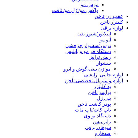
موس مو
واکس مو/ ژل مو/ تافت
عقب زن ناخن
کلینزر ناخن
لوازم برقی
اپیلاتور/شیور بدن
اتو مو
برس /سشوار چرخشی
دستگاه فر مو و بابلیس
ریش تراش
سشوار
مو زن بینی،گوش و ابرو
لوازم جانبی آرایشی
لوازم و متریال تخصصی ناخن
پد کلینزر
پرایمر ناخن
پلی ژل
پودر کاشت ناخن
تاپ کات/تاپ مات
دستگاه یو وی
رابر بیس
سوهان برقی
ضدقارچ