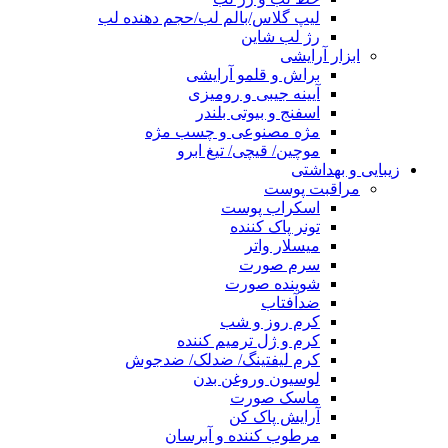
لیپ گلاس/بالم لب/حجم دهنده لب
رژ لب شاین
ابزار آرایشی
براش و قلمو آرایشی
آیینه جیبی و رومیزی
اسفنج و بیوتی بلندر
مژه مصنوعی و چسب مژه
موچین/ قیچی/ تیغ ابرو
زیبایی و بهداشتی
مراقبت پوست
اسکراب پوست
تونر پاک کننده
میسلار واتر
سرم صورت
شوینده صورت
ضدآفتاب
کرم روز و شب
کرم و ژل ترمیم کننده
کرم لیفتینگ/ ضدلک/ ضدجوش
لوسیون وروغن بدن
ماسک صورت
آرایش پاک کن
مرطوب کننده و آبرسان