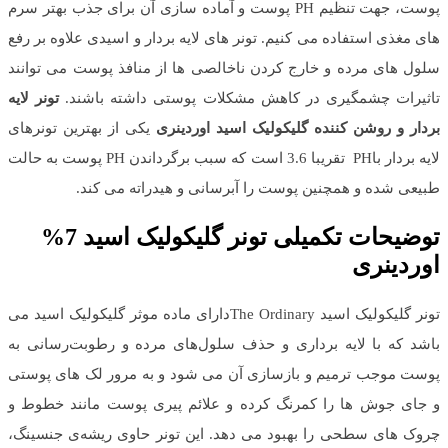
پوست، جهت تنظیم PH پوست و آماده سازی آن برای جذب بهتر سرم
های مغذی استفاده می کنیم. تونر های لایه بردار و اسیدی علاوه بر رفع
سلول های مرده و خارج کردن ناخالصی ها از منافذ پوست می توانند
تاثیرات چشمگیری در کاهش مشکلات پوستی داشته باشند.
تونر لایه
بردار و روشن کننده گلیکولیک اسید اوردینری
یکی از بهترین تونرهای
لایه بردار باPH تقریبا 3.6 است که سبب برگرداندن PH پوست به حالت
طبیعی شده و همچنین پوست را آبرسانی و هیدراته می کند.
توضیحات تکمیلی تونر گلیکولیک اسید 7%
اوردینری
تونر گلیکولیک اسید The Ordinaryدارای ماده موثر گلیکولیک اسید می
باشد که با لایه برداری و حذف سلول‌های مرده و رطوبت‌رسانی به
پوست موجب ترمیم و بازسازی آن می شود و به مرور لک های پوستی
و جای جوش ها را کمرنگ کرده و علائم پیری پوست مانند خطوط و
چروک های سطحی را بهبود می‌ دهد. این تونر حاوی ریشه‌ی جنسینگ،