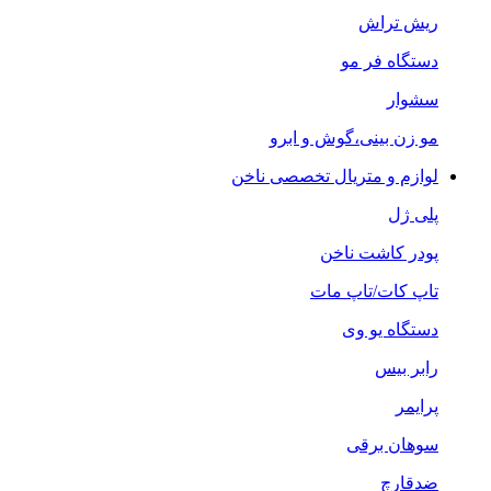
ریش تراش
دستگاه فر مو
سشوار
مو زن بینی،گوش و ابرو
لوازم و متریال تخصصی ناخن
پلی ژل
پودر کاشت ناخن
تاپ کات/تاپ مات
دستگاه یو وی
رابر بیس
پرایمر
سوهان برقی
ضدقارچ