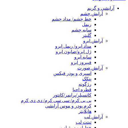
آرایشی و گریم
آرایش چشم
خط چشم/ مداد چشم
ریمل
سایه چشم
گلیتر
آرایش ابرو
مداد ابرو/ ریمل ابرو
ژل ابرو/صابون ابرو
سایه ابرو
فیبروز ابرو
آرایش صورت
اسپری و پودر فیکس
پنکک
رژگونه
قطره احیا
کانسیلر/پرایمر/کانتور
بی بی کرم/ سی سی کرم/ دی دی کرم
کرم پودر و موس آرایشی
هایلایتر
آرایش لب
تینت لب
خط لب و رژ لب