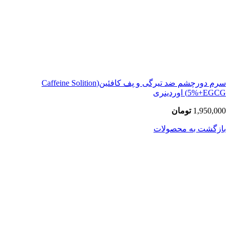
سرم دورچشم ضد تیرگی و پف کافئین(Caffeine Solition
5%+EGCG) اوردینری
1,950,000
تومان
بازگشت به محصولات