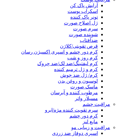
آرایش پاک کن
اسکراب پوست
تونر پاک کننده
ژل اصلاح صورت
سرم صورت
شوینده صورت
ضدآفتاب
قرص تقویتی/کلاژن
کرم دور چشم و اسپری اکسیژن رسان
کرم روز و شب
کرم لیفتینگ/ضد لک/ضد چروک
کرم و ژل ترمیم کننده
کرم/ ژل ضد جوش
لوسیون و روغن بدن
ماسک صورت
مرطوب کننده و آبرسان
مسیلار واتر
مراقبت چشم
سرم تقویت کننده مژه/ابرو
کرم دور چشم
مایع لنز
مراقبت و زیبایی مو
اسپری دوفاز ضد زردی