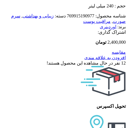
حجم : 240 میلی لیتر
شناسه محصول:
769915190977
دسته:
زیبایی و بهداشتی
,
سرم
صورت
,
مراقبت پوست
برند:
اوردینری
اشتراک گذاری:
2,400,000
تومان
مقایسه
افزودن به علاقه مندی
12
نفر در حال مشاهده این محصول هستند!
تحویل اکسپرس