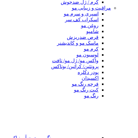
کرم / ژل ضدجوش
مراقبت و زیبایی مو
اسپری و سرم مو
اسکراب کف سر
روغن مو
شامپو
قرص ضدریزش
ماسک مو و کاندیشنر
کرم مو
لوسیون مو
واکس مو/ ژل مو/ تافت
پروتئین/ کراتین/ بوتاکس
پودر دکلره
اکسیدان
فرچه رنگ مو
کیت رنگ مو
رنگ مو
رنگ مو بدون آمونیاک