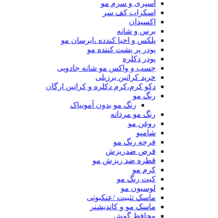
اسپری و سرم مو
اسکراب کف سر
اکسیدان
برس و شانه
پلکس و احیا کندده ،ابرسان مو
پودر پر پشت کننده مو
پودر دکلره
چسب و واکس مو شانه جادویی
خرید کراتین برزیلی
دکو کرم،کرم دکلره و کراتین ارگان
رنگ مو
رنگ مو بدون آمونیاک
رنگ مو مردانه
روغن مو
شامپو
فرچه رنگ مو
قرص ضدریزش
قطره ضد ریزش مو
کرم مو
کیت رنگ مو
لوسیون مو
ماسک تثبیت /عنکبوتی
ماسک مو و کاندیشنر
محافظ گوش