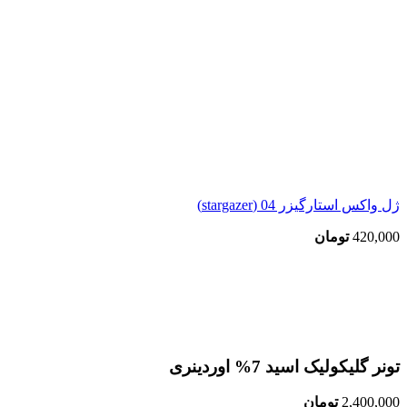
ژل واکس استارگیزر 04 (stargazer)
420,000
تومان
اتمام موجودی
بزرگنمایی تصویر
تونر گلیکولیک اسید 7% اوردینری
2,400,000
تومان