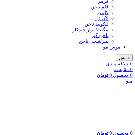
فرمر
قلم ناخن
کلینزر
لاک ژل
لیکوييد ناخن
مگنت/ابزار چندکار
ناخن گیر
نیپر/قیچی ناخن
موس مو
جستجو
0
علاقه مندی
0
مقایسه
0
محصول
0
تومان
منو
0
محصول
0
تومان