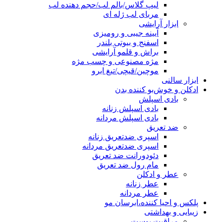
لیپ گلاس/بالم لب/حجم دهنده لب
مربای لب ژله ای
ابزار آرایشی
آیینه جیبی و رومیزی
اسفنج و بیوتی بلندر
براش و قلمو آرایشی
مژه مصنوعی و چسب مژه
موچین/قیچی/تیغ ابرو
ابزار سالنی
ادکلن و خوش‌بو کننده بدن
بادی اسپلش
بادی اسپلش زنانه
بادی اسپلش مردانه
ضد تعریق
اسپری ضدتعریق زنانه
اسپری ضدتعریق مردانه
دئودورانت ضد تعریق
مام رول ضد تعریق
عطر و ادکلن
عطر زنانه
عطر مردانه
پلکس و احیا کننده،ابرسان مو
زیبایی و بهداشتی
مراقبت پوست